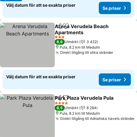
Välj datum för att se exakta priser
Se priser
Arena Verudela Beach
Dela
Lägg till i Mina Favoriter
Apartments
Se priser
3 Stjärnor
8,6
Utmärkt
3 422
Pula, 8.2 km till Medulin
Direkt tillgång till olika stränder
Se priser
Välj datum för att se exakta priser
Se priser
Park Plaza Verudela Pula
Dela
Lägg till i Mina Favoriter
S
4 Stjärnor
8,5
Utmärkt
8 284
Pula, 8.2 km till Medulin
Direkt tillgång till Adriatiska havets stränder
S