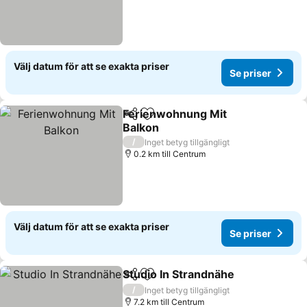
Välj datum för att se exakta priser
Se priser
Ferienwohnung Mit
Dela
Lägg till i Mina Favoriter
Balkon
Se priser
/
Inget betyg tillgängligt
0.2 km till Centrum
Välj datum för att se exakta priser
Se priser
Studio In Strandnähe
Dela
Lägg till i Mina Favoriter
Se pr
/
Inget betyg tillgängligt
7.2 km till Centrum