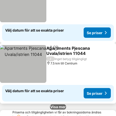
Välj datum för att se exakta priser
Se priser
Apartments Pjescana
Dela
Lägg till i Mina Favoriter
Uvala/istrien 11044
Se priser
/
Inget betyg tillgängligt
7.5 km till Centrum
Välj datum för att se exakta priser
Se priser
Visa mer
Priserna och tillgängligheten vi får av bokningssidorna ändras