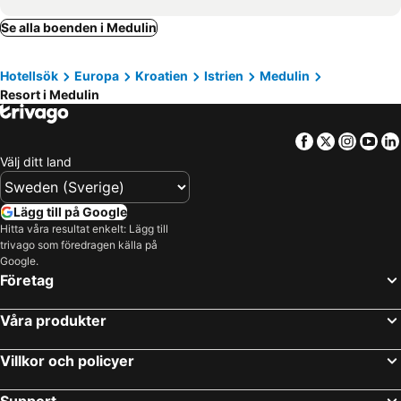
Se alla boenden i Medulin
Hotellsök
Europa
Kroatien
Istrien
Medulin
Resort i Medulin
Facebook
Twitter
Insta
Yo
Välj ditt land
Lägg till på Google
Hitta våra resultat enkelt: Lägg till
trivago som föredragen källa på
Google.
Företag
Våra produkter
Villkor och policyer
Support