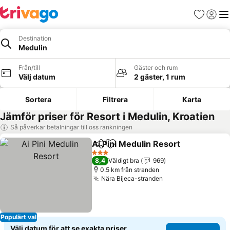
Favoriter
Logga 
Me
Destination
Medulin
Från/till
Gäster och rum
Välj datum
2 gäster, 1 rum
Sortera
Filtrera
Karta
Jämför priser för Resort i Medulin, Kroatien
Så påverkar betalningar till oss rankningen
Ai Pini Medulin Resort
Dela
Lägg till i Mina Favoriter
Se p
3 Stjärnor
8,4
Väldigt bra
969
0.5 km från stranden
Nära Bijeca-stranden
Se priser
Populärt val
Välj datum för att se exakta priser