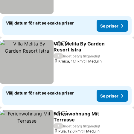
Välj datum för att se exakta priser
Se priser
Villa Melita By Garden
Dela
Lägg till i Mina Favoriter
Resort Istra
Se priser
/
Inget betyg tillgängligt
Krnica, 11.1 km till Medulin
Välj datum för att se exakta priser
Se priser
Ferienwohnung Mit
Dela
Lägg till i Mina Favoriter
Terrasse
Se priser
/
Inget betyg tillgängligt
Pula, 12.6 km till Medulin