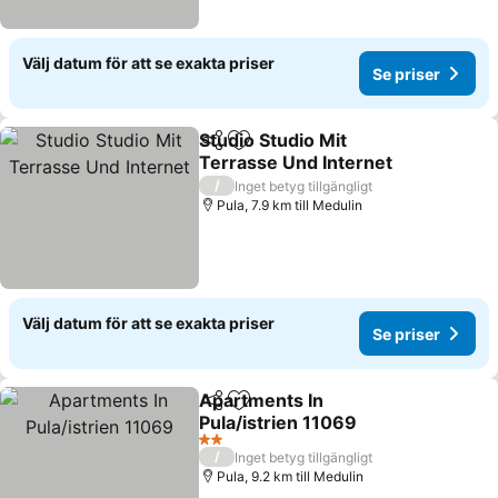
Välj datum för att se exakta priser
Se priser
Studio Studio Mit
Dela
Lägg till i Mina Favoriter
Terrasse Und Internet
Se priser
/
Inget betyg tillgängligt
Pula, 7.9 km till Medulin
Välj datum för att se exakta priser
Se priser
Apartments In
Dela
Lägg till i Mina Favoriter
Pula/istrien 11069
Se priser
2 Stjärnor
/
Inget betyg tillgängligt
Pula, 9.2 km till Medulin