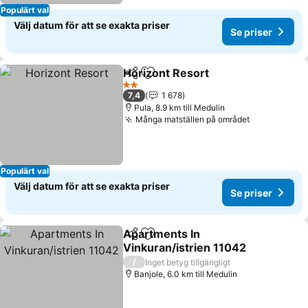
Populärt val
Välj datum för att se exakta priser
Se priser
Horizont Resort
Dela
Lägg till i Mina Favoriter
Se priser
2 Stjärnor
7,4
1 678
Pula, 8.9 km till Medulin
Många matställen på området
Se priser
Populärt val
Välj datum för att se exakta priser
Se priser
Apartments In
Dela
Lägg till i Mina Favoriter
Vinkuran/istrien 11042
Se priser
/
Inget betyg tillgängligt
Banjole, 6.0 km till Medulin