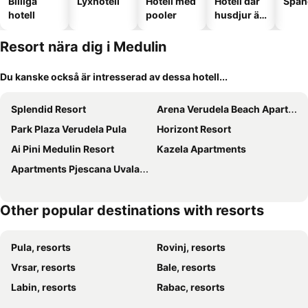
Billiga
Lyxhotell
Hotell med
Hotell där
Spah
hotell
pooler
husdjur är
tillåtna
Resort nära dig i Medulin
Du kanske också är intresserad av dessa hotell...
Splendid Resort
Arena Verudela Beach Apartments
Park Plaza Verudela Pula
Horizont Resort
Ai Pini Medulin Resort
Kazela Apartments
Apartments Pjescana Uvala/istrien 11044
Other popular destinations with resorts
Pula, resorts
Rovinj, resorts
Vrsar, resorts
Bale, resorts
Labin, resorts
Rabac, resorts