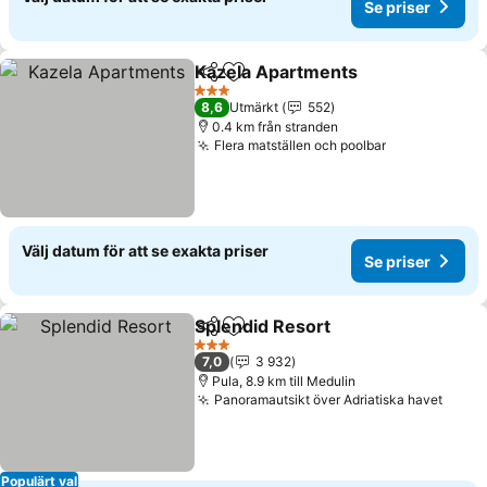
Se priser
Kazela Apartments
Dela
Lägg till i Mina Favoriter
Se pris
3 Stjärnor
8,6
Utmärkt
552
0.4 km från stranden
Flera matställen och poolbar
Se priser
Välj datum för att se exakta priser
Se priser
Splendid Resort
Dela
Lägg till i Mina Favoriter
Se priser
3 Stjärnor
7,0
3 932
Pula, 8.9 km till Medulin
Panoramautsikt över Adriatiska havet
Se pr
Populärt val