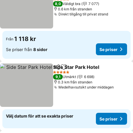
5 Stjärnor
8,0
Väldigt bra
7 077
0.6 km från stranden
Direkt tillgång till privat strand
1 118 kr
Från
Se priser från
8 sidor
Se priser
Side Star Park Hotel
Dela
Lägg till i Mina Favoriter
5 Stjärnor
9,1
Utmärkt
6 698
0.3 km från stranden
Medelhavsutsikt under middagen
Välj datum för att se exakta priser
Se priser