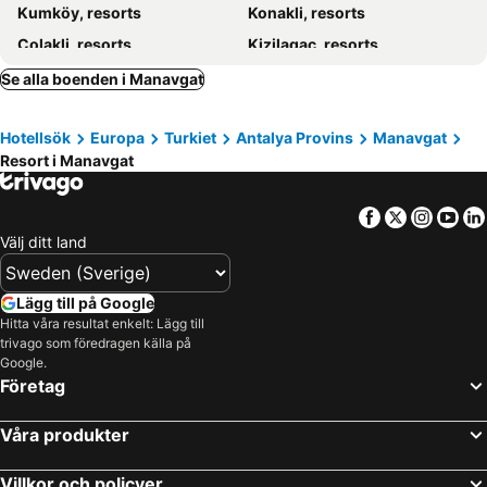
Kumköy, resorts
Konakli, resorts
Side Star Resort
Flora Garden Beach Hotel - Adults Only 16 Plus - Couples Concept
Çolakli, resorts
Kizilagac, resorts
Side Royal Palace
Side Star Park Hotel
Titreyengöl, resorts
Avsallar, resorts
Megasaray Resort Side
Royal Alhambra Palace
Se alla boenden i Manavgat
Kundu, resorts
Evrenseki, resorts
VONRESORT Golden Coast
Armas Bella Sun
Hotellsök
Europa
Turkiet
Antalya Provins
Manavgat
Sorgun, resorts
Euphoria Palm Beach Resort
Paloma Perissia
Resort i Manavgat
Kamelya Fulya Hotel & Aqua - Ultra All Inclusive
Sural Garden Hotel
Sidemarin Kirman Premium
Sultan of Dreams Hotel & Spa
Facebook
Twitter
Insta
Yo
Seamelia Beach Resort Hotel & Spa
Melas Holiday Village
Välj ditt land
Sunis Kumkoy Beach Resort Hotel & Spa
Amelia Beach Resort Hotel & Spa
Alba Resort Hotel
TUI BLUE Palm Garden
Lägg till på Google
Hitta våra resultat enkelt: Lägg till
Paloma Oceana
Vonresort Golden Beach
trivago som föredragen källa på
Trendy Verbena Beach
Starlight Resort Hotel
Google.
Företag
Ali Bey Club & Park
Justiniano Park Conti
Sunis Elita Beach Resort Hotel & Spa
Adalya Ocean Deluxe
Våra produkter
Ali Bey Resort Sorgun
Turquoise Hotel
Villkor och policyer