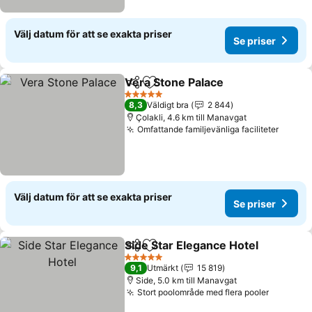
Välj datum för att se exakta priser
Se priser
Vera Stone Palace
Dela
Lägg till i Mina Favoriter
5 Stjärnor
8,3
Väldigt bra
2 844
Çolakli, 4.6 km till Manavgat
Omfattande familjevänliga faciliteter
Välj datum för att se exakta priser
Se priser
Side Star Elegance Hotel
Dela
Lägg till i Mina Favoriter
5 Stjärnor
9,1
Utmärkt
15 819
Side, 5.0 km till Manavgat
Stort poolområde med flera pooler