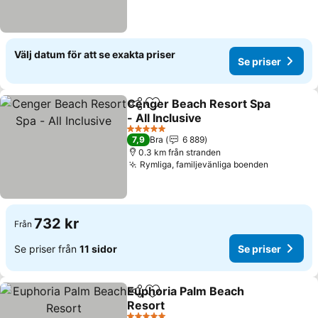
Välj datum för att se exakta priser
Se priser
Cenger Beach Resort Spa
Dela
Lägg till i Mina Favoriter
- All Inclusive
5 Stjärnor
7,9
Bra
6 889
0.3 km från stranden
Rymliga, familjevänliga boenden
732 kr
Från
Se priser från
11 sidor
Se priser
Euphoria Palm Beach
Dela
Lägg till i Mina Favoriter
Resort