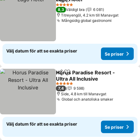
Dela
Lägg till i Mina Favoriter
5 Stjärnor
8,3
Väldigt bra
6 081
Titreyengöl, 4.2 km till Manavgat
Mångsidig global gastronomi
Välj datum för att se exakta priser
Se priser
Horus Paradise Resort -
Dela
Lägg till i Mina Favoriter
Ultra All Inclusive
5 Stjärnor
7,4
9 598
Side, 4.8 km till Manavgat
Global och anatoliska smaker
Välj datum för att se exakta priser
Se priser