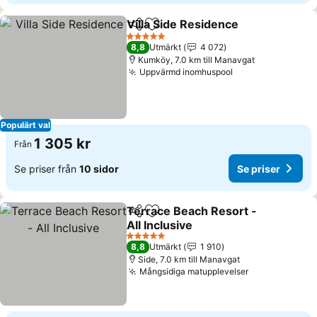
Villa Side Residence
Dela
Lägg till i Mina Favoriter
5 Stjärnor
8,8
Utmärkt
4 072
Kumköy, 7.0 km till Manavgat
Uppvärmd inomhuspool
Populärt val
1 305 kr
Från
Se priser från
10 sidor
Se priser
Terrace Beach Resort -
Dela
Lägg till i Mina Favoriter
All Inclusive
5 Stjärnor
8,8
Utmärkt
1 910
Side, 7.0 km till Manavgat
Mångsidiga matupplevelser