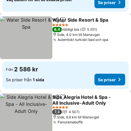
Se priser
Water Side Resort & Spa
Dela
Lägg till i Mina Favoriter
5 Stjärnor
8,4
Väldigt bra
5 251
Side, 4.0 km till Manavgat
Autentiskt turkiskt bad och spa
2 586 kr
Från
Se priser från
1 sida
Se priser
Side Alegria Hotel & Spa -
Dela
Lägg till i Mina Favoriter
All Inclusive-Adult Only
5 Stjärnor
7,3
4 507
Side, 6.6 km till Manavgat
Panoramabuffé