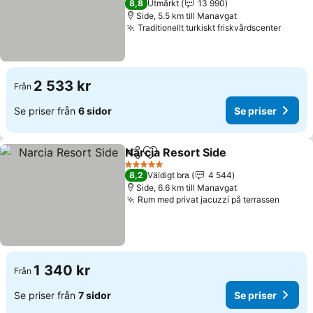
8,8
Utmärkt
13 990
Side, 5.5 km till Manavgat
Traditionellt turkiskt friskvårdscenter
2 533 kr
Från
Se priser från
6 sidor
Se priser
Narcia Resort Side
Dela
Lägg till i Mina Favoriter
5 Stjärnor
8,2
Väldigt bra
4 544
Side, 6.6 km till Manavgat
Rum med privat jacuzzi på terrassen
1 340 kr
Från
Se priser från
7 sidor
Se priser