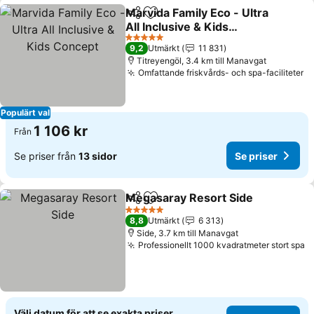
Marvida Family Eco - Ultra
Dela
Lägg till i Mina Favoriter
All Inclusive & Kids
Concept
5 Stjärnor
9,2
Utmärkt
11 831
Titreyengöl, 3.4 km till Manavgat
Omfattande friskvårds- och spa-faciliteter
Populärt val
1 106 kr
Från
Se priser från
13 sidor
Se priser
Megasaray Resort Side
Dela
Lägg till i Mina Favoriter
5 Stjärnor
8,8
Utmärkt
6 313
Side, 3.7 km till Manavgat
Professionellt 1000 kvadratmeter stort spa
Välj datum för att se exakta priser