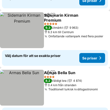
Se priser
Sidemarin Kirman
Dela
Lägg till i Mina Favoriter
Premium
5 Stjärnor
9,3
Utmärkt
9 963
6.3 km till Centrum
Omfattande vattenpark med flera pooler
Välj datum för att se exakta priser
Se priser
Armas Bella Sun
Dela
Lägg till i Mina Favoriter
4 Stjärnor
8,2
Väldigt bra
4 874
0.4 km från stranden
Traditionell turkisk kvällsgastronomi