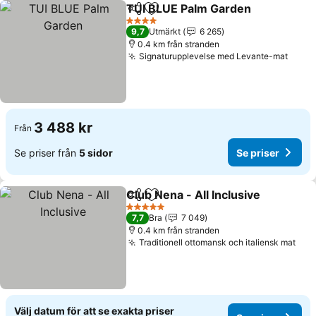
TUI BLUE Palm Garden
Dela
Lägg till i Mina Favoriter
4 Stjärnor
9,7
Utmärkt
6 265
0.4 km från stranden
Signaturupplevelse med Levante-mat
3 488 kr
Från
Se priser från
5 sidor
Se priser
Club Nena - All Inclusive
Dela
Lägg till i Mina Favoriter
5 Stjärnor
7,7
Bra
7 049
0.4 km från stranden
Traditionell ottomansk och italiensk mat
Välj datum för att se exakta priser