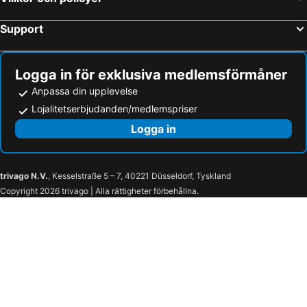
ASTERIA ELITA RESORT
Side Ally - All Inclusive
Ali Bey Resort Sorgun
Asteria Sorgun Resort
Support
Side World Star - All Inclusive
ROBINSON PAMFILYA - All Inclusive
Vera Stone Palace
Terrace Elite Resort
Logga in för exklusiva medlemsförmåner
Melas Holiday Village - All Inclusive
Wrong Account
Anpassa din upplevelse
Hotel Turan Prince - Ex Sentido Turan Prince
Euphoria Palm Beach Resort
Lojalitetserbjudanden/medlemspriser
Adalya Resort & Spa
VONRESORT Elite
Logga in
Ali Bey Club Park Manavgat
Thalia Beach Resort Hotel
trivago N.V.
, Kesselstraße 5 – 7, 40221 Düsseldorf, Tyskland
Copyright 2026 trivago | Alla rättigheter förbehållna.