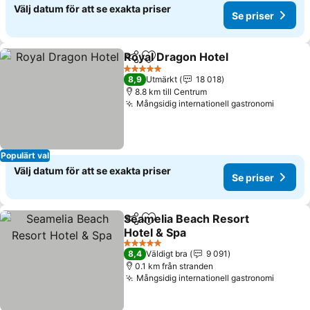
Välj datum för att se exakta priser
Se priser
Royal Dragon Hotel
Dela
Lägg till i Mina Favoriter
5 Stjärnor
8,9
Utmärkt
18 018
8.8 km till Centrum
Mångsidig internationell gastronomi
Populärt val
Välj datum för att se exakta priser
Se priser
Seamelia Beach Resort
Dela
Lägg till i Mina Favoriter
Hotel & Spa
5 Stjärnor
8,4
Väldigt bra
9 091
0.1 km från stranden
Mångsidig internationell gastronomi