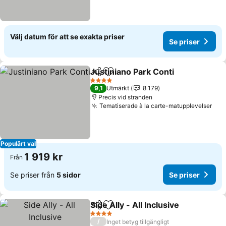
Välj datum för att se exakta priser
Se priser
Justiniano Park Conti
Dela
Lägg till i Mina Favoriter
4 Stjärnor
9,1
Utmärkt
8 179
Precis vid stranden
Tematiserade à la carte-matupplevelser
Populärt val
1 919 kr
Från
Se priser från
5 sidor
Se priser
Side Ally - All Inclusive
Dela
Lägg till i Mina Favoriter
4 Stjärnor
/
Inget betyg tillgängligt