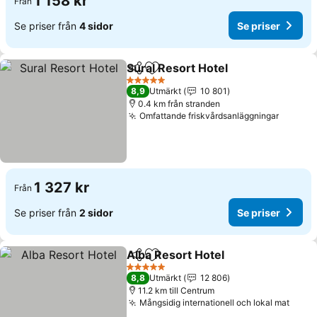
1 158 kr
Från
Se priser från
4 sidor
Se priser
Sural Resort Hotel
Dela
Lägg till i Mina Favoriter
5 Stjärnor
8,9
Utmärkt
10 801
0.4 km från stranden
Omfattande friskvårdsanläggningar
1 327 kr
Från
Se priser från
2 sidor
Se priser
Alba Resort Hotel
Dela
Lägg till i Mina Favoriter
5 Stjärnor
8,8
Utmärkt
12 806
11.2 km till Centrum
Mångsidig internationell och lokal mat