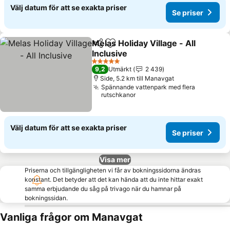
Välj datum för att se exakta priser
Se priser
Melas Holiday Village - All
Dela
Lägg till i Mina Favoriter
Inclusive
5 Stjärnor
9,2
Utmärkt
2 439
Side, 5.2 km till Manavgat
Spännande vattenpark med flera
rutschkanor
Välj datum för att se exakta priser
Se priser
Visa mer
Priserna och tillgängligheten vi får av bokningssidorna ändras
konstant. Det betyder att det kan hända att du inte hittar exakt
samma erbjudande du såg på trivago när du hamnar på
bokningssidan.
Vanliga frågor om Manavgat