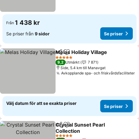
1 438 kr
Från
Se priser från
9 sidor
Se priser
Melas Holiday Village
Dela
Lägg till i Mina Favoriter
5 Stjärnor
9,2
Utmärkt
7 871
Side, 5.4 km till Manavgat
Avkopplande spa- och friskvårdsfaciliteter
Välj datum för att se exakta priser
Se priser
Crystal Sunset Pearl
Dela
Lägg till i Mina Favoriter
Collection
5 Stjärnor