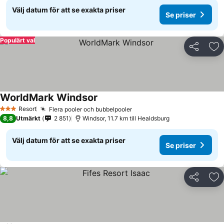
Välj datum för att se exakta priser
Se priser
Populärt val
Dela
Läg
WorldMark Windsor
Resort
Flera pooler och bubbelpooler
3 Stjärnor
8,8
Utmärkt
2 851
Windsor, 11.7 km till Healdsburg
Välj datum för att se exakta priser
Se priser
Dela
Läg