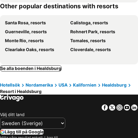
Other popular destinations with resorts
Santa Rosa, resorts
Calistoga, resorts
Guerneville, resorts
Rohnert Park, resorts
Monte Rio, resorts
Tomales, resorts
Clearlake Oaks, resorts
Cloverdale, resorts
Se alla boenden i Healdsburg
Hotellsök
Nordamerika
USA
Kalifornien
Healdsburg
Resort i Healdsburg
Facebook
Twitter
Insta
Yo
Välj ditt land
Lägg till på Google
Hitta våra resultat enkelt: Lägg till