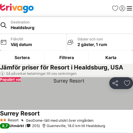
Favoriter
Logga 
Me
Destination
Healdsburg
Från/till
Gäster och rum
Välj datum
2 gäster, 1 rum
Sortera
Filtrera
Karta
Jämför priser för Resort i Healdsburg, USA
Så påverkar betalningar till oss rankningen
Populärt val
Dela
Läg
Surrey Resort
Resort
GeoDome-tält med utsikt över vingården
2 Stjärnor
8,7
Utmärkt
205
Guerneville, 18.0 km till Healdsburg