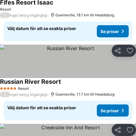
Fifes Resort Isaac
Resort
/
Guerneville, 18.1 km till Healdsburg
Inget betyg tillgängligt
Välj datum för att se exakta priser
Se priser
Dela
Läg
Russian River Resort
Resort
5 Stjärnor
/
Guerneville, 17.7 km till Healdsburg
Inget betyg tillgängligt
Välj datum för att se exakta priser
Se priser
Dela
Läg