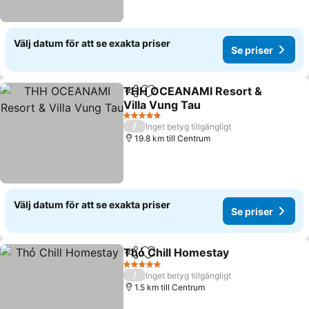
Välj datum för att se exakta priser
Se priser
THH OCEANAMI Resort &
Dela
Lägg till i Mina Favoriter
Villa Vung Tau
5 Stjärnor
/
Inget betyg tillgängligt
19.8 km till Centrum
Välj datum för att se exakta priser
Se priser
Thỏ Chill Homestay
Dela
Lägg till i Mina Favoriter
5 Stjärnor
/
Inget betyg tillgängligt
1.5 km till Centrum