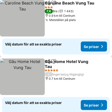
Caroline Beach Vung Tau
Dela
Lägg till i Mina Favoriter
3 Stjärnor
7,6
Bra
1 443
0.9 km till Centrum
Matställen på plats
Välj datum för att se exakta priser
Se priser
Gâu Home Hotel Vung
Dela
Lägg till i Mina Favoriter
Tau
5 Stjärnor
/
Inget betyg tillgängligt
0.7 km till Centrum
Välj datum för att se exakta priser
Se priser