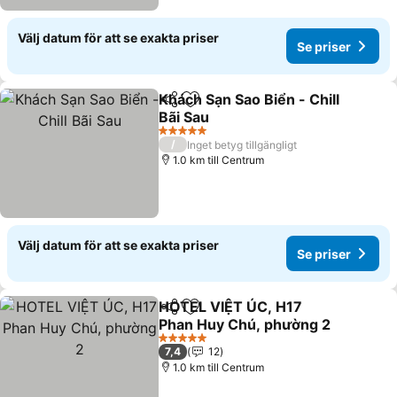
Välj datum för att se exakta priser
Se priser
Khách Sạn Sao Biển - Chill
Dela
Lägg till i Mina Favoriter
Bãi Sau
5 Stjärnor
/
Inget betyg tillgängligt
1.0 km till Centrum
Välj datum för att se exakta priser
Se priser
HOTEL VIỆT ÚC, H17
Dela
Lägg till i Mina Favoriter
Phan Huy Chú, phường 2
5 Stjärnor
7,4
12
1.0 km till Centrum