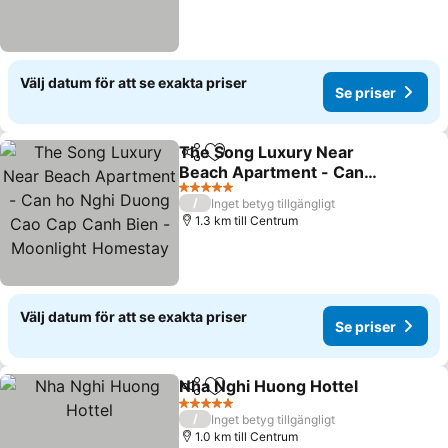
Välj datum för att se exakta priser
Se priser
The Song Luxury Near
Dela
Lägg till i Mina Favoriter
Beach Apartment - Can
ho Nghi Duong Cao Cap
5 Stjärnor
/
Inget betyg tillgängligt
Canh Bien - Moonlight
1.3 km till Centrum
Homestay
Välj datum för att se exakta priser
Se priser
Nha Nghi Huong Hottel
Dela
Lägg till i Mina Favoriter
5 Stjärnor
/
Inget betyg tillgängligt
1.0 km till Centrum