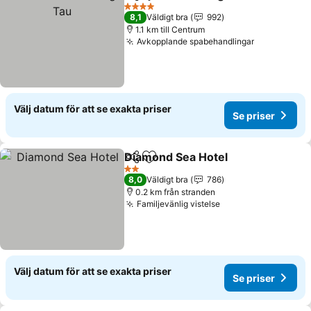
Dela
Lägg till i Mina Favoriter
4 Stjärnor
8,1
Väldigt bra
992
1.1 km till Centrum
Avkopplande spabehandlingar
Välj datum för att se exakta priser
Se priser
Diamond Sea Hotel
Dela
Lägg till i Mina Favoriter
2 Stjärnor
8,0
Väldigt bra
786
0.2 km från stranden
Familjevänlig vistelse
Välj datum för att se exakta priser
Se priser