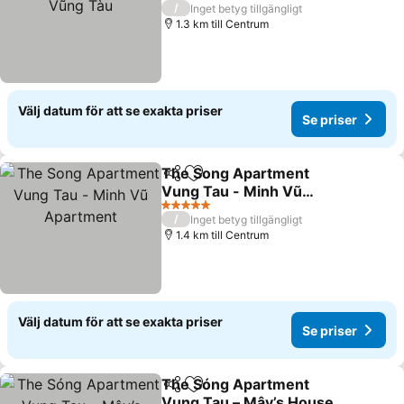
5 Stjärnor
/
Inget betyg tillgängligt
1.3 km till Centrum
Välj datum för att se exakta priser
Se priser
The Song Apartment
Dela
Lägg till i Mina Favoriter
Vung Tau - Minh Vũ
Apartment
5 Stjärnor
/
Inget betyg tillgängligt
1.4 km till Centrum
Välj datum för att se exakta priser
Se priser
The Sóng Apartment
Dela
Lägg till i Mina Favoriter
Vung Tau – Mây’s House