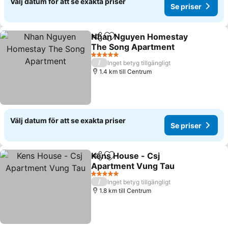
Välj datum för att se exakta priser
Se priser
Nhan Nguyen Homestay
Dela
Lägg till i Mina Favoriter
The Song Apartment
5 Stjärnor
/
Inget betyg tillgängligt
1.4 km till Centrum
Välj datum för att se exakta priser
Se priser
Kens House - Csj
Dela
Lägg till i Mina Favoriter
Apartment Vung Tau
5 Stjärnor
/
Inget betyg tillgängligt
1.8 km till Centrum