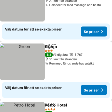
0.1 km från stranden
Hälsocenter med massage och bastu
Välj datum för att se exakta priser
Se priser
Green
Dela
Lägg till i Mina Favoriter
3 Stjärnor
8,1
Väldigt bra
3 767
0.1 km från stranden
Rum med fängslande havsutsikt
Välj datum för att se exakta priser
Se priser
Petro Hotel
Dela
Lägg till i Mina Favoriter
4 Stjärnor