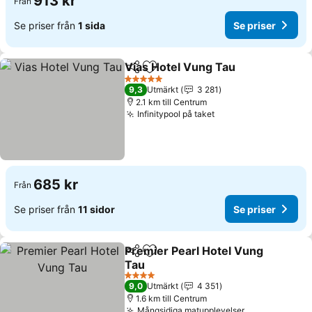
913 kr
Från
Se priser från
1 sida
Se priser
Vias Hotel Vung Tau
Dela
Lägg till i Mina Favoriter
5 Stjärnor
9,3
Utmärkt
3 281
2.1 km till Centrum
Infinitypool på taket
685 kr
Från
Se priser från
11 sidor
Se priser
Premier Pearl Hotel Vung
Dela
Lägg till i Mina Favoriter
Tau
4 Stjärnor
9,0
Utmärkt
4 351
1.6 km till Centrum
Mångsidiga matupplevelser