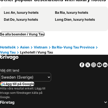
Loc An, luxury hotels
Ba Ria, luxury hotels
Dat Do, luxury hotels
Long Dien, luxury hotels
Se alla boenden i Vung Tau
Hotellsök
Asien
Vietnam
Ba Ria-Vung Tau Province
Vung Tau
Lyxhotell i Vung Tau
Facebook
Twitter
Insta
Yo
Välj ditt land
Lägg till på Google
Hitta våra resultat enkelt: Lägg till
trivago som föredragen källa på
Google.
Företag