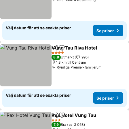
Välj datum för att se exakta priser
Se priser
Vung Tau Riva Hotel
Dela
Lägg till i Mina Favoriter
4 Stjärnor
8,8
Utmärkt
995
1.3 km till Centrum
Rymliga Premier-familjerum
Välj datum för att se exakta priser
Se priser
Rex Hotel Vung Tau
Dela
Lägg till i Mina Favoriter
3 Stjärnor
7,9
Bra
3 063