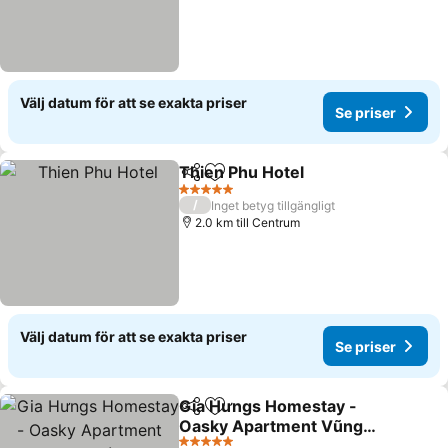
Välj datum för att se exakta priser
Se priser
Thien Phu Hotel
Dela
Lägg till i Mina Favoriter
5 Stjärnor
/
Inget betyg tillgängligt
2.0 km till Centrum
Välj datum för att se exakta priser
Se priser
Gia Hưngs Homestay -
Dela
Lägg till i Mina Favoriter
Oasky Apartment Vũng
Tàu