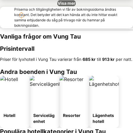
Visa mer
Priserna och tillgängligheten vi får av bokningssidorna ändras
konstant. Det betyder att det kan hända att du inte hittar exakt
samma erbjudande du såg på trivago när du hamnar på
bokningssidan.
Vanliga frågor om Vung Tau
Prisintervall
Priser för lyxhotell i Vung Tau varierar från
‎685 kr
till
‎913 kr
per natt.
Andra boenden i Vung Tau
Hotell
Serviceläg
Resorter
Lägenhets
enhet
hotell
Populära hotellkategorier i Vung Tau