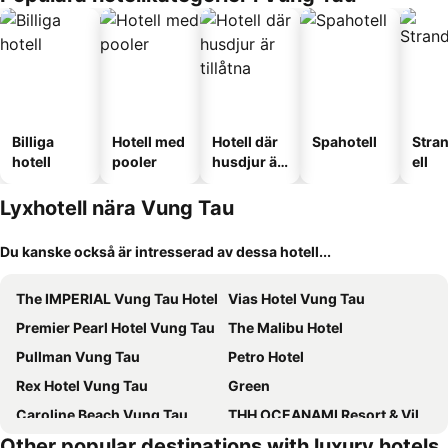
Billiga
Hotell med
Hotell där
Spahotell
Stra
hotell
pooler
husdjur är
ell
tillåtna
Lyxhotell nära Vung Tau
Du kanske också är intresserad av dessa hotell...
The IMPERIAL Vung Tau Hotel
Vias Hotel Vung Tau
Premier Pearl Hotel Vung Tau
The Malibu Hotel
Pullman Vung Tau
Petro Hotel
Rex Hotel Vung Tau
Green
Caroline Beach Vung Tau
THH OCEANAMI Resort & Villa Vung Tau
Other popular destinations with luxury hotels
Seven Stars Hotel & Apartment