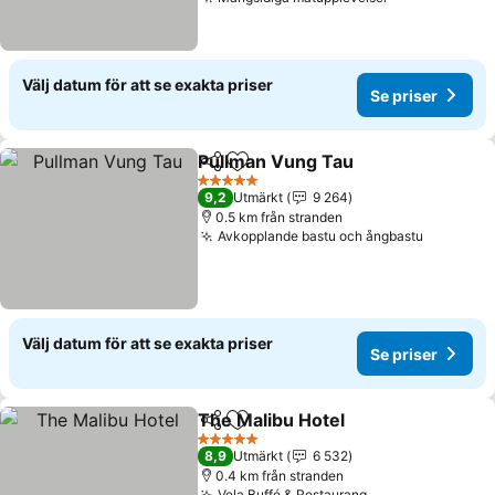
Välj datum för att se exakta priser
Se priser
Pullman Vung Tau
Dela
Lägg till i Mina Favoriter
5 Stjärnor
9,2
Utmärkt
9 264
0.5 km från stranden
Avkopplande bastu och ångbastu
Välj datum för att se exakta priser
Se priser
The Malibu Hotel
Dela
Lägg till i Mina Favoriter
5 Stjärnor
8,9
Utmärkt
6 532
0.4 km från stranden
Vela Buffé & Restaurang