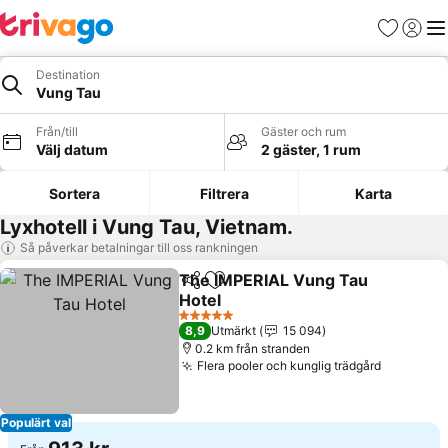
Favoriter
Logga 
Me
Destination
Vung Tau
Från/till
Gäster och rum
Välj datum
2 gäster, 1 rum
Sortera
Filtrera
Karta
Lyxhotell i Vung Tau, Vietnam.
Så påverkar betalningar till oss rankningen
The IMPERIAL Vung Tau
Dela
Lägg till i Mina Favoriter
Hotel
5 Stjärnor
8,9
Utmärkt
15 094
0.2 km från stranden
Flera pooler och kunglig trädgård
Populärt val