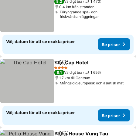
8,2
Väldigt bra
1 470
0.4 km från stranden
Föryngrande spa- och
friskvårdsanläggningar
Välj datum för att se exakta priser
Se priser
The Cap Hotel
Dela
Lägg till i Mina Favoriter
4 Stjärnor
8,1
Väldigt bra
1 656
1.7 km till Centrum
Mångsidig europeisk och asiatisk mat
Välj datum för att se exakta priser
Se priser
Petro House Vung Tau