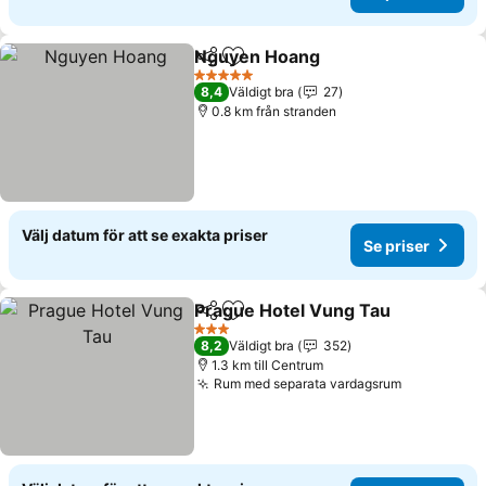
Nguyen Hoang
Dela
Lägg till i Mina Favoriter
5 Stjärnor
8,4
Väldigt bra
27
0.8 km från stranden
Välj datum för att se exakta priser
Se priser
Prague Hotel Vung Tau
Dela
Lägg till i Mina Favoriter
3 Stjärnor
8,2
Väldigt bra
352
1.3 km till Centrum
Rum med separata vardagsrum