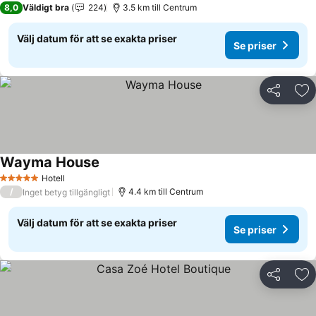
8,0
Väldigt bra
224
3.5 km till Centrum
Välj datum för att se exakta priser
Se priser
Dela
Läg
Wayma House
Hotell
5 Stjärnor
/
4.4 km till Centrum
Inget betyg tillgängligt
Välj datum för att se exakta priser
Se priser
Dela
Läg