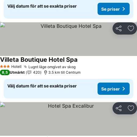
Välj datum för att se exakta priser
Se priser
Dela
Läg
Villeta Boutique Hotel Spa
Hotell
Lugnt läge omgivet av skog
3 Stjärnor
8,5
Utmärkt
420
3.5 km till Centrum
Välj datum för att se exakta priser
Se priser
Dela
Läg