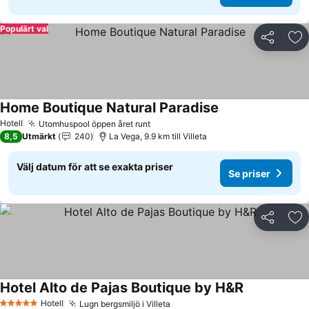
Populärt val
Dela
Läg
Home Boutique Natural Paradise
Hotell
Utomhuspool öppen året runt
8,5
Utmärkt
240
La Vega, 9.9 km till Villeta
Välj datum för att se exakta priser
Se priser
Dela
Läg
Hotel Alto de Pajas Boutique by H&R
Hotell
Lugn bergsmiljö i Villeta
5 Stjärnor