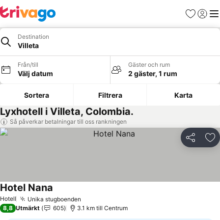
Favoriter
Logga 
Me
Destination
Villeta
Från/till
Gäster och rum
Välj datum
2 gäster, 1 rum
Sortera
Filtrera
Karta
Lyxhotell i Villeta, Colombia.
Så påverkar betalningar till oss rankningen
Dela
Läg
Hotel Nana
Hotell
Unika stugboenden
8,8
Utmärkt
605
3.1 km till Centrum