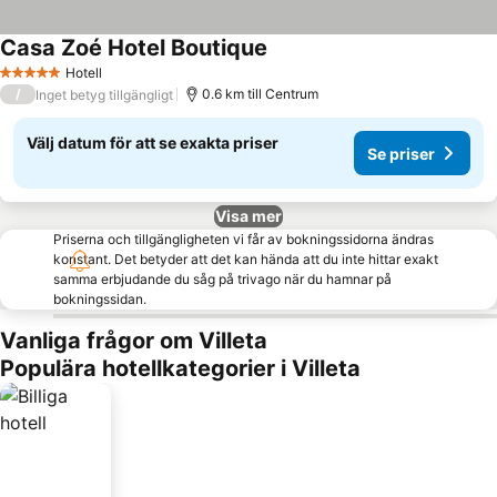
Casa Zoé Hotel Boutique
Hotell
5 Stjärnor
/
0.6 km till Centrum
Inget betyg tillgängligt
Välj datum för att se exakta priser
Se priser
Visa mer
Priserna och tillgängligheten vi får av bokningssidorna ändras
konstant. Det betyder att det kan hända att du inte hittar exakt
samma erbjudande du såg på trivago när du hamnar på
bokningssidan.
Vanliga frågor om Villeta
Populära hotellkategorier i Villeta