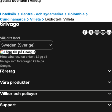
Se alla boenden i Villeta
Hotellsök
Central- och sydamerika
Colombia
Cundinamarca
Villeta
Lyxhotell i Villeta
Facebook
Twitter
Insta
Yo
Välj ditt land
Lägg till på Google
Hitta våra resultat enkelt: Lägg till
trivago som föredragen källa på
Google.
Företag
Våra produkter
Villkor och policyer
Support