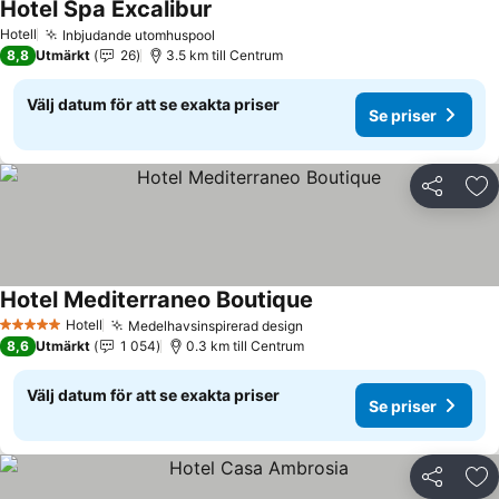
Hotel Spa Excalibur
Hotell
Inbjudande utomhuspool
8,8
Utmärkt
26
3.5 km till Centrum
Välj datum för att se exakta priser
Se priser
Dela
Läg
Hotel Mediterraneo Boutique
Hotell
Medelhavsinspirerad design
5 Stjärnor
8,6
Utmärkt
1 054
0.3 km till Centrum
Välj datum för att se exakta priser
Se priser
Dela
Läg