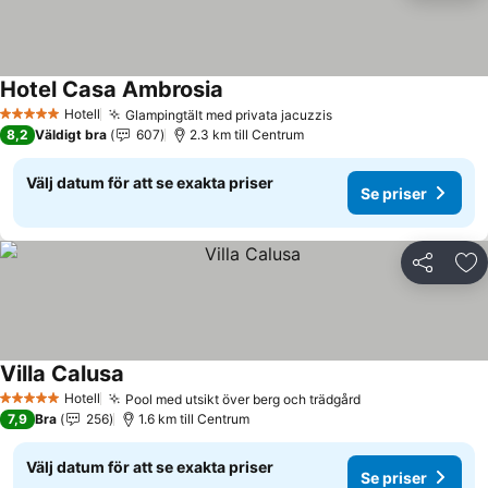
Hotel Casa Ambrosia
Hotell
Glampingtält med privata jacuzzis
5 Stjärnor
8,2
Väldigt bra
607
2.3 km till Centrum
Välj datum för att se exakta priser
Se priser
Dela
Läg
Villa Calusa
Hotell
Pool med utsikt över berg och trädgård
5 Stjärnor
7,9
Bra
256
1.6 km till Centrum
Välj datum för att se exakta priser
Se priser