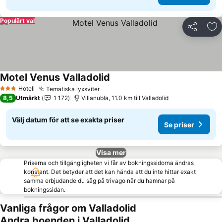
Populärt val
Dela
Läg
Motel Venus Valladolid
Hotell
Tematiska lyxsviter
3 Stjärnor
8,5
Utmärkt
1 172
Villanubla, 11.0 km till Valladolid
Välj datum för att se exakta priser
Se priser
Visa mer
Priserna och tillgängligheten vi får av bokningssidorna ändras
konstant. Det betyder att det kan hända att du inte hittar exakt
samma erbjudande du såg på trivago när du hamnar på
bokningssidan.
Vanliga frågor om Valladolid
Andra boenden i Valladolid