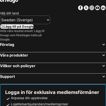
Facebook
Twitter
Insta
Yo
Välj ditt land
Lägg till på Google
Hitta våra resultat enkelt: Lägg till
trivago som föredragen källa på
Google.
Företag
Våra produkter
Villkor och policyer
Support
Logga in för exklusiva medlemsförmåner
Anpassa din upplevelse
Lojalitetserbjudanden/medlemspriser