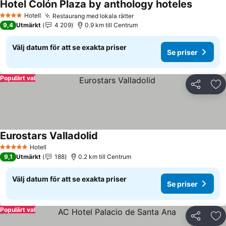
Hotel Colón Plaza by anthology hoteles
Hotell
Restaurang med lokala rätter
4 Stjärnor
9,4
Utmärkt
4 209
0.9 km till Centrum
Välj datum för att se exakta priser
Se priser
Populärt val
Dela
Läg
Eurostars Valladolid
Hotell
5 Stjärnor
9,1
Utmärkt
188
0.2 km till Centrum
Välj datum för att se exakta priser
Se priser
Populärt val
Dela
Läg