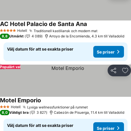
AC Hotel Palacio de Santa Ana
Hotell
Traditionell kastiliansk och modern mat
5 Stjärnor
8,8
Utmärkt
4 089
Arroyo de la Encomienda, 4.3 km till Valladolid
Välj datum för att se exakta priser
Se priser
Populärt val
Dela
Läg
Motel Emporio
Hotell
Lyxiga wellnessfunktioner på rummet
3 Stjärnor
8,0
Väldigt bra
3 827
Cabezón de Pisuerga, 11.4 km till Valladolid
Välj datum för att se exakta priser
Se priser