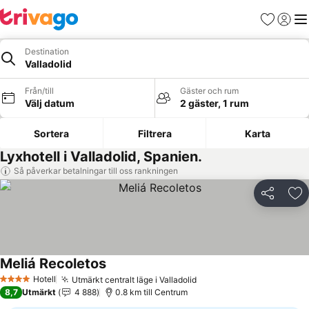
Favoriter
Logga 
Me
Destination
Valladolid
Från/till
Gäster och rum
Välj datum
2 gäster, 1 rum
Sortera
Filtrera
Karta
Lyxhotell i Valladolid, Spanien.
Så påverkar betalningar till oss rankningen
Dela
Läg
Meliá Recoletos
Hotell
Utmärkt centralt läge i Valladolid
4 Stjärnor
8,7
Utmärkt
4 888
0.8 km till Centrum