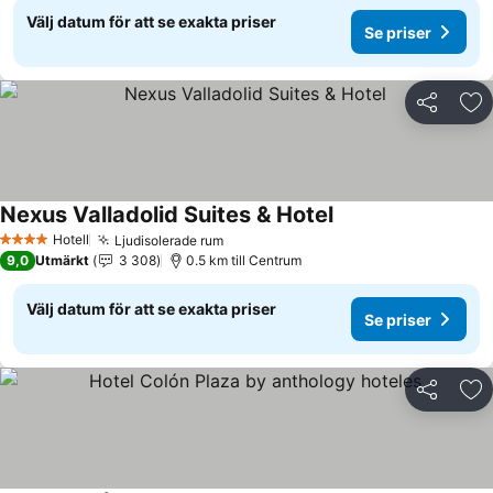
Välj datum för att se exakta priser
Se priser
Dela
Läg
Nexus Valladolid Suites & Hotel
Hotell
Ljudisolerade rum
4 Stjärnor
9,0
Utmärkt
3 308
0.5 km till Centrum
Välj datum för att se exakta priser
Se priser
Dela
Läg