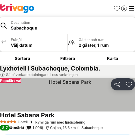
Favoriter
Logga 
Me
Destination
Subachoque
Från/till
Gäster och rum
Välj datum
2 gäster, 1 rum
Sortera
Filtrera
Karta
Lyxhotell i Subachoque, Colombia.
Så påverkar betalningar till oss rankningen
Populärt val
Dela
Läg
Hotel Sabana Park
Hotell
Rymliga rum med ljudisolering
5 Stjärnor
8,7
Utmärkt
1 906
Cajicá, 16.6 km till Subachoque