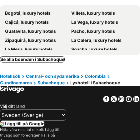
Bogotá, luxury hotels
Villeta, luxury hotels
Cajicá, luxury hotels
La Vega, luxury hotels
Guatavita, luxury hotels
Pacho, luxury hotels
Zipaquirá, luxury hotels
La Calera, luxury hotels
La Mesa, luxury hotels
Soacha, luxury hotels
Sasaima, luxury hotels
Vergara, luxury hotels
Se alla boenden i Subachoque
Cota, luxury hotels
Sesquilé, luxury hotels
Hotellsök
Central- och sydamerika
Colombia
Suesca, luxury hotels
Sutatausa, luxury hotels
Cundinamarca
Subachoque
Lyxhotell i Subachoque
San Francisco, luxury hotels
Facebook
Twitter
Insta
Yo
Välj ditt land
Lägg till på Google
Hitta våra resultat enkelt: Lägg till
trivago som föredragen källa på