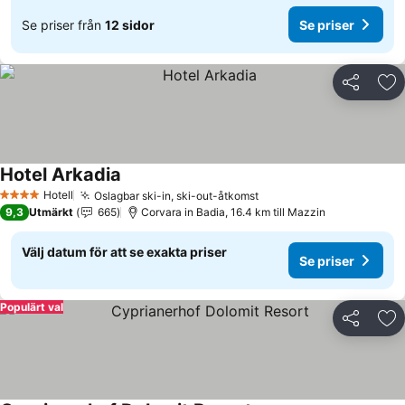
Se priser från
12 sidor
Se priser
Dela
Läg
Hotel Arkadia
Se priser
Hotell
Oslagbar ski-in, ski-out-åtkomst
Se priser
4 Stjärnor
9,3
Utmärkt
665
Corvara in Badia, 16.4 km till Mazzin
Välj datum för att se exakta priser
Se priser
Populärt val
Dela
Läg