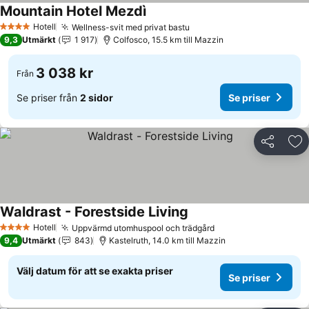
Mountain Hotel Mezdì
Se priser
Hotell
Wellness-svit med privat bastu
Se priser
4 Stjärnor
9,3
Utmärkt
1 917
Colfosco, 15.5 km till Mazzin
3 038 kr
Från
Se priser från
2 sidor
Se priser
Dela
Läg
Waldrast - Forestside Living
Se priser
Hotell
Uppvärmd utomhuspool och trädgård
Se priser
4 Stjärnor
9,4
Utmärkt
843
Kastelruth, 14.0 km till Mazzin
Välj datum för att se exakta priser
Se priser