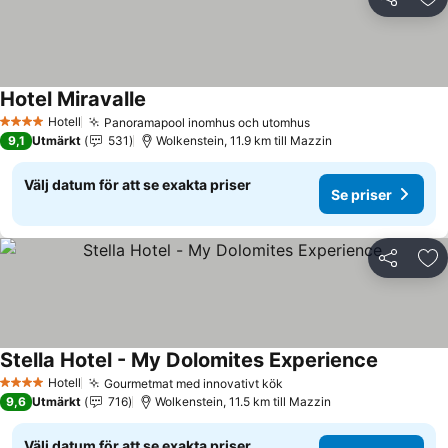
Dela
Läg
Hotel Miravalle
Se priser
Hotell
Panoramapool inomhus och utomhus
Se priser
4 Stjärnor
9,1
Utmärkt
531
Wolkenstein, 11.9 km till Mazzin
Välj datum för att se exakta priser
Se priser
Dela
Läg
Stella Hotel - My Dolomites Experience
Se priser
Hotell
Gourmetmat med innovativt kök
Se priser
4 Stjärnor
9,6
Utmärkt
716
Wolkenstein, 11.5 km till Mazzin
Välj datum för att se exakta priser