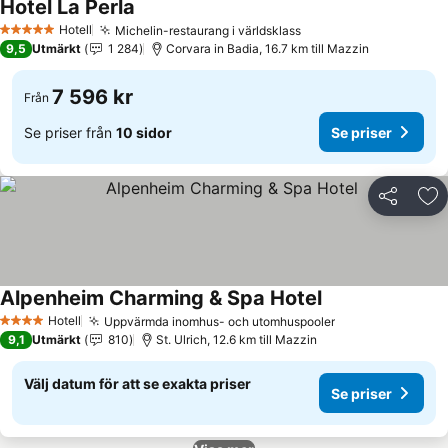
Hotel La Perla
Se priser
Hotell
Michelin-restaurang i världsklass
Se priser
5 Stjärnor
9,5
Utmärkt
1 284
Corvara in Badia, 16.7 km till Mazzin
7 596 kr
Från
Se priser från
10 sidor
Se priser
Dela
Läg
Alpenheim Charming & Spa Hotel
Se priser
Hotell
Uppvärmda inomhus- och utomhuspooler
Se priser
4 Stjärnor
9,1
Utmärkt
810
St. Ulrich, 12.6 km till Mazzin
Välj datum för att se exakta priser
Se priser