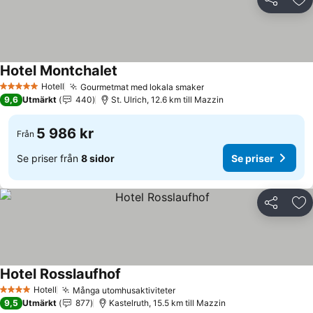
Dela
Läg
Hotel Montchalet
Se priser
Hotell
Gourmetmat med lokala smaker
Se priser
5 Stjärnor
9,6
Utmärkt
440
St. Ulrich, 12.6 km till Mazzin
5 986 kr
Från
Se priser från
8 sidor
Se priser
Dela
Läg
Hotel Rosslaufhof
Se priser
Hotell
Många utomhusaktiviteter
Se priser
4 Stjärnor
9,5
Utmärkt
877
Kastelruth, 15.5 km till Mazzin