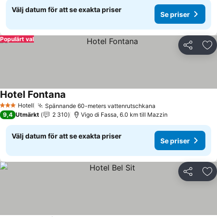
Välj datum för att se exakta priser
Se priser
Populärt val
Dela
Läg
Hotel Fontana
Se priser
Hotell
Spännande 60-meters vattenrutschkana
Se priser
3 Stjärnor
9,4
Utmärkt
2 310
Vigo di Fassa, 6.0 km till Mazzin
Välj datum för att se exakta priser
Se priser
Dela
Läg