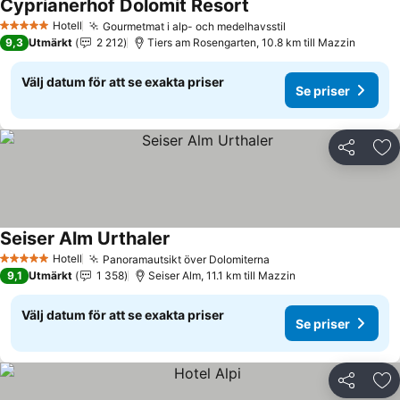
Cyprianerhof Dolomit Resort
Se priser
Hotell
Gourmetmat i alp- och medelhavsstil
Se priser
5 Stjärnor
9,3
Utmärkt
2 212
Tiers am Rosengarten, 10.8 km till Mazzin
Välj datum för att se exakta priser
Se priser
Dela
Läg
Seiser Alm Urthaler
Se priser
Hotell
Panoramautsikt över Dolomiterna
Se priser
5 Stjärnor
9,1
Utmärkt
1 358
Seiser Alm, 11.1 km till Mazzin
Välj datum för att se exakta priser
Se priser
Dela
Läg