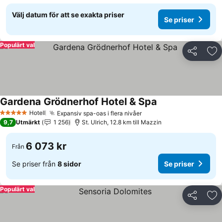
Välj datum för att se exakta priser
Se priser
Populärt val
Dela
Läg
Gardena Grödnerhof Hotel & Spa
Se priser
Hotell
Expansiv spa-oas i flera nivåer
Se priser
5 Stjärnor
9,7
Utmärkt
1 256
St. Ulrich, 12.8 km till Mazzin
6 073 kr
Från
Se priser från
8 sidor
Se priser
Populärt val
Dela
Läg