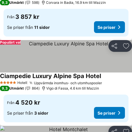
9,3
Utmärkt
598
Corvara in Badia, 16.9 km till Mazzin
3 857 kr
Från
Se priser från
11 sidor
Se priser
Populärt val
Dela
Läg
Ciampedie Luxury Alpine Spa Hotel
Se priser
Hotell
Uppvärmda inomhus- och utomhuspooler
Se priser
5 Stjärnor
9,3
Utmärkt
864
Vigo di Fassa, 4.6 km till Mazzin
4 520 kr
Från
Se priser från
3 sidor
Se priser