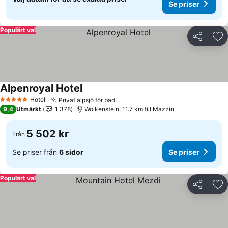
Se priser
Populärt val
Dela
Läg
Alpenroyal Hotel
Se priser
Hotell
Privat alpsjö för bad
Se priser
5 Stjärnor
9,4
Utmärkt
1 378
Wolkenstein, 11.7 km till Mazzin
5 502 kr
Från
Se priser från
6 sidor
Se priser
Populärt val
Dela
Läg