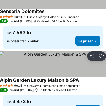
Sensoria Dolomites
Se priser
Hotell
Direkt tillgång till Alpe di Siusi-linbanan
Se priser
5 Stjärnor
9,6
Utmärkt
995
Kastelruth, 14.0 km till Mazzin
7 593 kr
Från
Se priser från
7 sidor
Se priser
Dela
Läg
Alpin Garden Luxury Maison & SPA
Se priser
Hotell
Uppvärmd utomhuspool med bergsutsikt
Se priser
5 Stjärnor
9,3
Utmärkt
1 162
St. Ulrich, 12.3 km till Mazzin
9 472 kr
Från