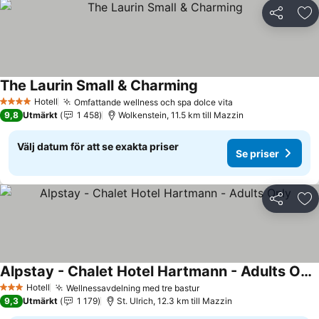
Dela
Läg
The Laurin Small & Charming
Se priser
Hotell
Omfattande wellness och spa dolce vita
Se priser
4 Stjärnor
9,8
Utmärkt
1 458
Wolkenstein, 11.5 km till Mazzin
Välj datum för att se exakta priser
Se priser
Dela
Läg
Alpstay - Chalet Hotel Hartmann - Adults Only
Se priser
Hotell
Wellnessavdelning med tre bastur
Se priser
3 Stjärnor
9,3
Utmärkt
1 179
St. Ulrich, 12.3 km till Mazzin