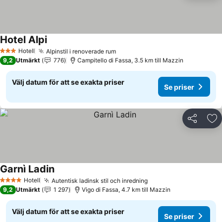
Hotel Alpi
Se priser
Hotell
Alpinstil i renoverade rum
Se priser
3 Stjärnor
9,2
Utmärkt
776
Campitello di Fassa, 3.5 km till Mazzin
Välj datum för att se exakta priser
Se priser
Dela
Läg
Garnì Ladin
Se priser
Hotell
Autentisk ladinsk stil och inredning
Se priser
4 Stjärnor
9,2
Utmärkt
1 297
Vigo di Fassa, 4.7 km till Mazzin
Välj datum för att se exakta priser
Se priser