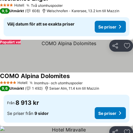
Se priser
Hotell
Två utomhuspooler
Se priser
4 Stjärnor
9,5
Utmärkt
608
Welschnofen - Karersee, 13.2 km till Mazzin
Välj datum för att se exakta priser
Se priser
Populärt val
Dela
Läg
COMO Alpina Dolomites
Se priser
Hotell
Inomhus- och utomhuspooler
Se priser
5 Stjärnor
9,6
Utmärkt
1 492
Seiser Alm, 11.4 km till Mazzin
8 913 kr
Från
Se priser från
9 sidor
Se priser