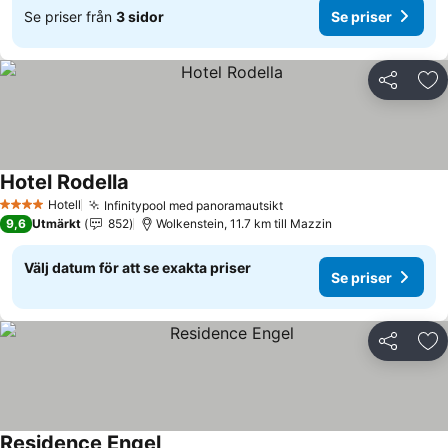
Se priser från
3 sidor
Se priser
Dela
Läg
Hotel Rodella
Se priser
Hotell
Infinitypool med panoramautsikt
Se priser
4 Stjärnor
9,6
Utmärkt
852
Wolkenstein, 11.7 km till Mazzin
Välj datum för att se exakta priser
Se priser
Dela
Läg
Residence Engel