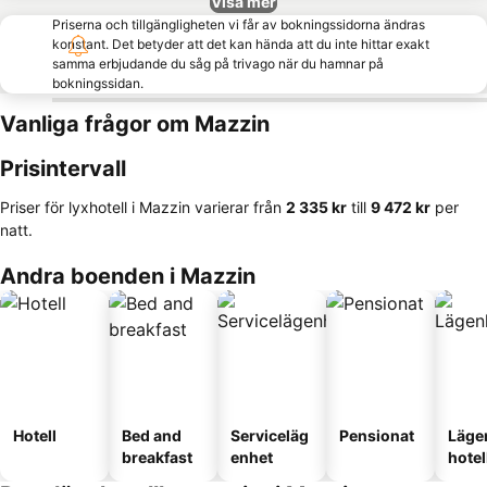
Visa mer
Priserna och tillgängligheten vi får av bokningssidorna ändras
konstant. Det betyder att det kan hända att du inte hittar exakt
samma erbjudande du såg på trivago när du hamnar på
bokningssidan.
Vanliga frågor om Mazzin
Prisintervall
Priser för lyxhotell i Mazzin varierar från
‎2 335 kr
till
‎9 472 kr
per
natt.
Andra boenden i Mazzin
Hotell
Bed and
Serviceläg
Pensionat
Läge
breakfast
enhet
hotel