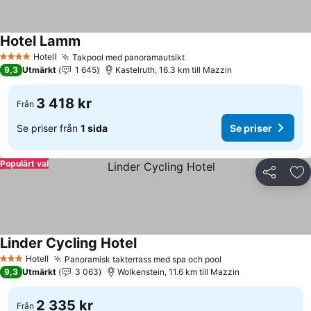
Hotel Lamm
Se priser
Hotell
Takpool med panoramautsikt
Se priser
4 Stjärnor
9,3
Utmärkt
1 645
Kastelruth, 16.3 km till Mazzin
3 418 kr
Från
Se priser från
1 sida
Se priser
Populärt val
Dela
Läg
Linder Cycling Hotel
Se priser
Hotell
Panoramisk takterrass med spa och pool
Se priser
3 Stjärnor
9,3
Utmärkt
3 063
Wolkenstein, 11.6 km till Mazzin
2 335 kr
Från