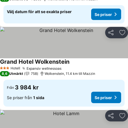
Välj datum för att se exakta priser
Se priser
Dela
Läg
Grand Hotel Wolkenstein
Se priser
Hotell
Expansiv wellnessoas
Se priser
3 Stjärnor
8,6
Utmärkt
758
Wolkenstein, 11.4 km till Mazzin
3 984 kr
Från
Se priser från
1 sida
Se priser
Dela
Läg