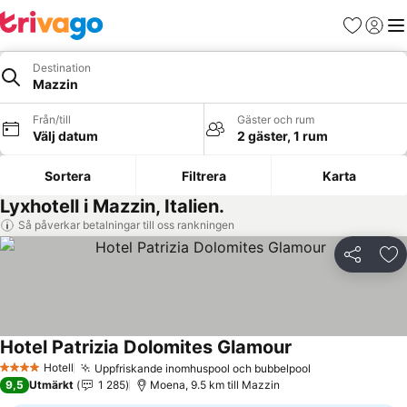
Favoriter
Logga 
Me
Destination
Mazzin
Från/till
Gäster och rum
Välj datum
2 gäster, 1 rum
Sortera
Filtrera
Karta
Lyxhotell i Mazzin, Italien.
Så påverkar betalningar till oss rankningen
Dela
Läg
Hotel Patrizia Dolomites Glamour
Se priser
Hotell
Uppfriskande inomhuspool och bubbelpool
Se priser
4 Stjärnor
9,5
Utmärkt
1 285
Moena, 9.5 km till Mazzin