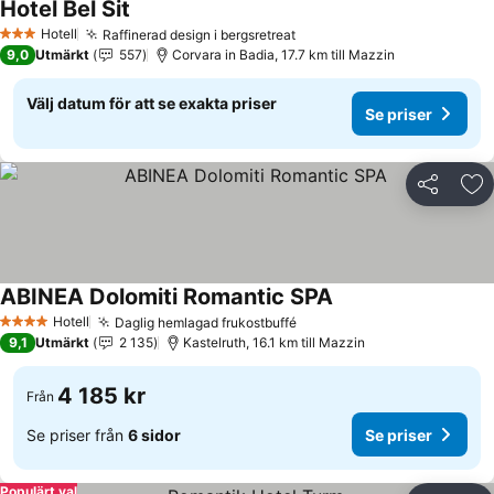
Hotel Bel Sit
Se priser
Hotell
Raffinerad design i bergsretreat
Se priser
3 Stjärnor
9,0
Utmärkt
557
Corvara in Badia, 17.7 km till Mazzin
Välj datum för att se exakta priser
Se priser
Dela
Läg
ABINEA Dolomiti Romantic SPA
Se priser
Hotell
Daglig hemlagad frukostbuffé
Se priser
4 Stjärnor
9,1
Utmärkt
2 135
Kastelruth, 16.1 km till Mazzin
4 185 kr
Från
Se priser från
6 sidor
Se priser
Populärt val