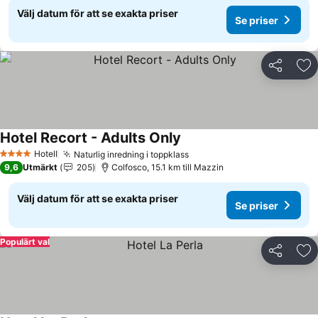
Välj datum för att se exakta priser
Se priser
Dela
Läg
Hotel Recort - Adults Only
Se priser
Hotell
Naturlig inredning i toppklass
Se priser
4 Stjärnor
9,6
Utmärkt
205
Colfosco, 15.1 km till Mazzin
Välj datum för att se exakta priser
Se priser
Populärt val
Dela
Läg