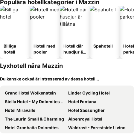
Populära hotellkategorier i Mazzin
Billiga
Hotell med
Hotell där
Spahotell
Hote
hotell
pooler
husdjur är
park
tillåtna
Lyxhotell nära Mazzin
Du kanske också är intresserad av dessa hotell...
Grand Hotel Wolkenstein
Linder Cycling Hotel
Stella Hotel - My Dolomites Experience
Hotel Fontana
Hotel Miravalle
Hotel Sassongher
The Laurin Small & Charming
Alpenroyal Hotel
Hotel Granbaita Dolomites
Waldrast - Forestside Living