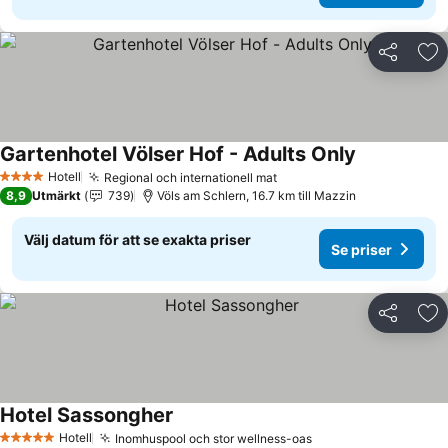
Dela
Läg
Gartenhotel Völser Hof - Adults Only
Se priser
Hotell
Regional och internationell mat
Se priser
4 Stjärnor
8,9
Utmärkt
739
Völs am Schlern, 16.7 km till Mazzin
Välj datum för att se exakta priser
Se priser
Dela
Läg
Hotel Sassongher
Se priser
Hotell
Inomhuspool och stor wellness-oas
Se priser
5 Stjärnor