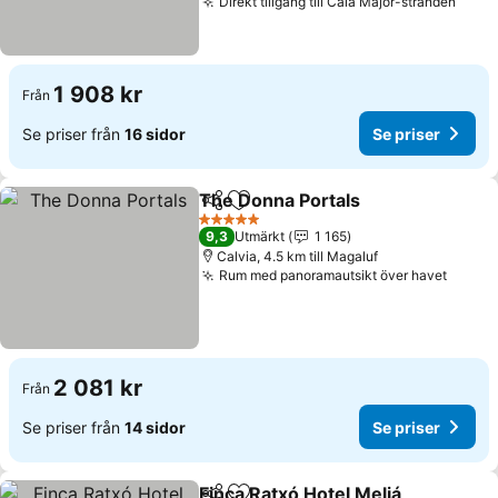
Direkt tillgång till Cala Major-stranden
Se pr
1 908 kr
Från
Se priser från
16 sidor
Se priser
The Donna Portals
Dela
Lägg till i Mina Favoriter
Se prise
5 Stjärnor
9,3
Utmärkt
1 165
Calvia, 4.5 km till Magaluf
Rum med panoramautsikt över havet
Se pri
2 081 kr
Från
Se priser från
14 sidor
Se priser
Finca Ratxó Hotel Meliá