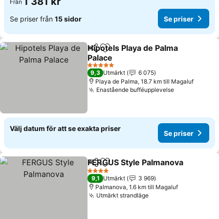
1 381 kr
Från
Se priser från
15 sidor
Se priser
Hipotels Playa de Palma
Dela
Lägg till i Mina Favoriter
Palace
Se priser
5 Stjärnor
9,3
Utmärkt
6 075
Playa de Palma, 18.7 km till Magaluf
Enastående bufféupplevelse
Se priser
Välj datum för att se exakta priser
Se priser
FERGUS Style Palmanova
Dela
Lägg till i Mina Favoriter
S
4 Stjärnor
9,1
Utmärkt
3 969
Palmanova, 1.6 km till Magaluf
Utmärkt strandläge
Se priser