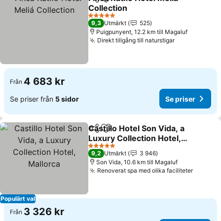
Dela
Lägg till i Mina Favoriter
Collection
Se priser
5 Stjärnor
9,3
Utmärkt
525
Puigpunyent, 12.2 km till Magaluf
Direkt tillgång till naturstigar
Se priser
4 683 kr
Från
Se priser från
5 sidor
Se priser
Castillo Hotel Son Vida, a
Dela
Lägg till i Mina Favoriter
Luxury Collection Hotel,
Mallorca
Se priser
5 Stjärnor
9,2
Utmärkt
3 946
Son Vida, 10.6 km till Magaluf
Renoverat spa med olika faciliteter
Se pris
Populärt val
3 326 kr
Från