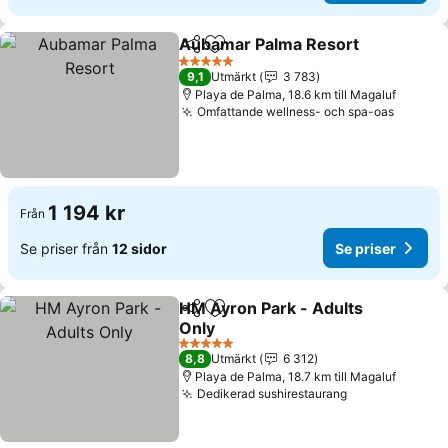
Aubamar Palma Resort
Dela
Lägg till i Mina Favoriter
Se 
5 Stjärnor
9,1
Utmärkt
3 783
Playa de Palma, 18.6 km till Magaluf
Omfattande wellness- och spa-oas
Se pris
1 194 kr
Från
Se priser från
12 sidor
Se priser
HM Ayron Park - Adults
Dela
Lägg till i Mina Favoriter
Only
Se priser
5 Stjärnor
8,8
Utmärkt
6 312
Playa de Palma, 18.7 km till Magaluf
Dedikerad sushirestaurang
Se priser