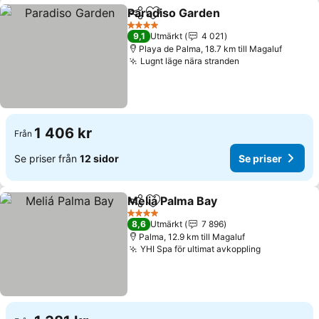
Paradiso Garden
Dela
Lägg till i Mina Favoriter
Se priser
4 Stjärnor
9,1
Utmärkt
4 021
Playa de Palma, 18.7 km till Magaluf
Lugnt läge nära stranden
Se priser
1 406 kr
Från
Se priser från
12 sidor
Se priser
Meliá Palma Bay
Dela
Lägg till i Mina Favoriter
Se priser
4 Stjärnor
8,6
Utmärkt
7 896
Palma, 12.9 km till Magaluf
YHI Spa för ultimat avkoppling
Se priser