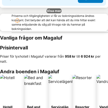
Visa mer
Priserna och tillgängligheten vi får av bokningssidorna ändras
konstant. Det betyder att det kan hända att du inte hittar exakt
samma erbjudande du såg på trivago när du hamnar på
bokningssidan.
Vanliga frågor om Magaluf
Prisintervall
Priser för lyxhotell i Magaluf varierar från
‎958 kr
till
‎6 924 kr
per
natt.
Andra boenden i Magaluf
Hotell
Bed and
Serviceläg
Resorter
Vand