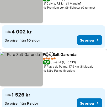
Calvia, 7.8 km till Magaluf
Premium bekvämligheter på rummet
Se pri
4 002 kr
Från
Se priser från
10 sidor
Se priser
Pure Salt Garonda
Dela
Lägg till i Mina Favoriter
Se prise
5 Stjärnor
9,0
Utmärkt
6 213
Playa de Palma, 17.9 km till Magaluf
Nära Palma flygplats
Se priser
1 526 kr
Från
Se priser från
9 sidor
Se priser