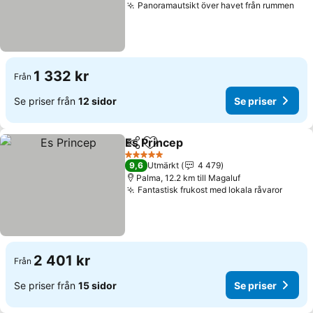
Panoramautsikt över havet från rummen
Se 
1 332 kr
Från
Se priser från
12 sidor
Se priser
Es Princep
Dela
Lägg till i Mina Favoriter
Se priser
5 Stjärnor
9,6
Utmärkt
4 479
Palma, 12.2 km till Magaluf
Fantastisk frukost med lokala råvaror
Se pri
2 401 kr
Från
Se priser från
15 sidor
Se priser