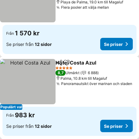
Playa de Palma, 19.0 km till Magaluf
Flera pooler att välja mellan
Se priser
1 570 kr
Från
Se priser från
12 sidor
Se priser
Hotel Costa Azul
Dela
Lägg till i Mina Favoriter
Se priser
5 Stjärnor
8,7
Utmärkt
6 888
Palma, 10.8 km till Magaluf
Panoramautsikt över marinan och staden
Se 
Populärt val
983 kr
Från
Se priser från
12 sidor
Se priser