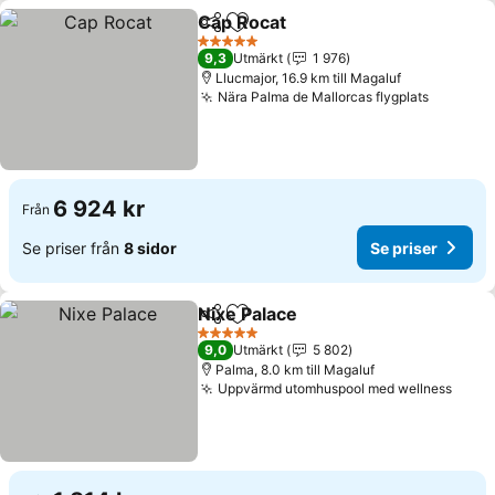
Cap Rocat
Dela
Lägg till i Mina Favoriter
Se priser
5 Stjärnor
9,3
Utmärkt
1 976
Llucmajor, 16.9 km till Magaluf
Nära Palma de Mallorcas flygplats
Se prise
6 924 kr
Från
Se priser från
8 sidor
Se priser
Nixe Palace
Dela
Lägg till i Mina Favoriter
Se priser
5 Stjärnor
9,0
Utmärkt
5 802
Palma, 8.0 km till Magaluf
Uppvärmd utomhuspool med wellness
Se pr