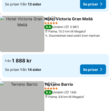
Se priser från
13 sidor
Se priser
Hotel Victoria Gran Meliá
Dela
Lägg till i Mina Favoriter
S
5 Stjärnor
8,8
Utmärkt
5 987
Palma, 10.0 km till Magaluf
Gourmetmat med utsikt över marinan
Se pri
1 888 kr
Från
Se priser från
14 sidor
Se priser
Terreno Barrio
Dela
Lägg till i Mina Favoriter
Se priser
5 Stjärnor
9,4
Utmärkt
146
Palma, 9.6 km till Magaluf