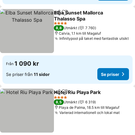
Elba Sunset Mallorca
Dela
Lägg till i Mina Favoriter
Thalasso Spa
Se priser
4 Stjärnor
8,8
Utmärkt
7 760
Calvia, 1.1 km till Magaluf
Infinitypool på taket med fantastisk utsikt
Se
1 090 kr
Från
Se priser från
11 sidor
Se priser
Hotel Riu Playa Park
Dela
Lägg till i Mina Favoriter
Se pri
4 Stjärnor
8,5
Utmärkt
6 319
Playa de Palma, 18.5 km till Magaluf
Varierad internationell och lokal mat
Se pri