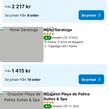
2 217 kr
Från
Se priser från
6 sidor
Se priser
Hotel Saratoga
Dela
Lägg till i Mina Favoriter
Se priser
4 Stjärnor
8,7
Utmärkt
9 532
Palma, 11.6 km till Magaluf
Toppläge mitt i Palma
Se priser
1 415 kr
Från
Se priser från
14 sidor
Se priser
Grupotel Playa de Palma
Dela
Lägg till i Mina Favoriter
Suites & Spa
Se priser
4 Stjärnor
9,1
Utmärkt
11 354