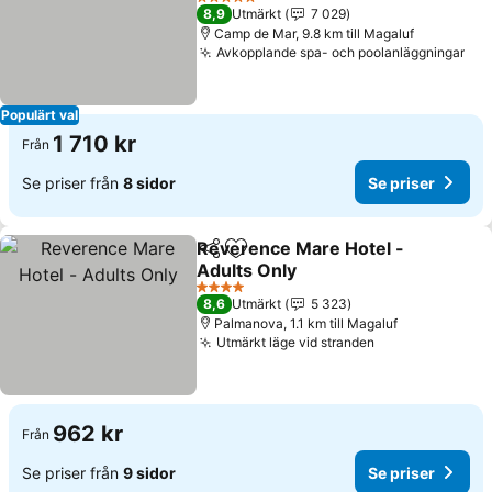
Se priser
5 Stjärnor
8,9
Utmärkt
7 029
Camp de Mar, 9.8 km till Magaluf
Avkopplande spa- och poolanläggningar
Se 
Populärt val
1 710 kr
Från
Se priser från
8 sidor
Se priser
Reverence Mare Hotel -
Dela
Lägg till i Mina Favoriter
Adults Only
Se priser
4 Stjärnor
8,6
Utmärkt
5 323
Palmanova, 1.1 km till Magaluf
Utmärkt läge vid stranden
Se priser
962 kr
Från
Se priser från
9 sidor
Se priser