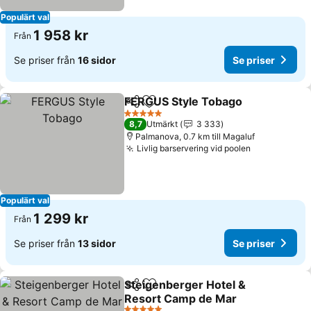
Populärt val
1 958 kr
Från
Se priser från
16 sidor
Se priser
FERGUS Style Tobago
Dela
Lägg till i Mina Favoriter
Se p
5 Stjärnor
8,7
Utmärkt
3 333
Palmanova, 0.7 km till Magaluf
Livlig barservering vid poolen
Se priser
Populärt val
1 299 kr
Från
Se priser från
13 sidor
Se priser
Steigenberger Hotel &
Dela
Lägg till i Mina Favoriter
Resort Camp de Mar