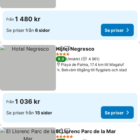
1 480 kr
Från
Se priser från
6 sidor
Se priser
Hotel Negresco
Dela
Lägg till i Mina Favoriter
Se priser
4 Stjärnor
9,0
Utmärkt
4 961
Playa de Palma, 17.4 km till Magaluf
Bekväm tillgång till flygplats och stad
Se pr
1 036 kr
Från
Se priser från
15 sidor
Se priser
El Llorenc Parc de la Mar
Dela
Lägg till i Mina Favoriter
S
5 Stjärnor