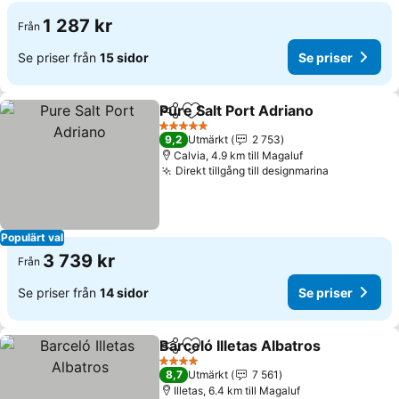
1 287 kr
Från
Se priser från
15 sidor
Se priser
Pure Salt Port Adriano
Dela
Lägg till i Mina Favoriter
Se p
5 Stjärnor
9,2
Utmärkt
2 753
Calvia, 4.9 km till Magaluf
Direkt tillgång till designmarina
Se priser
Populärt val
3 739 kr
Från
Se priser från
14 sidor
Se priser
Barceló Illetas Albatros
Dela
Lägg till i Mina Favoriter
Se 
4 Stjärnor
8,7
Utmärkt
7 561
Illetas, 6.4 km till Magaluf