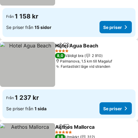
1 158 kr
Från
Se priser från
15 sidor
Se priser
Hotel Agua Beach
Dela
Lägg till i Mina Favoriter
Se prise
4 Stjärnor
8,0
Väldigt bra
2 910
Palmanova, 1.5 km till Magaluf
Fantastiskt läge vid stranden
Se priser
1 237 kr
Från
Se priser från
1 sida
Se priser
Aethos Mallorca
Dela
Lägg till i Mina Favoriter
Se priser
5 Stjärnor
8,8
Utmärkt
312