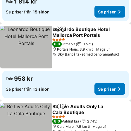
1 814 kr
Från
Se priser från
15 sidor
Se priser
Leonardo Boutique Hotel
Dela
Lägg till i Mina Favoriter
Mallorca Port Portals
Se priser
4 Stjärnor
8,8
Utmärkt
3 571
Portals Nous, 3.9 km till Magaluf
Sky Bar på taket med panoramautsikt
Se pr
958 kr
Från
Se priser från
13 sidor
Se priser
Be Live Adults Only La
Dela
Lägg till i Mina Favoriter
Cala Boutique
Se priser
4 Stjärnor
8,0
Väldigt bra
2 745
Cala Major, 7.9 km till Magaluf