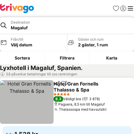
Favoriter
Logga 
Me
Destination
Magaluf
Från/till
Gäster och rum
Välj datum
2 gäster, 1 rum
Sortera
Filtrera
Karta
Lyxhotell i Magaluf, Spanien.
Så påverkar betalningar till oss rankningen
Hotel Gran Fornells
Dela
Lägg till i Mina Favoriter
Thalasso & Spa
Se priser
5 Stjärnor
8,3
Väldigt bra
3 878
Paguera, 8.5 km till Magaluf
Thalassospa med havsutsikt
Se priser