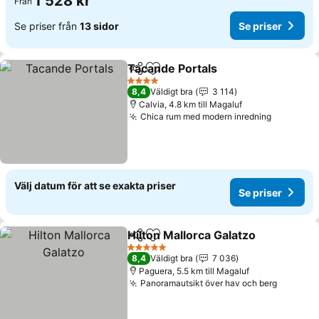
1 528 kr
Från
Se priser från
13 sidor
Se priser
Tacande Portals
Dela
Lägg till i Mina Favoriter
Se priser
4 Stjärnor
8,4
Väldigt bra
3 114
Calvia, 4.8 km till Magaluf
Chica rum med modern inredning
Se priser
Välj datum för att se exakta priser
Se priser
Hilton Mallorca Galatzo
Dela
Lägg till i Mina Favoriter
Se 
5 Stjärnor
8,4
Väldigt bra
7 036
Paguera, 5.5 km till Magaluf
Panoramautsikt över hav och berg
Se prise