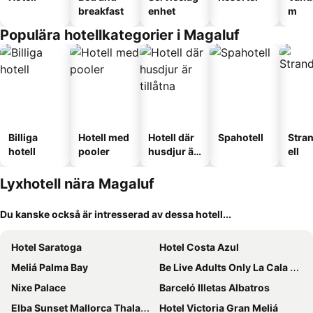
breakfast
enhet
m
Populära hotellkategorier i Magaluf
Billiga
Hotell med
Hotell där
Spahotell
Stra
hotell
pooler
husdjur är
ell
tillåtna
Lyxhotell nära Magaluf
Du kanske också är intresserad av dessa hotell...
Hotel Saratoga
Hotel Costa Azul
Meliá Palma Bay
Be Live Adults Only La Cala Boutique
Nixe Palace
Barceló Illetas Albatros
Elba Sunset Mallorca Thalasso Spa
Hotel Victoria Gran Meliá