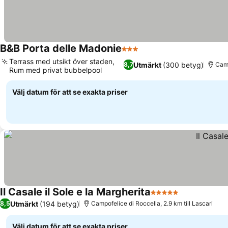
B&B Porta delle Madonie
3 Stjärnor
Se priser
Terrass med utsikt över staden,
Utmärkt
(300 betyg)
8,7
Camp
Rum med privat bubbelpool
Se priser
Välj datum för att se exakta priser
Il Casale il Sole e la Margherita
5 Stjärnor
Se priser
Utmärkt
(194 betyg)
8,5
Campofelice di Roccella, 2.9 km till Lascari
Välj datum för att se exakta priser