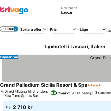
Destination
Filter
2
Sortera efter
Pris
Läge
G
Lyxhotell i Lascari, Italien.
Populärt val
Grand Palladium Sicilia Resort & Spa
5 Stjärnor
Se p
Direkt tillgång till stranden,
Utmärkt
(9 114 betyg)
8,9
Campofeli
Xtra Time Sports Bar
Se priser
2 710 kr
Från