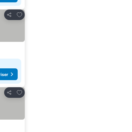
Lägg till i Mina Favoriter
Dela
riser
Lägg till i Mina Favoriter
Dela