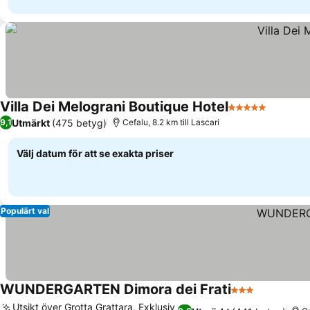
Villa Dei Melograni Boutique Hotel
5 Stjärnor
Se prise
Utmärkt
(475 betyg)
9,1
Cefalu, 8.2 km till Lascari
Välj datum för att se exakta priser
Populärt val
WUNDERGARTEN Dimora dei Frati
3 Stjärnor
Se priser
Utsikt över Grotta Grattara, Exklusiv