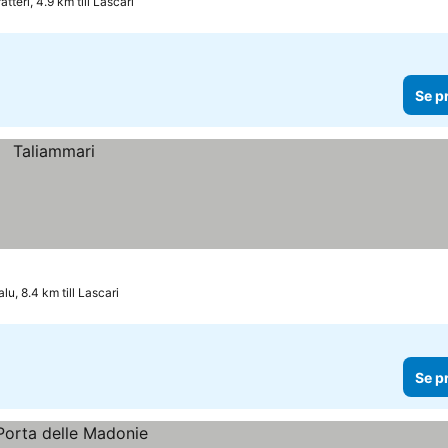
atteri, 4.9 km till Lascari
Se p
lu, 8.4 km till Lascari
Se p