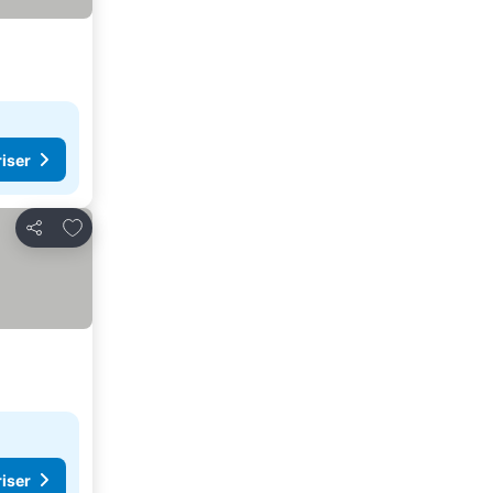
riser
Lägg till i Mina Favoriter
Dela
riser