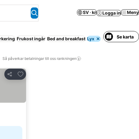
SV · kr
Meny
Logga in
Se karta
rkering
Frukost ingår
Bed and breakfast
Lyx
Så påverkar betalningar till oss rankningen
Lägg till i Mina Favoriter
Dela