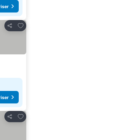
riser
Lägg till i Mina Favoriter
Dela
riser
Lägg till i Mina Favoriter
Dela