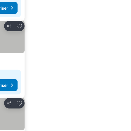
riser
Lägg till i Mina Favoriter
Dela
riser
Lägg till i Mina Favoriter
Dela