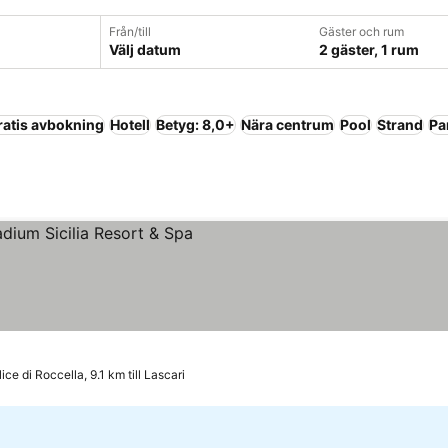
Från/till
Gäster och rum
Välj datum
2 gäster, 1 rum
ratis avbokning
Hotell
Betyg: 8,0+
Nära centrum
Pool
Strand
Pa
riser
ce di Roccella, 9.1 km till Lascari