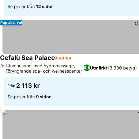
Se priser från
12 sidor
Populärt val
Cefalù Sea Palace
5 Stjärnor
Se priser
Utomhuspool med hydromassage,
Utmärkt
(3 380 betyg)
8,6
Föryngrande spa- och wellnesscenter
Se priser
2 113 kr
Från
Se priser från
9 sidor