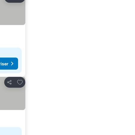
Dela
riser
Lägg till i Mina Favoriter
Dela