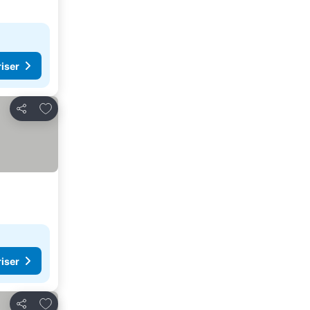
riser
Lägg till i Mina Favoriter
Dela
riser
Lägg till i Mina Favoriter