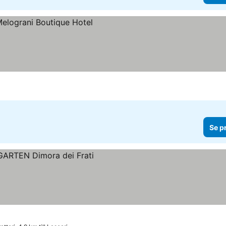
r
Se p