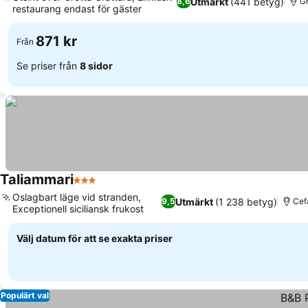
Utmärkt
(441 betyg)
8,6
Gr
restaurang endast för gäster
Se priser
871 kr
Från
Se priser från
8 sidor
Taliammari
3 Stjärnor
Se priser
Oslagbart läge vid stranden,
Utmärkt
(1 238 betyg)
9,5
Cefa
Exceptionell siciliansk frukost
Se priser
Välj datum för att se exakta priser
Populärt val