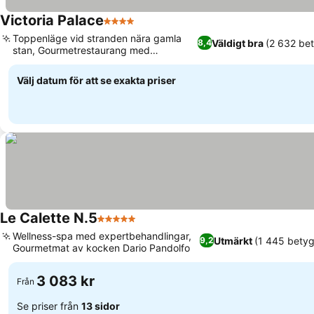
Victoria Palace
4 Stjärnor
Se priser
Toppenläge vid stranden nära gamla
Väldigt bra
(2 632 be
8,4
stan, Gourmetrestaurang med
Se priser
glasliftutsikt
Välj datum för att se exakta priser
Le Calette N.5
5 Stjärnor
Se priser
Wellness-spa med expertbehandlingar,
Utmärkt
(1 445 betyg
9,2
Gourmetmat av kocken Dario Pandolfo
Se priser
3 083 kr
Från
Se priser från
13 sidor