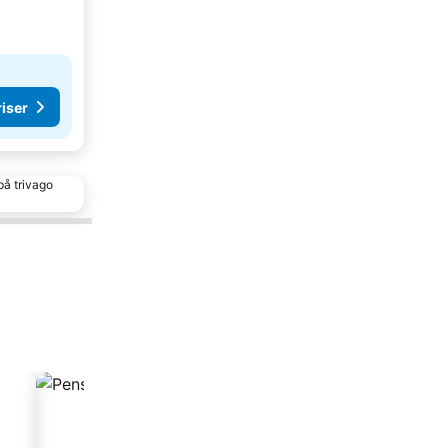
riser
på trivago