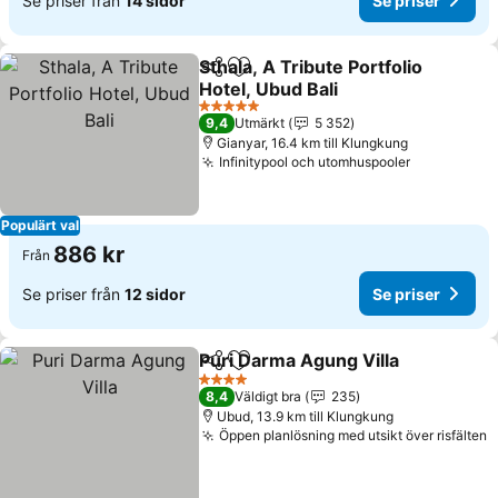
Se priser från
14 sidor
Se priser
Sthala, A Tribute Portfolio
Dela
Lägg till i Mina Favoriter
Hotel, Ubud Bali
Se priser
5 Stjärnor
9,4
Utmärkt
5 352
Gianyar, 16.4 km till Klungkung
Infinitypool och utomhuspooler
Se priser
Populärt val
886 kr
Från
Se priser från
12 sidor
Se priser
Puri Darma Agung Villa
Dela
Lägg till i Mina Favoriter
Se 
4 Stjärnor
8,4
Väldigt bra
235
Ubud, 13.9 km till Klungkung
Öppen planlösning med utsikt över risfälten
S