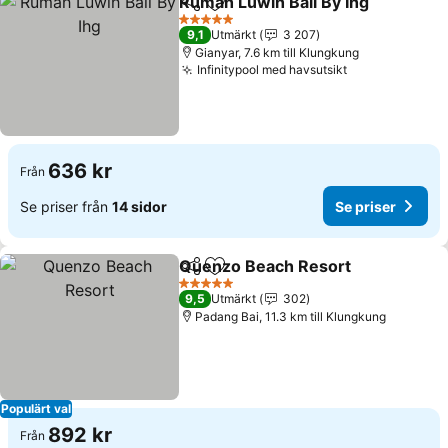
Rumah Luwih Bali By Ihg
Dela
Lägg till i Mina Favoriter
Se
5 Stjärnor
9,1
Utmärkt
3 207
Gianyar, 7.6 km till Klungkung
Infinitypool med havsutsikt
Se priser
636 kr
Från
Se priser från
14 sidor
Se priser
Quenzo Beach Resort
Dela
Lägg till i Mina Favoriter
Se p
5 Stjärnor
9,5
Utmärkt
302
Padang Bai, 11.3 km till Klungkung
Populärt val
892 kr
Från