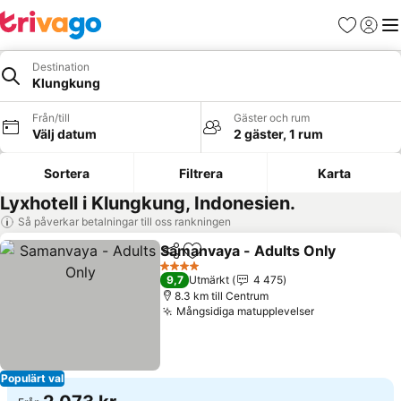
Favoriter
Logga 
Me
Destination
Klungkung
Från/till
Gäster och rum
Välj datum
2 gäster, 1 rum
Sortera
Filtrera
Karta
Lyxhotell i Klungkung, Indonesien.
Så påverkar betalningar till oss rankningen
Samanvaya - Adults Only
Dela
Lägg till i Mina Favoriter
S
4 Stjärnor
9,7
Utmärkt
4 475
8.3 km till Centrum
Mångsidiga matupplevelser
Se priser
Populärt val