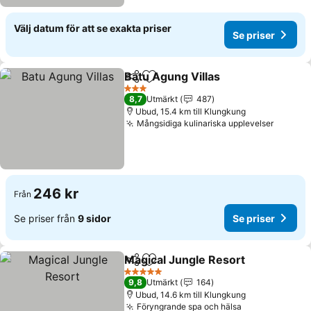
Välj datum för att se exakta priser
Se priser
Batu Agung Villas
Dela
Lägg till i Mina Favoriter
Se priser
3 Stjärnor
8,7
Utmärkt
487
Ubud, 15.4 km till Klungkung
Mångsidiga kulinariska upplevelser
Se pris
246 kr
Från
Se priser från
9 sidor
Se priser
Magical Jungle Resort
Dela
Lägg till i Mina Favoriter
Se p
5 Stjärnor
9,8
Utmärkt
164
Ubud, 14.6 km till Klungkung
Föryngrande spa och hälsa
Se priser