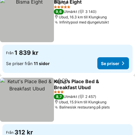
Bisma Eight
Dela
Lägg till i Mina Favoriter
Se priser
5 Stjärnor
9,6
Utmärkt
3 140
Ubud, 16.3 km till Klungkung
Infinitypool med djungelutsikt
Se priser
1 839 kr
Från
Se priser från
11 sidor
Se priser
Ketut's Place Bed &
Dela
Lägg till i Mina Favoriter
Breakfast Ubud
Se priser
3 Stjärnor
8,7
Utmärkt
2 457
Ubud, 15.9 km till Klungkung
Balinesisk restaurang på plats
Se priser
312 kr
Från