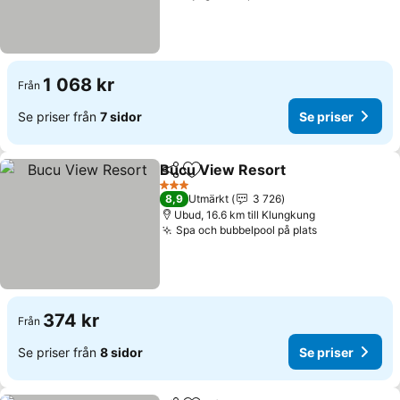
1 068 kr
Från
Se priser från
7 sidor
Se priser
Bucu View Resort
Dela
Lägg till i Mina Favoriter
Se prise
3 Stjärnor
8,9
Utmärkt
3 726
Ubud, 16.6 km till Klungkung
Spa och bubbelpool på plats
Se priser
374 kr
Från
Se priser från
8 sidor
Se priser