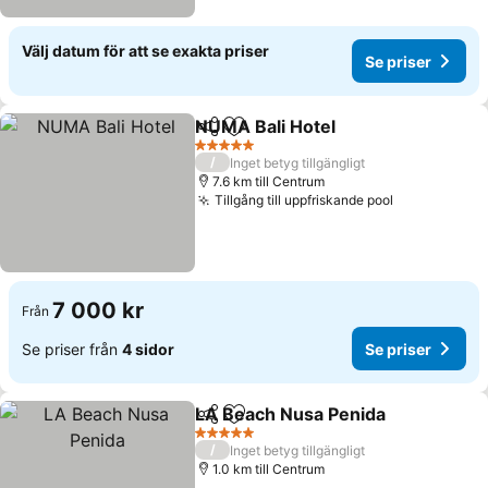
Välj datum för att se exakta priser
Se priser
NUMA Bali Hotel
Dela
Lägg till i Mina Favoriter
Se priser
5 Stjärnor
/
Inget betyg tillgängligt
7.6 km till Centrum
Tillgång till uppfriskande pool
Se priser
7 000 kr
Från
Se priser från
4 sidor
Se priser
LA Beach Nusa Penida
Dela
Lägg till i Mina Favoriter
Se p
5 Stjärnor
/
Inget betyg tillgängligt
1.0 km till Centrum