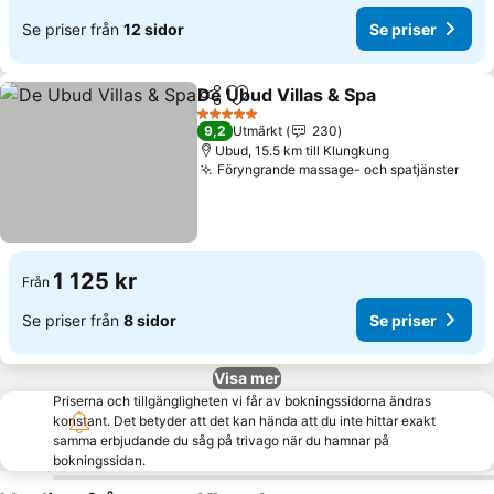
Se priser från
12 sidor
Se priser
De Ubud Villas & Spa
Dela
Lägg till i Mina Favoriter
Se pr
5 Stjärnor
9,2
Utmärkt
230
Ubud, 15.5 km till Klungkung
Föryngrande massage- och spatjänster
Se p
1 125 kr
Från
Se priser från
8 sidor
Se priser
Visa mer
Priserna och tillgängligheten vi får av bokningssidorna ändras
konstant. Det betyder att det kan hända att du inte hittar exakt
samma erbjudande du såg på trivago när du hamnar på
bokningssidan.