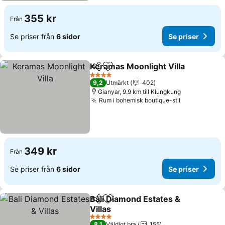
355 kr
Från
Se priser från
6 sidor
Se priser
Keramas Moonlight Villa
Dela
Lägg till i Mina Favoriter
Se
4 Stjärnor
9,2
Utmärkt
402
Gianyar, 9.9 km till Klungkung
Rum i bohemisk boutique-stil
Se priser
349 kr
Från
Se priser från
6 sidor
Se priser
Bali Diamond Estates &
Dela
Lägg till i Mina Favoriter
Villas
Se priser
4 Stjärnor
8,1
Väldigt bra
155