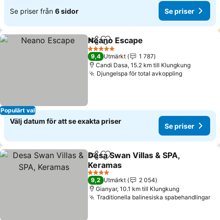
Se priser från
6 sidor
Se priser
Neano Escape
Dela
Lägg till i Mina Favoriter
Se priser
5 Stjärnor
9,4
Utmärkt
1 787
Candi Dasa, 15.2 km till Klungkung
Djungelspa för total avkoppling
Se priser
Populärt val
Välj datum för att se exakta priser
Se priser
Desa Swan Villas & SPA,
Dela
Lägg till i Mina Favoriter
Keramas
Se priser
4 Stjärnor
9,2
Utmärkt
2 054
Gianyar, 10.1 km till Klungkung
Traditionella balinesiska spabehandlingar
Se