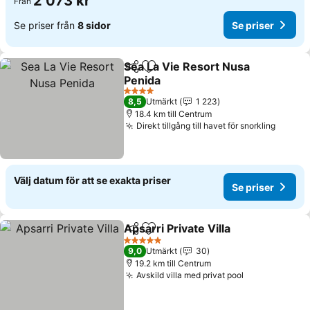
2 073 kr
Från
Se priser från
8 sidor
Se priser
Sea La Vie Resort Nusa
Dela
Lägg till i Mina Favoriter
Penida
Se priser
4 Stjärnor
8,5
Utmärkt
1 223
18.4 km till Centrum
Direkt tillgång till havet för snorkling
Se pri
Välj datum för att se exakta priser
Se priser
Apsarri Private Villa
Dela
Lägg till i Mina Favoriter
Se pri
5 Stjärnor
9,0
Utmärkt
30
19.2 km till Centrum
Avskild villa med privat pool
Se priser