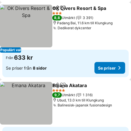
OK Divers Resort & Spa
Dela
Lägg till i Mina Favoriter
Se
3 Stjärnor
8,8
Utmärkt
3 391
Padang Bai, 11.6 km till Klungkung
Dedikerat dykcenter
Se priser
Populärt val
633 kr
Från
Se priser från
8 sidor
Se priser
Emana Akatara
Dela
Lägg till i Mina Favoriter
Se priser
4 Stjärnor
9,7
Utmärkt
1 316
Ubud, 13.0 km till Klungkung
Balinesisk-japansk fusionsdesign
Se prise