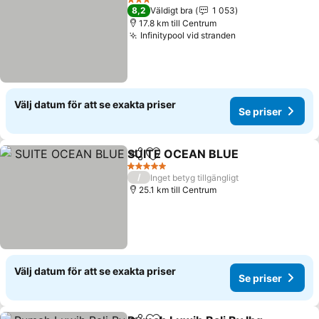
3 Stjärnor
8,2
Väldigt bra
1 053
17.8 km till Centrum
Infinitypool vid stranden
Se priser
Välj datum för att se exakta priser
Se priser
SUITE OCEAN BLUE
Dela
Lägg till i Mina Favoriter
Se pri
5 Stjärnor
/
Inget betyg tillgängligt
25.1 km till Centrum
Välj datum för att se exakta priser
Se priser