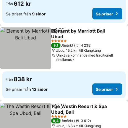
612 kr
Från
Se priser från
9 sidor
Se priser
Element by Marriott Bali
Dela
Lägg till i Mina Favoriter
Ubud
Se priser
5 Stjärnor
9,1
Utmärkt
4 238
Ubud, 15.2 km till Klungkung
Unikt välkomnande med traditionell
rindikmusik
838 kr
Från
Se priser från
12 sidor
Se priser
The Westin Resort & Spa
Dela
Lägg till i Mina Favoriter
Ubud, Bali
Se priser
5 Stjärnor
9,4
Utmärkt
3 912
Ubud, 16.8 km till Klungkung