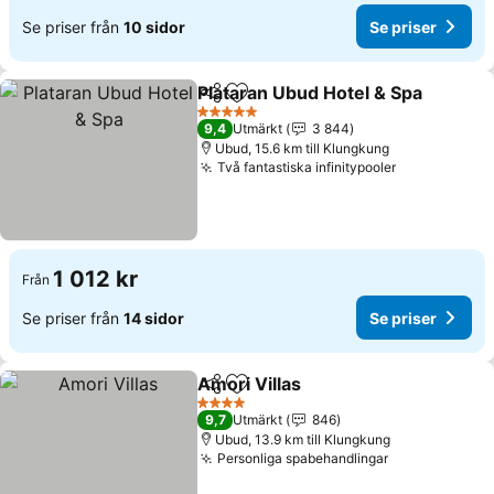
Se priser från
10 sidor
Se priser
Plataran Ubud Hotel & Spa
Dela
Lägg till i Mina Favoriter
5 Stjärnor
9,4
Utmärkt
3 844
Ubud, 15.6 km till Klungkung
Två fantastiska infinitypooler
Se priser
1 012 kr
Från
Se priser från
14 sidor
Se priser
Amori Villas
Dela
Lägg till i Mina Favoriter
Se priser
4 Stjärnor
9,7
Utmärkt
846
Ubud, 13.9 km till Klungkung
Personliga spabehandlingar
Se priser