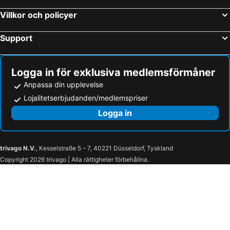
Puri Kobot
Tegal Sari-ubud
Villkor och policyer
Arya Villas Ubud
The Kampung Ubud Villa
Bidadari Private Villas & Retreat
MATHIS Retreat Ubud
Support
Bliss Ubud Spa Resort
Logga in för exklusiva medlemsförmåner
Anpassa din upplevelse
Lojalitetserbjudanden/medlemspriser
Logga in
trivago N.V.
, Kesselstraße 5 – 7, 40221 Düsseldorf, Tyskland
Copyright 2026 trivago | Alla rättigheter förbehållna.