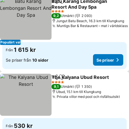
Batu Karang Lembongan
Dela
Lägg till i Mina Favoriter
Resort And Day Spa
Se priser
4 Stjärnor
9,2
Utmärkt
2 093
Jungut Batu Beach, 16.3 km till Klungkung
Muntigs Bar & Restaurant – mat i världsklass
Populärt val
1 615 kr
Från
Se priser från
10 sidor
Se priser
The Kalyana Ubud Resort
Dela
Lägg till i Mina Favoriter
4 Stjärnor
9,1
Utmärkt
1 350
Ubud, 15.1 km till Klungkung
Privata villor med pool och risfältsutsikt
Se p
530 kr
Från