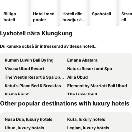
Billiga
Hotell med
Hotell där
Spahotell
Stra
hotell
pooler
husdjur är
ell
tillåtna
Lyxhotell nära Klungkung
Du kanske också är intresserad av dessa hotell...
Rumah Luwih Bali By Ihg
Emana Akatara
Visesa Ubud Resort
Natura Resort and Spa
The Westin Resort & Spa Ubud, Bali
Alila Ubud
Ketut's Place Bed & Breakfast Ubud
Element by Marriott Bali Ubud
Bisma Eight
The Luxe Ubud
Other popular destinations with luxury hotels
Kastara Resort
Plataran Ubud Hotel & Spa
Desa Swan Villas & SPA, Keramas
The Kalyana Ubud Resort
Nusa Dua, luxury hotels
Kuta, luxury hotels
Amankila
Alamdini Resort Ubud
Ubud, luxury hotels
Legian, luxury hotels
The Valerian Villa Ubud
Batu Karang Lembongan Resort And Day Spa