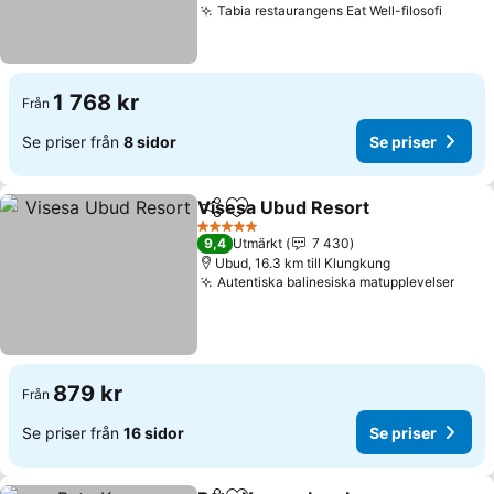
Tabia restaurangens Eat Well-filosofi
Se pri
1 768 kr
Från
Se priser från
8 sidor
Se priser
Visesa Ubud Resort
Dela
Lägg till i Mina Favoriter
Se pri
5 Stjärnor
9,4
Utmärkt
7 430
Ubud, 16.3 km till Klungkung
Autentiska balinesiska matupplevelser
Se p
879 kr
Från
Se priser från
16 sidor
Se priser