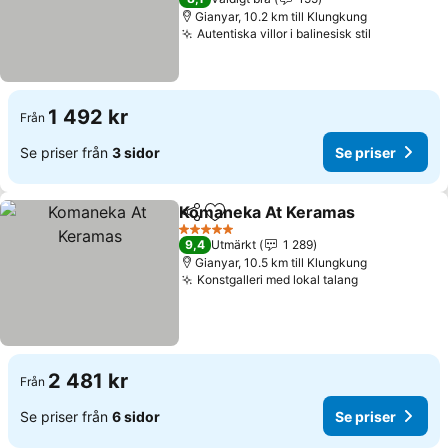
Gianyar, 10.2 km till Klungkung
Autentiska villor i balinesisk stil
Se priser
1 492 kr
Från
Se priser från
3 sidor
Se priser
Komaneka At Keramas
Dela
Lägg till i Mina Favoriter
Se p
5 Stjärnor
9,4
Utmärkt
1 289
Gianyar, 10.5 km till Klungkung
Konstgalleri med lokal talang
Se priser
2 481 kr
Från
Se priser från
6 sidor
Se priser