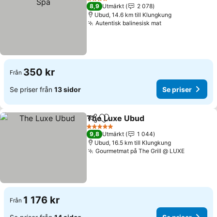
4 Stjärnor
8,9
Utmärkt
2 078
Ubud, 14.6 km till Klungkung
Autentisk balinesisk mat
Se priser
350 kr
Från
Se priser från
13 sidor
Se priser
The Luxe Ubud
Dela
Lägg till i Mina Favoriter
Se priser
5 Stjärnor
9,8
Utmärkt
1 044
Ubud, 16.5 km till Klungkung
Gourmetmat på The Grill @ LUXE
Se priser
1 176 kr
Från