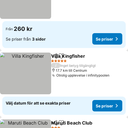
260 kr
Från
Se priser från
3 sidor
Se priser
Villa Kingfisher
Dela
Lägg till i Mina Favoriter
Se priser
5 Stjärnor
/
Inget betyg tillgängligt
17.7 km till Centrum
Otrolig upplevelse i infinitypoolen
Se prise
Välj datum för att se exakta priser
Se priser
Maruti Beach Club
Dela
Lägg till i Mina Favoriter
Se prise