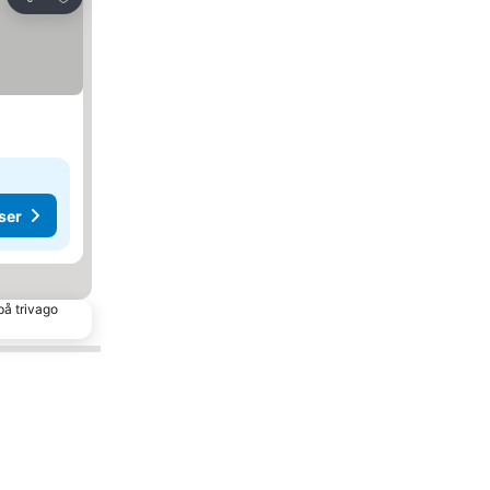
Dela
ser
på trivago