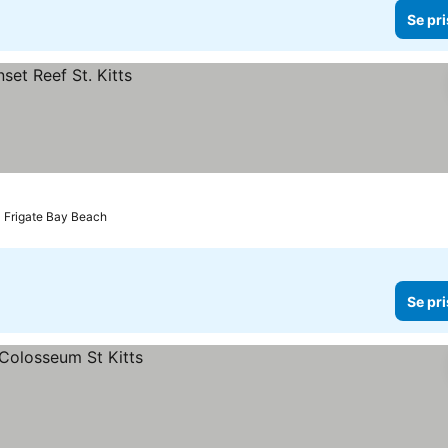
Se pri
ll Frigate Bay Beach
Se pri