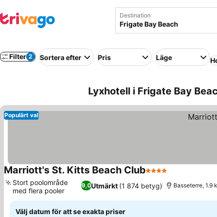
Destination
Filter
2
Sortera efter
Pris
Läge
Ho
Lyxhotell i Frigate Bay Beac
Populärt val
Marriott's St. Kitts Beach Club
4 Stjärnor
Se priser
Stort poolområde
Utmärkt
(1 874 betyg)
9,0
Basseterre, 1.9 
med flera pooler
Se priser
Välj datum för att se exakta priser