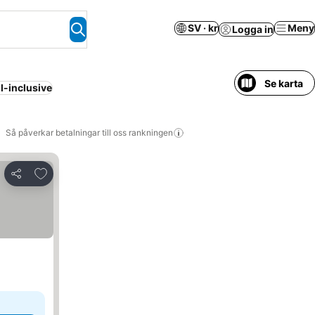
SV · kr
Meny
Logga in
Se karta
ll-inclusive
Så påverkar betalningar till oss rankningen
Lägg till i Mina Favoriter
Dela