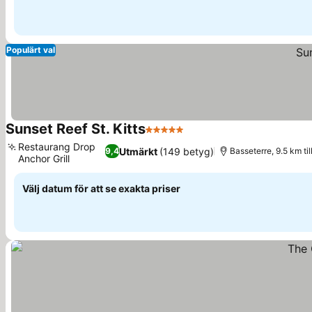
Populärt val
Sunset Reef St. Kitts
5 Stjärnor
Se priser
Restaurang Drop
Utmärkt
(149 betyg)
9,4
Basseterre, 9.5 km ti
Anchor Grill
Se priser
Välj datum för att se exakta priser