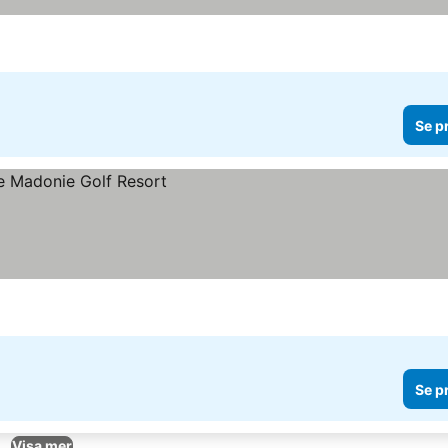
Se p
Se p
Visa mer