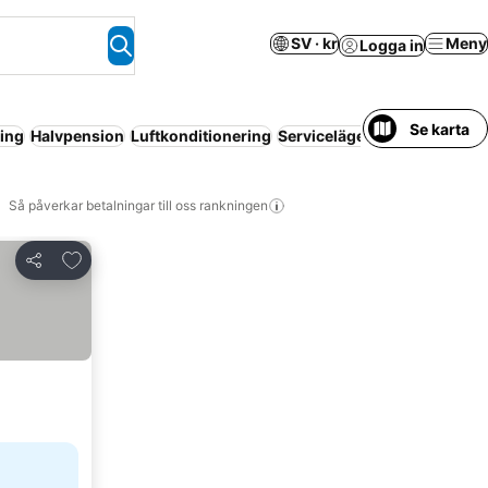
SV · kr
Meny
Logga in
Se karta
ing
Halvpension
Luftkonditionering
Servicelägenhet
Helpensio
Så påverkar betalningar till oss rankningen
Lägg till i Mina Favoriter
Dela