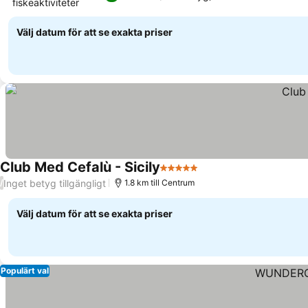
fiskeaktiviteter
Se priser
Välj datum för att se exakta priser
Club Med Cefalù - Sicily
5 Stjärnor
Se priser
Inget betyg tillgängligt
/
1.8 km till Centrum
Välj datum för att se exakta priser
Populärt val