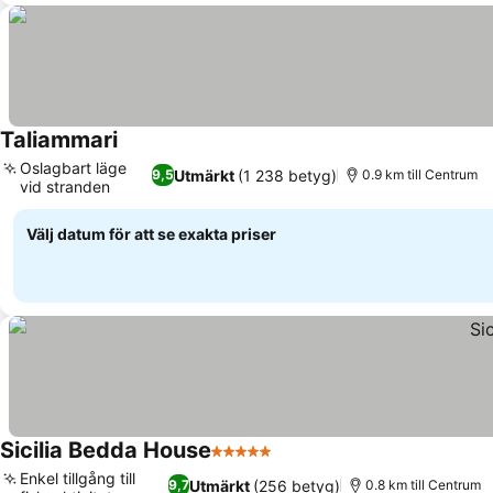
Taliammari
Se priser
Oslagbart läge
Utmärkt
(1 238 betyg)
9,5
0.9 km till Centrum
vid stranden
Se priser
Välj datum för att se exakta priser
Sicilia Bedda House
5 Stjärnor
Se priser
Enkel tillgång till
Utmärkt
(256 betyg)
9,7
0.8 km till Centrum