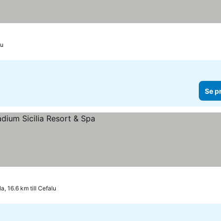
lu
Se p
riser
, 16.6 km till Cefalu