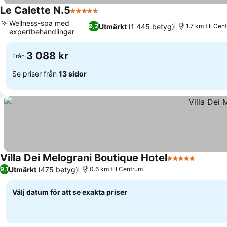
Le Calette N.5
5 Stjärnor
Se priser
Wellness-spa med
Utmärkt
(1 445 betyg)
9,2
1.7 km till Cen
expertbehandlingar
Se priser
3 088 kr
Från
Se priser från
13 sidor
Villa Dei Melograni Boutique Hotel
5 Stjärnor
Se prise
Utmärkt
(475 betyg)
9,1
0.6 km till Centrum
Välj datum för att se exakta priser