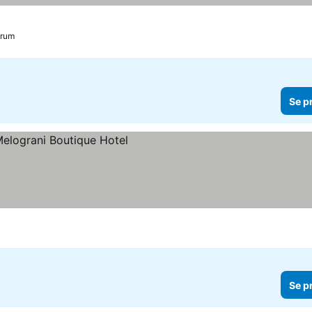
trum
Se p
r
Se p