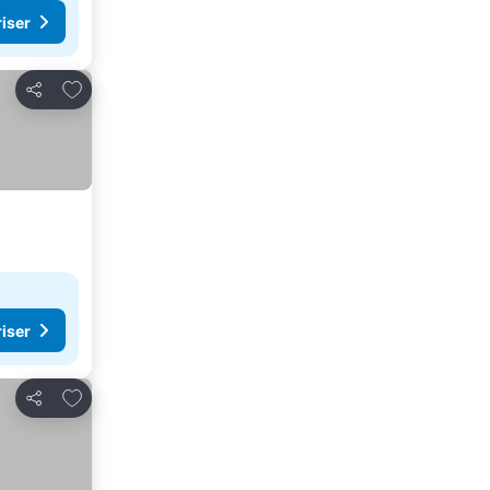
riser
Lägg till i Mina Favoriter
Dela
riser
Lägg till i Mina Favoriter
Dela