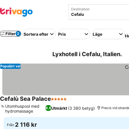
Destination
Filter
2
Sortera efter
Pris
Läge
Ho
Lyxhotell i Cefalu, Italien.
Populärt val
Cefalù Sea Palace
5 Stjärnor
Se priser
Utomhuspool med
Utmärkt
(3 380 betyg)
8,6
Precis vid strand
hydromassage
Se priser
2 116 kr
Från