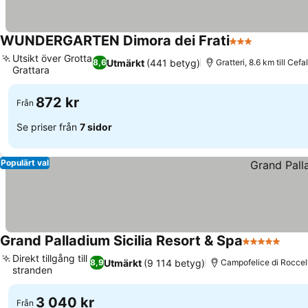
WUNDERGARTEN Dimora dei Frati
3 Stjärnor
Se priser
Utsikt över Grotta
Utmärkt
(441 betyg)
8,6
Gratteri, 8.6 km till Cefa
Grattara
Se priser
872 kr
Från
Se priser från
7 sidor
Populärt val
Grand Palladium Sicilia Resort & Spa
5 Stjärnor
Se p
Direkt tillgång till
Utmärkt
(9 114 betyg)
8,9
Campofelice di Roccella
stranden
Se priser
3 040 kr
Från