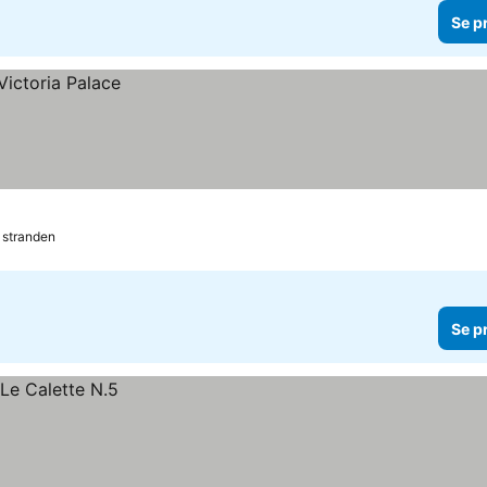
Se p
d stranden
Se p