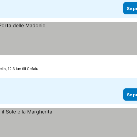
Se p
la, 12.3 km till Cefalu
Se p