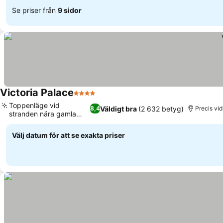
Se priser från
9 sidor
Victoria Palace
4 Stjärnor
Se priser
Toppenläge vid
Väldigt bra
(2 632 betyg)
8,4
Precis vi
stranden nära gamla
Se priser
stan
Välj datum för att se exakta priser