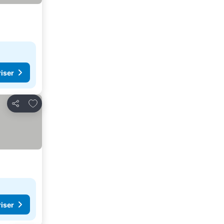
riser
Lägg till i Mina Favoriter
Dela
riser