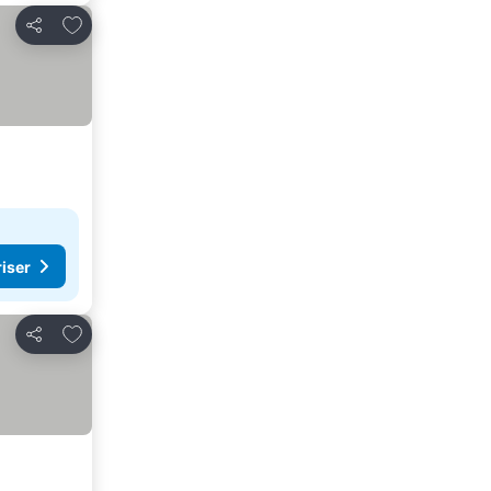
Lägg till i Mina Favoriter
Dela
riser
Lägg till i Mina Favoriter
Dela