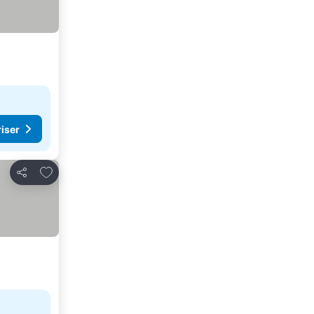
riser
Lägg till i Mina Favoriter
Dela