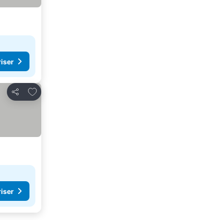
riser
Lägg till i Mina Favoriter
Dela
riser