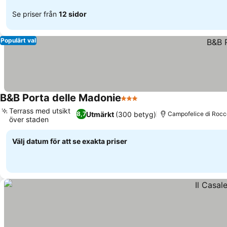
Se priser från
12 sidor
Populärt val
B&B Porta delle Madonie
3 Stjärnor
Se priser
Terrass med utsikt
Utmärkt
(300 betyg)
8,7
Campofelice di Roccel
över staden
Se priser
Välj datum för att se exakta priser