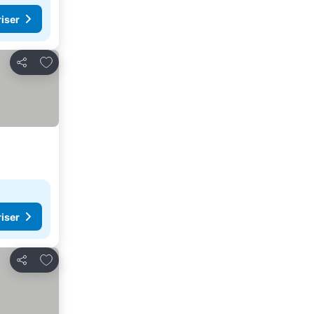
riser
Lägg till i Mina Favoriter
Dela
riser
Lägg till i Mina Favoriter
Dela