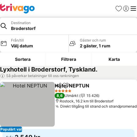
Favoriter
Logga 
Me
Destination
Broderstorf
Från/till
Gäster och rum
Välj datum
2 gäster, 1 rum
Sortera
Filtrera
Karta
Lyxhotell i Broderstorf, Tyskland.
Så påverkar betalningar till oss rankningen
Hotel NEPTUN
Dela
Lägg till i Mina Favoriter
Se priser
5 Stjärnor
8,6
Utmärkt
15 426
Rostock, 16.2 km till Broderstorf
Direkt tillgång till strand och strandpromenad
Populärt val