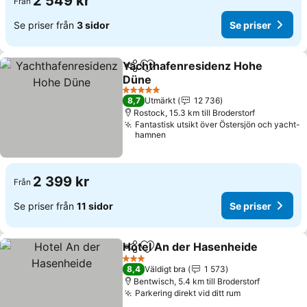
2 549 kr
Från
Se priser från
3 sidor
Se priser
Yachthafenresidenz Hohe
Dela
Lägg till i Mina Favoriter
Düne
Se priser
5 Stjärnor
8,7
Utmärkt
12 736
Rostock, 15.3 km till Broderstorf
Fantastisk utsikt över Östersjön och yacht-
hamnen
2 399 kr
Från
Se priser från
11 sidor
Se priser
Hotel An der Hasenheide
Dela
Lägg till i Mina Favoriter
S
3 Stjärnor
8,4
Väldigt bra
1 573
Bentwisch, 5.4 km till Broderstorf
Parkering direkt vid ditt rum
Se priser