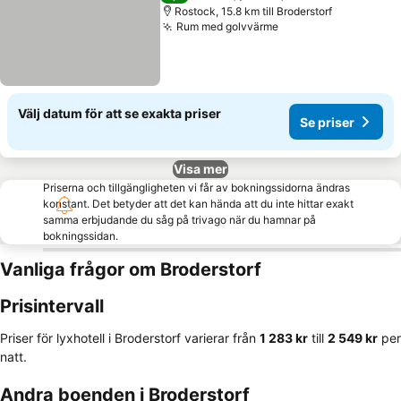
Rostock, 15.8 km till Broderstorf
Rum med golvvärme
Se priser
Välj datum för att se exakta priser
Se priser
Visa mer
Priserna och tillgängligheten vi får av bokningssidorna ändras
konstant. Det betyder att det kan hända att du inte hittar exakt
samma erbjudande du såg på trivago när du hamnar på
bokningssidan.
Vanliga frågor om Broderstorf
Prisintervall
Priser för lyxhotell i Broderstorf varierar från
‎1 283 kr
till
‎2 549 kr
per
natt.
Andra boenden i Broderstorf