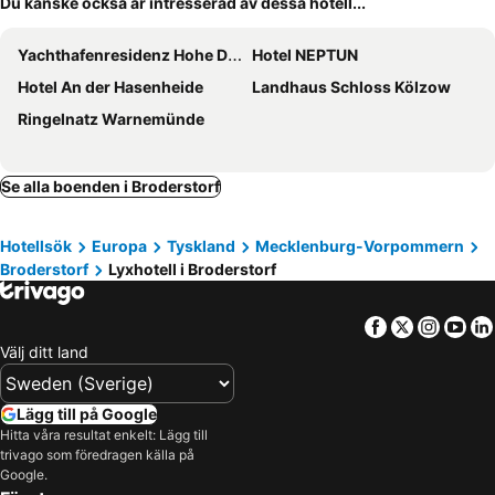
Du kanske också är intresserad av dessa hotell...
Yachthafenresidenz Hohe Düne
Hotel NEPTUN
Hotel An der Hasenheide
Landhaus Schloss Kölzow
Ringelnatz Warnemünde
Se alla boenden i Broderstorf
Hotellsök
Europa
Tyskland
Mecklenburg-Vorpommern
Broderstorf
Lyxhotell i Broderstorf
Facebook
Twitter
Insta
Yo
Välj ditt land
Lägg till på Google
Hitta våra resultat enkelt: Lägg till
trivago som föredragen källa på
Google.