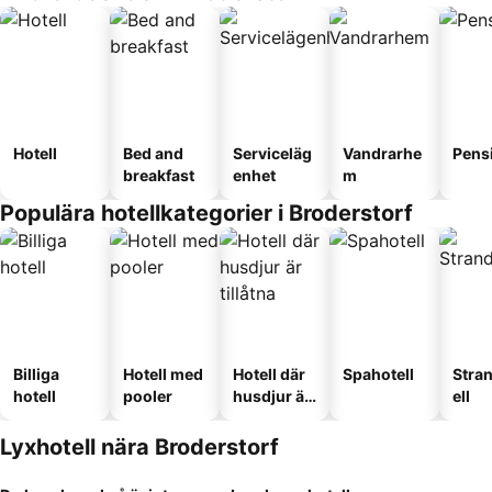
Hotell
Bed and
Serviceläg
Vandrarhe
Pens
breakfast
enhet
m
Populära hotellkategorier i Broderstorf
Billiga
Hotell med
Hotell där
Spahotell
Stra
hotell
pooler
husdjur är
ell
tillåtna
Lyxhotell nära Broderstorf