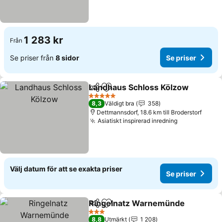
1 283 kr
Från
Se priser från
8 sidor
Se priser
Landhaus Schloss Kölzow
Dela
Lägg till i Mina Favoriter
5 Stjärnor
8,3
Väldigt bra
358
Dettmannsdorf, 18.6 km till Broderstorf
Asiatiskt inspirerad inredning
Se priser
Välj datum för att se exakta priser
Se priser
Ringelnatz Warnemünde
Dela
Lägg till i Mina Favoriter
S
3 Stjärnor
8,8
Utmärkt
1 208