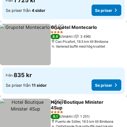
1 725 kr
Från
Se priser från
4 sidor
Se priser
Grupotel Montecarlo
Dela
Lägg till i Mina Favoriter
Se pr
4 Stjärnor
8,6
Utmärkt
3 496
Can Picafort, 19.5 km till Binibona
Varierad buffé med hög kvalitet
Se priser
835 kr
Från
Se priser från
11 sidor
Se priser
Hotel Boutique Minister
Dela
Lägg till i Mina Favoriter
4Sup
Se priser
4 Stjärnor
9,1
Utmärkt
1 251
Puerto de Sóller, 19.5 km till Binibona
Omfattande frukostbuffé med lokala