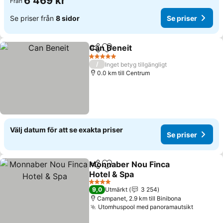
6 469 kr
Från
Se priser från
8 sidor
Se priser
Can Beneit
Dela
Lägg till i Mina Favoriter
Se priser
5 Stjärnor
/
Inget betyg tillgängligt
0.0 km till Centrum
Välj datum för att se exakta priser
Se priser
Monnaber Nou Finca
Dela
Lägg till i Mina Favoriter
Hotel & Spa
Se priser
4 Stjärnor
9,0
Utmärkt
3 254
Campanet, 2.9 km till Binibona
Utomhuspool med panoramautsikt
Se prise