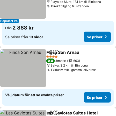
Playa de Muro, 17.1 km till Binibona
Direkt tillgång till stranden
Se priser
Populärt val
2 888 kr
Från
Se priser från
13 sidor
Se priser
Finca Son Arnau
Dela
Lägg till i Mina Favoriter
Se priser
4 Stjärnor
9,8
Utmärkt
663
Selva, 3.2 km till Binibona
Exklusiv svit i gammal olivpress
Se priser
Välj datum för att se exakta priser
Se priser
Las Gaviotas Suites Hotel
Dela
Lägg till i Mina Favoriter
S