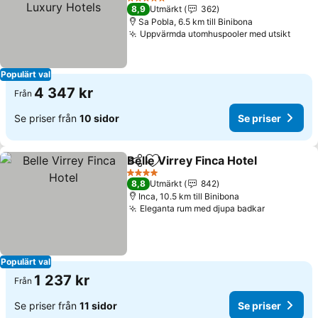
Hotels
Se priser
5 Stjärnor
8,9
Utmärkt
362
Sa Pobla, 6.5 km till Binibona
Uppvärmda utomhuspooler med utsikt
Se pr
Populärt val
4 347 kr
Från
Se priser från
10 sidor
Se priser
Belle Virrey Finca Hotel
Dela
Lägg till i Mina Favoriter
Se 
4 Stjärnor
8,8
Utmärkt
842
Inca, 10.5 km till Binibona
Eleganta rum med djupa badkar
Se priser
Populärt val
1 237 kr
Från
Se priser från
11 sidor
Se priser