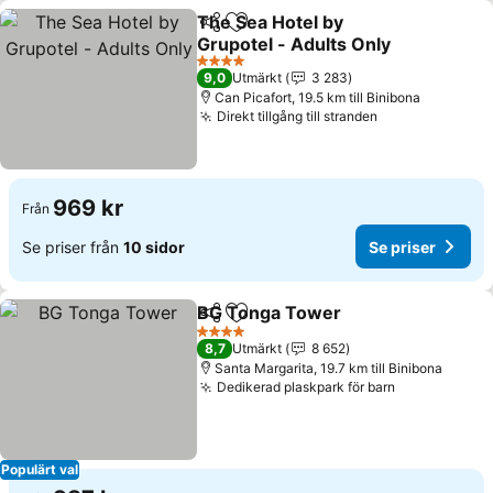
The Sea Hotel by
Dela
Lägg till i Mina Favoriter
Grupotel - Adults Only
Se priser
4 Stjärnor
9,0
Utmärkt
3 283
Can Picafort, 19.5 km till Binibona
Direkt tillgång till stranden
Se priser
969 kr
Från
Se priser från
10 sidor
Se priser
BG Tonga Tower
Dela
Lägg till i Mina Favoriter
Se priser
4 Stjärnor
8,7
Utmärkt
8 652
Santa Margarita, 19.7 km till Binibona
Dedikerad plaskpark för barn
Se priser
Populärt val