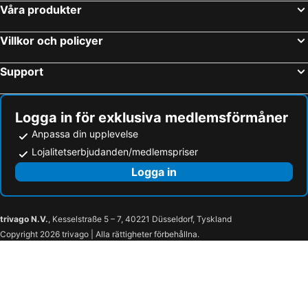
Costa d´en Blanes, luxury hotels
Calas de Mallorca, luxury hotels
Vignette Collection Finca Banyols By Ihg
Ten Mallorca - Adults Only
Våra produkter
Magaluf, luxury hotels
Cala San Vicente, luxury hotels
Villkor och policyer
Canyamel, luxury hotels
Campanet, luxury hotels
Puigpunyent, luxury hotels
Sant Llorenç des Cardassar, luxury hotels
Support
Artà, luxury hotels
Valldemossa, luxury hotels
Deyá, luxury hotels
Manacor, luxury hotels
Logga in för exklusiva medlemsförmåner
Anpassa din upplevelse
Lojalitetserbjudanden/medlemspriser
Logga in
trivago N.V.
, Kesselstraße 5 – 7, 40221 Düsseldorf, Tyskland
Copyright 2026 trivago | Alla rättigheter förbehållna.