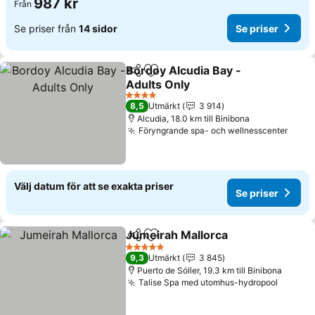
987 kr
Från
Se priser från
14 sidor
Se priser
Bordoy Alcudia Bay -
Dela
Lägg till i Mina Favoriter
Adults Only
Se priser
4 Stjärnor
8,5
Utmärkt
3 914
Alcudia, 18.0 km till Binibona
Föryngrande spa- och wellnesscenter
Se pr
Välj datum för att se exakta priser
Se priser
Jumeirah Mallorca
Dela
Lägg till i Mina Favoriter
Se prise
5 Stjärnor
9,3
Utmärkt
3 845
Puerto de Sóller, 19.3 km till Binibona
Talise Spa med utomhus-hydropool
Se pris