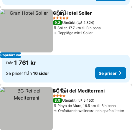
Gran Hotel Soller
Dela
Lägg till i Mina Favoriter
Se priser
5 Stjärnor
9,2
Utmärkt
2 324
Sóller, 17.7 km till Binibona
Toppläge mitt i Soller
Se priser
Populärt val
1 761 kr
Från
Se priser från
16 sidor
Se priser
BG Rei del Mediterrani
Dela
Lägg till i Mina Favoriter
Se p
4 Stjärnor
8,9
Utmärkt
5 453
Playa de Muro, 16.5 km till Binibona
Omfattande wellness- och spafaciliteter
Se 