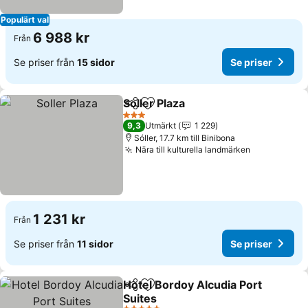
Populärt val
6 988 kr
Från
Se priser från
15 sidor
Se priser
Soller Plaza
Dela
Lägg till i Mina Favoriter
Se priser
3 Stjärnor
9,3
Utmärkt
1 229
Sóller, 17.7 km till Binibona
Nära till kulturella landmärken
Se priser
1 231 kr
Från
Se priser från
11 sidor
Se priser
Hotel Bordoy Alcudia Port
Dela
Lägg till i Mina Favoriter
Suites