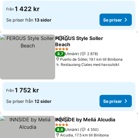
1 422 kr
Från
Se priser från
13 sidor
Se priser
FERGUS Style Soller
Dela
Lägg till i Mina Favoriter
Beach
Se priser
4 Stjärnor
8,7
Utmärkt
2 878
Puerto de Sóller, 19.1 km till Binibona
Restaurang Ciales med havsutsikt
Se prise
1 752 kr
Från
Se priser från
12 sidor
Se priser
INNSiDE by Meliá Alcudia
Dela
Lägg till i Mina Favoriter
S
4 Stjärnor
8,6
Utmärkt
4 550
Alcudia, 17.5 km till Binibona