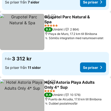
Se priser från
7 sidor
Se priser
Grupotel Parc Natural &
Dela
Lägg till i Mina Favoriter
Spa
Se priser
5 Stjärnor
9,6
Utmärkt
2 864
Playa de Muro, 17.2 km till Binibona
Sömlös integration med naturreservatet
Se p
3 312 kr
Från
Se priser från
11 sidor
Se priser
Hotel Astoria Playa Adults
Dela
Lägg till i Mina Favoriter
Only 4* Sup
Se priser
4 Stjärnor
9,4
Utmärkt
10 576
Puerto de Alcudia, 17.6 km till Binibona
Dubbel poolatmosfär
Se priser