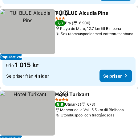
TUI BLUE Alcudia Pins
Dela
Lägg till i Mina Favoriter
Se p
3 Stjärnor
7,8
Bra
6 906
Playa de Muro, 12.7 km till Binibona
Sex utomhuspooler med vattenrutschbana
Se
Populärt val
1 015 kr
Från
Se priser från
4 sidor
Se priser
Hotel Turixant
Dela
Lägg till i Mina Favoriter
Se priser
4 Stjärnor
8,8
Utmärkt
673
Mancor de la Vall, 5.5 km till Binibona
Utomhuspool och trädgårdsoas
Se priser