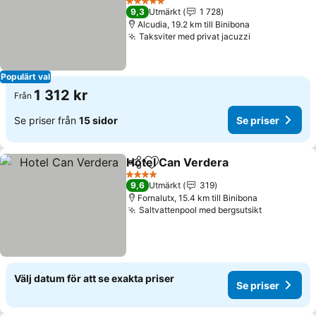
Se priser
5 Stjärnor
9,3
Utmärkt
1 728
Alcudia, 19.2 km till Binibona
Taksviter med privat jacuzzi
Se priser
Populärt val
1 312 kr
Från
Se priser från
15 sidor
Se priser
Hotel Can Verdera
Dela
Lägg till i Mina Favoriter
Se prise
4 Stjärnor
9,6
Utmärkt
319
Fornalutx, 15.4 km till Binibona
Saltvattenpool med bergsutsikt
Se priser
Välj datum för att se exakta priser
Se priser