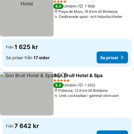
4 Stjärnor
9,0
Utmärkt
7 956
Playa de Muro, 16.9 km till Binibona
Dedikerade sport- och hälsofaciliteter
Se pr
1 625 kr
Från
Se priser från
17 sidor
Se priser
Son Brull Hotel & Spa
Dela
Lägg till i Mina Favoriter
Se pr
5 Stjärnor
9,5
Utmärkt
1 242
Pollensa, 12.6 km till Binibona
Unik cocktailbar i gammal olivkvarn
Se pri
7 642 kr
Från