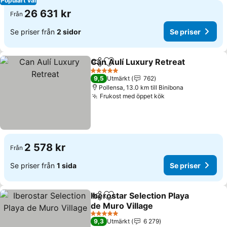
Populärt val
26 631 kr
Från
Se priser från
2 sidor
Se priser
Can Aulí Luxury Retreat
Dela
Lägg till i Mina Favoriter
Se
5 Stjärnor
9,5
Utmärkt
762
Pollensa, 13.0 km till Binibona
Frukost med öppet kök
Se priser
2 578 kr
Från
Se priser från
1 sida
Se priser
Iberostar Selection Playa
Dela
Lägg till i Mina Favoriter
de Muro Village
Se priser
5 Stjärnor
9,3
Utmärkt
6 279