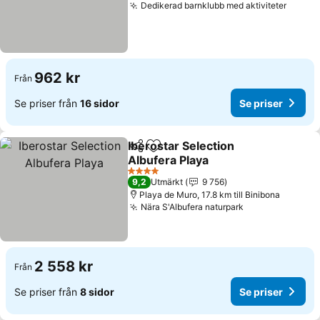
Dedikerad barnklubb med aktiviteter
Se pri
962 kr
Från
Se priser från
16 sidor
Se priser
Iberostar Selection
Dela
Lägg till i Mina Favoriter
Albufera Playa
Se priser
4 Stjärnor
9,2
Utmärkt
9 756
Playa de Muro, 17.8 km till Binibona
Nära S'Albufera naturpark
Se priser
2 558 kr
Från
Se priser från
8 sidor
Se priser