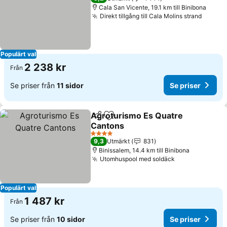
Cala San Vicente, 19.1 km till Binibona
Direkt tillgång till Cala Molins strand
Se pri
Populärt val
2 238 kr
Från
Se priser från
11 sidor
Se priser
Agroturismo Es Quatre
Dela
Lägg till i Mina Favoriter
Cantons
Se priser
4 Stjärnor
9,3
Utmärkt
831
Binissalem, 14.4 km till Binibona
Utomhuspool med soldäck
Se priser
Populärt val
1 487 kr
Från
Se priser från
10 sidor
Se priser