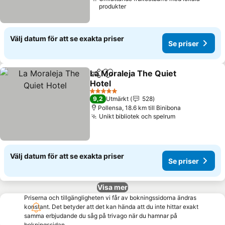
produkter
Välj datum för att se exakta priser
Se priser
La Moraleja The Quiet
Dela
Lägg till i Mina Favoriter
Hotel
Se priser
5 Stjärnor
9,2
Utmärkt
528
Pollensa, 18.6 km till Binibona
Unikt bibliotek och spelrum
Se priser
Välj datum för att se exakta priser
Se priser
Visa mer
Priserna och tillgängligheten vi får av bokningssidorna ändras
konstant. Det betyder att det kan hända att du inte hittar exakt
samma erbjudande du såg på trivago när du hamnar på
bokningssidan.