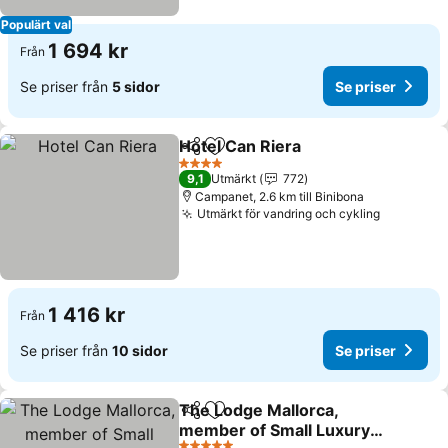
Populärt val
1 694 kr
Från
Se priser från
5 sidor
Se priser
Hotel Can Riera
Dela
Lägg till i Mina Favoriter
Se priser
4 Stjärnor
9,1
Utmärkt
772
Campanet, 2.6 km till Binibona
Utmärkt för vandring och cykling
Se priser
1 416 kr
Från
Se priser från
10 sidor
Se priser
The Lodge Mallorca,
Dela
Lägg till i Mina Favoriter
member of Small Luxury