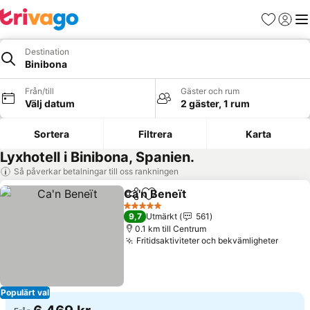
Favoriter
Logga 
Me
Destination
Binibona
Från/till
Gäster och rum
Välj datum
2 gäster, 1 rum
Sortera
Filtrera
Karta
Lyxhotell i Binibona, Spanien.
Så påverkar betalningar till oss rankningen
Ca'n Beneït
Dela
Lägg till i Mina Favoriter
Se priser
5 Stjärnor
9,7
Utmärkt
561
0.1 km till Centrum
Fritidsaktiviteter och bekvämligheter
Se pri
Populärt val