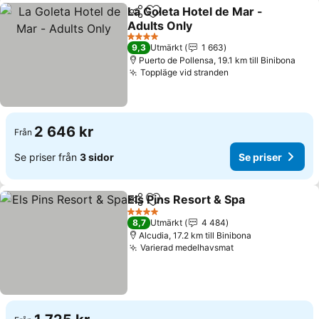
La Goleta Hotel de Mar -
Dela
Lägg till i Mina Favoriter
Adults Only
Se priser
4 Stjärnor
9,3
Utmärkt
1 663
Puerto de Pollensa, 19.1 km till Binibona
Toppläge vid stranden
Se priser
2 646 kr
Från
Se priser från
3 sidor
Se priser
Els Pins Resort & Spa
Dela
Lägg till i Mina Favoriter
Se pr
4 Stjärnor
8,7
Utmärkt
4 484
Alcudia, 17.2 km till Binibona
Varierad medelhavsmat
Se priser