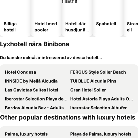
Billiga
Hotell med
Hotell där
Spahotell
Stra
hotell
pooler
husdjur är
ell
tillåtna
Lyxhotell nära Binibona
Du kanske också är intresserad av dessa hotell...
Hotel Condesa
FERGUS Style Soller Beach
INNSiDE by Meliá Alcudia
TUI BLUE Alcudia Pins
Las Gaviotas Suites Hotel
Gran Hotel Soller
Iberostar Selection Playa de Muro Village
Hotel Astoria Playa Adults Only 4* Sup
Bordoy Alcudia Bay - Adults Only
Iberostar Selection Albufera Playa
Other popular destinations with luxury hotels
Hotel Bordoy Alcudia Port Suites
Hotel Boutique Minister 4Sup
Belle Virrey Finca Hotel
El Vicenç de la Mar - Adults Only - Over 12
Palma, luxury hotels
Playa de Palma, luxury hotels
Jumeirah Mallorca
Sarena de Muro Resort Mallorca