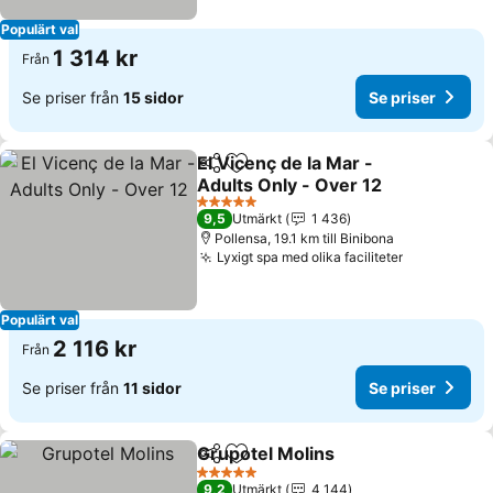
Populärt val
1 314 kr
Från
Se priser från
15 sidor
Se priser
El Vicenç de la Mar -
Dela
Lägg till i Mina Favoriter
Adults Only - Over 12
Se priser
5 Stjärnor
9,5
Utmärkt
1 436
Pollensa, 19.1 km till Binibona
Lyxigt spa med olika faciliteter
Se priser
Populärt val
2 116 kr
Från
Se priser från
11 sidor
Se priser
Grupotel Molins
Dela
Lägg till i Mina Favoriter
Se priser
5 Stjärnor
9,2
Utmärkt
4 144