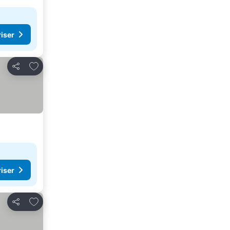
riser
Lägg till i Mina Favoriter
Dela
riser
Lägg till i Mina Favoriter
Dela