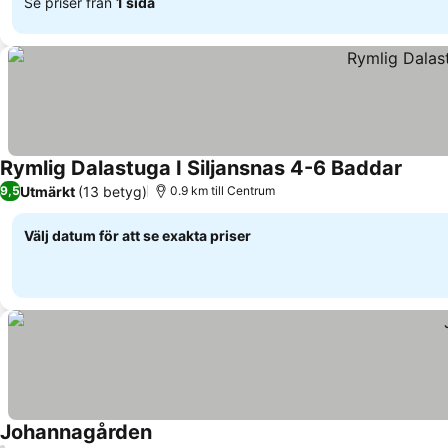
Se priser från
1 sida
Rymlig Dalastuga I Siljansnas 4-6 Baddar
Utmärkt
(13 betyg)
9,5
0.9 km till Centrum
Välj datum för att se exakta priser
Johannagården