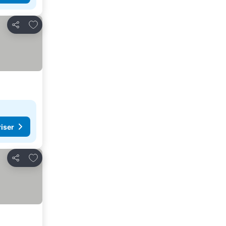
Lägg till i Mina Favoriter
Dela
riser
Lägg till i Mina Favoriter
Dela