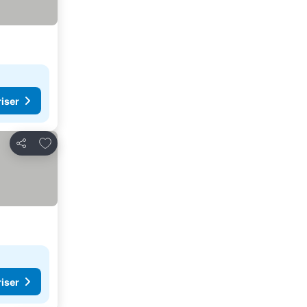
riser
Lägg till i Mina Favoriter
Dela
riser