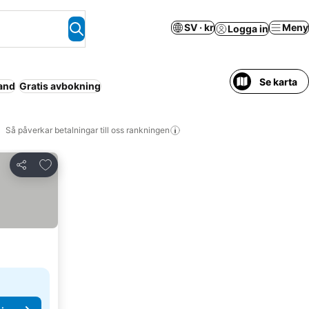
SV · kr
Meny
Logga in
Se karta
and
Gratis avbokning
Så påverkar betalningar till oss rankningen
Lägg till i Mina Favoriter
Dela