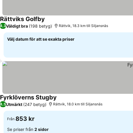
Rättviks Golfby
Väldigt bra
(198 betyg)
8,3
Rättvik, 18.3 km till Siljansnäs
Välj datum för att se exakta priser
Fyrklöverns Stugby
Utmärkt
(247 betyg)
8,5
Rättvik, 18.0 km till Siljansnäs
853 kr
Från
Se priser från
2 sidor