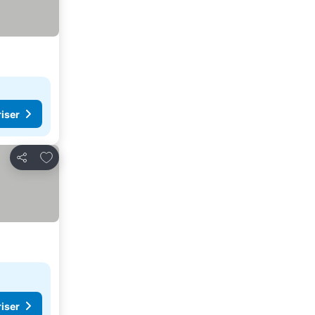
riser
Lägg till i Mina Favoriter
Dela
riser