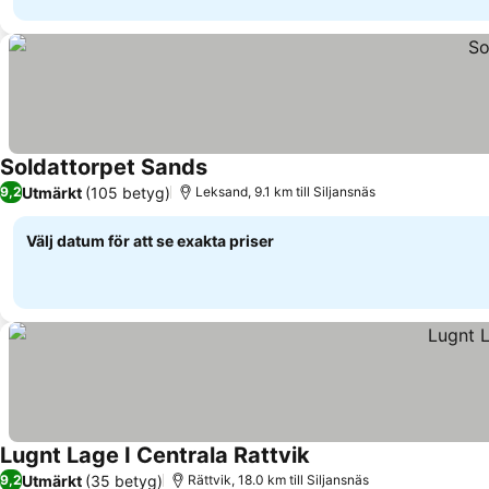
Soldattorpet Sands
Utmärkt
(105 betyg)
9,2
Leksand, 9.1 km till Siljansnäs
Välj datum för att se exakta priser
Lugnt Lage I Centrala Rattvik
Utmärkt
(35 betyg)
9,2
Rättvik, 18.0 km till Siljansnäs