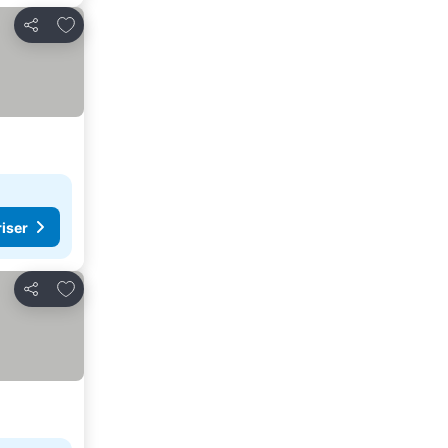
Lägg till i Mina Favoriter
Dela
riser
Lägg till i Mina Favoriter
Dela