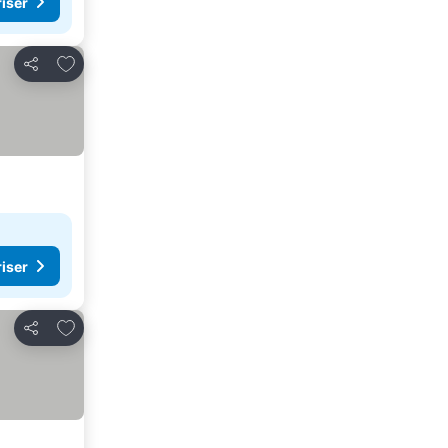
riser
Lägg till i Mina Favoriter
Dela
riser
Lägg till i Mina Favoriter
Dela