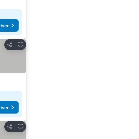
riser
Lägg till i Mina Favoriter
Dela
riser
Lägg till i Mina Favoriter
Dela