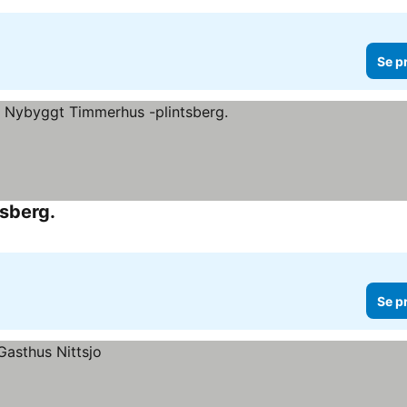
Se p
sberg.
Se p