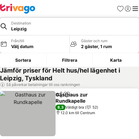
Favoriter
Logga 
Me
Destination
Leipzig
Från/till
Gäster och rum
Välj datum
2 gäster, 1 rum
Sortera
Filtrera
Karta
Jämför priser för Helt hus/hel lägenhet i
Leipzig, Tyskland
Så påverkar betalningar till oss rankningen
Gasthaus zur
Dela
Lägg till i Mina Favoriter
Rundkapelle
8,3
Väldigt bra
52
12.0 km till Centrum