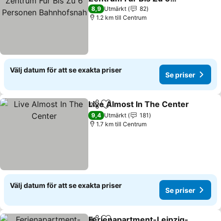
Personen Bahnhofsnah
8,9
Utmärkt
82
1.2 km till Centrum
Välj datum för att se exakta priser
Se priser
Live Almost In The Center
Dela
Lägg till i Mina Favoriter
9,4
Utmärkt
181
1.7 km till Centrum
Välj datum för att se exakta priser
Se priser
Ferienapartment-Leipzig-