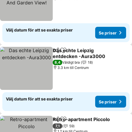
Välj datum för att se exakta priser
Se priser
Das echte Leipzig
Dela
Lägg till i Mina Favoriter
entdecken -Aura3000
8,4
Väldigt bra
18
3.3 km till Centrum
Välj datum för att se exakta priser
Se priser
Retro-apartment Piccolo
Dela
Lägg till i Mina Favoriter
7,1
59
1.2 km till Centrum