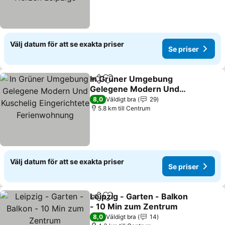
Välj datum för att se exakta priser
Se priser
In Grüner Umgebung
Dela
Lägg till i Mina Favoriter
Gelegene Modern Und
Kuschelig Eingerichtete
8,0
Väldigt bra
29
Ferienwohnung
5.8 km till Centrum
Välj datum för att se exakta priser
Se priser
Leipzig - Garten - Balkon
Dela
Lägg till i Mina Favoriter
- 10 Min zum Zentrum
8,0
Väldigt bra
14