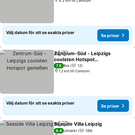
4.3 km till Centrum
Välj datum för att se exakta priser
Se priser
Zentrum-Süd - Leipzigs
Dela
Lägg till i Mina Favoriter
coolsten Hotspot
genießen
7,9
Bra
12
1.2 km till Centrum
Välj datum för att se exakta priser
Se priser
Seaside Villa Leipzig
Dela
Lägg till i Mina Favoriter
9,4
Utmärkt
189