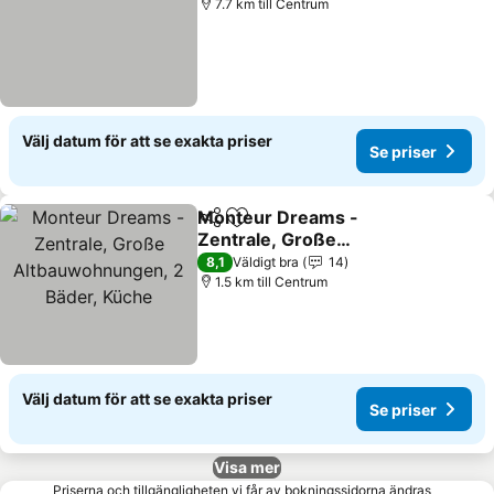
7.7 km till Centrum
Välj datum för att se exakta priser
Se priser
Monteur Dreams -
Dela
Lägg till i Mina Favoriter
Zentrale, Große
Altbauwohnungen, 2
8,1
Väldigt bra
14
Bäder, Küche
1.5 km till Centrum
Välj datum för att se exakta priser
Se priser
Visa mer
Priserna och tillgängligheten vi får av bokningssidorna ändras