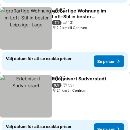
großartige Wohnung im
Dela
Lägg till i Mina Favoriter
Loft-Stil in bester
Leipziger Lage
7,1
13
2.2 km till Centrum
Välj datum för att se exakta priser
Se priser
Erlebnisort Sudvorstadt
Dela
Lägg till i Mina Favoriter
6,9
53
2.1 km till Centrum
Välj datum för att se exakta priser
Se priser