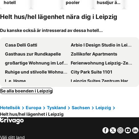
hotell
pooler
husdjur är
tillåtna
Helt hus/hel lägenhet nära dig i Leipzig
Du kanske också är intresserad av dessa hotell...
Casa Delli Gatti
Arbio I Design Studio in Leipzig Bayerischer
Gasthaus zur Rundkapelle
Zollikofer Apartments
großartige Wohnung im Loft-Stil in bester Leipziger Lage
Ferienwohnung Leipzig-Zentrum
Ruhige und stilvolle Wohnung am Clara-Zetkin-Park
City Park Suite 1101
L.e. Home
Leipzig Suites Zentrum Harkortstraße
Arbio I Cozy Apart in Leipzig center
Se alla boenden i Leipzig
Hotellsök
Europa
Tyskland
Sachsen
Leipzig
Helt hus/hel lägenhet i Leipzig
Facebook
Twitter
Insta
Yo
Välj ditt land