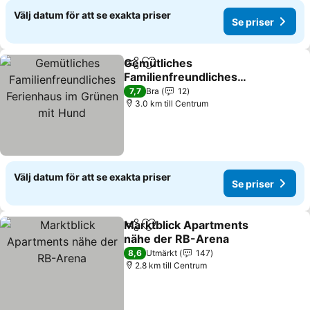
Välj datum för att se exakta priser
Se priser
Gemütliches
Dela
Lägg till i Mina Favoriter
Familienfreundliches
Ferienhaus im Grünen mit
7,7
Bra
12
Hund
3.0 km till Centrum
Välj datum för att se exakta priser
Se priser
Marktblick Apartments
Dela
Lägg till i Mina Favoriter
nähe der RB-Arena
8,6
Utmärkt
147
2.8 km till Centrum