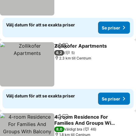
Välj datum för att se exakta priser
Se priser
Zollikofer Apartments
Dela
Lägg till i Mina Favoriter
6,2
5
2.3 km till Centrum
Välj datum för att se exakta priser
Se priser
4-room Residence For
Dela
Lägg till i Mina Favoriter
Families And Groups With
Balcony And Garden
8,0
Väldigt bra
46
View!
1.8 km till Centrum