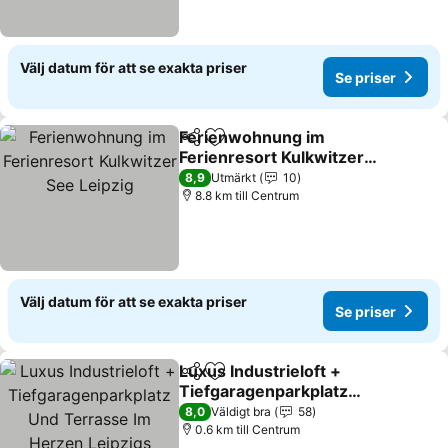
Välj datum för att se exakta priser
Se priser
Ferienwohnung im
Dela
Lägg till i Mina Favoriter
Ferienresort Kulkwitzer
See Leipzig
8,9
Utmärkt
10
8.8 km till Centrum
Välj datum för att se exakta priser
Se priser
Luxus Industrieloft +
Dela
Lägg till i Mina Favoriter
Tiefgaragenparkplatz
Und Terrasse Im Herzen
8,0
Väldigt bra
58
Leipzigs
0.6 km till Centrum