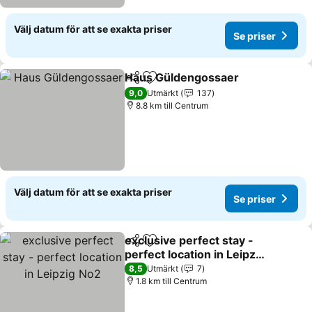
Välj datum för att se exakta priser
Se priser
Haus Güldengossaer
Dela
Lägg till i Mina Favoriter
9,0
Utmärkt
137
8.8 km till Centrum
Välj datum för att se exakta priser
Se priser
exclusive perfect stay -
Dela
Lägg till i Mina Favoriter
perfect location in Leipzig
No2
8,5
Utmärkt
7
1.8 km till Centrum