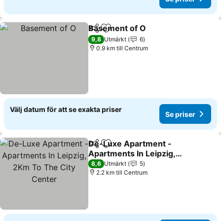
Basement of O
Dela
Lägg till i Mina Favoriter
9,8
Utmärkt
6
0.9 km till Centrum
Välj datum för att se exakta priser
Se priser
De-Luxe Apartment -
Dela
Lägg till i Mina Favoriter
Apartments In Leipzig,
2Km To The City Center
8,6
Utmärkt
5
2.2 km till Centrum