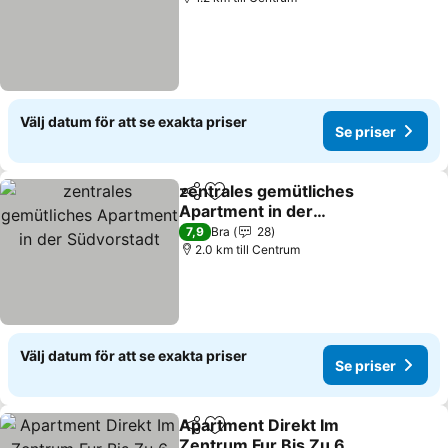
Välj datum för att se exakta priser
Se priser
zentrales gemütliches
Dela
Lägg till i Mina Favoriter
Apartment in der
Südvorstadt
7,9
Bra
28
2.0 km till Centrum
Välj datum för att se exakta priser
Se priser
Apartment Direkt Im
Dela
Lägg till i Mina Favoriter
Zentrum Fur Bis Zu 6