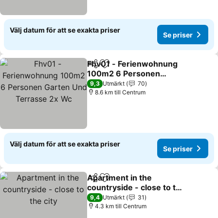
Välj datum för att se exakta priser
Se priser
Fhv01 - Ferienwohnung
Dela
Lägg till i Mina Favoriter
100m2 6 Personen
Garten Und Terrasse 2x
9,3
Utmärkt
70
Wc
8.6 km till Centrum
Välj datum för att se exakta priser
Se priser
Apartment in the
Dela
Lägg till i Mina Favoriter
countryside - close to the
city
9,4
Utmärkt
31
4.3 km till Centrum