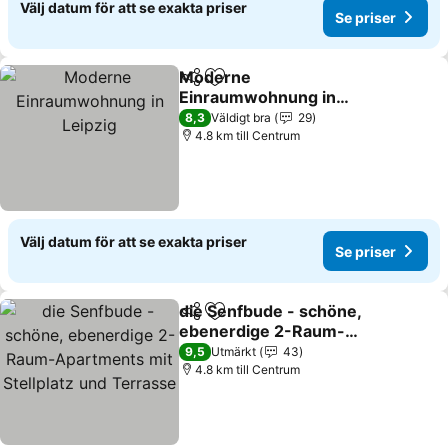
Välj datum för att se exakta priser
Se priser
Moderne
Dela
Lägg till i Mina Favoriter
Einraumwohnung in
Leipzig
8,3
Väldigt bra
29
4.8 km till Centrum
Välj datum för att se exakta priser
Se priser
die Senfbude - schöne,
Dela
Lägg till i Mina Favoriter
ebenerdige 2-Raum-
Apartments mit Stellplatz
9,5
Utmärkt
43
und Terrasse
4.8 km till Centrum