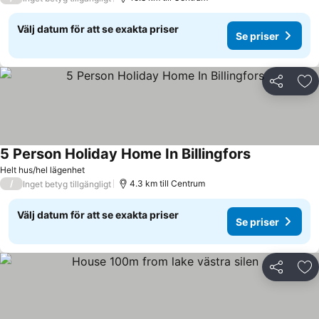
Välj datum för att se exakta priser
Se priser
Dela
Läg
5 Person Holiday Home In Billingfors
Helt hus/hel lägenhet
/
4.3 km till Centrum
Inget betyg tillgängligt
Välj datum för att se exakta priser
Se priser
Dela
Läg