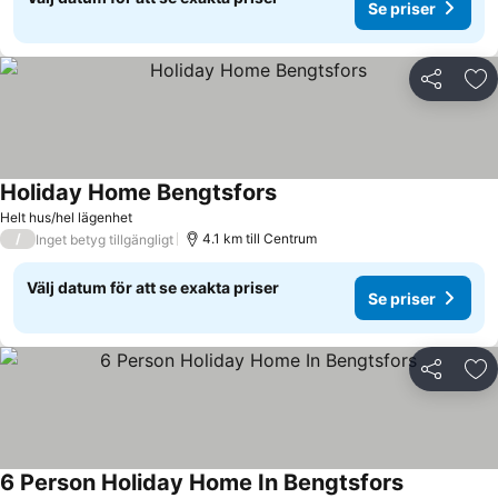
Se priser
Dela
Läg
Holiday Home Bengtsfors
Helt hus/hel lägenhet
/
4.1 km till Centrum
Inget betyg tillgängligt
Välj datum för att se exakta priser
Se priser
Dela
Läg
6 Person Holiday Home In Bengtsfors