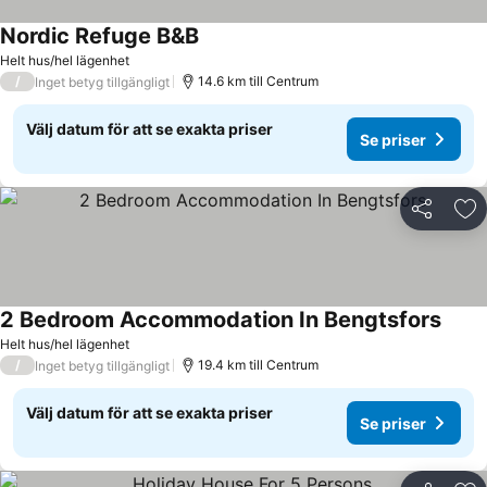
Nordic Refuge B&B
Helt hus/hel lägenhet
/
14.6 km till Centrum
Inget betyg tillgängligt
Välj datum för att se exakta priser
Se priser
Dela
Läg
2 Bedroom Accommodation In Bengtsfors
Helt hus/hel lägenhet
/
19.4 km till Centrum
Inget betyg tillgängligt
Välj datum för att se exakta priser
Se priser