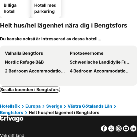
Billiga
Hotell med
hotell
parkering
Helt hus/hel lägenhet nära dig i Bengtsfors
Du kanske också är intresserad av dessa hotell...
Valhalla Bengtfors
Photoeverhome
Nordic Refuge B&B
Schwedische Landidylle Fur Die Ganze Familie
2 Bedroom Accommodation In DalslÅnged
4 Bedroom Accommodation In ÅmÅl
Se alla boenden i Bengtsfors
Hotellsök
Europa
Sverige
Västra Götalands Län
Bengtsfors
Helt hus/hel lägenhet i Bengtsfors
Facebook
Twitter
Insta
Yo
Välj ditt land