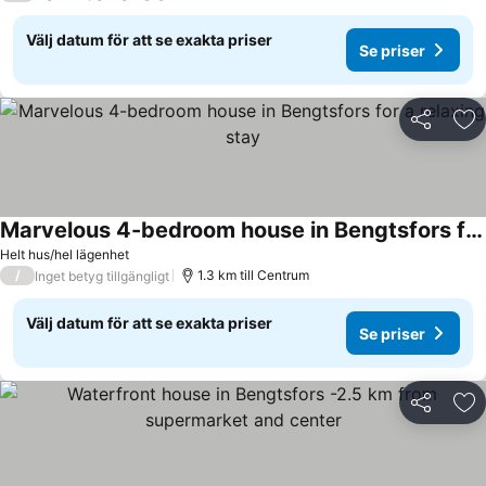
Välj datum för att se exakta priser
Se priser
Dela
Läg
Marvelous 4-bedroom house in Bengtsfors for a relaxing stay
Helt hus/hel lägenhet
/
1.3 km till Centrum
Inget betyg tillgängligt
Välj datum för att se exakta priser
Se priser
Dela
Läg