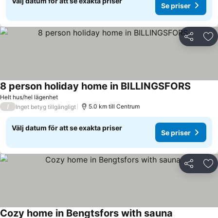
Välj datum för att se exakta priser
Se priser
Dela
Läg
8 person holiday home in BILLINGSFORS
Helt hus/hel lägenhet
/
5.0 km till Centrum
Inget betyg tillgängligt
Välj datum för att se exakta priser
Se priser
Dela
Läg
Cozy home in Bengtsfors with sauna