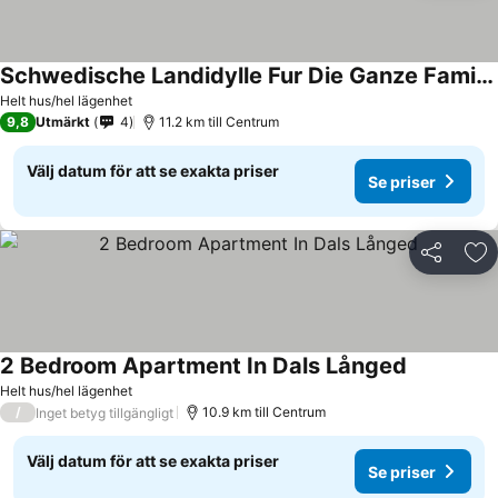
Schwedische Landidylle Fur Die Ganze Familie
Helt hus/hel lägenhet
9,8
Utmärkt
4
11.2 km till Centrum
Välj datum för att se exakta priser
Se priser
Dela
Läg
2 Bedroom Apartment In Dals Långed
Helt hus/hel lägenhet
/
10.9 km till Centrum
Inget betyg tillgängligt
Välj datum för att se exakta priser
Se priser