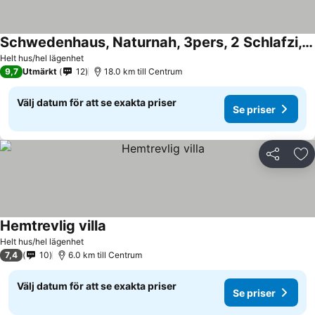
Schwedenhaus, Naturnah, 3pers, 2 Schlafzi, Freewifi, Garten
Helt hus/hel lägenhet
9,7
Utmärkt
12
18.0 km till Centrum
Välj datum för att se exakta priser
Se priser
Dela
Läg
Hemtrevlig villa
Helt hus/hel lägenhet
7,4
10
6.0 km till Centrum
Välj datum för att se exakta priser
Se priser