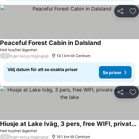
Dela
Läg
Peaceful Forest Cabin in Dalsland
Helt hus/hel lägenhet
/
14.1 km till Centrum
Inget betyg tillgängligt
Välj datum för att se exakta priser
Se priser
Dela
Läg
Hiusje at Lake Iväg, 3 pers, free WIFI, private access to the lake
Helt hus/hel lägenhet
/
16.1 km till Centrum
Inget betyg tillgängligt