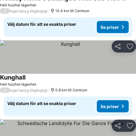
Helt hus/hel lägenhet
/
10.4 km till Centrum
Inget betyg tillgängligt
Välj datum för att se exakta priser
Se priser
Dela
Läg
Kunghall
Helt hus/hel lägenhet
/
0.8 km till Centrum
Inget betyg tillgängligt
Välj datum för att se exakta priser
Se priser
Dela
Läg