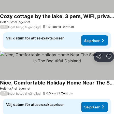
Cozy cottage by the lake, 3 pers, WIFI, private lake access, 1 bedroom
Helt hus/hel lägenhet
/
16.1 km till Centrum
Inget betyg tillgängligt
Välj datum för att se exakta priser
Se priser
Dela
Läg
Nice, Comfortable Holiday Home Near The Salmon Lake In The Beautiful Dalsland
Helt hus/hel lägenhet
/
6.0 km till Centrum
Inget betyg tillgängligt
Välj datum för att se exakta priser
Se priser