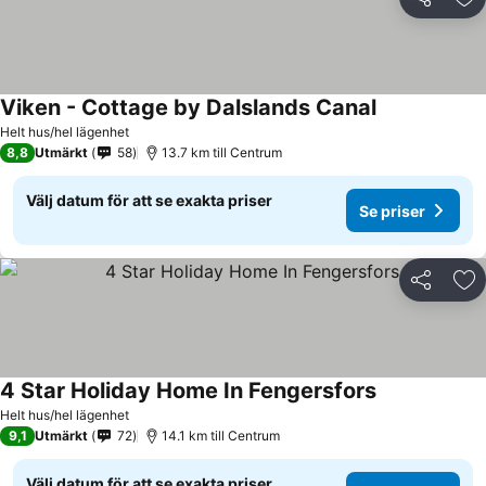
Dela
Läg
Viken - Cottage by Dalslands Canal
Helt hus/hel lägenhet
8,8
Utmärkt
58
13.7 km till Centrum
Välj datum för att se exakta priser
Se priser
Dela
Läg
4 Star Holiday Home In Fengersfors
Helt hus/hel lägenhet
9,1
Utmärkt
72
14.1 km till Centrum
Välj datum för att se exakta priser