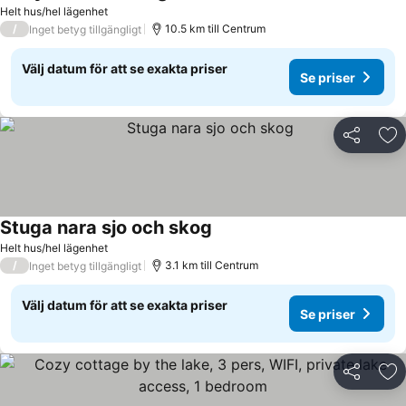
Helt hus/hel lägenhet
/
10.5 km till Centrum
Inget betyg tillgängligt
Välj datum för att se exakta priser
Se priser
Dela
Läg
Stuga nara sjo och skog
Helt hus/hel lägenhet
/
3.1 km till Centrum
Inget betyg tillgängligt
Välj datum för att se exakta priser
Se priser
Dela
Läg