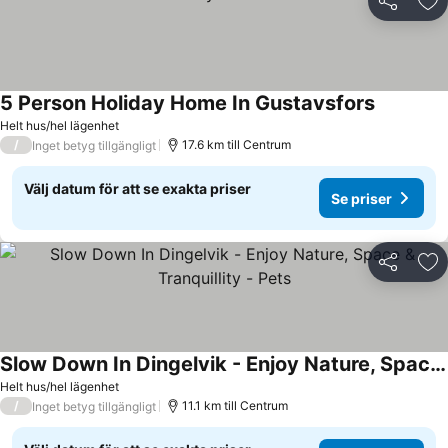
Dela
Läg
5 Person Holiday Home In Gustavsfors
Helt hus/hel lägenhet
/
17.6 km till Centrum
Inget betyg tillgängligt
Välj datum för att se exakta priser
Se priser
Dela
Läg
Slow Down In Dingelvik - Enjoy Nature, Space & Tranquillity - Pets
Helt hus/hel lägenhet
/
11.1 km till Centrum
Inget betyg tillgängligt