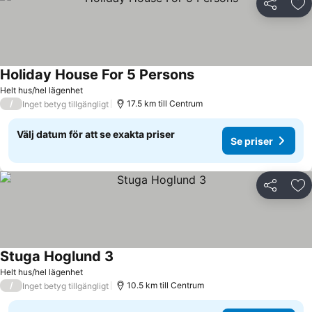
Dela
Läg
Holiday House For 5 Persons
Helt hus/hel lägenhet
/
17.5 km till Centrum
Inget betyg tillgängligt
Välj datum för att se exakta priser
Se priser
Dela
Läg
Stuga Hoglund 3
Helt hus/hel lägenhet
/
10.5 km till Centrum
Inget betyg tillgängligt