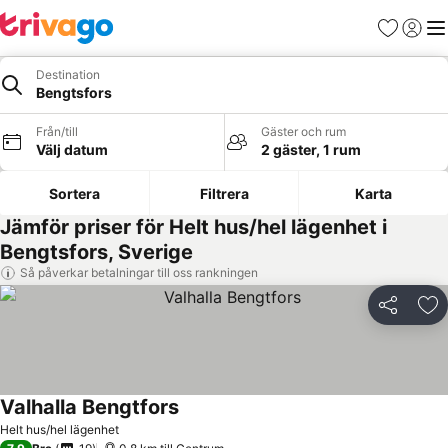
Favoriter
Logga 
Me
Destination
Bengtsfors
Från/till
Gäster och rum
Välj datum
2 gäster, 1 rum
Sortera
Filtrera
Karta
Jämför priser för Helt hus/hel lägenhet i
Bengtsfors, Sverige
Så påverkar betalningar till oss rankningen
Dela
Läg
Valhalla Bengtfors
Helt hus/hel lägenhet