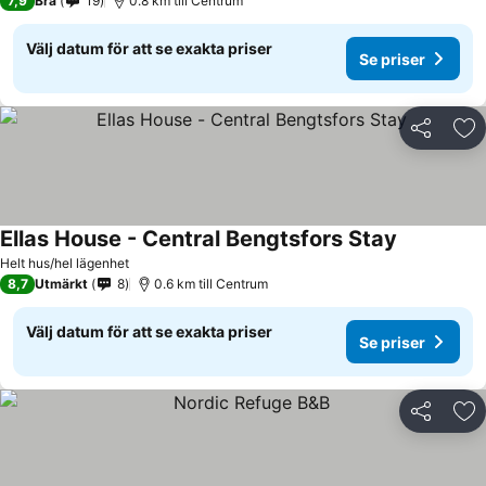
7,9
Bra
19
0.8 km till Centrum
Välj datum för att se exakta priser
Se priser
Dela
Läg
Ellas House - Central Bengtsfors Stay
Helt hus/hel lägenhet
8,7
Utmärkt
8
0.6 km till Centrum
Välj datum för att se exakta priser
Se priser
Dela
Läg