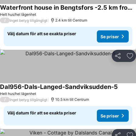
Waterfront house in Bengtsfors -2.5 km from supermarket and center
Helt hus/hel lägenhet
/
2.4 km till Centrum
Inget betyg tillgängligt
Välj datum för att se exakta priser
Se priser
Dela
Läg
Dal956-Dals-Langed-Sandviksudden-5
Helt hus/hel lägenhet
/
10.5 km till Centrum
Inget betyg tillgängligt
Välj datum för att se exakta priser
Se priser