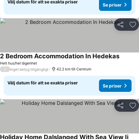
Välj datum för att se exakta priser
Se priser
Dela
Läg
2 Bedroom Accommodation In Hedekas
Helt hus/hel lägenhet
/
42.2 km till Centrum
Inget betyg tillgängligt
Välj datum för att se exakta priser
Se priser
Dela
Läg
Holiday Home Dalslanged With Sea View Ii