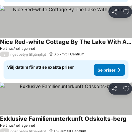
Dela
Läg
Nice Red-white Cottage By The Lake With A Boat
Helt hus/hel lägenhet
/
6.5 km till Centrum
Inget betyg tillgängligt
Välj datum för att se exakta priser
Se priser
Dela
Läg
Exklusive Familienunterkunft Odskolts-berg
Helt hus/hel lägenhet
/
15.8 km till Centrum
Inget betyg tillgängligt