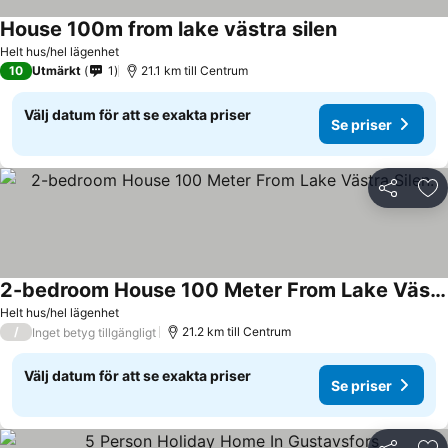
House 100m from lake västra silen
Helt hus/hel lägenhet
10
Utmärkt
1
21.1 km till Centrum
Välj datum för att se exakta priser
Se priser
Dela
Läg
2-bedroom House 100 Meter From Lake Västra Silen.
Helt hus/hel lägenhet
/
21.2 km till Centrum
Inget betyg tillgängligt
Välj datum för att se exakta priser
Se priser