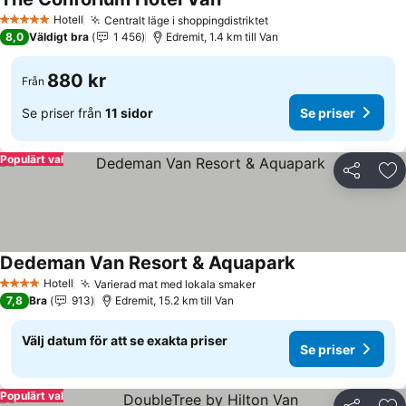
Hotell
Centralt läge i shoppingdistriktet
5 Stjärnor
8,0
Väldigt bra
1 456
Edremit, 1.4 km till Van
880 kr
Från
Se priser från
11 sidor
Se priser
Populärt val
Dela
Läg
Dedeman Van Resort & Aquapark
Hotell
Varierad mat med lokala smaker
4 Stjärnor
7,8
Bra
913
Edremit, 15.2 km till Van
Välj datum för att se exakta priser
Se priser
Populärt val