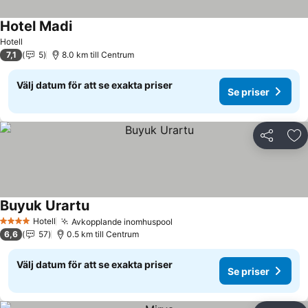
Hotel Madi
Hotell
7,1
5
8.0 km till Centrum
Välj datum för att se exakta priser
Se priser
Dela
Läg
Buyuk Urartu
Hotell
Avkopplande inomhuspool
4 Stjärnor
6,6
57
0.5 km till Centrum
Välj datum för att se exakta priser
Se priser