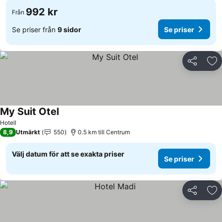
992 kr
Från
Se priser från
9 sidor
Se priser
Dela
Läg
My Suit Otel
Hotell
8,9
Utmärkt
550
0.5 km till Centrum
Välj datum för att se exakta priser
Se priser
Dela
Läg