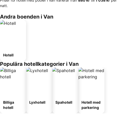
Priser för hotell med pooler i Van varierar från
‎880 kr
till
‎1 038 kr
per
natt.
Andra boenden i Van
Hotell
Populära hotellkategorier i Van
Billiga
Lyxhotell
Spahotell
Hotell med
hotell
parkering