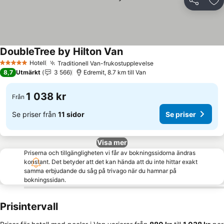
Dela
Läg
DoubleTree by Hilton Van
Hotell
Traditionell Van-frukostupplevelse
5 Stjärnor
8,7
Utmärkt
3 566
Edremit, 8.7 km till Van
1 038 kr
Från
Se priser från
11 sidor
Se priser
Visa mer
Priserna och tillgängligheten vi får av bokningssidorna ändras
konstant. Det betyder att det kan hända att du inte hittar exakt
samma erbjudande du såg på trivago när du hamnar på
bokningssidan.
Prisintervall