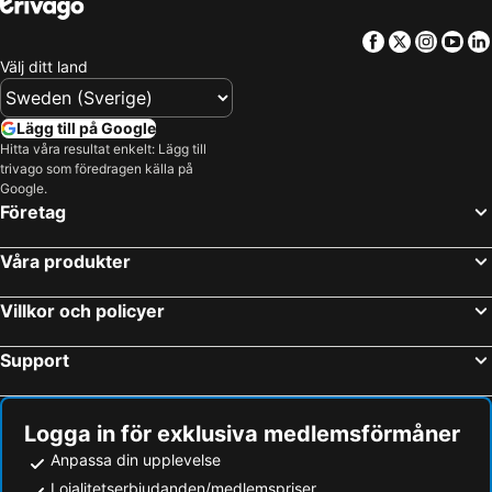
Facebook
Twitter
Insta
Yo
Välj ditt land
Lägg till på Google
Hitta våra resultat enkelt: Lägg till
trivago som föredragen källa på
Google.
Företag
Våra produkter
Villkor och policyer
Support
Logga in för exklusiva medlemsförmåner
Anpassa din upplevelse
Lojalitetserbjudanden/medlemspriser