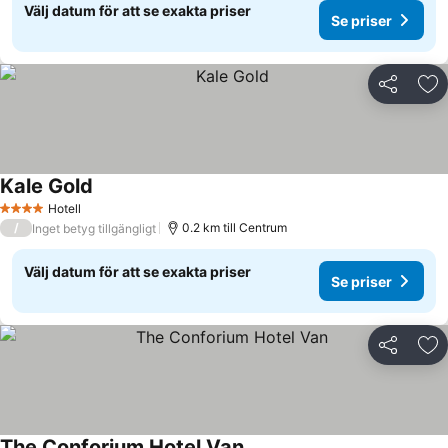
Välj datum för att se exakta priser
Se priser
Dela
Läg
Kale Gold
Hotell
4 Stjärnor
/
0.2 km till Centrum
Inget betyg tillgängligt
Välj datum för att se exakta priser
Se priser
Dela
Läg
The Conforium Hotel Van