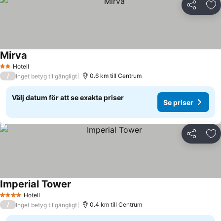
Dela
Läg
Mirva
Hotell
2 Stjärnor
/
0.6 km till Centrum
Inget betyg tillgängligt
Välj datum för att se exakta priser
Se priser
Dela
Läg
Imperial Tower
Hotell
4 Stjärnor
/
0.4 km till Centrum
Inget betyg tillgängligt