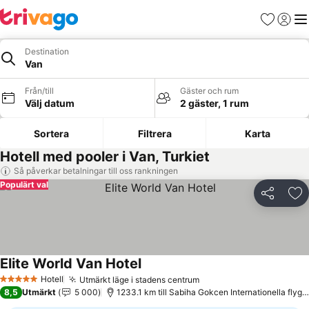
Favoriter
Logga 
Me
Destination
Van
Från/till
Gäster och rum
Välj datum
2 gäster, 1 rum
Sortera
Filtrera
Karta
Hotell med pooler i Van, Turkiet
Så påverkar betalningar till oss rankningen
Populärt val
Dela
Läg
Elite World Van Hotel
Hotell
Utmärkt läge i stadens centrum
5 Stjärnor
8,5
Utmärkt
5 000
1233.1 km till Sabiha Gokcen Internationella flygplats