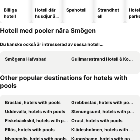
Billiga
Hotell där
Spahotell
Strandhot
Hote
hotell
husdjur är
ell
park
tillåtna
Hotell med pooler nära Smögen
Du kanske också är intresserad av dessa hotell...
Smögens Hafvsbad
Gullmarsstrand Hotell & Konferens
Other popular destinations for hotels with
pools
Brastad, hotels with pools
Grebbestad, hotels with pools
Uddevalla, hotels with pools
Stenungsund, hotels with pools
Fiskebäckskil, hotels with pools
Orust, hotels with pools
Ellös, hotels with pools
Klädesholmen, hotels with pools
Myggenäs, hotels with pools
Kungshamn, hotels with pools