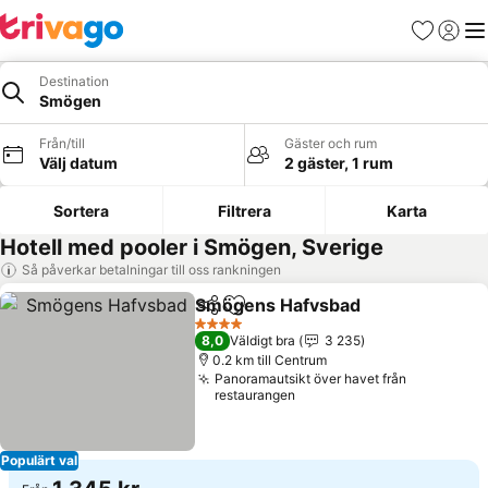
Favoriter
Logga 
Me
Destination
Smögen
Från/till
Gäster och rum
Välj datum
2 gäster, 1 rum
Sortera
Filtrera
Karta
Hotell med pooler i Smögen, Sverige
Så påverkar betalningar till oss rankningen
Smögens Hafvsbad
Dela
Lägg till i Mina Favoriter
Se pris
4 Stjärnor
8,0
Väldigt bra
3 235
0.2 km till Centrum
Panoramautsikt över havet från
restaurangen
Populärt val