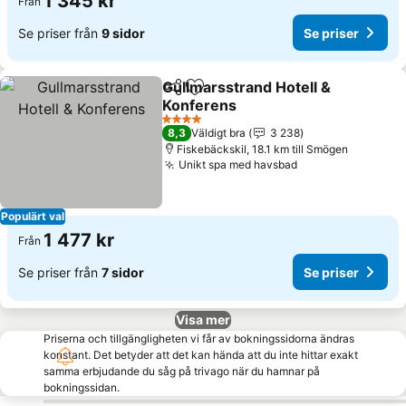
1 345 kr
Från
Se priser från
9 sidor
Se priser
Gullmarsstrand Hotell &
Dela
Lägg till i Mina Favoriter
Konferens
Se priser
4 Stjärnor
8,3
Väldigt bra
3 238
Fiskebäckskil, 18.1 km till Smögen
Unikt spa med havsbad
Se priser
Populärt val
1 477 kr
Från
Se priser från
7 sidor
Se priser
Visa mer
Priserna och tillgängligheten vi får av bokningssidorna ändras
konstant. Det betyder att det kan hända att du inte hittar exakt
samma erbjudande du såg på trivago när du hamnar på
bokningssidan.