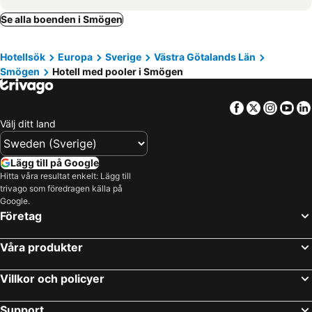
Tanum, hotels with pools
Lysekil, hotels with pools
Se alla boenden i Smögen
Tjörn, hotels with pools
Bovallstrand, hotels with pools
Hotellsök
Europa
Sverige
Västra Götalands Län
Skärhamn, hotels with pools
Smögen
Hotell med pooler i Smögen
Facebook
Twitter
Insta
Yo
Välj ditt land
Lägg till på Google
Hitta våra resultat enkelt: Lägg till
trivago som föredragen källa på
Google.
Företag
Våra produkter
Villkor och policyer
Support