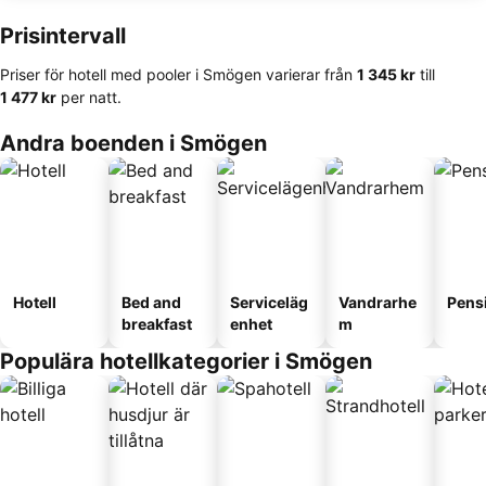
Prisintervall
Priser för hotell med pooler i Smögen varierar från
‎1 345 kr
till
‎1 477 kr
per natt.
Andra boenden i Smögen
Hotell
Bed and
Serviceläg
Vandrarhe
Pens
breakfast
enhet
m
Populära hotellkategorier i Smögen