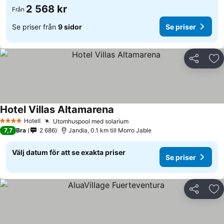
2 568 kr
Från
Se priser från
9 sidor
Se priser
Dela
Läg
Hotel Villas Altamarena
Hotell
Utomhuspool med solarium
4 Stjärnor
7,7
Bra
2 686
Jandia, 0.1 km till Morro Jable
Välj datum för att se exakta priser
Se priser
Dela
Läg