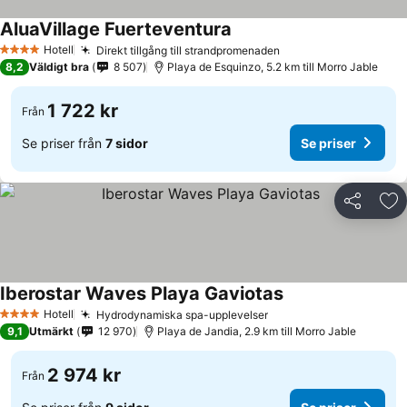
AluaVillage Fuerteventura
Hotell
Direkt tillgång till strandpromenaden
4 Stjärnor
8,2
Väldigt bra
8 507
Playa de Esquinzo, 5.2 km till Morro Jable
1 722 kr
Från
Se priser från
7 sidor
Se priser
Dela
Läg
Iberostar Waves Playa Gaviotas
Hotell
Hydrodynamiska spa-upplevelser
4 Stjärnor
9,1
Utmärkt
12 970
Playa de Jandia, 2.9 km till Morro Jable
2 974 kr
Från