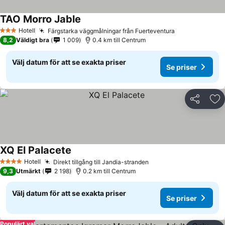
TAO Morro Jable
Hotell
Färgstarka väggmålningar från Fuerteventura
3 Stjärnor
8,2
Väldigt bra
1 009
0.4 km till Centrum
Välj datum för att se exakta priser
Se priser
Dela
Läg
XQ El Palacete
Hotell
Direkt tillgång till Jandia-stranden
4 Stjärnor
9,3
Utmärkt
2 198
0.2 km till Centrum
Välj datum för att se exakta priser
Se priser
Populärt val