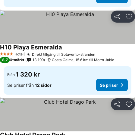
Dela
Läg
H10 Playa Esmeralda
Hotell
Direkt tillgång till Sotavento-stranden
4 Stjärnor
8,7
Utmärkt
13 199
Costa Calma, 15.6 km till Morro Jable
1 320 kr
Från
Se priser från
12 sidor
Se priser
Dela
Läg