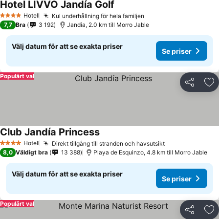
Hotel LIVVO Jandía Golf
Hotell
Kul underhållning för hela familjen
4 Stjärnor
7,7
Bra
3 192
Jandia, 2.0 km till Morro Jable
Välj datum för att se exakta priser
Se priser
Populärt val
Dela
Läg
Club Jandía Princess
Hotell
Direkt tillgång till stranden och havsutsikt
4 Stjärnor
8,0
Väldigt bra
13 388
Playa de Esquinzo, 4.8 km till Morro Jable
Välj datum för att se exakta priser
Se priser
Populärt val
Dela
Läg