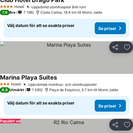
Club Hotel Drago Park
Hotell
Uppvärmd utomhuspool året runt
4 Stjärnor
7,9
Bra
7 168
Costa Calma, 18.4 km till Morro Jable
Välj datum för att se exakta priser
Se priser
Dela
Läg
Marina Playa Suites
Hotell
Uppvärmda inomhus- och utomhuspooler
3 Stjärnor
8,8
Utmärkt
1 085
Playa de Esquinzo, 5.7 km till Morro Jable
Välj datum för att se exakta priser
Se priser
Populärt val
Dela
Läg