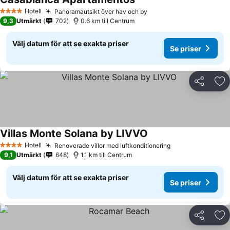
Hotell
Panoramautsikt över hav och by
4 Stjärnor
9,3
Utmärkt
702
0.6 km till Centrum
Välj datum för att se exakta priser
Se priser
Dela
Läg
Villas Monte Solana by LIVVO
Hotell
Renoverade villor med luftkonditionering
4 Stjärnor
9,1
Utmärkt
648
1.1 km till Centrum
Välj datum för att se exakta priser
Se priser
Dela
Läg