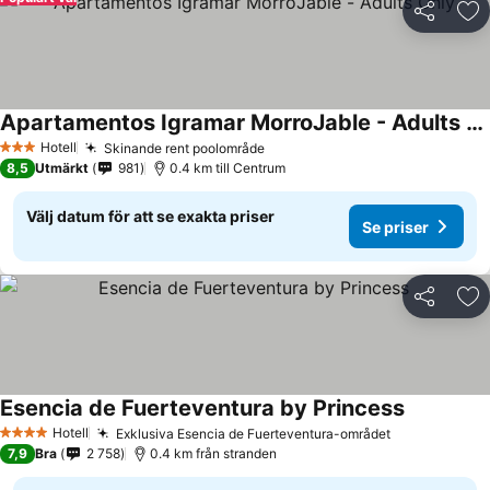
Dela
Läg
Apartamentos Igramar MorroJable - Adults Only
Hotell
Skinande rent poolområde
3 Stjärnor
8,5
Utmärkt
981
0.4 km till Centrum
Välj datum för att se exakta priser
Se priser
Dela
Läg
Esencia de Fuerteventura by Princess
Hotell
Exklusiva Esencia de Fuerteventura-området
4 Stjärnor
7,9
Bra
2 758
0.4 km från stranden