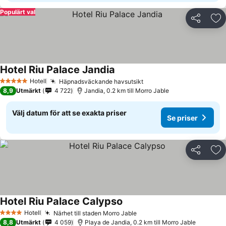
Populärt val
Dela
Läg
Hotel Riu Palace Jandia
Hotell
Häpnadsväckande havsutsikt
5 Stjärnor
8,9
Utmärkt
4 722
Jandia, 0.2 km till Morro Jable
Välj datum för att se exakta priser
Se priser
Dela
Läg
Hotel Riu Palace Calypso
Hotell
Närhet till staden Morro Jable
4 Stjärnor
8,8
Utmärkt
4 059
Playa de Jandia, 0.2 km till Morro Jable