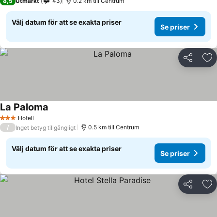
8,5
Utmärkt
43
0.2 km till Centrum
Välj datum för att se exakta priser
Se priser
Dela
Läg
La Paloma
Hotell
3 Stjärnor
/
0.5 km till Centrum
Inget betyg tillgängligt
Välj datum för att se exakta priser
Se priser
Dela
Läg