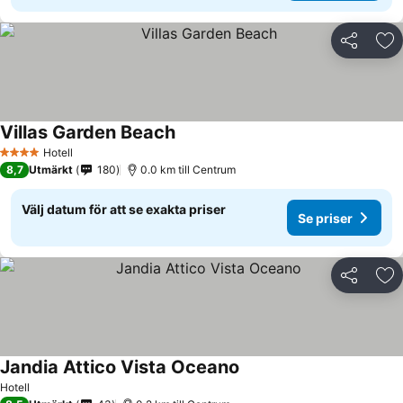
Dela
Läg
Villas Garden Beach
Hotell
4 Stjärnor
8,7
Utmärkt
180
0.0 km till Centrum
Välj datum för att se exakta priser
Se priser
Dela
Läg
Jandia Attico Vista Oceano
Hotell