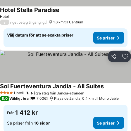
Hotel Stella Paradise
Hotell
/
1.6 km till Centrum
Inget betyg tillgängligt
Välj datum för att se exakta priser
Se priser
Dela
Läg
Sol Fuerteventura Jandia - All Suites
Hotell
Några steg från Jandia-stranden
4 Stjärnor
8,0
Väldigt bra
7 036
Playa de Jandia, 0.4 km till Morro Jable
1 412 kr
Från
Se priser från
16 sidor
Se priser