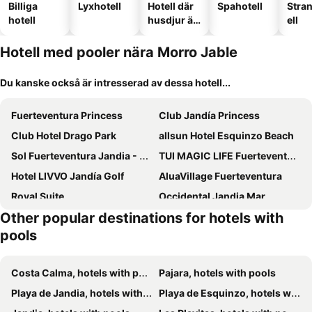
Billiga
Lyxhotell
Hotell där
Spahotell
Stra
hotell
husdjur är
ell
tillåtna
Hotell med pooler nära Morro Jable
Du kanske också är intresserad av dessa hotell...
Fuerteventura Princess
Club Jandía Princess
Club Hotel Drago Park
allsun Hotel Esquinzo Beach
Sol Fuerteventura Jandia - All Suites
TUI MAGIC LIFE Fuerteventura
Hotel LIVVO Jandía Golf
AluaVillage Fuerteventura
Royal Suite
Occidental Jandia Mar
Other popular destinations for hotels with
Occidental Jandía Playa
H10 Tindaya
pools
IFA Villas Altamarena
Hotel Taimar
R2 Rio Calma
SBH Costa Calma Beach Resort
Costa Calma, hotels with pools
Pajara, hotels with pools
Kn Hotel Matas Blancas - Solo Adultos
Monte Marina Naturist Resort
Playa de Jandia, hotels with pools
Playa de Esquinzo, hotels with pools
H10 Playa Esmeralda
FERGUS Cactus Garden