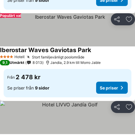
Se priser från
9 sidor
Se priser
Populärt val
Dela
Läg
Iberostar Waves Gaviotas Park
Hotell
Stort familjevänligt poolområde
4 Stjärnor
9,1
Utmärkt
8 013
Jandia, 2.9 km till Morro Jable
2 478 kr
Från
Se priser från
9 sidor
Se priser
Dela
Läg