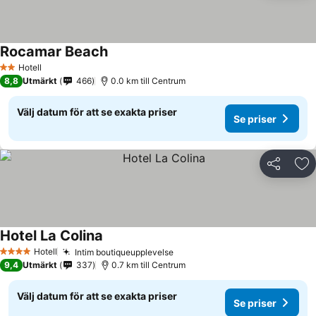
Rocamar Beach
Hotell
2 Stjärnor
8,8
Utmärkt
466
0.0 km till Centrum
Välj datum för att se exakta priser
Se priser
Dela
Läg
Hotel La Colina
Hotell
Intim boutiqueupplevelse
4 Stjärnor
9,4
Utmärkt
337
0.7 km till Centrum
Välj datum för att se exakta priser
Se priser