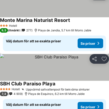
Monte Marina Naturist Resort
Hotell
3 Stjärnor
9,5
Utmärkt
277
Playa de Jandia, 5.7 km till Morro Jable
Välj datum för att se exakta priser
Se priser
Dela
Läg
SBH Club Paraiso Playa
Hotell
Uppvärmd saltvattenpool för bekväma simturer
4 Stjärnor
7,3
4 909
Playa de Esquinzo, 6.2 km till Morro Jable
Välj datum för att se exakta priser
Se priser