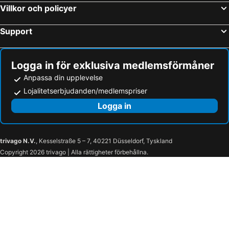
Villkor och policyer
La Mirada
Jandía Golf - All Inclusive
Hotel Allsun Barlovento
Support
Logga in för exklusiva medlemsförmåner
Anpassa din upplevelse
Lojalitetserbjudanden/medlemspriser
Logga in
trivago N.V.
, Kesselstraße 5 – 7, 40221 Düsseldorf, Tyskland
Copyright 2026 trivago | Alla rättigheter förbehållna.