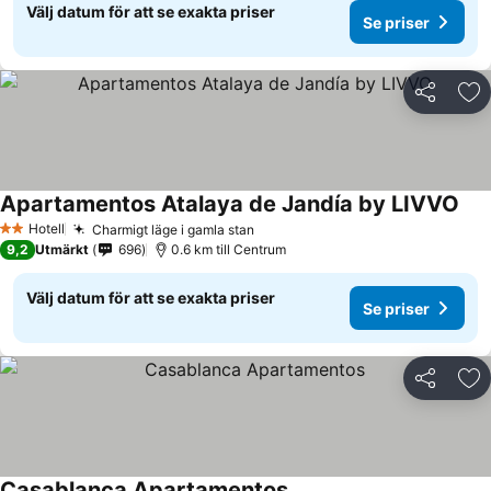
Välj datum för att se exakta priser
Se priser
Dela
Läg
Apartamentos Atalaya de Jandía by LIVVO
Hotell
Charmigt läge i gamla stan
2 Stjärnor
9,2
Utmärkt
696
0.6 km till Centrum
Välj datum för att se exakta priser
Se priser
Dela
Läg
Casablanca Apartamentos