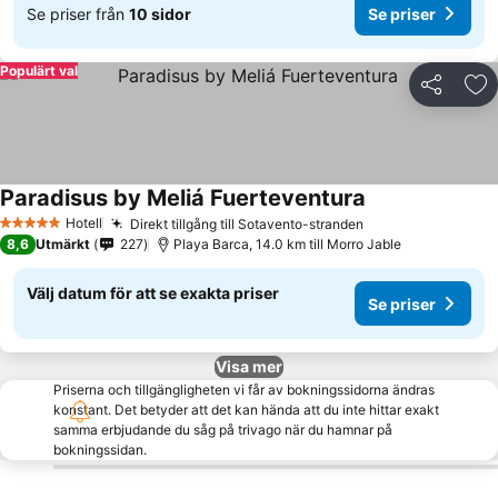
Se priser från
10 sidor
Se priser
Populärt val
Dela
Läg
Paradisus by Meliá Fuerteventura
Hotell
Direkt tillgång till Sotavento-stranden
5 Stjärnor
8,6
Utmärkt
227
Playa Barca, 14.0 km till Morro Jable
Välj datum för att se exakta priser
Se priser
Visa mer
Priserna och tillgängligheten vi får av bokningssidorna ändras
konstant. Det betyder att det kan hända att du inte hittar exakt
samma erbjudande du såg på trivago när du hamnar på
bokningssidan.