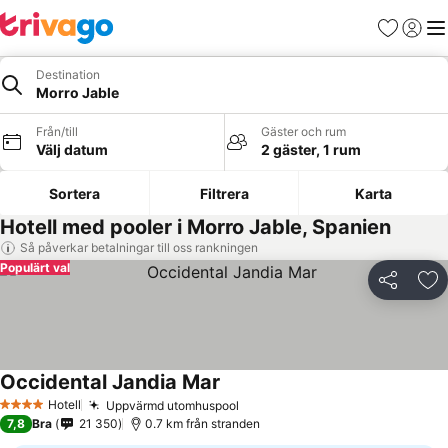
Favoriter
Logga 
Me
Destination
Morro Jable
Från/till
Gäster och rum
Välj datum
2 gäster, 1 rum
Sortera
Filtrera
Karta
Hotell med pooler i Morro Jable, Spanien
Så påverkar betalningar till oss rankningen
Populärt val
Dela
Läg
Occidental Jandia Mar
Hotell
Uppvärmd utomhuspool
4 Stjärnor
7,8
Bra
21 350
0.7 km från stranden