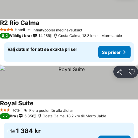
R2 Rio Calma
Hotell
Infinitypooler med havsutsikt
4 Stjärnor
8,2
Väldigt bra
14 185
Costa Calma, 18.8 km till Morro Jable
Välj datum för att se exakta priser
Se priser
Dela
Läg
Royal Suite
Hotell
Flera pooler för alla åldrar
3 Stjärnor
7,7
Bra
5 356
Costa Calma, 18.2 km till Morro Jable
1 384 kr
Från