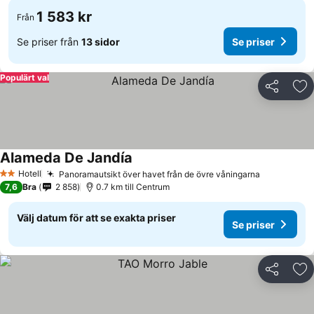
1 583 kr
Från
Se priser från
13 sidor
Se priser
Populärt val
Dela
Läg
Alameda De Jandía
Hotell
Panoramautsikt över havet från de övre våningarna
2 Stjärnor
7,6
Bra
2 858
0.7 km till Centrum
Välj datum för att se exakta priser
Se priser
Dela
Läg