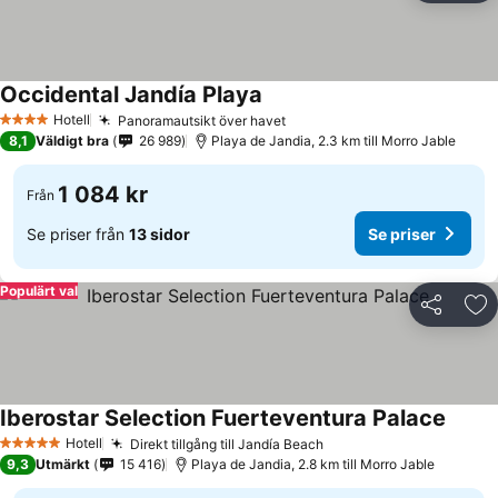
Occidental Jandía Playa
Hotell
Panoramautsikt över havet
4 Stjärnor
8,1
Väldigt bra
26 989
Playa de Jandia, 2.3 km till Morro Jable
1 084 kr
Från
Se priser från
13 sidor
Se priser
Populärt val
Dela
Läg
Iberostar Selection Fuerteventura Palace
Hotell
Direkt tillgång till Jandía Beach
5 Stjärnor
9,3
Utmärkt
15 416
Playa de Jandia, 2.8 km till Morro Jable