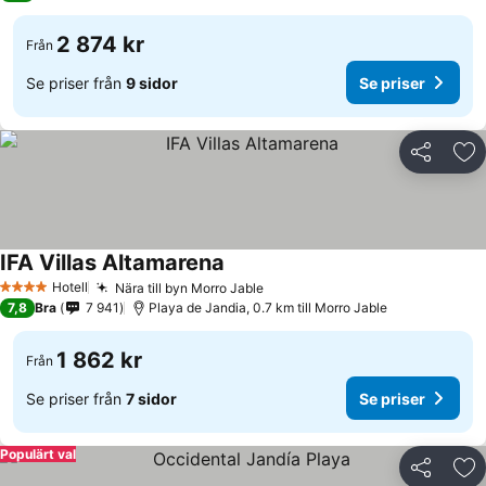
2 874 kr
Från
Se priser från
9 sidor
Se priser
Dela
Läg
IFA Villas Altamarena
Hotell
Nära till byn Morro Jable
4 Stjärnor
7,8
Bra
7 941
Playa de Jandia, 0.7 km till Morro Jable
1 862 kr
Från
Se priser från
7 sidor
Se priser
Populärt val
Dela
Läg