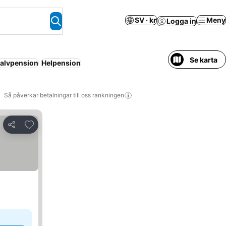
SV · kr
Meny
Logga in
Se karta
alvpension
Helpension
Så påverkar betalningar till oss rankningen
Lägg till i Mina Favoriter
Dela