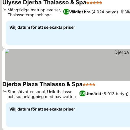
Ulysse Djerba Thalasso & Spa
5 Stjärnor
Mångsidiga matupplevelser,
Väldigt bra
(4 024 betyg)
8,3
Mid
Thalassoterapi och spa
Välj datum för att se exakta priser
Djerba Plaza Thalasso & Spa
4 Stjärnor
Stor sötvattenspool, Unik thalasso-
Utmärkt
(8 013 betyg)
8,6
och spaanläggning med havsvatten
Välj datum för att se exakta priser