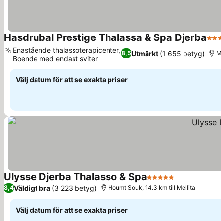
Hasdrubal Prestige Thalassa & Spa Djerba
5 St
Enastående thalassoterapicenter,
Utmärkt
(1 655 betyg)
8,5
M
Boende med endast sviter
Välj datum för att se exakta priser
Ulysse Djerba Thalasso & Spa
5 Stjärnor
Väldigt bra
(3 223 betyg)
8,4
Houmt Souk, 14.3 km till Mellita
Välj datum för att se exakta priser