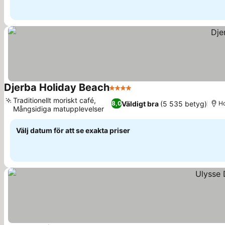
Djerba Holiday Beach
4 Stjärnor
Traditionellt moriskt café,
Väldigt bra
(5 535 betyg)
8,0
Ho
Mångsidiga matupplevelser
Välj datum för att se exakta priser