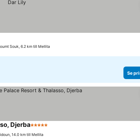
oumt Souk, 6.2 km till Mellita
Se pri
so, Djerba
5 Stjärnor
doun, 14.0 km till Mellita