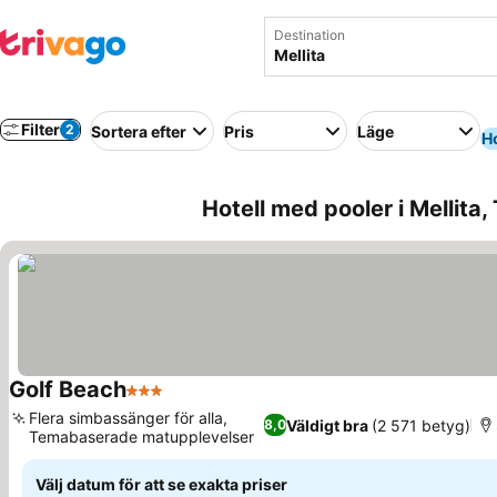
Destination
Filter
2
Sortera efter
Pris
Läge
Ho
Hotell med pooler i Mellita,
Golf Beach
3 Stjärnor
Flera simbassänger för alla,
Väldigt bra
(2 571 betyg)
8,0
Temabaserade matupplevelser
Välj datum för att se exakta priser