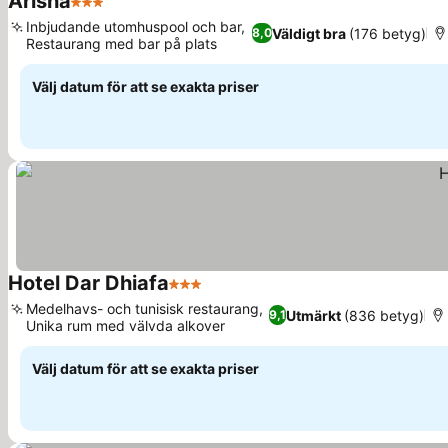
Arisha
3 Stjärnor
Inbjudande utomhuspool och bar,
Väldigt bra
(176 betyg)
8,0
Restaurang med bar på plats
Välj datum för att se exakta priser
Hotel Dar Dhiafa
3 Stjärnor
Medelhavs- och tunisisk restaurang,
Utmärkt
(836 betyg)
9,1
Unika rum med välvda alkover
Välj datum för att se exakta priser