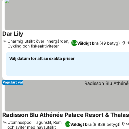
Dar Lily
Charmig utsikt över innergården,
Väldigt bra
(49 betyg)
8,3
H
Cykling och fiskeaktiviteter
Välj datum för att se exakta priser
Populärt val
Radisson Blu Athénée Palace Resort & Thalas
Utomhuspool i lagunstil, Rum
Väldigt bra
(8 839 betyg)
8,1
Mi
och sviter med havsutsikt