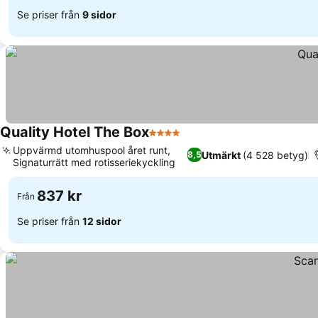
Se priser från
9 sidor
Quality Hotel The Box
4 Stjärnor
Se priser
Uppvärmd utomhuspool året runt,
Utmärkt
(4 528 betyg)
8,5
Signaturrätt med rotisseriekyckling
Se priser
837 kr
Från
Se priser från
12 sidor