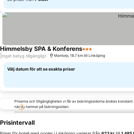
Himmelsby SPA & Konferens
3 Stjärnor
Se priser
Inget betyg tillgängligt
/
Mantorp, 18.7 km till Linköping
Välj datum för att se exakta priser
Priserna och tillgängligheten vi får av bokningssidorna ändras konstant
när du hamnar på bokningssidan.
Prisintervall
Priser för hotell med pooler i Linköping varierar från
‎623 kr
till
‎1 485 