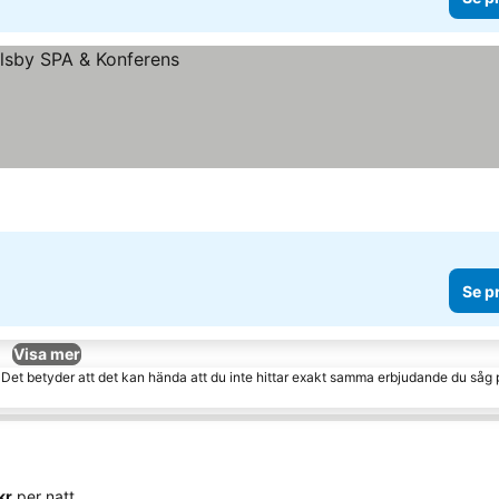
Se p
Visa mer
. Det betyder att det kan hända att du inte hittar exakt samma erbjudande du såg 
kr
per natt.