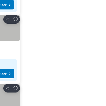
riser
Lägg till i Mina Favoriter
Dela
riser
Lägg till i Mina Favoriter
Dela