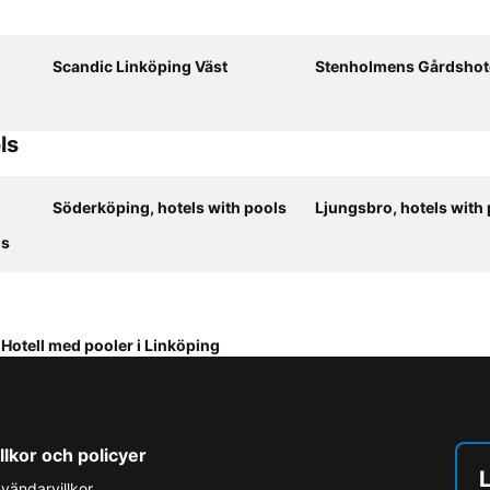
Scandic Linköping Väst
Stenholmens Gårdshote
ls
Söderköping, hotels with pools
Ljungsbro, hotels with
ls
Hotell med pooler i Linköping
llkor och policyer
L
vändarvillkor