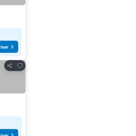
riser
Lägg till i Mina Favoriter
Dela
riser