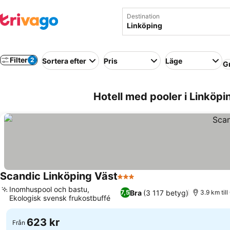
Destination
Filter
2
Sortera efter
Pris
Läge
G
Hotell med pooler i Linköpi
Scandic Linköping Väst
3 Stjärnor
Se priser
Inomhuspool och bastu,
Bra
(3 117 betyg)
7,5
3.9 km til
Ekologisk svensk frukostbuffé
Se priser
623 kr
Från