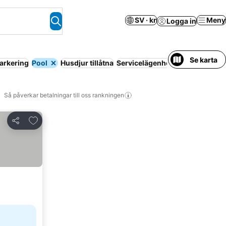
SV · kr
Meny
Logga in
Se karta
arkering
Pool
Husdjur tillåtna
Servicelägenhet
Spa
Luftkondi
Så påverkar betalningar till oss rankningen
Lägg till i Mina Favoriter
Dela