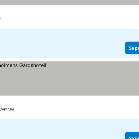
n
Se p
l Centrum
Se p