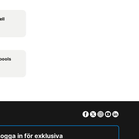
ll
 pools
Facebook
Twitter
Instagram
Youtube
Linkedin
ogga in för exklusiva