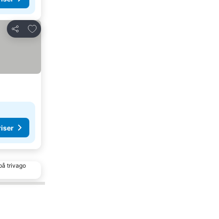
Lägg till i Mina Favoriter
Dela
riser
på trivago