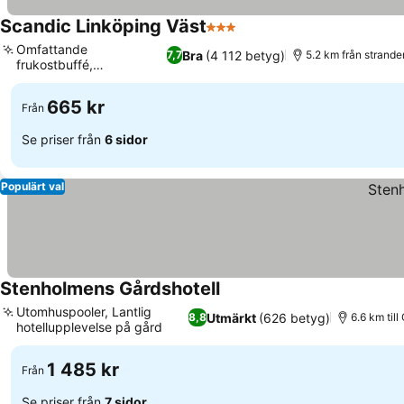
Scandic Linköping Väst
3 Stjärnor
Se priser
Omfattande
Bra
(4 112 betyg)
7,7
5.2 km från strande
frukostbuffé,
Se priser
Inomhuspool
665 kr
Från
Se priser från
6 sidor
Populärt val
Stenholmens Gårdshotell
Se priser
Utomhuspooler, Lantlig
Utmärkt
(626 betyg)
8,8
6.6 km til
hotellupplevelse på gård
Se priser
1 485 kr
Från
Se priser från
7 sidor