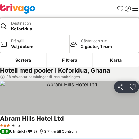
Favoriter
Logga 
Me
Destination
Koforidua
Från/till
Gäster och rum
Välj datum
2 gäster, 1 rum
Sortera
Filtrera
Karta
Hotell med pooler i Koforidua, Ghana
Så påverkar betalningar till oss rankningen
Dela
Läg
Abram Hills Hotel Ltd
Hotell
3 Stjärnor
8,6
Utmärkt
5
3.7 km till Centrum