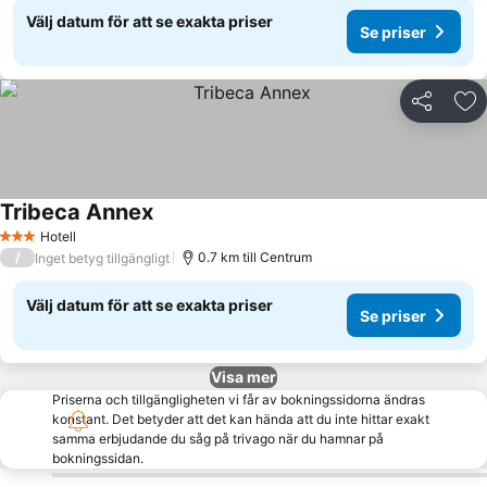
Välj datum för att se exakta priser
Se priser
Dela
Läg
Tribeca Annex
Hotell
3 Stjärnor
/
0.7 km till Centrum
Inget betyg tillgängligt
Välj datum för att se exakta priser
Se priser
Visa mer
Priserna och tillgängligheten vi får av bokningssidorna ändras
konstant. Det betyder att det kan hända att du inte hittar exakt
samma erbjudande du såg på trivago när du hamnar på
bokningssidan.