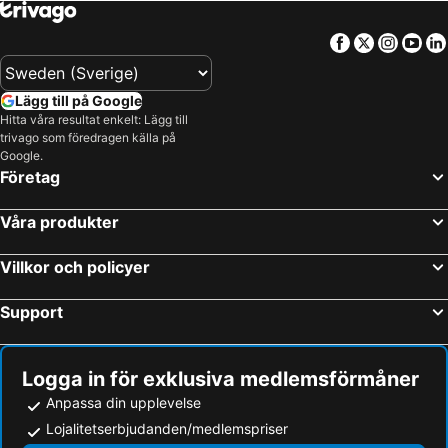
Facebook
Twitter
Insta
Yo
Lägg till på Google
Hitta våra resultat enkelt: Lägg till
trivago som föredragen källa på
Google.
Företag
Våra produkter
Villkor och policyer
Support
Logga in för exklusiva medlemsförmåner
Anpassa din upplevelse
Lojalitetserbjudanden/medlemspriser