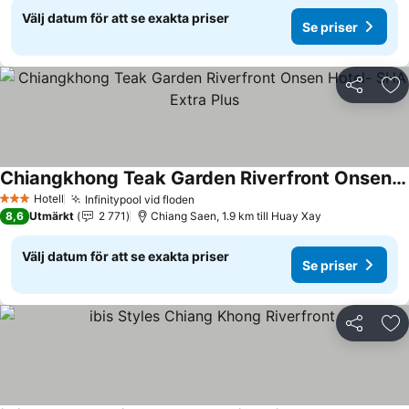
Välj datum för att se exakta priser
Se priser
Dela
Läg
Chiangkhong Teak Garden Riverfront Onsen Hotel- SHA Extra Plus
Hotell
Infinitypool vid floden
3 Stjärnor
8,6
Utmärkt
2 771
Chiang Saen, 1.9 km till Huay Xay
Välj datum för att se exakta priser
Se priser
Dela
Läg