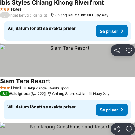
ibis Styles Chiang Khong Riverfront
Hotell
3 Stjärnor
/
Chiang Rai, 5.9 km till Huay Xay
Inget betyg tillgängligt
Välj datum för att se exakta priser
Se priser
Dela
Läg
Siam Tara Resort
Hotell
Inbjudande utomhuspool
3 Stjärnor
8,1
Väldigt bra
222
Chiang Saen, 4.3 km till Huay Xay
Välj datum för att se exakta priser
Se priser
Dela
Läg