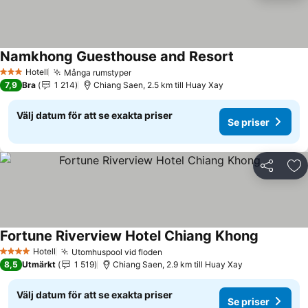
Namkhong Guesthouse and Resort
Hotell
Många rumstyper
3 Stjärnor
7,9
Bra
1 214
Chiang Saen, 2.5 km till Huay Xay
Välj datum för att se exakta priser
Se priser
Dela
Läg
Fortune Riverview Hotel Chiang Khong
Hotell
Utomhuspool vid floden
4 Stjärnor
8,5
Utmärkt
1 519
Chiang Saen, 2.9 km till Huay Xay
Välj datum för att se exakta priser
Se priser