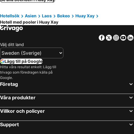
Hotellsök
Asien
Laos
Bokeo
Huay Xay
Hotell med pooler i Huay Xay
Facebook
Twitter
Insta
Yo
Välj ditt land
Lägg till på Google
Hitta våra resultat enkelt: Lägg till
trivago som föredragen källa på
Google.
Företag
Våra produkter
Villkor och policyer
Support