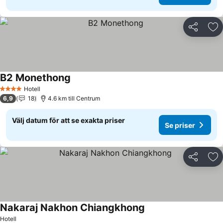
Dela
Läg
B2 Monethong
Hotell
4 Stjärnor
6,9
18
4.6 km till Centrum
Välj datum för att se exakta priser
Se priser
Dela
Läg
Nakaraj Nakhon Chiangkhong
Hotell