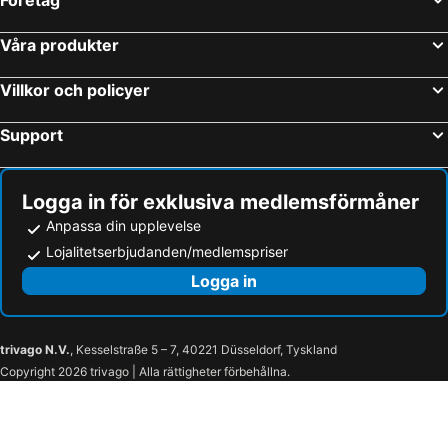
Warendorf, hotels with pools
Georgsmarienhütte, hotels with pools
Kirchlengern, hotels with pools
Versmold, hotels with pools
Våra produkter
Lippstadt, hotels with pools
Melle, hotels with pools
Villkor och policyer
Detmold, hotels with pools
Oerlinghausen, hotels with pools
Rheda-Wiedenbrück, hotels with pools
Support
Logga in för exklusiva medlemsförmåner
Anpassa din upplevelse
Lojalitetserbjudanden/medlemspriser
Logga in
trivago N.V.
, Kesselstraße 5 – 7, 40221 Düsseldorf, Tyskland
Copyright 2026 trivago | Alla rättigheter förbehållna.