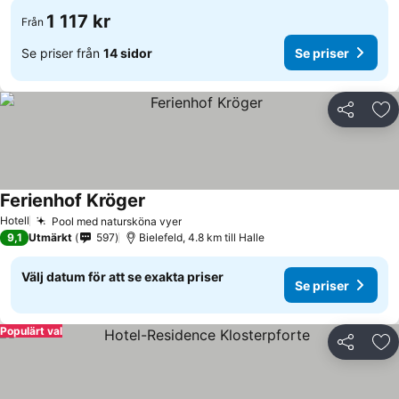
1 117 kr
Från
Se priser från
14 sidor
Se priser
Dela
Läg
Ferienhof Kröger
Hotell
Pool med natursköna vyer
9,1
Utmärkt
597
Bielefeld, 4.8 km till Halle
Välj datum för att se exakta priser
Se priser
Populärt val
Dela
Läg