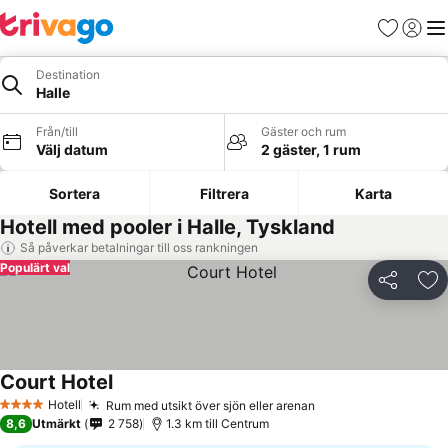
Favoriter
Logga 
Me
Destination
Halle
Från/till
Gäster och rum
Välj datum
2 gäster, 1 rum
Sortera
Filtrera
Karta
Hotell med pooler i Halle, Tyskland
Så påverkar betalningar till oss rankningen
Populärt val
Dela
Läg
Court Hotel
Hotell
Rum med utsikt över sjön eller arenan
4 Stjärnor
8,6
Utmärkt
2 758
1.3 km till Centrum