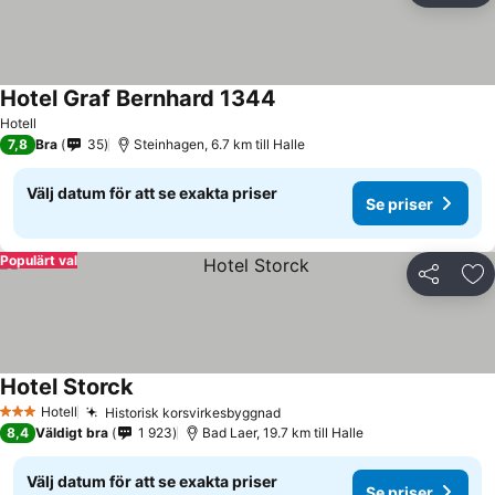
Hotel Graf Bernhard 1344
Hotell
7,8
Bra
35
Steinhagen, 6.7 km till Halle
Välj datum för att se exakta priser
Se priser
Populärt val
Dela
Läg
Hotel Storck
Hotell
Historisk korsvirkesbyggnad
3 Stjärnor
8,4
Väldigt bra
1 923
Bad Laer, 19.7 km till Halle
Välj datum för att se exakta priser
Se priser