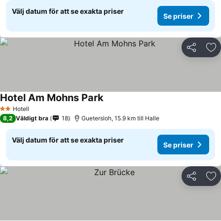
Välj datum för att se exakta priser
Se priser
Dela
Läg
Hotel Am Mohns Park
Hotell
2 Stjärnor
8,2
Väldigt bra
18
Guetersloh, 15.9 km till Halle
Välj datum för att se exakta priser
Se priser
Dela
Läg