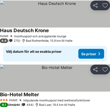
Dela
Läg
Haus Deutsch Krone
Hotell
Inomhuspool och avkopplande lounge
6,9
270
Bad Rothenfelde, 15.9 km till Halle
Välj datum för att se exakta priser
Se priser
Dela
Läg
Bio-Hotel Melter
Hotell
Inbjudande inomhuspool med wellnessfunktioner
3 Stjärnor
9,1
Utmärkt
444
Bad Laer, 19.4 km till Halle