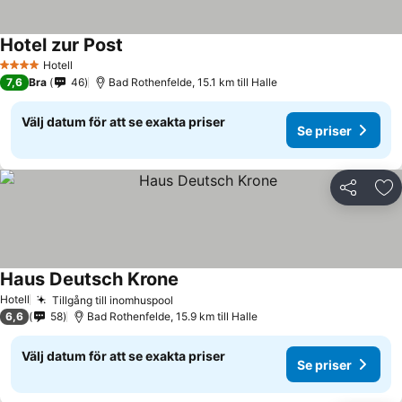
Hotel zur Post
Hotell
4 Stjärnor
7,6
Bra
46
Bad Rothenfelde, 15.1 km till Halle
Välj datum för att se exakta priser
Se priser
Dela
Läg
Haus Deutsch Krone
Hotell
Tillgång till inomhuspool
6,6
58
Bad Rothenfelde, 15.9 km till Halle
Välj datum för att se exakta priser
Se priser