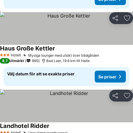
Dela
Läg
Haus Große Kettler
Hotell
Mysiga lounger med utsikt över trädgården
3 Stjärnor
8,7
Utmärkt
895
Bad Laer, 19.6 km till Halle
Välj datum för att se exakta priser
Se priser
Dela
Läg
Landhotel Ridder
Hotell
Uppvärmd inomhuspool