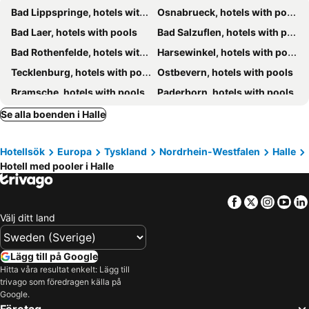
Bad Lippspringe, hotels with pools
Osnabrueck, hotels with pools
Bad Laer, hotels with pools
Bad Salzuflen, hotels with pools
Bad Rothenfelde, hotels with pools
Harsewinkel, hotels with pools
Tecklenburg, hotels with pools
Ostbevern, hotels with pools
Bramsche, hotels with pools
Paderborn, hotels with pools
Minden, hotels with pools
Hagen am Teutoburger Wald, hotels with pools
Se alla boenden i Halle
Bad Iburg, hotels with pools
Hille, hotels with pools
Hotellsök
Europa
Tyskland
Nordrhein-Westfalen
Halle
Horn-Bad Meinberg, hotels with pools
Geseke, hotels with pools
Hotell med pooler i Halle
Hüllhorst, hotels with pools
Delbrück, hotels with pools
Bad Essen, hotels with pools
Bielefeld, hotels with pools
Facebook
Twitter
Insta
Yo
Preußisch Oldendorf, hotels with pools
Kalletal, hotels with pools
Välj ditt land
Hüde, hotels with pools
Vlotho, hotels with pools
Guetersloh, hotels with pools
Telgte, hotels with pools
Lägg till på Google
Hitta våra resultat enkelt: Lägg till
Lübbecke, hotels with pools
Lengerich, hotels with pools
trivago som föredragen källa på
Ahlen, hotels with pools
Hövelhof, hotels with pools
Google.
Företag