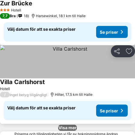
Zur Brücke
Hotell
3 Stjärnor
7,7
Bra
18
Harsewinkel, 18.1 km till Halle
Välj datum för att se exakta priser
Se priser
Dela
Läg
Villa Carlshorst
Hotell
/
Hilter, 17.5 km till Halle
Inget betyg tillgängligt
Välj datum för att se exakta priser
Se priser
Visa mer
Priserna och tillgängligheten vi får av bokningssidorna ändras