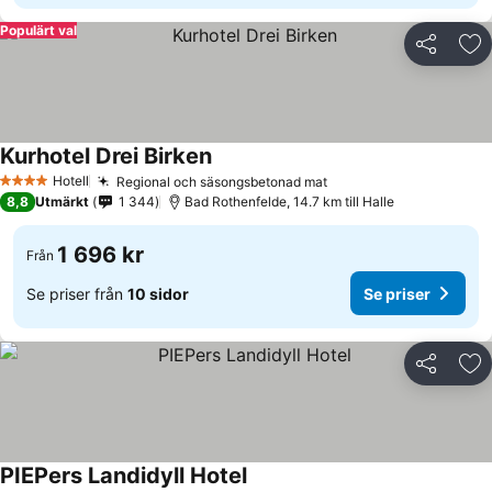
Populärt val
Dela
Läg
Kurhotel Drei Birken
Hotell
Regional och säsongsbetonad mat
4 Stjärnor
8,8
Utmärkt
1 344
Bad Rothenfelde, 14.7 km till Halle
1 696 kr
Från
Se priser från
10 sidor
Se priser
Dela
Läg
PIEPers Landidyll Hotel