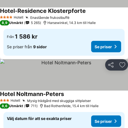
Hotel-Residence Klosterpforte
Hotell
Enastående frukostbuffé
4 Stjärnor
8,9
Utmärkt
5 265
Harsewinkel, 14.3 km till Halle
1 586 kr
Från
Se priser från
9 sidor
Se priser
Dela
Läg
Hotel Noltmann-Peters
Hotell
Mysig trädgård med skuggiga sittplatser
3 Stjärnor
8,6
Utmärkt
711
Bad Rothenfelde, 15.4 km till Halle
Välj datum för att se exakta priser
Se priser