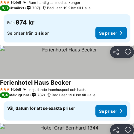
Hotell
Rum i lantlig stil med balkonger
3 Stjärnor
9,0
Utmärkt
707
Bad Laer, 19.2 km till Halle
974 kr
Från
Se priser från
3 sidor
Se priser
Dela
Läg
Ferienhotel Haus Becker
Hotell
Inbjudande inomhuspool och bastu
3 Stjärnor
8,4
Väldigt bra
782
Bad Laer, 19.6 km till Halle
Välj datum för att se exakta priser
Se priser
Dela
Läg