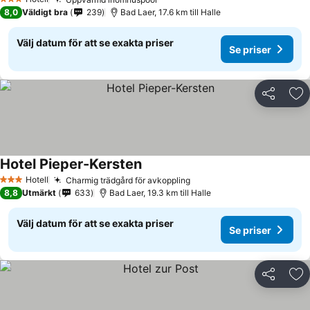
3 Stjärnor
8,0
Väldigt bra
239
Bad Laer, 17.6 km till Halle
Välj datum för att se exakta priser
Se priser
Dela
Läg
Hotel Pieper-Kersten
Hotell
Charmig trädgård för avkoppling
3 Stjärnor
8,8
Utmärkt
633
Bad Laer, 19.3 km till Halle
Välj datum för att se exakta priser
Se priser
Dela
Läg