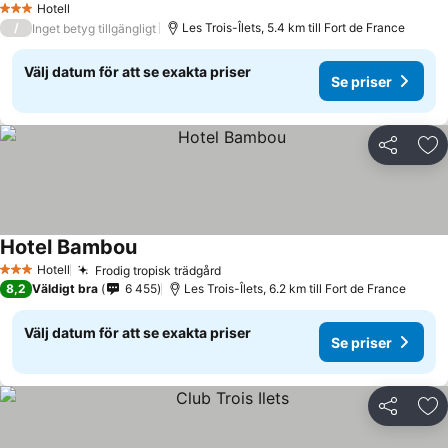
Hotell
3 Stjärnor
/
Les Trois-Îlets, 5.4 km till Fort de France
Inget betyg tillgängligt
Välj datum för att se exakta priser
Se priser
Dela
Läg
Hotel Bambou
Hotell
Frodig tropisk trädgård
3 Stjärnor
8,2
Väldigt bra
6 455
Les Trois-Îlets, 6.2 km till Fort de France
Välj datum för att se exakta priser
Se priser
Dela
Läg