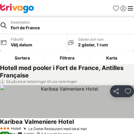
Favoriter
Logga 
Me
Destination
Fort de France
Från/till
Gäster och rum
Välj datum
2 gäster, 1 rum
Sortera
Filtrera
Karta
Hotell med pooler i Fort de France, Antilles
Française
Så påverkar betalningar till oss rankningen
Dela
Läg
Karibea Valmeniere Hotel
Hotell
Le Dome Restaurant med lokal mat
3 Stjärnor