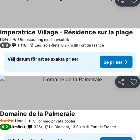
Dela
Läg
Imperatrice Village - Résidence sur la plage
Hotell
Uterestaurang med havsutsikt
6,6
1 118
Les Trois-Îlets, 6.2 km till Fort de France
Välj datum för att se exakta priser
Se priser
Dela
Läg
Domaine de la Palmeraie
Hotell
Villor med privata pooler
4 Stjärnor
9,2
Utmärkt
326
Le Diamant, 13.9 km till Fort de France