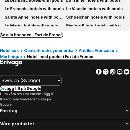
Le Diamant, hotels with pools
La Trinité, hotels with pools
Apolline Martinique
Hotel La Bateliere
Le Francois, hotels with pools
Le Vauclin, hotels with pools
Boutique-Hôtel Culture Créole
Karibea Résidence Camelia
Sainte Anne, hotels with pools
Schoelcher, hotels with pools
L'Oliveraie
Le Marin, hotels with pools
Rivière-Pilote, hotels with pools
Sainte Marie, hotels with pools
Le Lamentin, hotels with pools
Se alla boenden i Fort de France
Le Carbet, hotels with pools
Les Anses-d'Arlet, hotels with pools
Hotellsök
Central- och sydamerika
Antilles Française
Saint-Joseph, hotels with pools
Saint Pierre, hotels with pools
Martinique
Hotell med pooler i Fort de France
Gros Morne, hotels with pools
Ducos, hotels with pools
Rivière-Salée, hotels with pools
Le Précheur, hotels with pools
Facebook
Twitter
Insta
Yo
Le Robert, hotels with pools
Belle Fontaine, hotels with pools
Case Pilote, hotels with pools
Le Morne-Rouge, hotels with pools
Lägg till på Google
Saint-Esprit, hotels with pools
Le Marigot, hotels with pools
Hitta våra resultat enkelt: Lägg till
trivago som föredragen källa på
Le Lorrain, hotels with pools
Le Morne-Vert, hotels with pools
Google.
Basse Pointe, hotels with pools
Företag
Våra produkter