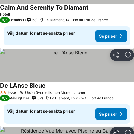
Calm And Serenity To Diamant
Hotell
9,5
Utmärkt
68
Le Diamant, 14.1 km till Fort de France
Välj datum för att se exakta priser
Se priser
Dela
Läg
De L'Anse Bleue
Hotell
Utsikt över vulkanen Morne Larcher
2 Stjärnor
8,2
Väldigt bra
37
Le Diamant, 15.2 km till Fort de France
Välj datum för att se exakta priser
Se priser