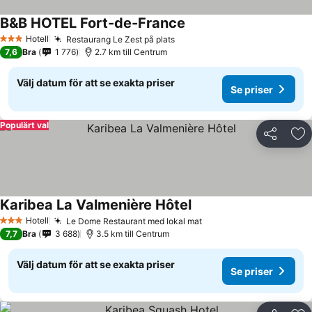
B&B HOTEL Fort-de-France
Hotell
Restaurang Le Zest på plats
3 Stjärnor
7,6
Bra
1 776
2.7 km till Centrum
Välj datum för att se exakta priser
Se priser
Populärt val
Dela
Läg
Karibea La Valmenière Hôtel
Hotell
Le Dome Restaurant med lokal mat
3 Stjärnor
7,7
Bra
3 688
3.5 km till Centrum
Välj datum för att se exakta priser
Se priser