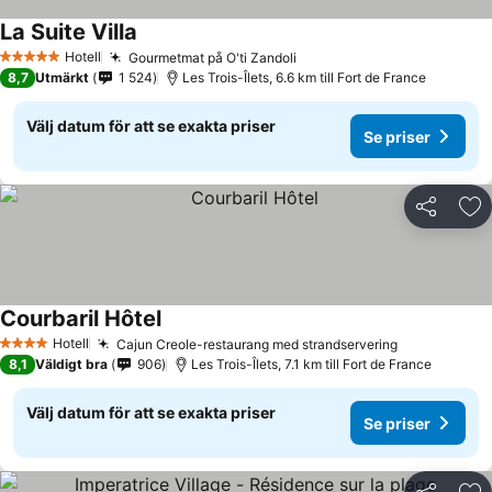
La Suite Villa
Hotell
Gourmetmat på O'ti Zandoli
5 Stjärnor
8,7
Utmärkt
1 524
Les Trois-Îlets, 6.6 km till Fort de France
Välj datum för att se exakta priser
Se priser
Dela
Läg
Courbaril Hôtel
Hotell
Cajun Creole-restaurang med strandservering
4 Stjärnor
8,1
Väldigt bra
906
Les Trois-Îlets, 7.1 km till Fort de France
Välj datum för att se exakta priser
Se priser