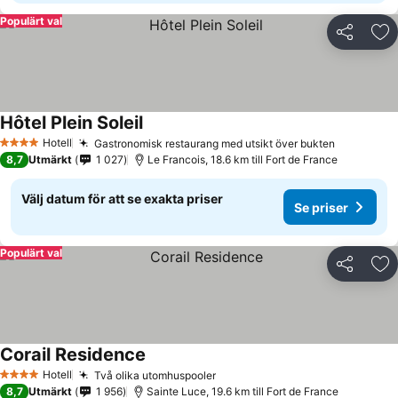
Populärt val
Dela
Läg
Hôtel Plein Soleil
Hotell
Gastronomisk restaurang med utsikt över bukten
4 Stjärnor
8,7
Utmärkt
1 027
Le Francois, 18.6 km till Fort de France
Välj datum för att se exakta priser
Se priser
Populärt val
Dela
Läg
Corail Residence
Hotell
Två olika utomhuspooler
4 Stjärnor
8,7
Utmärkt
1 956
Sainte Luce, 19.6 km till Fort de France