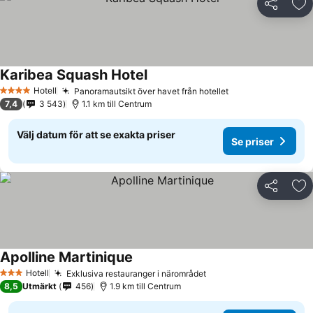
Dela
Läg
Karibea Squash Hotel
Hotell
Panoramautsikt över havet från hotellet
4 Stjärnor
7,4
3 543
1.1 km till Centrum
Välj datum för att se exakta priser
Se priser
Dela
Läg
Apolline Martinique
Hotell
Exklusiva restauranger i närområdet
3 Stjärnor
8,5
Utmärkt
456
1.9 km till Centrum