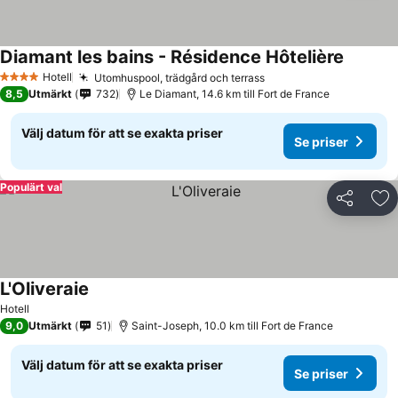
Diamant les bains - Résidence Hôtelière
Hotell
Utomhuspool, trädgård och terrass
4 Stjärnor
8,5
Utmärkt
732
Le Diamant, 14.6 km till Fort de France
Välj datum för att se exakta priser
Se priser
Populärt val
Dela
Läg
L'Oliveraie
Hotell
9,0
Utmärkt
51
Saint-Joseph, 10.0 km till Fort de France
Välj datum för att se exakta priser
Se priser