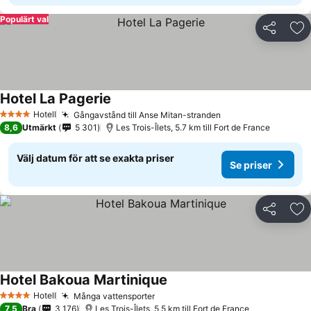
Populärt val
Dela
Läg
Hotel La Pagerie
Hotell
Gångavstånd till Anse Mitan-stranden
4 Stjärnor
8,6
Utmärkt
5 301
Les Trois-Îlets, 5.7 km till Fort de France
Välj datum för att se exakta priser
Se priser
Dela
Läg
Hotel Bakoua Martinique
Hotell
Många vattensporter
4 Stjärnor
7,5
Bra
3 176
Les Trois-Îlets, 5.5 km till Fort de France