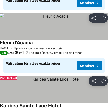
Välj datum för att se exakta priser
Se priser
Dela
Läg
Fleur d'Acacia
Hotell
Uppfriskande pool med vacker utsikt
7,9
Bra
95
Les Trois-Îlets, 6.2 km till Fort de France
Välj datum för att se exakta priser
Se priser
Populärt val
Dela
Läg
Karibea Sainte Luce Hotel