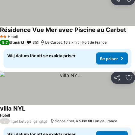
Dela
Läg
Résidence Vue Mer avec Piscine au Carbet
Hotell
2 Stjärnor
8,7
Utmärkt
35
Le Carbet, 16.8 km till Fort de France
Välj datum för att se exakta priser
Se priser
Dela
Läg
villa NYL
Hotell
/
Schoelcher, 4.5 km till Fort de France
Inget betyg tillgängligt
Välj datum för att se exakta priser