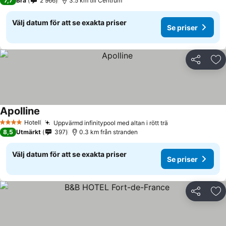
7,7
Bra
2 966
3.5 km till Centrum
Välj datum för att se exakta priser
Se priser
Dela
Läg
Apolline
Hotell
Uppvärmd infinitypool med altan i rött trä
4 Stjärnor
8,5
Utmärkt
397
0.3 km från stranden
Välj datum för att se exakta priser
Se priser
Dela
Läg