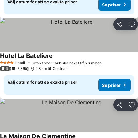
Välj datum för att se exakta priser
Se priser
Dela
Läg
Hotel La Bateliere
Hotell
Utsikt över Karibiska havet från rummen
4 Stjärnor
6,4
2 365
2.8 km till Centrum
Välj datum för att se exakta priser
Se priser
Dela
Läg
La Maison De Clementine