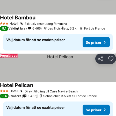
Hotel Bambou
Hotell
Exklusiv restaurang för vuxna
3 Stjärnor
8,1
Väldigt bra
6 466
Les Trois-Îlets, 6.2 km till Fort de France
Välj datum för att se exakta priser
Se priser
Populärt val
Dela
Läg
Hotel Pelican
Hotell
Direkt tillgång till Case Navire Beach
3 Stjärnor
9,4
Utmärkt
1 436
Schoelcher, 3.5 km till Fort de France
Välj datum för att se exakta priser
Se priser