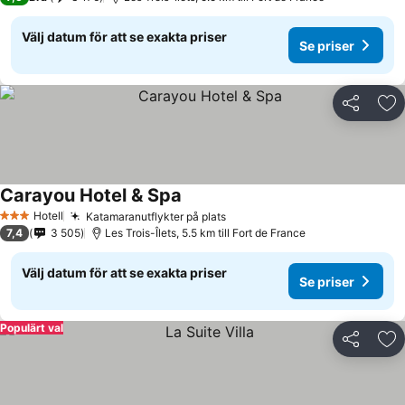
Välj datum för att se exakta priser
Se priser
Dela
Läg
Carayou Hotel & Spa
Hotell
Katamaranutflykter på plats
3 Stjärnor
7,4
3 505
Les Trois-Îlets, 5.5 km till Fort de France
Välj datum för att se exakta priser
Se priser
Populärt val
Dela
Läg