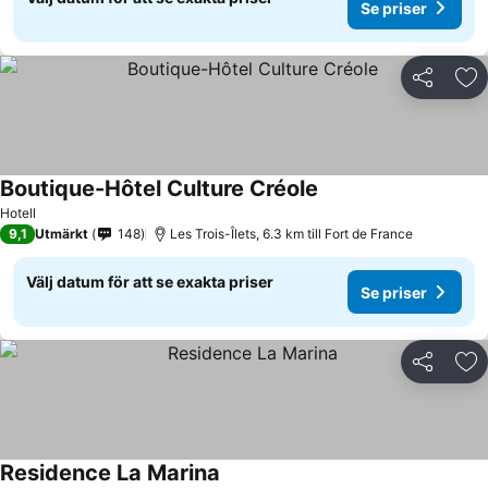
Se priser
Dela
Läg
Boutique-Hôtel Culture Créole
Hotell
9,1
Utmärkt
148
Les Trois-Îlets, 6.3 km till Fort de France
Välj datum för att se exakta priser
Se priser
Dela
Läg
Residence La Marina