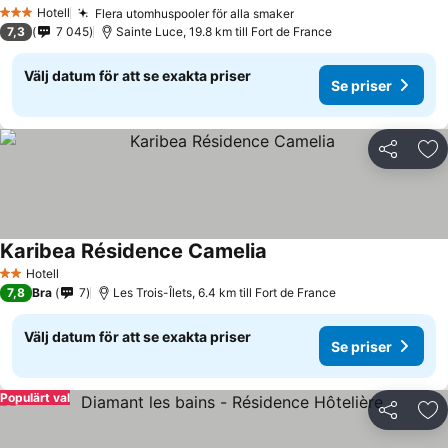
Hotell
Flera utomhuspooler för alla smaker
3 Stjärnor
7,3
7 045
Sainte Luce, 19.8 km till Fort de France
Välj datum för att se exakta priser
Se priser
Dela
Läg
Karibea Résidence Camelia
Hotell
2 Stjärnor
7,8
Bra
7
Les Trois-Îlets, 6.4 km till Fort de France
Välj datum för att se exakta priser
Se priser
Populärt val
Dela
Läg