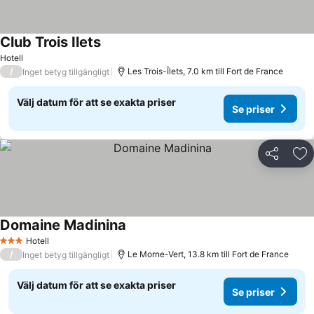
Club Trois Ilets
Hotell
/
Les Trois-Îlets, 7.0 km till Fort de France
Inget betyg tillgängligt
Välj datum för att se exakta priser
Se priser
Dela
Läg
Domaine Madinina
Hotell
3 Stjärnor
/
Le Morne-Vert, 13.8 km till Fort de France
Inget betyg tillgängligt
Välj datum för att se exakta priser
Se priser