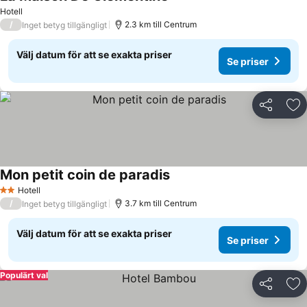
Hotell
/
2.3 km till Centrum
Inget betyg tillgängligt
Välj datum för att se exakta priser
Se priser
Dela
Läg
Mon petit coin de paradis
Hotell
2 Stjärnor
/
3.7 km till Centrum
Inget betyg tillgängligt
Välj datum för att se exakta priser
Se priser
Populärt val
Dela
Läg