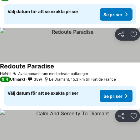
Välj datum för att se exakta priser
Se priser
Dela
Läg
Redoute Paradise
Hotell
Avslappnade rum med privata balkonger
9,4
Utmärkt
389
Le Diamant, 15.3 km till Fort de France
Välj datum för att se exakta priser
Se priser
Dela
Läg