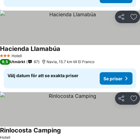
Dela
Läg
Hacienda Llamabúa
Se priser
Hotell
3 Stjärnor
9,5
Utmärkt
67
Navia, 15.7 km till El Franco
Välj datum för att se exakta priser
Se priser
Dela
Läg
Rinlocosta Camping
Se priser
Hotell