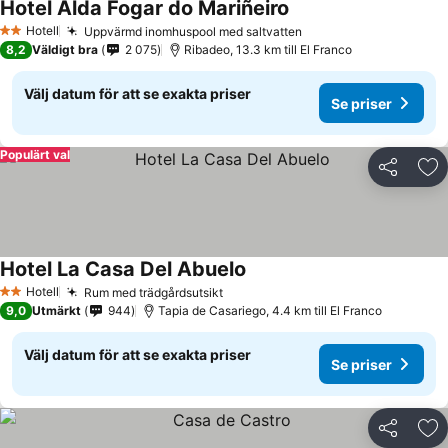
Hotel Alda Fogar do Mariñeiro
Se priser
Hotell
Uppvärmd inomhuspool med saltvatten
Se priser
2 Stjärnor
8,2
Väldigt bra
2 075
Ribadeo, 13.3 km till El Franco
Välj datum för att se exakta priser
Se priser
Populärt val
Dela
Läg
Hotel La Casa Del Abuelo
Se priser
Hotell
Rum med trädgårdsutsikt
Se priser
2 Stjärnor
9,0
Utmärkt
944
Tapia de Casariego, 4.4 km till El Franco
Välj datum för att se exakta priser
Se priser
Dela
Läg