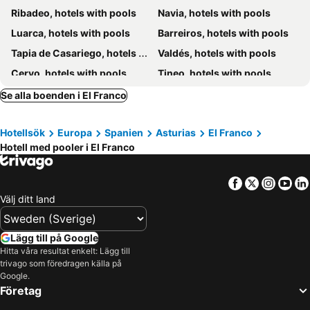
Ribadeo, hotels with pools
Navia, hotels with pools
Luarca, hotels with pools
Barreiros, hotels with pools
Tapia de Casariego, hotels with pools
Valdés, hotels with pools
Cervo, hotels with pools
Tineo, hotels with pools
Coaña, hotels with pools
Castropol, hotels with pools
Se alla boenden i El Franco
A Pontenova, hotels with pools
Valle de Oro, hotels with pools
Hotellsök
Europa
Spanien
Asturias
El Franco
Vegadeo, hotels with pools
Santa Eulalia de Oscos, hotels with pools
Hotell med pooler i El Franco
Alfoz, hotels with pools
Trabada, hotels with pools
Facebook
Twitter
Insta
Yo
Välj ditt land
Lägg till på Google
Hitta våra resultat enkelt: Lägg till
trivago som föredragen källa på
Google.
Företag