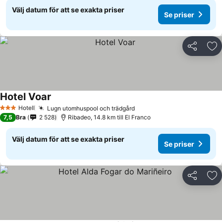
Välj datum för att se exakta priser
Se priser
Dela
Läg
Hotel Voar
Se priser
Hotell
Lugn utomhuspool och trädgård
Se priser
3 Stjärnor
7,5
Bra
2 528
Ribadeo, 14.8 km till El Franco
Välj datum för att se exakta priser
Se priser
Dela
Läg