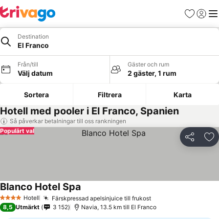
Favoriter
Logga 
Me
Destination
El Franco
Från/till
Gäster och rum
Välj datum
2 gäster, 1 rum
Sortera
Filtrera
Karta
Hotell med pooler i El Franco, Spanien
Så påverkar betalningar till oss rankningen
Populärt val
Dela
Läg
Blanco Hotel Spa
Se priser
Hotell
Färskpressad apelsinjuice till frukost
Se priser
4 Stjärnor
8,5
Utmärkt
3 152
Navia, 13.5 km till El Franco