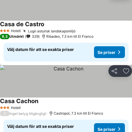
Casa de Castro
Se priser
Hotell
Lugn asturisk landskapsmiljö
Se priser
3 Stjärnor
9,3
Utmärkt
329
Ribadeo, 7.3 km till El Franco
Välj datum för att se exakta priser
Se priser
Dela
Läg
Casa Cachon
Se priser
Hotell
3 Stjärnor
/
Castropol, 7.3 km till El Franco
Inget betyg tillgängligt
Välj datum för att se exakta priser
Se priser