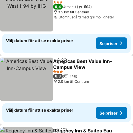
94 by IHG
Se priser
3 Stjärnor
9,4
Utmärkt
594
3.2 km till Centrum
Utomhusgård med grillmöjligheter
Se prise
Välj datum för att se exakta priser
Se priser
Americas Best Value Inn-
Dela
Lägg till i Mina Favoriter
Campus View
Se priser
3 Stjärnor
6,3
146
2.8 km till Centrum
Välj datum för att se exakta priser
Se priser
Regency Inn & Suites Eau