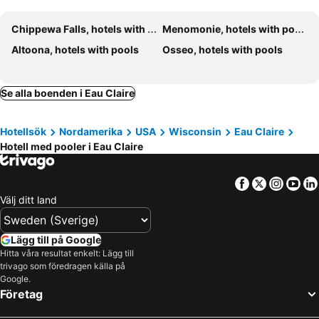
Chippewa Falls, hotels with pools
Menomonie, hotels with pools
Altoona, hotels with pools
Osseo, hotels with pools
Se alla boenden i Eau Claire
Hotellsök
Nordamerika
USA
Wisconsin
Eau Claire
Hotell med pooler i Eau Claire
Facebook
Twitter
Insta
Yo
Välj ditt land
Lägg till på Google
Hitta våra resultat enkelt: Lägg till
trivago som föredragen källa på
Google.
Företag