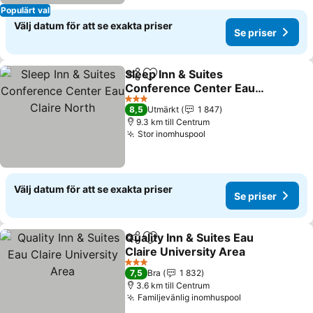
Populärt val
Välj datum för att se exakta priser
Se priser
Sleep Inn & Suites
Dela
Lägg till i Mina Favoriter
Conference Center Eau
Claire North
Se priser
3 Stjärnor
8,5
Utmärkt
1 847
9.3 km till Centrum
Stor inomhuspool
Se priser
Välj datum för att se exakta priser
Se priser
Quality Inn & Suites Eau
Dela
Lägg till i Mina Favoriter
Claire University Area
Se priser
3 Stjärnor
7,5
Bra
1 832
3.6 km till Centrum
Familjevänlig inomhuspool
Se priser