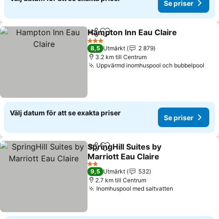
Se priser
Hampton Inn Eau Claire
Dela
Lägg till i Mina Favoriter
Se 
3 Stjärnor
8,5
Utmärkt
2 879
3.2 km till Centrum
Uppvärmd inomhuspool och bubbelpool
Se p
Välj datum för att se exakta priser
Se priser
SpringHill Suites by
Dela
Lägg till i Mina Favoriter
Marriott Eau Claire
Se priser
2 Stjärnor
9,5
Utmärkt
532
2.7 km till Centrum
Inomhuspool med saltvatten
Se priser