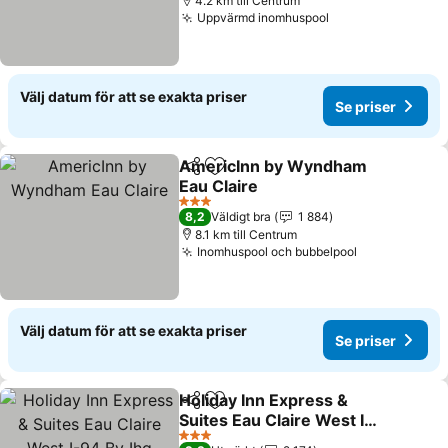
4.2 km till Centrum
Uppvärmd inomhuspool
Se priser
Välj datum för att se exakta priser
Se priser
AmericInn by Wyndham
Dela
Lägg till i Mina Favoriter
Eau Claire
Se priser
3 Stjärnor
8,2
Väldigt bra
1 884
8.1 km till Centrum
Inomhuspool och bubbelpool
Se priser
Välj datum för att se exakta priser
Se priser
Holiday Inn Express &
Dela
Lägg till i Mina Favoriter
Suites Eau Claire West I-
94 By Ihg
Se priser
3 Stjärnor