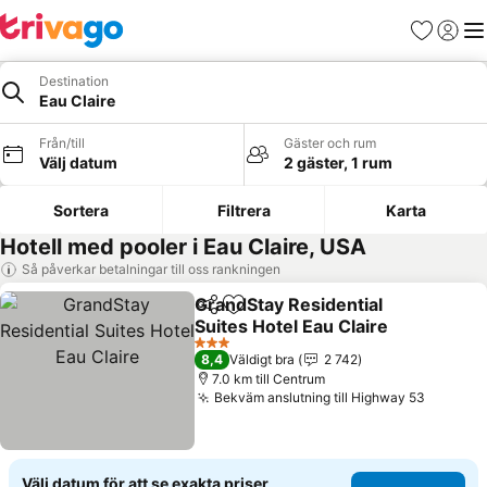
Favoriter
Logga 
Me
Destination
Eau Claire
Från/till
Gäster och rum
Välj datum
2 gäster, 1 rum
Sortera
Filtrera
Karta
Hotell med pooler i Eau Claire, USA
Så påverkar betalningar till oss rankningen
GrandStay Residential
Dela
Lägg till i Mina Favoriter
Suites Hotel Eau Claire
Se priser
3 Stjärnor
8,4
Väldigt bra
2 742
7.0 km till Centrum
Bekväm anslutning till Highway 53
Se pris
Välj datum för att se exakta priser