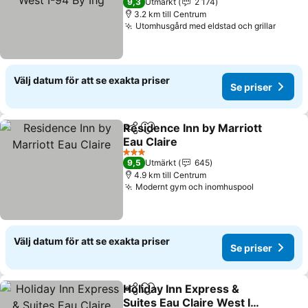
9,3
Utmärkt
2 174
3.2 km till Centrum
Utomhusgård med eldstad och grillar
Se pri
Välj datum för att se exakta priser
Se priser
Residence Inn by Marriott
Dela
Lägg till i Mina Favoriter
Eau Claire
Se priser
3 Stjärnor
9,5
Utmärkt
645
4.9 km till Centrum
Modernt gym och inomhuspool
Se priser
Välj datum för att se exakta priser
Se priser
Holiday Inn Express &
Dela
Lägg till i Mina Favoriter
Suites Eau Claire West I-