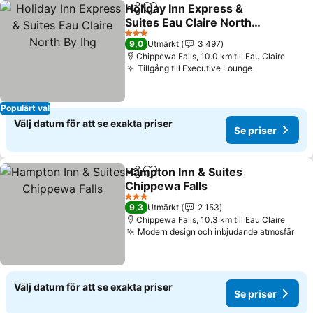
Holiday Inn Express &
Dela
Lägg till i Mina Favoriter
Suites Eau Claire North
By Ihg
Se priser
3 Stjärnor
9,0
Utmärkt
3 497
Chippewa Falls, 10.0 km till Eau Claire
Tillgång till Executive Lounge
Se priser
Populärt val
Välj datum för att se exakta priser
Se priser
Hampton Inn & Suites
Dela
Lägg till i Mina Favoriter
Chippewa Falls
Se priser
3 Stjärnor
9,3
Utmärkt
2 153
Chippewa Falls, 10.3 km till Eau Claire
Modern design och inbjudande atmosfär
Se 
Välj datum för att se exakta priser
Se priser