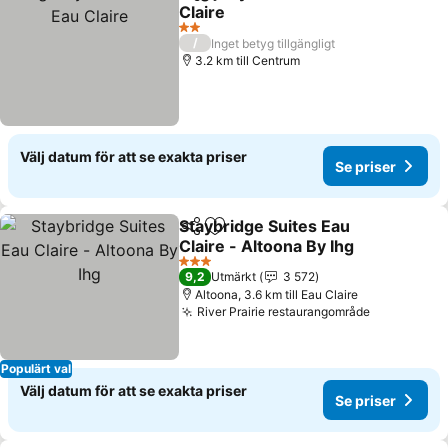
Dela
Lägg till i Mina Favoriter
Claire
Se priser
2 Stjärnor
/
Inget betyg tillgängligt
3.2 km till Centrum
Välj datum för att se exakta priser
Se priser
Staybridge Suites Eau
Dela
Lägg till i Mina Favoriter
Claire - Altoona By Ihg
Se priser
3 Stjärnor
9,2
Utmärkt
3 572
Altoona, 3.6 km till Eau Claire
River Prairie restaurangområde
Se priser
Populärt val
Välj datum för att se exakta priser
Se priser