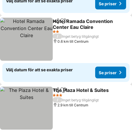
Välj datum för att se exakta priser
Se priser
Hotel Ramada Convention
Dela
Lägg till i Mina Favoriter
Center Eau Claire
Se priser
2 Stjärnor
/
Inget betyg tillgängligt
0.6 km till Centrum
Välj datum för att se exakta priser
Se priser
The Plaza Hotel & Suites
Dela
Lägg till i Mina Favoriter
Se
3 Stjärnor
/
Inget betyg tillgängligt
2.9 km till Centrum