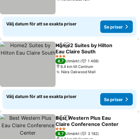
Se priser
Välj datum för att se exakta priser
Se priser
Home2 Suites by Hilton
Dela
Lägg till i Mina Favoriter
Eau Claire South
Se priser
3 Stjärnor
8,7
Utmärkt
1 468
6.4 km till Centrum
Nära Oakwood Mall
Se priser
Välj datum för att se exakta priser
Se priser
Best Western Plus Eau
Dela
Lägg till i Mina Favoriter
Claire Conference Center
Se priser
3 Stjärnor
8,7
Utmärkt
3 182