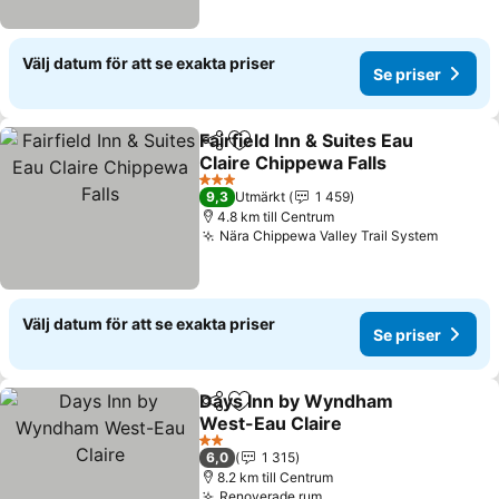
Välj datum för att se exakta priser
Se priser
Fairfield Inn & Suites Eau
Dela
Lägg till i Mina Favoriter
Claire Chippewa Falls
Se priser
3 Stjärnor
9,3
Utmärkt
1 459
4.8 km till Centrum
Nära Chippewa Valley Trail System
Se pris
Välj datum för att se exakta priser
Se priser
Days Inn by Wyndham
Dela
Lägg till i Mina Favoriter
West-Eau Claire
Se priser
2 Stjärnor
6,0
1 315
8.2 km till Centrum
Renoverade rum