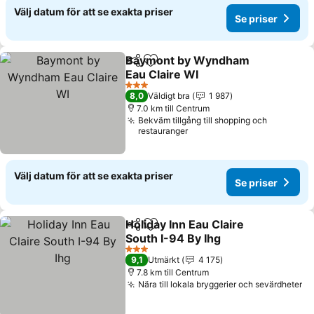
Välj datum för att se exakta priser
Se priser
Baymont by Wyndham
Dela
Lägg till i Mina Favoriter
Eau Claire WI
Se priser
3 Stjärnor
8,0
Väldigt bra
1 987
7.0 km till Centrum
Bekväm tillgång till shopping och
restauranger
Välj datum för att se exakta priser
Se priser
Holiday Inn Eau Claire
Dela
Lägg till i Mina Favoriter
South I-94 By Ihg
Se priser
3 Stjärnor
9,1
Utmärkt
4 175
7.8 km till Centrum
Nära till lokala bryggerier och sevärdheter
Se