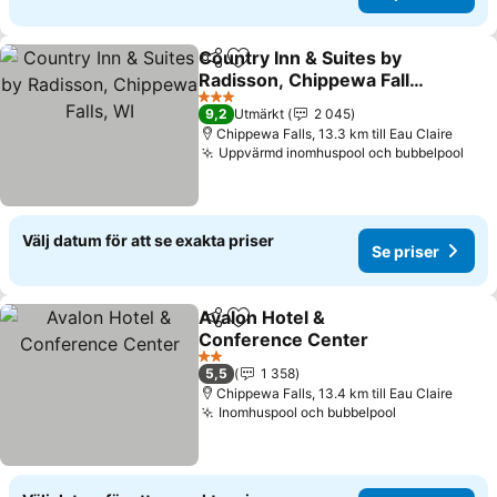
Country Inn & Suites by
Dela
Lägg till i Mina Favoriter
Radisson, Chippewa Falls,
WI
Se priser
3 Stjärnor
9,2
Utmärkt
2 045
Chippewa Falls, 13.3 km till Eau Claire
Uppvärmd inomhuspool och bubbelpool
Se p
Välj datum för att se exakta priser
Se priser
Avalon Hotel &
Dela
Lägg till i Mina Favoriter
Conference Center
Se priser
2 Stjärnor
5,5
1 358
Chippewa Falls, 13.4 km till Eau Claire
Inomhuspool och bubbelpool
Se priser