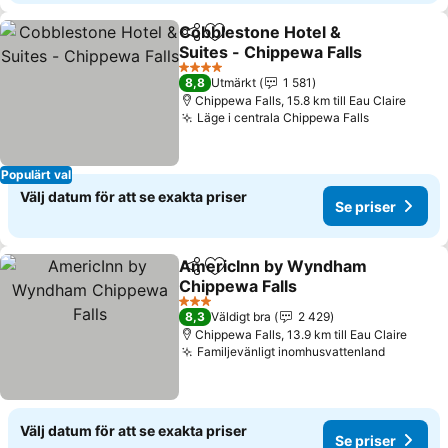
Cobblestone Hotel &
Dela
Lägg till i Mina Favoriter
Suites - Chippewa Falls
Se priser
4 Stjärnor
8,8
Utmärkt
1 581
Chippewa Falls, 15.8 km till Eau Claire
Läge i centrala Chippewa Falls
Se priser
Populärt val
Välj datum för att se exakta priser
Se priser
AmericInn by Wyndham
Dela
Lägg till i Mina Favoriter
Chippewa Falls
Se priser
3 Stjärnor
8,3
Väldigt bra
2 429
Chippewa Falls, 13.9 km till Eau Claire
Familjevänligt inomhusvattenland
Se prise
Välj datum för att se exakta priser
Se priser