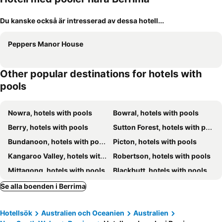
Du kanske också är intresserad av dessa hotell...
Peppers Manor House
Other popular destinations for hotels with
pools
Nowra, hotels with pools
Bowral, hotels with pools
Berry, hotels with pools
Sutton Forest, hotels with pools
Bundanoon, hotels with pools
Picton, hotels with pools
Kangaroo Valley, hotels with pools
Robertson, hotels with pools
Mittagong, hotels with pools
Blackbutt, hotels with pools
Moss Vale, hotels with pools
Canyonleigh, hotels with pools
Se alla boenden i Berrima
Hotellsök
Australien och Oceanien
Australien