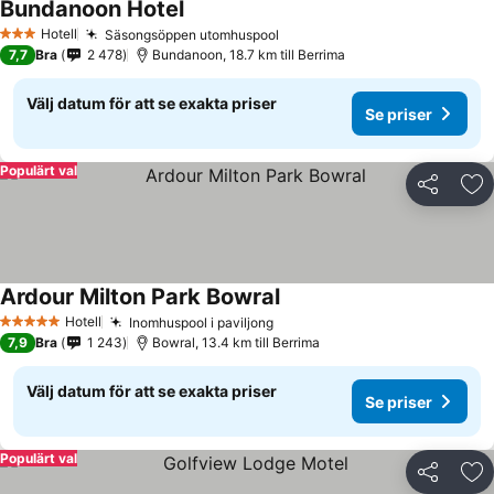
Bundanoon Hotel
Hotell
Säsongsöppen utomhuspool
3 Stjärnor
7,7
Bra
2 478
Bundanoon, 18.7 km till Berrima
Välj datum för att se exakta priser
Se priser
Populärt val
Dela
Läg
Ardour Milton Park Bowral
Hotell
Inomhuspool i paviljong
5 Stjärnor
7,9
Bra
1 243
Bowral, 13.4 km till Berrima
Välj datum för att se exakta priser
Se priser
Populärt val
Dela
Läg