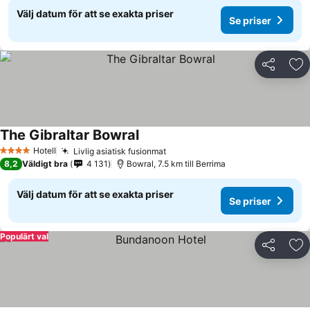
Välj datum för att se exakta priser
Se priser
Dela
Läg
The Gibraltar Bowral
Hotell
Livlig asiatisk fusionmat
4 Stjärnor
8,2
Väldigt bra
4 131
Bowral, 7.5 km till Berrima
Välj datum för att se exakta priser
Se priser
Populärt val
Dela
Läg