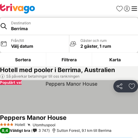
Favoriter
Logga 
Me
Destination
Berrima
Från/till
Gäster och rum
Välj datum
2 gäster, 1 rum
Sortera
Filtrera
Karta
Hotell med pooler i Berrima, Australien
Så påverkar betalningar till oss rankningen
Populärt val
Dela
Läg
Peppers Manor House
Hotell
Utomhuspool
4 Stjärnor
8,4
Väldigt bra
3 747
Sutton Forest, 9.1 km till Berrima