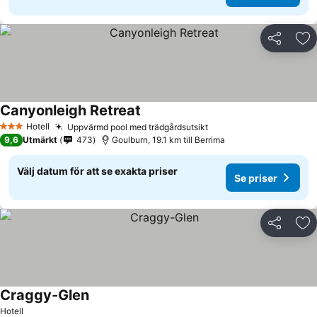
Dela
Läg
Canyonleigh Retreat
Hotell
Uppvärmd pool med trädgårdsutsikt
3 Stjärnor
9,6
Utmärkt
473
Goulburn, 19.1 km till Berrima
Välj datum för att se exakta priser
Se priser
Dela
Läg
Craggy-Glen
Hotell