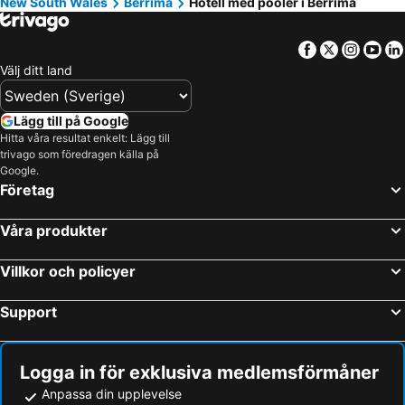
New South Wales
Berrima
Hotell med pooler i Berrima
Facebook
Twitter
Insta
Yo
Välj ditt land
Lägg till på Google
Hitta våra resultat enkelt: Lägg till
trivago som föredragen källa på
Google.
Företag
Våra produkter
Villkor och policyer
Support
Logga in för exklusiva medlemsförmåner
Anpassa din upplevelse