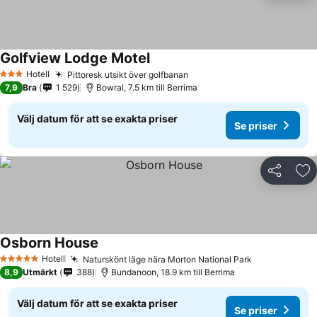
Golfview Lodge Motel
Hotell
Pittoresk utsikt över golfbanan
3 Stjärnor
7,9
Bra
1 529
Bowral, 7.5 km till Berrima
Välj datum för att se exakta priser
Se priser
Dela
Läg
Osborn House
Hotell
Naturskönt läge nära Morton National Park
5 Stjärnor
8,9
Utmärkt
388
Bundanoon, 18.9 km till Berrima
Välj datum för att se exakta priser
Se priser