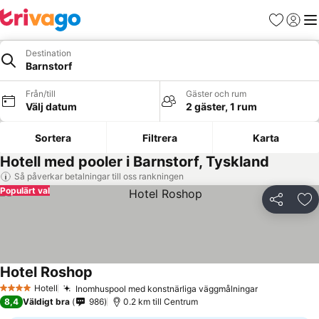
Favoriter
Logga 
Me
Destination
Barnstorf
Från/till
Gäster och rum
Välj datum
2 gäster, 1 rum
Sortera
Filtrera
Karta
Hotell med pooler i Barnstorf, Tyskland
Så påverkar betalningar till oss rankningen
Populärt val
Dela
Läg
Hotel Roshop
Hotell
Inomhuspool med konstnärliga väggmålningar
4 Stjärnor
8,4
Väldigt bra
986
0.2 km till Centrum