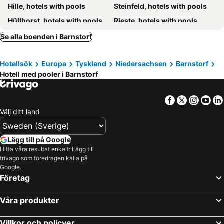
Hille, hotels with pools
Steinfeld, hotels with pools
Hüllhorst, hotels with pools
Rieste, hotels with pools
Bücken, hotels with pools
Bad Essen, hotels with pools
Se alla boenden i Barnstorf
Warpe, hotels with pools
Hude, hotels with pools
Hotellsök
Europa
Tyskland
Niedersachsen
Barnstorf
Preußisch Oldendorf, hotels with pools
Weyhe, hotels with pools
Hotell med pooler i Barnstorf
Lastrup, hotels with pools
Hüde, hotels with pools
Bruchhausen-Vilsen, hotels with pools
Großenkneten, hotels with pools
Facebook
Twitter
Insta
Yo
Petershagen, hotels with pools
Neuenkirchen-Vörden, hotels with pools
Välj ditt land
Lübbecke, hotels with pools
Affinghausen, hotels with pools
Kirchdorf, hotels with pools
Prinzhöfte, hotels with pools
Lägg till på Google
Hitta våra resultat enkelt: Lägg till
Cloppenburg, hotels with pools
Rehden, hotels with pools
trivago som föredragen källa på
Sudwalde, hotels with pools
Stuhr, hotels with pools
Google.
Företag
Borstel, hotels with pools
Våra produkter
Villkor och policyer