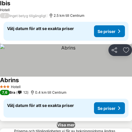
Ibis
Hotell
/
2.5 km till Centrum
Inget betyg tillgängligt
Välj datum för att se exakta priser
Se priser
Dela
Läg
Abrins
Hotell
3 Stjärnor
7,6
Bra
12
0.4 km till Centrum
Välj datum för att se exakta priser
Se priser
Visa mer
Priserna och tillgängligheten vi får av bokningssidorna ändras