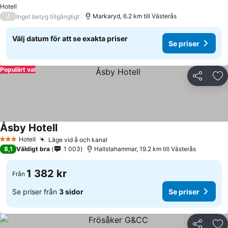
Hotell
/
Markaryd, 6.2 km till Västerås
Inget betyg tillgängligt
Välj datum för att se exakta priser
Se priser
Populärt val
Dela
Läg
Åsby Hotell
Hotell
Läge vid å och kanal
3 Stjärnor
8,1
Väldigt bra
1 003
Hallstahammar, 19.2 km till Västerås
1 382 kr
Från
Se priser från
3 sidor
Se priser