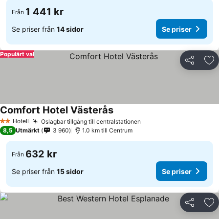
1 441 kr
Från
Se priser från
14 sidor
Se priser
Populärt val
Dela
Läg
Comfort Hotel Västerås
Hotell
Oslagbar tillgång till centralstationen
2 Stjärnor
8,5
Utmärkt
3 960
1.0 km till Centrum
632 kr
Från
Se priser från
15 sidor
Se priser
Dela
Läg