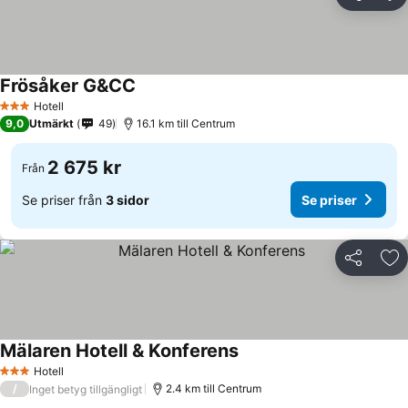
Dela
Läg
Frösåker G&CC
Hotell
3 Stjärnor
9,0
Utmärkt
49
16.1 km till Centrum
2 675 kr
Från
Se priser från
3 sidor
Se priser
Dela
Läg
Mälaren Hotell & Konferens
Hotell
3 Stjärnor
/
2.4 km till Centrum
Inget betyg tillgängligt