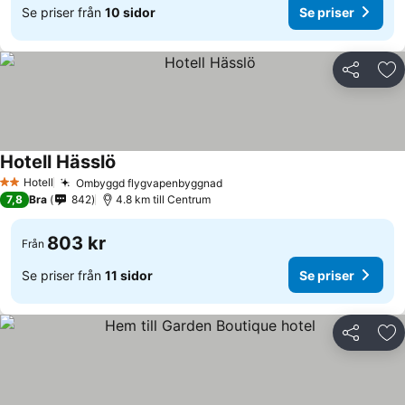
Se priser från
10 sidor
Se priser
Dela
Läg
Hotell Hässlö
Hotell
Ombyggd flygvapenbyggnad
2 Stjärnor
7,8
Bra
842
4.8 km till Centrum
803 kr
Från
Se priser från
11 sidor
Se priser
Dela
Läg