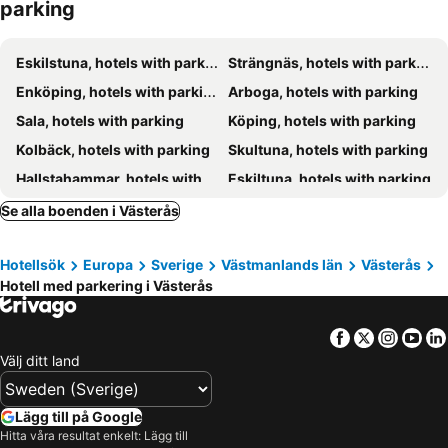
parking
Kolbäcks Gästgivaregård
Hem till Garden Boutique hotel
Izkamage Hotel 2
Frösåker G&CC
Eskilstuna, hotels with parking
Strängnäs, hotels with parking
Abrins
Orresta Golf & Konferens
Enköping, hotels with parking
Arboga, hotels with parking
Ibis
Lovudden Strand
Sala, hotels with parking
Köping, hotels with parking
Fullerohus
Kolbäck, hotels with parking
Skultuna, hotels with parking
Hallstahammar, hotels with parking
Eskiltuna, hotels with parking
Ramnäs, hotels with parking
Ängelsberg, hotels with parking
Se alla boenden i Västerås
Heby, hotels with parking
Kungsör, hotels with parking
Hotellsök
Europa
Sverige
Västmanlands län
Västerås
Örsundsbro, hotels with parking
Grillby, hotels with parking
Hotell med parkering i Västerås
Sala, hotels with parking
Stallarholmen, hotels with parking
Fjärdhundra, hotels with parking
Kolsva, hotels with parking
Facebook
Twitter
Insta
Yo
Välj ditt land
Lägg till på Google
Hitta våra resultat enkelt: Lägg till