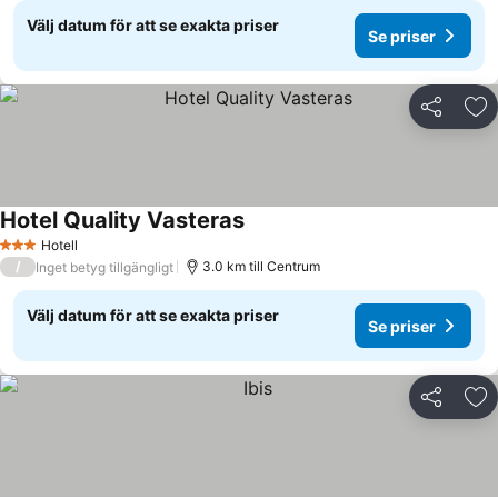
Välj datum för att se exakta priser
Se priser
Dela
Läg
Hotel Quality Vasteras
Hotell
3 Stjärnor
/
3.0 km till Centrum
Inget betyg tillgängligt
Välj datum för att se exakta priser
Se priser
Dela
Läg