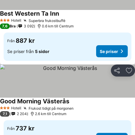
Best Western Ta Inn
Hotell
Superbra frukostbuffé
3 Stjärnor
7,6
Bra
3 092
0.6 km till Centrum
887 kr
Från
Se priser från
5 sidor
Se priser
Dela
Läg
Good Morning Västerås
Hotell
Frukost tidigt på morgonen
3 Stjärnor
7,1
2 204
2.6 km till Centrum
737 kr
Från