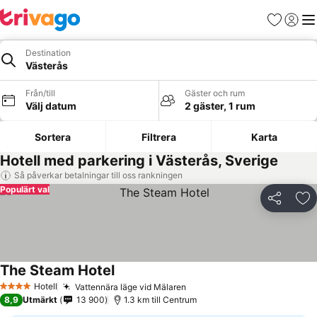
Favoriter
Logga 
Me
Destination
Västerås
Från/till
Gäster och rum
Välj datum
2 gäster, 1 rum
Sortera
Filtrera
Karta
Hotell med parkering i Västerås, Sverige
Så påverkar betalningar till oss rankningen
Populärt val
Dela
Läg
The Steam Hotel
Hotell
Vattennära läge vid Mälaren
4 Stjärnor
8,9
Utmärkt
13 900
1.3 km till Centrum