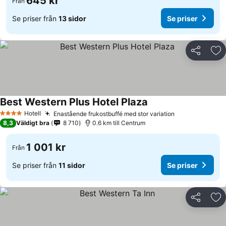
645 kr
Från
Se priser från
13 sidor
Se priser
Dela
Läg
Best Western Plus Hotel Plaza
Hotell
Enastående frukostbuffé med stor variation
4 Stjärnor
8,3
Väldigt bra
8 710
0.6 km till Centrum
1 001 kr
Från
Se priser från
11 sidor
Se priser
Dela
Läg