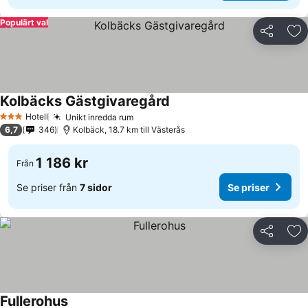
Populärt val
Dela
Läg
Kolbäcks Gästgivaregård
Hotell
Unikt inredda rum
3 Stjärnor
6,7
346
Kolbäck, 18.7 km till Västerås
1 186 kr
Från
Se priser från
7 sidor
Se priser
Dela
Läg
Fullerohus