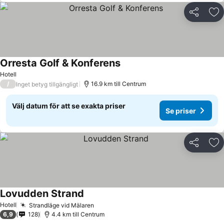
Dela
Läg
Orresta Golf & Konferens
Hotell
/
16.9 km till Centrum
Inget betyg tillgängligt
Välj datum för att se exakta priser
Se priser
Dela
Läg
Lovudden Strand
Hotell
Strandläge vid Mälaren
6,9
128
4.4 km till Centrum