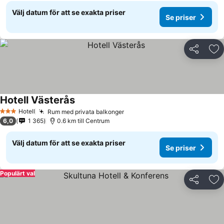
Välj datum för att se exakta priser
Se priser
Dela
Läg
Hotell Västerås
Hotell
Rum med privata balkonger
3 Stjärnor
6,0
1 365
0.6 km till Centrum
Välj datum för att se exakta priser
Se priser
Populärt val
Dela
Läg