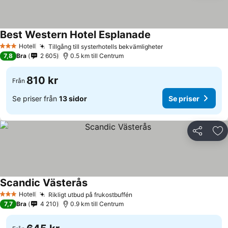
Best Western Hotel Esplanade
Hotell
Tillgång till systerhotells bekvämligheter
3 Stjärnor
7,8
Bra
2 605
0.5 km till Centrum
810 kr
Från
Se priser från
13 sidor
Se priser
Dela
Läg
Scandic Västerås
Hotell
Rikligt utbud på frukostbuffén
3 Stjärnor
7,7
Bra
4 210
0.9 km till Centrum