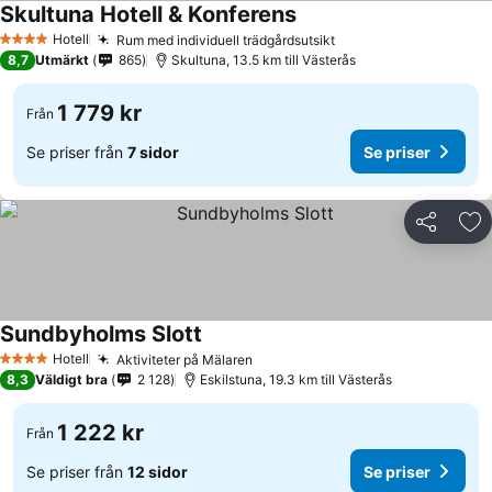
Skultuna Hotell & Konferens
Hotell
Rum med individuell trädgårdsutsikt
4 Stjärnor
8,7
Utmärkt
865
Skultuna, 13.5 km till Västerås
1 779 kr
Från
Se priser från
7 sidor
Se priser
Dela
Läg
Sundbyholms Slott
Hotell
Aktiviteter på Mälaren
4 Stjärnor
8,3
Väldigt bra
2 128
Eskilstuna, 19.3 km till Västerås
1 222 kr
Från
Se priser från
12 sidor
Se priser