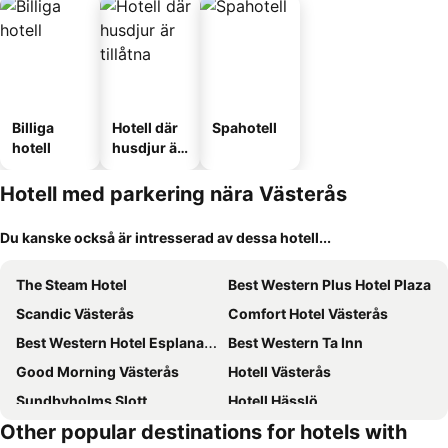
Billiga
Hotell där
Spahotell
hotell
husdjur är
tillåtna
Hotell med parkering nära Västerås
Du kanske också är intresserad av dessa hotell...
The Steam Hotel
Best Western Plus Hotel Plaza
Scandic Västerås
Comfort Hotel Västerås
Best Western Hotel Esplanade
Best Western Ta Inn
Good Morning Västerås
Hotell Västerås
Sundbyholms Slott
Hotell Hässlö
Other popular destinations for hotels with
Skultuna Hotell & Konferens
Åsby Hotell