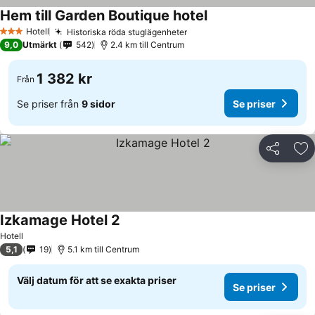
Hem till Garden Boutique hotel
Hotell
Historiska röda stuglägenheter
3 Stjärnor
9,0
Utmärkt
542
2.4 km till Centrum
1 382 kr
Från
Se priser från
9 sidor
Se priser
Dela
Läg
Izkamage Hotel 2
Hotell
5,1
19
5.1 km till Centrum
Välj datum för att se exakta priser
Se priser