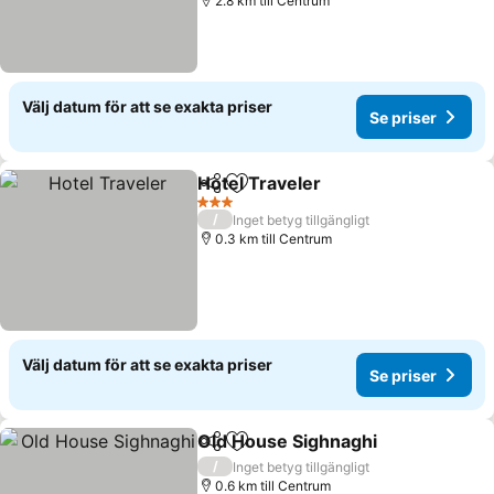
2.8 km till Centrum
Välj datum för att se exakta priser
Se priser
Hotel Traveler
Dela
Lägg till i Mina Favoriter
Se priser
3 Stjärnor
/
Inget betyg tillgängligt
0.3 km till Centrum
Välj datum för att se exakta priser
Se priser
Old House Sighnaghi
Dela
Lägg till i Mina Favoriter
Se pr
/
Inget betyg tillgängligt
0.6 km till Centrum