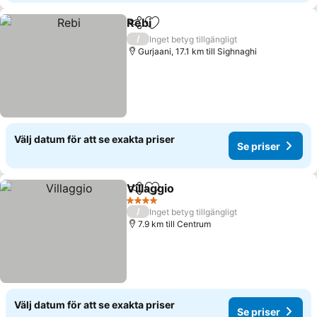
Rebi
Dela
Lägg till i Mina Favoriter
Se priser
/
Inget betyg tillgängligt
Gurjaani, 17.1 km till Sighnaghi
Välj datum för att se exakta priser
Se priser
Villaggio
Dela
Lägg till i Mina Favoriter
Se priser
4 Stjärnor
/
Inget betyg tillgängligt
7.9 km till Centrum
Välj datum för att se exakta priser
Se priser