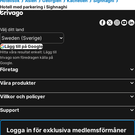
Hotellsök
Asien
Georgien
Kachetien
Sighnaghi
Hotell med parkering i Sighnaghi
Facebook
Twitter
Insta
Yo
Välj ditt land
Lägg till på Google
Hitta våra resultat enkelt: Lägg till
trivago som föredragen källa på
Google.
Företag
Våra produkter
Villkor och policyer
Support
Logga in för exklusiva medlemsförmåner