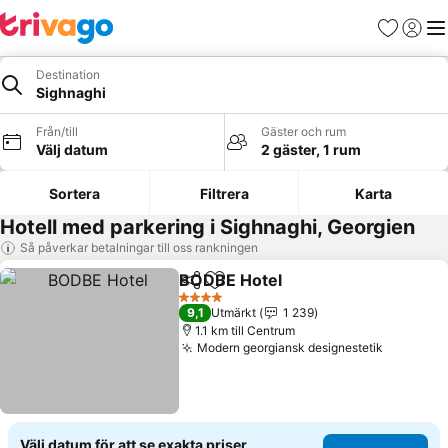
Favoriter
Logga 
Me
Destination
Sighnaghi
Från/till
Gäster och rum
Välj datum
2 gäster, 1 rum
Sortera
Filtrera
Karta
Hotell med parkering i Sighnaghi, Georgien
Så påverkar betalningar till oss rankningen
BODBE Hotel
Dela
Lägg till i Mina Favoriter
Se priser
4 Stjärnor
9,1
Utmärkt
1 239
1.1 km till Centrum
Modern georgiansk designestetik
Se prise
Välj datum för att se exakta priser