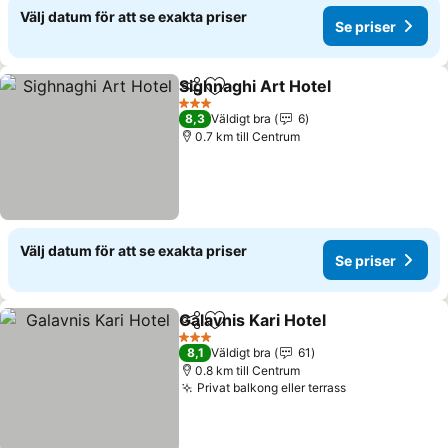
Välj datum för att se exakta priser
Se priser
Sighnaghi Art Hotel
Dela
Lägg till i Mina Favoriter
Se pris
3 Stjärnor
8,3
Väldigt bra
6
0.7 km till Centrum
Välj datum för att se exakta priser
Se priser
Galavnis Kari Hotel
Dela
Lägg till i Mina Favoriter
Se pris
3 Stjärnor
8,1
Väldigt bra
61
0.8 km till Centrum
Privat balkong eller terrass
Se priser