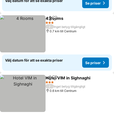
Välj datum för att se exakta priser
Se priser
4 Rooms
Dela
Lägg till i Mina Favoriter
Se priser
3 Stjärnor
/
Inget betyg tillgängligt
0.7 km till Centrum
Välj datum för att se exakta priser
Se priser
Hotel VIM in Sighnaghi
Dela
Lägg till i Mina Favoriter
Se p
3 Stjärnor
/
Inget betyg tillgängligt
0.6 km till Centrum