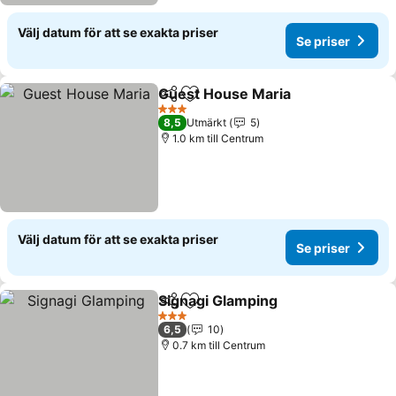
Välj datum för att se exakta priser
Se priser
Guest House Maria
Dela
Lägg till i Mina Favoriter
Se pris
3 Stjärnor
8,5
Utmärkt
5
1.0 km till Centrum
Välj datum för att se exakta priser
Se priser
Signagi Glamping
Dela
Lägg till i Mina Favoriter
Se priser
3 Stjärnor
6,5
10
0.7 km till Centrum