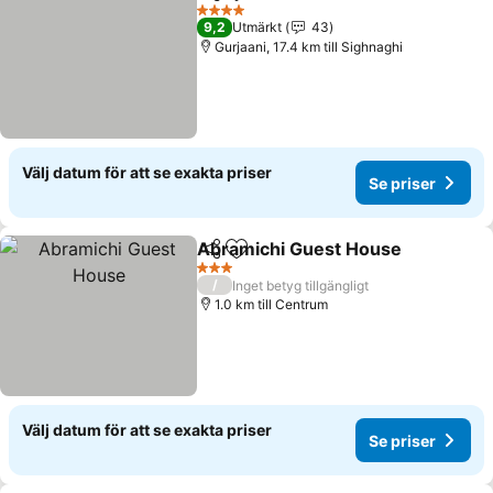
Dela
Lägg till i Mina Favoriter
Se priser
4 Stjärnor
9,2
Utmärkt
43
Gurjaani, 17.4 km till Sighnaghi
Välj datum för att se exakta priser
Se priser
Abramichi Guest House
Dela
Lägg till i Mina Favoriter
Se
3 Stjärnor
/
Inget betyg tillgängligt
1.0 km till Centrum
Välj datum för att se exakta priser
Se priser