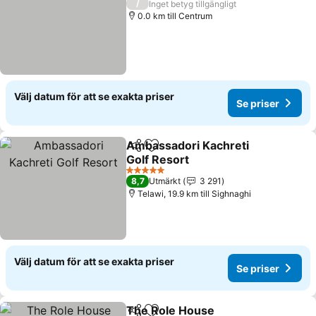
/
Inget betyg tillgängligt
0.0 km till Centrum
Välj datum för att se exakta priser
Se priser
Ambassadori Kachreti
Dela
Lägg till i Mina Favoriter
Golf Resort
Se priser
5 Stjärnor
8,7
Utmärkt
3 291
Telawi, 19.9 km till Sighnaghi
Välj datum för att se exakta priser
Se priser
The Role House