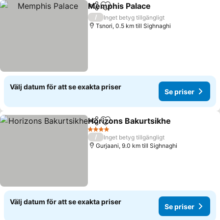
Memphis Palace
Dela
Lägg till i Mina Favoriter
Se priser
/
Inget betyg tillgängligt
Tsnori, 0.5 km till Sighnaghi
Välj datum för att se exakta priser
Se priser
Horizons Bakurtsikhe
Dela
Lägg till i Mina Favoriter
Se p
4 Stjärnor
/
Inget betyg tillgängligt
Gurjaani, 9.0 km till Sighnaghi
Välj datum för att se exakta priser
Se priser