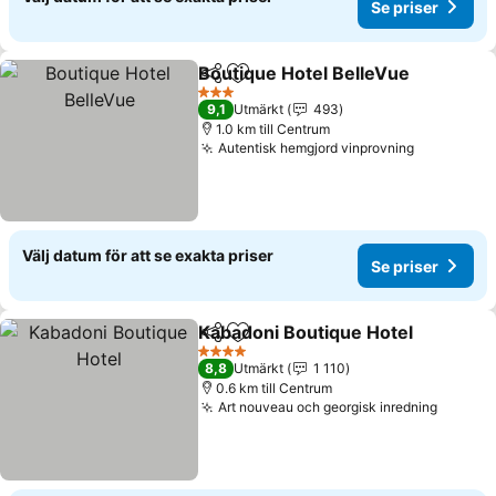
Se priser
Boutique Hotel BelleVue
Dela
Lägg till i Mina Favoriter
S
3 Stjärnor
9,1
Utmärkt
493
1.0 km till Centrum
Autentisk hemgjord vinprovning
Se priser
Välj datum för att se exakta priser
Se priser
Kabadoni Boutique Hotel
Dela
Lägg till i Mina Favoriter
S
4 Stjärnor
8,8
Utmärkt
1 110
0.6 km till Centrum
Art nouveau och georgisk inredning
Se pris