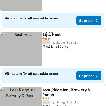
Välj datum för att se exakta priser
Se priser
Best Host
Dela
Lägg till i Mina Favoriter
Se priser
3 Stjärnor
/
Inget betyg tillgängligt
0.5 km till Centrum
Välj datum för att se exakta priser
Se priser
Lost Ridge Inn, Brewery &
Dela
Lägg till i Mina Favoriter
Ranch
Se priser
3 Stjärnor
/
Inget betyg tillgängligt