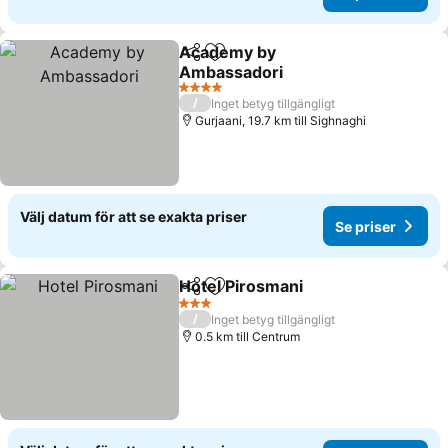
Academy by
Dela
Lägg till i Mina Favoriter
Ambassadori
Se priser
4 Stjärnor
/
Inget betyg tillgängligt
Gurjaani, 19.7 km till Sighnaghi
Välj datum för att se exakta priser
Se priser
Hotel Pirosmani
Dela
Lägg till i Mina Favoriter
Se priser
3 Stjärnor
/
Inget betyg tillgängligt
0.5 km till Centrum