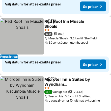
Välj datum för att se exakta priser
Se priser
Red Roof Inn Muscle
Dela
Lägg till i Mina Favoriter
Shoals
Se priser
2 Stjärnor
6,9
869
Muscle Shoals, 3.2 km till Sheffield
Säsongsöppen utomhuspool
Se priser
Populärt val
Välj datum för att se exakta priser
Se priser
Microtel Inn & Suites by
Dela
Lägg till i Mina Favoriter
Wyndham
Tuscumbia/Muscle
Se priser
2 Stjärnor
8,1
Väldigt bra
2 443
Shoals
Tuscumbia, 5.5 km till Sheffield
Jacuzzi-sviter för ultimat avkoppling
Se pri