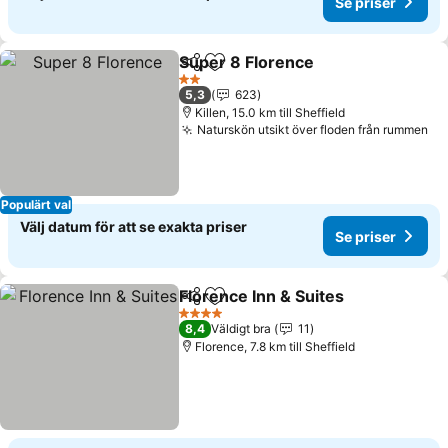
Se priser
Super 8 Florence
Dela
Lägg till i Mina Favoriter
Se priser
2 Stjärnor
5,3
623
Killen, 15.0 km till Sheffield
Naturskön utsikt över floden från rummen
Se
Populärt val
Välj datum för att se exakta priser
Se priser
Florence Inn & Suites
Dela
Lägg till i Mina Favoriter
Se pr
4 Stjärnor
8,4
Väldigt bra
11
Florence, 7.8 km till Sheffield