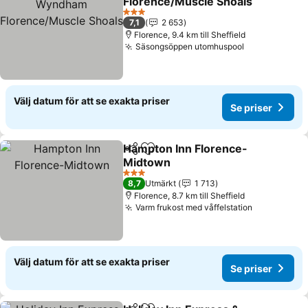
Florence/Muscle Shoals
Se priser
3 Stjärnor
7,1
2 653
Florence, 9.4 km till Sheffield
Säsongsöppen utomhuspool
Se priser
Välj datum för att se exakta priser
Se priser
Hampton Inn Florence-
Dela
Lägg till i Mina Favoriter
Midtown
Se priser
3 Stjärnor
8,7
Utmärkt
1 713
Florence, 8.7 km till Sheffield
Varm frukost med våffelstation
Se priser
Välj datum för att se exakta priser
Se priser