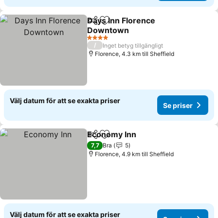
Days Inn Florence
Dela
Lägg till i Mina Favoriter
Downtown
Se priser
4 Stjärnor
/
Inget betyg tillgängligt
Florence, 4.3 km till Sheffield
Välj datum för att se exakta priser
Se priser
Economy Inn
Dela
Lägg till i Mina Favoriter
Se priser
7,7
Bra
5
Florence, 4.9 km till Sheffield
Välj datum för att se exakta priser