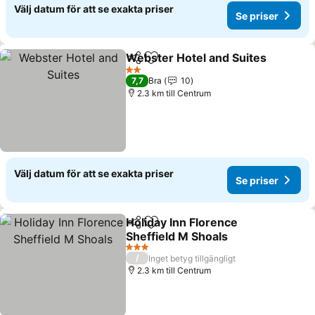
Välj datum för att se exakta priser
Se priser
Webster Hotel and Suites
Dela
Lägg till i Mina Favoriter
2 Stjärnor
7,7
Bra
10
2.3 km till Centrum
Välj datum för att se exakta priser
Se priser
Holiday Inn Florence
Dela
Lägg till i Mina Favoriter
Sheffield M Shoals
Se priser
3 Stjärnor
/
Inget betyg tillgängligt
2.3 km till Centrum