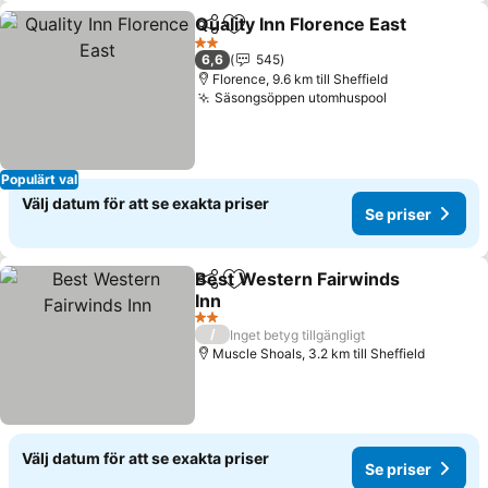
Quality Inn Florence East
Dela
Lägg till i Mina Favoriter
S
2 Stjärnor
6,6
545
Florence, 9.6 km till Sheffield
Säsongsöppen utomhuspool
Se priser
Populärt val
Välj datum för att se exakta priser
Se priser
Best Western Fairwinds
Dela
Lägg till i Mina Favoriter
Inn
Se priser
2 Stjärnor
/
Inget betyg tillgängligt
Muscle Shoals, 3.2 km till Sheffield
Välj datum för att se exakta priser
Se priser