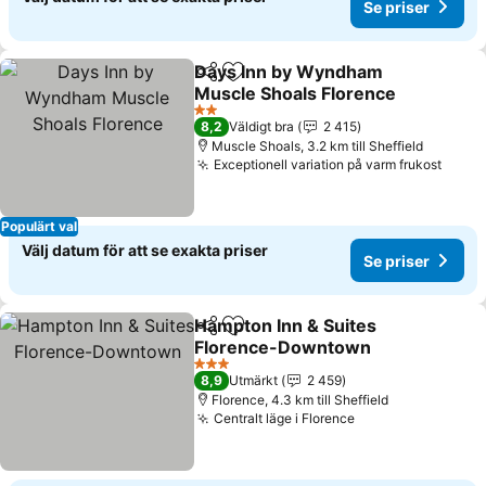
Se priser
Days Inn by Wyndham
Dela
Lägg till i Mina Favoriter
Muscle Shoals Florence
Se priser
2 Stjärnor
8,2
Väldigt bra
2 415
Muscle Shoals, 3.2 km till Sheffield
Exceptionell variation på varm frukost
Se pr
Populärt val
Välj datum för att se exakta priser
Se priser
Hampton Inn & Suites
Dela
Lägg till i Mina Favoriter
Florence-Downtown
Se priser
3 Stjärnor
8,9
Utmärkt
2 459
Florence, 4.3 km till Sheffield
Centralt läge i Florence
Se priser