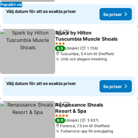
Populärt val
Välj datum för att se exakta priser
Se priser
Spark by Hilton
Dela
Lägg till i Mina Favoriter
Tuscumbia Muscle Shoals
Se priser
3 Stjärnor
8,5
Utmärkt
1 706
Tuscumbia, 5.4 km till Sheffield
Unik och elegant inredning
Se priser
Välj datum för att se exakta priser
Se priser
Renaissance Shoals
Dela
Lägg till i Mina Favoriter
Resort & Spa
Se priser
4 Stjärnor
9,0
Utmärkt
3 637
Florence, 7.5 km till Sheffield
Fullservice-spa för avkoppling
Se priser