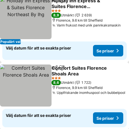
Holiday Inn Express &
Dela
Lägg till i Mina Favoriter
Suites Florence
Northeast By Ihg
Se priser
3 Stjärnor
8,9
Utmärkt
2 639
Florence, 9.6 km till Sheffield
Varm frukost med unik pannkaksmaskin
Se p
Populärt val
Välj datum för att se exakta priser
Se priser
Comfort Suites Florence
Dela
Lägg till i Mina Favoriter
Shoals Area
Se priser
3 Stjärnor
8,6
Utmärkt
1 722
Florence, 9.9 km till Sheffield
Uppfriskande inomhuspool och bubbelpool
S
Välj datum för att se exakta priser
Se priser