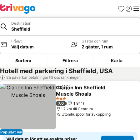
Favoriter
Logga 
Me
Destination
Sheffield
Från/till
Gäster och rum
Välj datum
2 gäster, 1 rum
Sortera
Filtrera
Karta
Hotell med parkering i Sheffield, USA
Så påverkar betalningar till oss rankningen
Clarion Inn Sheffield
Dela
Lägg till i Mina Favoriter
Muscle Shoals
Se priser
3 Stjärnor
7,0
1 941
1.7 km till Centrum
Utomhuspool för avkoppling
Se priser
Populärt val
Välj datum för att se exakta priser