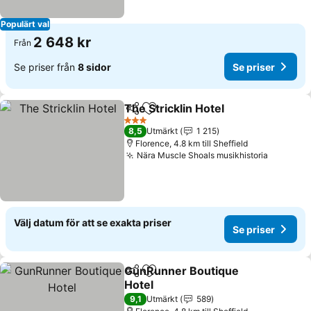
Populärt val
2 648 kr
Från
Se priser från
8 sidor
Se priser
The Stricklin Hotel
Dela
Lägg till i Mina Favoriter
Se prise
3 Stjärnor
8,5
Utmärkt
1 215
Florence, 4.8 km till Sheffield
Nära Muscle Shoals musikhistoria
Se prise
Välj datum för att se exakta priser
Se priser
GunRunner Boutique
Dela
Lägg till i Mina Favoriter
Hotel
Se priser
9,1
Utmärkt
589