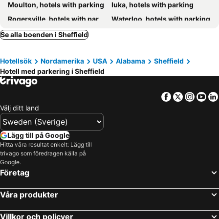
Moulton, hotels with parking
Iuka, hotels with parking
Rogersville, hotels with parking
Waterloo, hotels with parking
Anderson, hotels with parking
Town Creek, hotels with parking
Se alla boenden i Sheffield
Cherokee, hotels with parking
Hillsboro, hotels with parking
Hotellsök
Nordamerika
USA
Alabama
Sheffield
Loretto, hotels with parking
Iron City, hotels with parking
Hotell med parkering i Sheffield
Collinwood, hotels with parking
Loretto, hotels with parking
Facebook
Twitter
Insta
Yo
Välj ditt land
Lägg till på Google
Hitta våra resultat enkelt: Lägg till
trivago som föredragen källa på
Google.
Företag
Våra produkter
Villkor och policyer