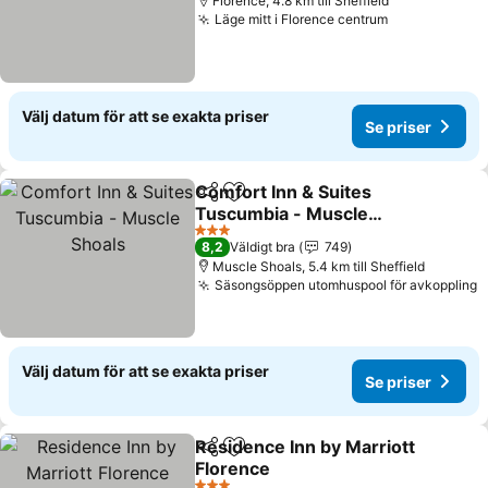
Florence, 4.8 km till Sheffield
Läge mitt i Florence centrum
Se priser
Välj datum för att se exakta priser
Se priser
Comfort Inn & Suites
Dela
Lägg till i Mina Favoriter
Tuscumbia - Muscle
Shoals
Se priser
3 Stjärnor
8,2
Väldigt bra
749
Muscle Shoals, 5.4 km till Sheffield
Säsongsöppen utomhuspool för avkoppling
S
Välj datum för att se exakta priser
Se priser
Residence Inn by Marriott
Dela
Lägg till i Mina Favoriter
Florence