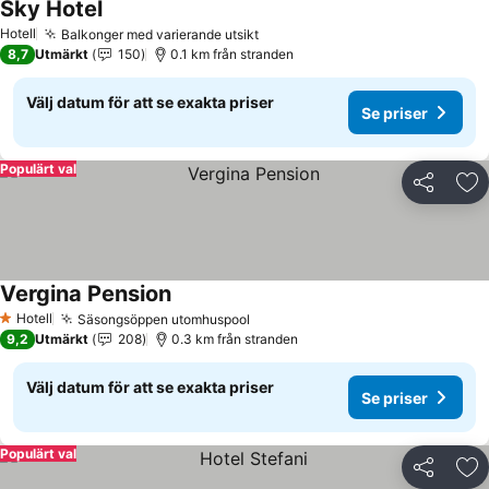
Sky Hotel
Se priser
Hotell
Balkonger med varierande utsikt
Se priser
8,7
Utmärkt
150
0.1 km från stranden
Välj datum för att se exakta priser
Se priser
Populärt val
Dela
Läg
Vergina Pension
Se priser
Hotell
Säsongsöppen utomhuspool
Se priser
1 Stjärnor
9,2
Utmärkt
208
0.3 km från stranden
Välj datum för att se exakta priser
Se priser
Populärt val
Dela
Läg