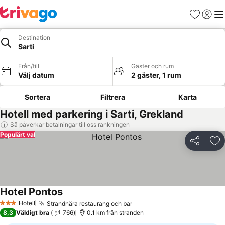
Favoriter
Logga 
Me
Destination
Sarti
Från/till
Gäster och rum
Välj datum
2 gäster, 1 rum
Sortera
Filtrera
Karta
Hotell med parkering i Sarti, Grekland
Så påverkar betalningar till oss rankningen
Populärt val
Dela
Läg
Hotel Pontos
Se priser
Hotell
Strandnära restaurang och bar
Se priser
3 Stjärnor
8,3
Väldigt bra
766
0.1 km från stranden