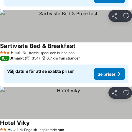
Dela
Läg
Sartivista Bed & Breakfast
Se priser
Hotell
Utomhuspool och bubbelpool
Se priser
3 Stjärnor
9,5
Utmärkt
354
0.7 km från stranden
Välj datum för att se exakta priser
Se priser
Dela
Läg
Hotel Viky
Se priser
Hotell
Engelsk-inspirerade rum
Se priser
2 Stjärnor