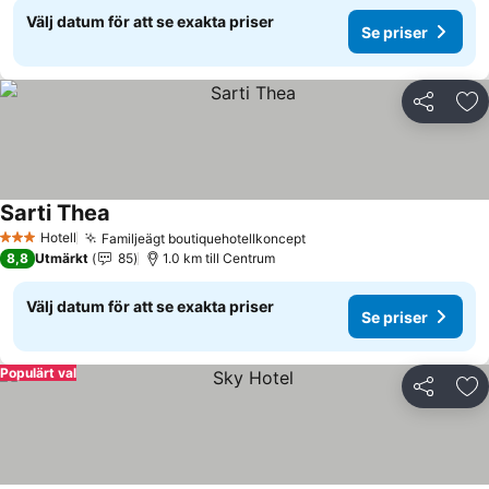
Välj datum för att se exakta priser
Se priser
Dela
Läg
Sarti Thea
Se priser
Hotell
Familjeägt boutiquehotellkoncept
Se priser
3 Stjärnor
8,8
Utmärkt
85
1.0 km till Centrum
Välj datum för att se exakta priser
Se priser
Populärt val
Dela
Läg