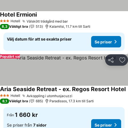
Hotel Ermioni
Se priser
Hotell
Välskött trädgård med bar
Se priser
3 Stjärnor
8,3
Väldigt bra
513
Kalamitsi, 11.7 km till Sarti
Välj datum för att se exakta priser
Se priser
Populärt val
Dela
Läg
Aria Seaside Retreat - ex. Regos Resort Hotel
S
Hotell
Avkoppling i utomhusjacuzzi
Se priser
3 Stjärnor
8,1
Väldigt bra
685
Paradissos, 17.3 km till Sarti
1 660 kr
Från
Se priser från
7 sidor
Se priser