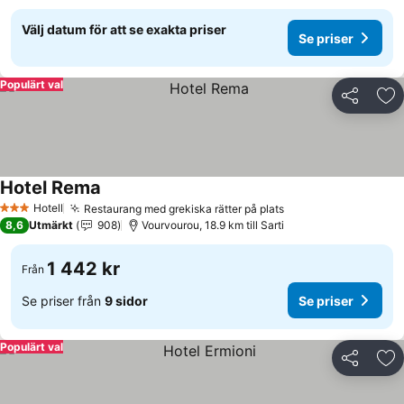
Välj datum för att se exakta priser
Se priser
Populärt val
Dela
Läg
Hotel Rema
Se priser
Hotell
Restaurang med grekiska rätter på plats
Se priser
3 Stjärnor
8,6
Utmärkt
908
Vourvourou, 18.9 km till Sarti
1 442 kr
Från
Se priser från
9 sidor
Se priser
Populärt val
Dela
Läg