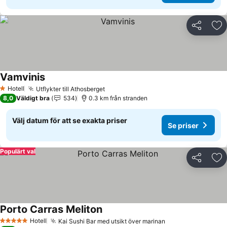
Dela
Läg
Vamvinis
Se priser
Hotell
Utflykter till Athosberget
Se priser
1 Stjärnor
8,0
Väldigt bra
534
0.3 km från stranden
Välj datum för att se exakta priser
Se priser
Populärt val
Dela
Läg
Porto Carras Meliton
Se priser
Hotell
Kai Sushi Bar med utsikt över marinan
Se priser
5 Stjärnor