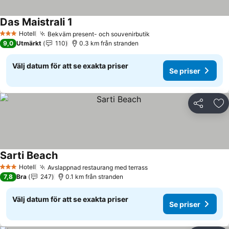
Das Maistrali 1
Se priser
Hotell
Bekväm present- och souvenirbutik
Se priser
3 Stjärnor
9,0
Utmärkt
110
0.3 km från stranden
Välj datum för att se exakta priser
Se priser
Dela
Läg
Sarti Beach
Se priser
Hotell
Avslappnad restaurang med terrass
Se priser
3 Stjärnor
7,8
Bra
247
0.1 km från stranden
Välj datum för att se exakta priser
Se priser