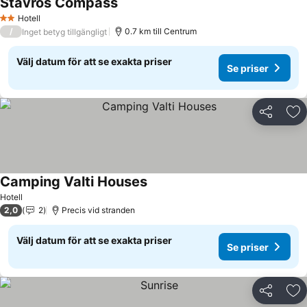
Stavros Compass
Se priser
Hotell
2 Stjärnor
/
0.7 km till Centrum
Inget betyg tillgängligt
Välj datum för att se exakta priser
Se priser
Dela
Läg
Camping Valti Houses
Se priser
Hotell
2,0
2
Precis vid stranden
Välj datum för att se exakta priser
Se priser
Dela
Läg