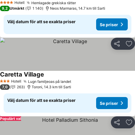
Hotell
Hemlagade grekiska rätter
Se priser
4 Stjärnor
9,2
Utmärkt
1 140
Neos Marmaras, 14.7 km till Sarti
Välj datum för att se exakta priser
Se priser
Dela
Läg
Caretta Village
Se priser
Hotell
Lugn familjeoas på landet
Se priser
3 Stjärnor
7,0
263
Toroni, 14.3 km till Sarti
Välj datum för att se exakta priser
Se priser
Populärt val
Dela
Läg