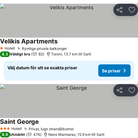
Dela
Läg
Velikis Apartments
Se priser
Hotell
Rymliga privata balkonger
Se priser
1 Stjärnor
8,3
Väldigt bra
82
Toroni, 13.7 km till Sarti
Välj datum för att se exakta priser
Se priser
Dela
Läg
Saint George
Se priser
Hotell
Privat, lugn strandåtkomst
Se priser
3 Stjärnor
8,9
Utmärkt
474
Neos Marmaras, 15.9 km till Sarti