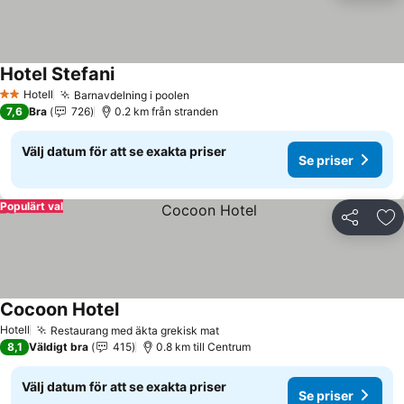
Hotel Stefani
Se priser
Hotell
Barnavdelning i poolen
Se priser
2 Stjärnor
7,6
Bra
726
0.2 km från stranden
Välj datum för att se exakta priser
Se priser
Populärt val
Dela
Läg
Cocoon Hotel
Se priser
Hotell
Restaurang med äkta grekisk mat
Se priser
8,1
Väldigt bra
415
0.8 km till Centrum
Välj datum för att se exakta priser
Se priser