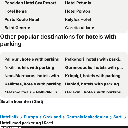
Poseidon Hotel Sea Resort
Hotel Petunia
Hotel Rema
Hotel Pontos
Porto Koufo Hotel
Kelyfos Hotel
Saint George
Caretta Village
Other popular destinations for hotels with
Aria Seaside Retreat - ex. Regos Resort Hotel
Vourvourou Hotel
parking
Haus Katerina
Cocoon Hotel
Thalassa
Hotel Palladium Sithonia
Paliouri, hotels with parking
Pefkohori, hotels with parking
Hotel Ermioni
Eco Green Residences & Suites
Nikiti, hotels with parking
Ouranoupolis, hotels with parking
Chronos Hotel
Sartivista Bed & Breakfast
Neos Marmaras, hotels with parking
Kriopigi, hotels with parking
House Mistral
Kaplanis House
Kallithea, hotels with parking
Hanioti, hotels with parking
Pella Hotel - new
Star Paradise Hotel
Metamorfosis - Halkidiki, hotels with parking
Gerakini, hotels with parking
Akrotiri Hotel
Meliton Inn Hotel & Suites by the beach
Polichrono, hotels with parking
Afitos, hotels with parking
Se alla boenden i Sarti
Das Maistrali 1
Ariadni Blue
Agios Ioannis Chalkidikis, hotels with parking
Nea Skioni, hotels with parking
Vigla Ias
Sarti Thea
Hotellsök
Europa
Grekland
Centrala Makedonien
Sarti
Vourvourou, hotels with parking
Kassandria, hotels with parking
Vergina Pension
Hotel Stefani
Hotell med parkering i Sarti
Ammouliani, hotels with parking
Toroni, hotels with parking
Hotel Viky
GreenHill Holiday Suites