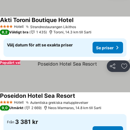
Akti Toroni Boutique Hotel
Se priser
Hotell
Strandrestaurangen Likithos
Se priser
4 Stjärnor
8,2
Väldigt bra
1 435
Toroni, 14.3 km till Sarti
Välj datum för att se exakta priser
Se priser
Populärt val
Dela
Läg
Poseidon Hotel Sea Resort
Se priser
Hotell
Autentiska grekiska matupplevelser
Se priser
4 Stjärnor
9,0
Utmärkt
2 669
Neos Marmaras, 14.8 km till Sarti
3 381 kr
Från