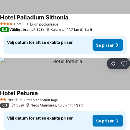
Hotel Palladium Sithonia
Se priser
Hotell
Lugn poolområde
Se priser
4 Stjärnor
8,2
Väldigt bra
328
Kalamitsi, 11.7 km till Sarti
Välj datum för att se exakta priser
Se priser
Dela
Läg
Hotel Petunia
Se priser
Hotell
Utmärkt centralt läge
Se priser
2 Stjärnor
6,1
539
Neos Marmaras, 16.3 km till Sarti
Välj datum för att se exakta priser
Se priser