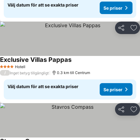
Välj datum för att se exakta priser
Se priser
Dela
Läg
Exclusive Villas Pappas
Se priser
Hotell
4 Stjärnor
/
0.3 km till Centrum
Inget betyg tillgängligt
Välj datum för att se exakta priser
Se priser
Dela
Läg