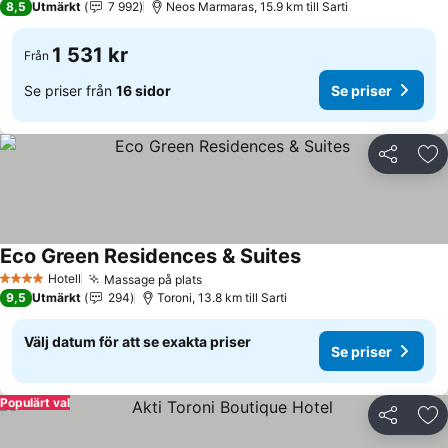
8,5
Utmärkt
7 992
Neos Marmaras, 15.9 km till Sarti
1 531 kr
Från
Se priser från
16 sidor
Se priser
Dela
Läg
Eco Green Residences & Suites
Se priser
Hotell
Massage på plats
Se priser
4 Stjärnor
9,5
Utmärkt
294
Toroni, 13.8 km till Sarti
Välj datum för att se exakta priser
Se priser
Populärt val
Dela
Läg