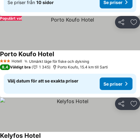
Se priser från
10 sidor
Se priser
Populärt val
Dela
Läg
Porto Koufo Hotel
Se priser
Hotell
Utmärkt läge för fiske och dykning
Se priser
3 Stjärnor
8,4
Väldigt bra
1 345
Porto Koufo, 15.4 km till Sarti
Välj datum för att se exakta priser
Se priser
Dela
Läg
Kelyfos Hotel
Se priser