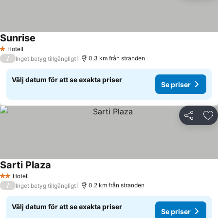
Sunrise
Se priser
Hotell
1 Stjärnor
/
0.3 km från stranden
Inget betyg tillgängligt
Välj datum för att se exakta priser
Se priser
Dela
Läg
Sarti Plaza
Se priser
Hotell
2 Stjärnor
/
0.2 km från stranden
Inget betyg tillgängligt
Välj datum för att se exakta priser
Se priser