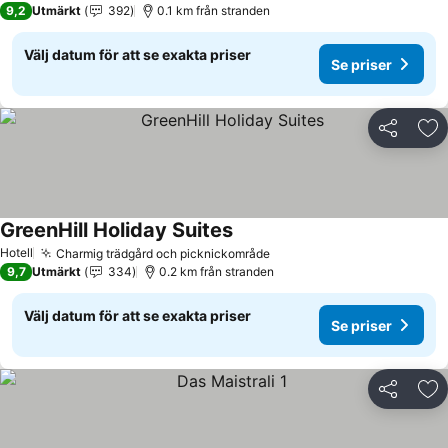
9,2
Utmärkt
392
0.1 km från stranden
Välj datum för att se exakta priser
Se priser
Dela
Läg
GreenHill Holiday Suites
Se priser
Hotell
Charmig trädgård och picknickområde
Se priser
9,7
Utmärkt
334
0.2 km från stranden
Välj datum för att se exakta priser
Se priser
Dela
Läg