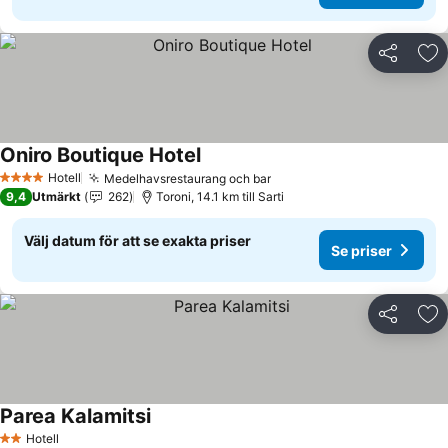
Dela
Läg
Oniro Boutique Hotel
Se priser
Hotell
Medelhavsrestaurang och bar
Se priser
4 Stjärnor
9,4
Utmärkt
262
Toroni, 14.1 km till Sarti
Välj datum för att se exakta priser
Se priser
Dela
Läg
Parea Kalamitsi
Se priser
Hotell
2 Stjärnor