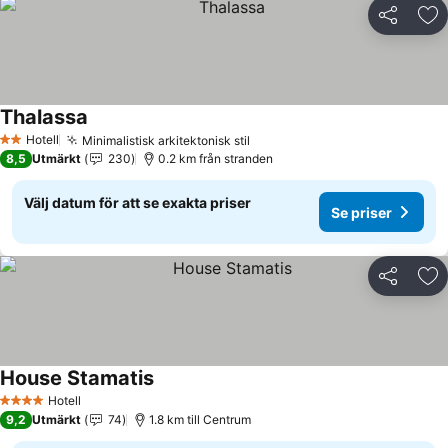
Dela
Läg
Thalassa
Se priser
Hotell
Minimalistisk arkitektonisk stil
Se priser
2 Stjärnor
8,5
Utmärkt
230
0.2 km från stranden
Välj datum för att se exakta priser
Se priser
Dela
Läg
House Stamatis
Se priser
Hotell
4 Stjärnor
9,2
Utmärkt
74
1.8 km till Centrum