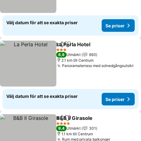
Välj datum för att se exakta priser
Se priser
La Perla Hotel
Dela
Lägg till i Mina Favoriter
3 Stjärnor
8,8
Utmärkt
693
2.1 km till Centrum
Panoramaterrass med solnedgångsutsikt
Välj datum för att se exakta priser
Se priser
B&B Il Girasole
Dela
Lägg till i Mina Favoriter
4 Stjärnor
9,4
Utmärkt
301
1.1 km till Centrum
Rum med privata balkonger