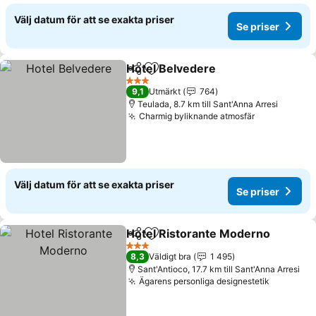
Välj datum för att se exakta priser
Se priser
Hotel Belvedere
Dela
Lägg till i Mina Favoriter
3 Stjärnor
9,1
Utmärkt
764
Teulada, 8.7 km till Sant'Anna Arresi
Charmig byliknande atmosfär
Välj datum för att se exakta priser
Se priser
Hotel Ristorante Moderno
Dela
Lägg till i Mina Favoriter
3 Stjärnor
8,3
Väldigt bra
1 495
Sant'Antioco, 17.7 km till Sant'Anna Arresi
Ägarens personliga designestetik