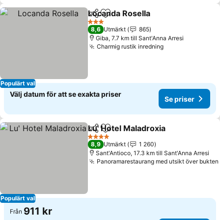
Locanda Rosella
Dela
Lägg till i Mina Favoriter
3 Stjärnor
8,6
Utmärkt
865
Giba, 7.7 km till Sant'Anna Arresi
Charmig rustik inredning
Populärt val
Välj datum för att se exakta priser
Se priser
Lu' Hotel Maladroxia
Dela
Lägg till i Mina Favoriter
4 Stjärnor
8,9
Utmärkt
1 260
Sant'Antioco, 17.3 km till Sant'Anna Arresi
Panoramarestaurang med utsikt över bukten
Populärt val
911 kr
Från