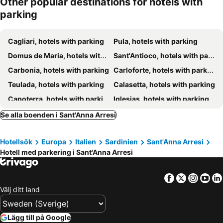
Other popular destinations for hotels with
Residence Elegance
L'Eden
parking
Cagliari, hotels with parking
Pula, hotels with parking
Domus de Maria, hotels with parking
Sant'Antioco, hotels with parking
Carbonia, hotels with parking
Carloforte, hotels with parking
Teulada, hotels with parking
Calasetta, hotels with parking
Capoterra, hotels with parking
Iglesias, hotels with parking
Portoscuso, hotels with parking
Elmas, hotels with parking
Se alla boenden i Sant'Anna Arresi
Assemini, hotels with parking
San Giovanni Suergiu, hotels with parking
Hotellsök
Europa
Italien
Sardinien
Sant'Anna Arresi
Gonnesa, hotels with parking
Piscinas, hotels with parking
Hotell med parkering i Sant'Anna Arresi
Giba, hotels with parking
Masainas, hotels with parking
Sarroch, hotels with parking
Villa San Pietro, hotels with parking
Facebook
Twitter
Insta
Yo
Buggerru, hotels with parking
Villamassargia, hotels with parking
Välj ditt land
Santadi, hotels with parking
Tratalias, hotels with parking
Uta, hotels with parking
Perdaxius, hotels with parking
Lägg till på Google