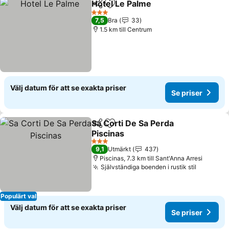
Hotel Le Palme
Dela
Lägg till i Mina Favoriter
3 Stjärnor
7,5
Bra
33
1.5 km till Centrum
Välj datum för att se exakta priser
Se priser
Sa Corti De Sa Perda
Dela
Lägg till i Mina Favoriter
Piscinas
3 Stjärnor
9,1
Utmärkt
437
Piscinas, 7.3 km till Sant'Anna Arresi
Självständiga boenden i rustik stil
Populärt val
Välj datum för att se exakta priser
Se priser