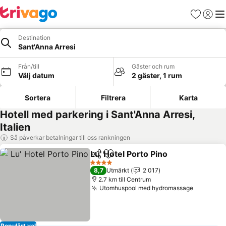
Favoriter
Logga 
Me
Destination
Sant'Anna Arresi
Från/till
Gäster och rum
Välj datum
2 gäster, 1 rum
Sortera
Filtrera
Karta
Hotell med parkering i Sant'Anna Arresi,
Italien
Så påverkar betalningar till oss rankningen
Lu' Hotel Porto Pino
Dela
Lägg till i Mina Favoriter
4 Stjärnor
8,7
Utmärkt
2 017
2.7 km till Centrum
Utomhuspool med hydromassage
Populärt val