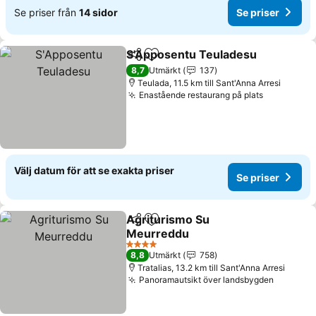
Se priser från
14 sidor
Se priser
S'Apposentu Teuladesu
Dela
Lägg till i Mina Favoriter
8,7
Utmärkt
137
Teulada, 11.5 km till Sant'Anna Arresi
Enastående restaurang på plats
Välj datum för att se exakta priser
Se priser
Agriturismo Su
Dela
Lägg till i Mina Favoriter
Meurreddu
4 Stjärnor
8,8
Utmärkt
758
Tratalias, 13.2 km till Sant'Anna Arresi
Panoramautsikt över landsbygden