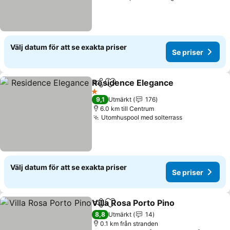
Välj datum för att se exakta priser
Se priser
Residence Elegance
Dela
Lägg till i Mina Favoriter
1 Stjärnor
9,1
Utmärkt
176
6.0 km till Centrum
Utomhuspool med solterrass
Välj datum för att se exakta priser
Se priser
Villa Rosa Porto Pino
Dela
Lägg till i Mina Favoriter
8,8
Utmärkt
14
0.1 km från stranden