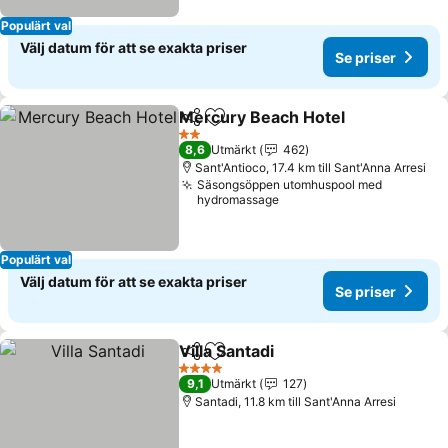
Populärt val
Välj datum för att se exakta priser
Se priser
Mercury Beach Hotel
Dela
Lägg till i Mina Favoriter
2 Stjärnor
8,6
Utmärkt
462
Sant'Antioco, 17.4 km till Sant'Anna Arresi
Säsongsöppen utomhuspool med
hydromassage
Populärt val
Välj datum för att se exakta priser
Se priser
Villa Santadi
Dela
Lägg till i Mina Favoriter
4 Stjärnor
9,1
Utmärkt
127
Santadi, 11.8 km till Sant'Anna Arresi