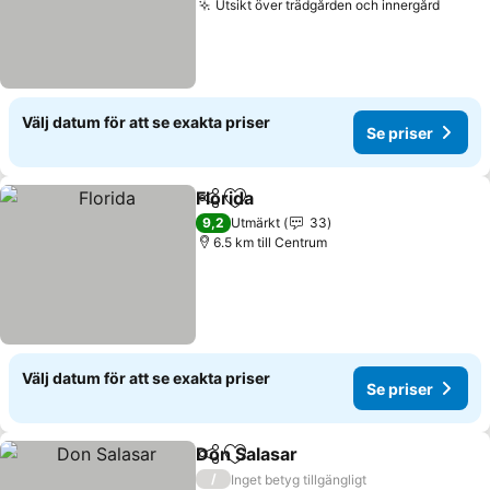
Utsikt över trädgården och innergård
Välj datum för att se exakta priser
Se priser
Florida
Dela
Lägg till i Mina Favoriter
9,2
Utmärkt
33
6.5 km till Centrum
Välj datum för att se exakta priser
Se priser
Don Salasar
Dela
Lägg till i Mina Favoriter
/
Inget betyg tillgängligt