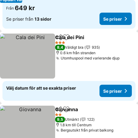
649 kr
Från
Se priser från
13 sidor
Se priser
Cala dei Pini
Dela
Lägg till i Mina Favoriter
3 Stjärnor
8,4
Väldigt bra
935
0.6 km från stranden
Utomhuspool med varierande djup
Välj datum för att se exakta priser
Se priser
Giovanna
Dela
Lägg till i Mina Favoriter
2 Stjärnor
9,5
Utmärkt
122
1.8 km till Centrum
Bergsutsikt från privat balkong