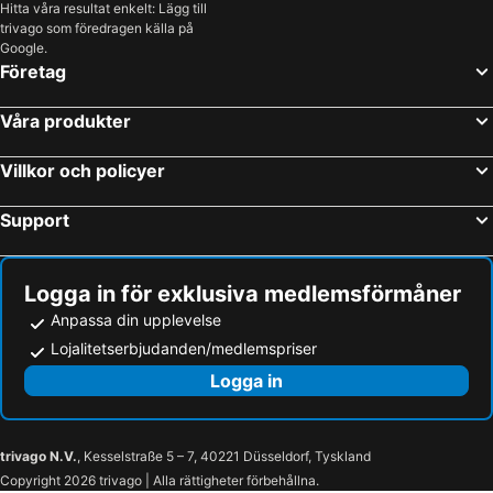
Hitta våra resultat enkelt: Lägg till
Villasor, hotels with parking
Nuxis, hotels with parking
trivago som föredragen källa på
Narcao, hotels with parking
Decimomannu, hotels with parking
Google.
Företag
Siliqua, hotels with parking
Domusnovas, hotels with parking
Vallermosa, hotels with parking
Decimoputzu, hotels with parking
Våra produkter
Villaperuccio, hotels with parking
Musei, hotels with parking
Villkor och policyer
Support
Logga in för exklusiva medlemsförmåner
Anpassa din upplevelse
Lojalitetserbjudanden/medlemspriser
Logga in
trivago N.V.
, Kesselstraße 5 – 7, 40221 Düsseldorf, Tyskland
Copyright 2026 trivago | Alla rättigheter förbehållna.