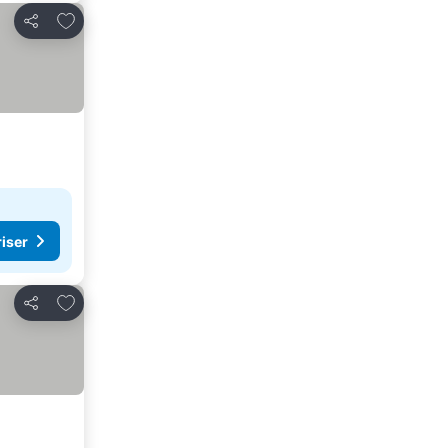
Lägg till i Mina Favoriter
Dela
riser
Lägg till i Mina Favoriter
Dela