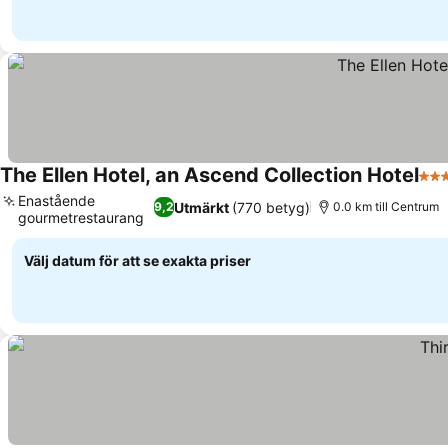
The Ellen Hotel, an Ascend Collection Hotel
3 St
Enastående
Utmärkt
(770 betyg)
9,2
0.0 km till Centrum
gourmetrestaurang
Se priser
Välj datum för att se exakta priser