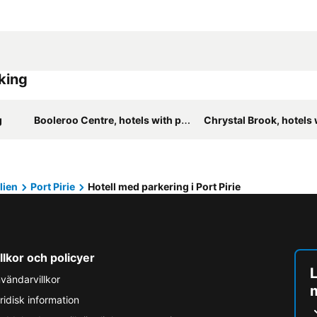
rking
g
Booleroo Centre, hotels with parking
Chrystal Brook, hotels wit
lien
Port Pirie
Hotell med parkering i Port Pirie
llkor och policyer
L
vändarvillkor
ridisk information