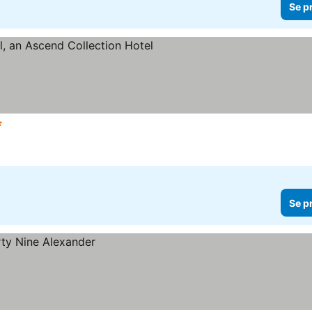
Se p
järnor
Se priser
Se p