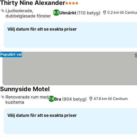
Thirty Nine Alexander
4 Stjärnor
Se priser
Ljudisolerade,
Utmärkt
(110 betyg)
9,5
0.2 km till Centr
dubbelglasade fönster
Se priser
Välj datum för att se exakta priser
Populärt val
Sunnyside Motel
Se priser
Renoverade rum med
Bra
(904 betyg)
7,6
47.6 km till Centrum
kusttema
Se priser
Välj datum för att se exakta priser