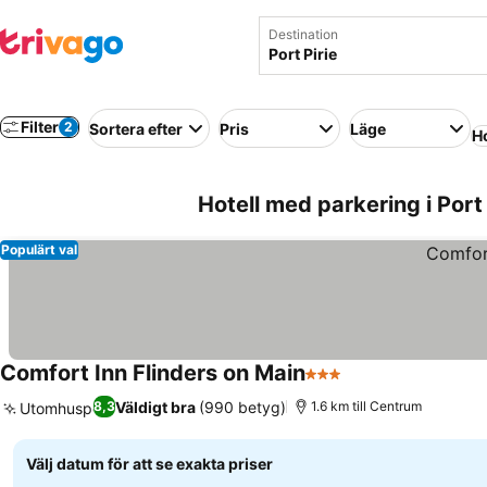
Destination
Filter
2
Sortera efter
Pris
Läge
Ho
Hotell med parkering i Port 
Populärt val
Comfort Inn Flinders on Main
3 Stjärnor
Se priser
Väldigt bra
(990 betyg)
8,3
1.6 km till Centrum
Utomhuspool
Se priser
Välj datum för att se exakta priser