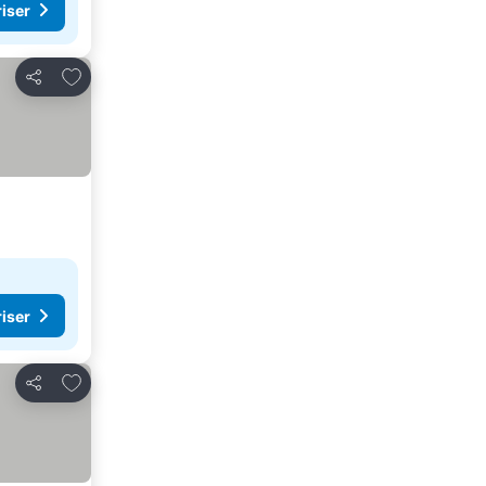
riser
Lägg till i Mina Favoriter
Dela
riser
Lägg till i Mina Favoriter
Dela