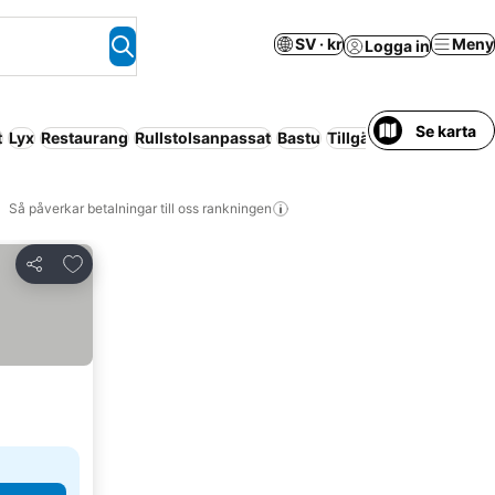
SV · kr
Meny
Logga in
Se karta
t
Lyx
Restaurang
Rullstolsanpassat
Bastu
Tillgänglighetsanpas
Så påverkar betalningar till oss rankningen
Lägg till i Mina Favoriter
Dela