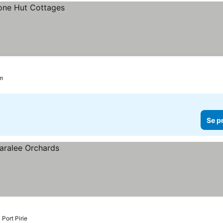
um
Se p
 Port Pirie