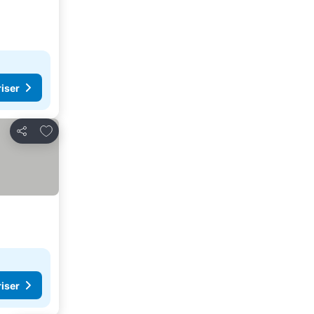
riser
Lägg till i Mina Favoriter
Dela
riser