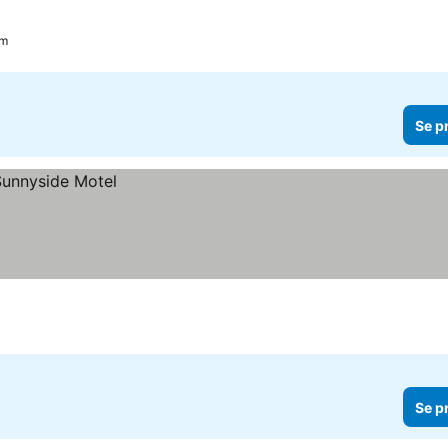
um
Se p
Se p