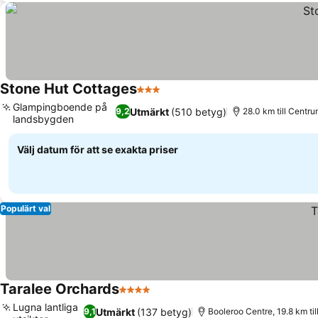
Stone Hut Cottages
3 Stjärnor
Se priser
Glampingboende på
Utmärkt
(510 betyg)
9,2
28.0 km till Centr
landsbygden
Se priser
Välj datum för att se exakta priser
Populärt val
Taralee Orchards
4 Stjärnor
Se priser
Lugna lantliga
Utmärkt
(137 betyg)
9,1
Booleroo Centre, 19.8 km till