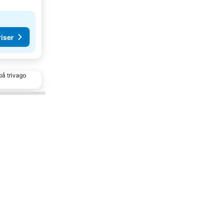
riser
på trivago