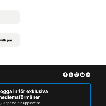
h parking
Facebook
Twitter
Instagram
Youtube
Linkedin
ogga in för exklusiva
medlemsförmåner
Anpassa din upplevelse