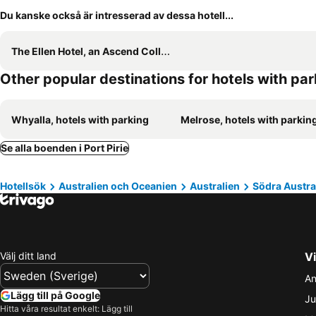
Du kanske också är intresserad av dessa hotell...
The Ellen Hotel, an Ascend Collection Hotel
Other popular destinations for hotels with pa
Whyalla, hotels with parking
Melrose, hotels with parkin
Se alla boenden i Port Pirie
Hotellsök
Australien och Oceanien
Australien
Södra Austra
Välj ditt land
Vi
An
Lägg till på Google
Ju
Hitta våra resultat enkelt: Lägg till