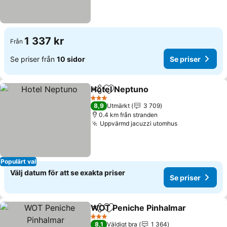
1 337 kr
Från
Se priser från
10 sidor
Se priser
Hotel Neptuno
Dela
Lägg till i Mina Favoriter
3 Stjärnor
8,9
Utmärkt
3 709
0.4 km från stranden
Uppvärmd jacuzzi utomhus
Populärt val
Välj datum för att se exakta priser
Se priser
WOT Peniche Pinhalmar
Dela
Lägg till i Mina Favoriter
3 Stjärnor
8,1
Väldigt bra
1 364