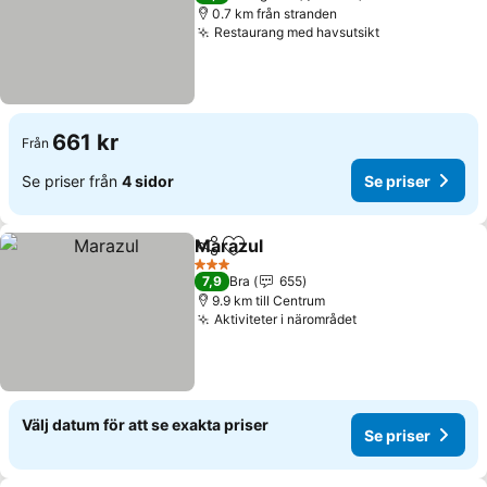
0.7 km från stranden
Restaurang med havsutsikt
661 kr
Från
Se priser från
4 sidor
Se priser
Marazul
Dela
Lägg till i Mina Favoriter
3 Stjärnor
7,9
Bra
655
9.9 km till Centrum
Aktiviteter i närområdet
Välj datum för att se exakta priser
Se priser