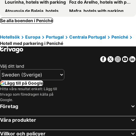
Lourinha, hotels with parking
Foz do Arelho, hotels with parking
Pousada Vila Óbidos
Hotel Real d Obidos
Atouguia de Baleia, hotels with parking
Mafra, hotels with parking
Casa D Obidos
Casais do Baleal, hotels with parking
São Martinho, hotels with parking
Se alla boenden i Peniché
Rio Maior, hotels with parking
Cadaval, hotels with parking
Hotellsök
Europa
Portugal
Centrala Portugal
Peniché
Alenquer, hotels with parking
Vau, hotels with parking
Hotell med parkering i Peniché
Turcifal, hotels with parking
Bombarral, hotels with parking
Sobral de Monte Agraço, hotels with parking
Aljubarrota, hotels with parking
Facebook
Twitter
Insta
Yo
Santa Cruz, hotels with parking
Ribamar, hotels with parking
Välj ditt land
Valado dos Frades, hotels with parking
Atalaia, hotels with parking
Arruda dos Vinhos, hotels with parking
Lägg till på Google
Hitta våra resultat enkelt: Lägg till
trivago som föredragen källa på
Google.
Företag
Våra produkter
Villkor och policyer