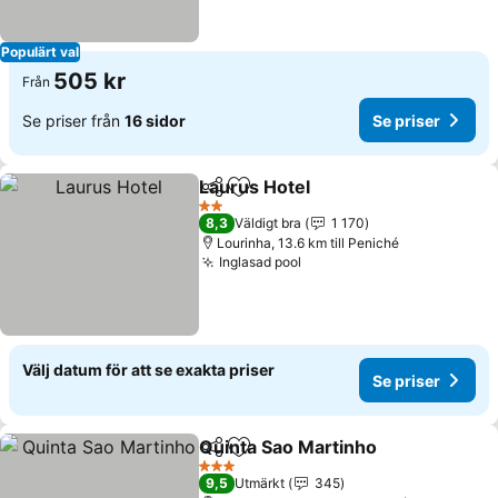
Populärt val
505 kr
Från
Se priser från
16 sidor
Se priser
Laurus Hotel
Dela
Lägg till i Mina Favoriter
2 Stjärnor
8,3
Väldigt bra
1 170
Lourinha, 13.6 km till Peniché
Inglasad pool
Välj datum för att se exakta priser
Se priser
Quinta Sao Martinho
Dela
Lägg till i Mina Favoriter
3 Stjärnor
9,5
Utmärkt
345