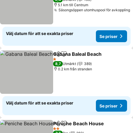
5.1 km till Centrum
Säsongsöppen utomhuspool för avkoppling
Välj datum för att se exakta priser
Se priser
Gabana Baleal Beach
Dela
Lägg till i Mina Favoriter
1 Stjärnor
8,7
Utmärkt
389
0.2 km från stranden
Välj datum för att se exakta priser
Se priser
Peniche Beach House
Dela
Lägg till i Mina Favoriter
2 Stjärnor