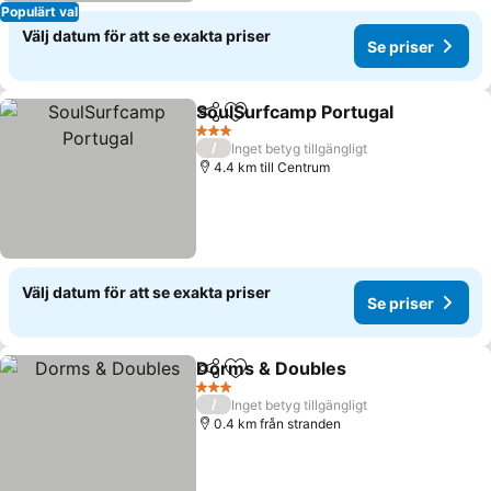
Populärt val
Välj datum för att se exakta priser
Se priser
SoulSurfcamp Portugal
Dela
Lägg till i Mina Favoriter
3 Stjärnor
/
Inget betyg tillgängligt
4.4 km till Centrum
Välj datum för att se exakta priser
Se priser
Dorms & Doubles
Dela
Lägg till i Mina Favoriter
3 Stjärnor
/
Inget betyg tillgängligt
0.4 km från stranden