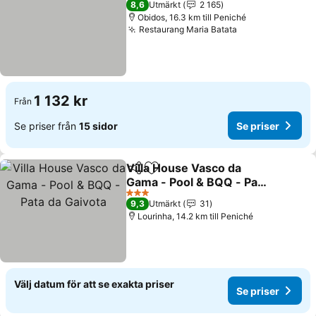
8,6
Utmärkt
2 165
Obidos, 16.3 km till Peniché
Restaurang Maria Batata
1 132 kr
Från
Se priser från
15 sidor
Se priser
Villa House Vasco da
Dela
Lägg till i Mina Favoriter
Gama - Pool & BQQ - Pata
da Gaivota
3 Stjärnor
9,3
Utmärkt
31
Lourinha, 14.2 km till Peniché
Välj datum för att se exakta priser
Se priser