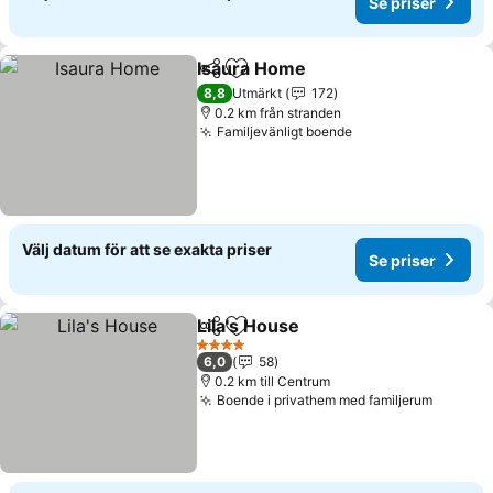
Se priser
Isaura Home
Dela
Lägg till i Mina Favoriter
8,8
Utmärkt
172
0.2 km från stranden
Familjevänligt boende
Välj datum för att se exakta priser
Se priser
Lila's House
Dela
Lägg till i Mina Favoriter
4 Stjärnor
6,0
58
0.2 km till Centrum
Boende i privathem med familjerum