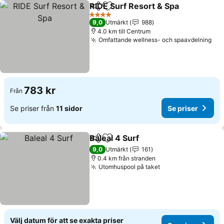
RIDE Surf Resort & Spa
Dela
Lägg till i Mina Favoriter
4 Stjärnor
9,0
Utmärkt
988
4.0 km till Centrum
Omfattande wellness- och spaavdelning
783 kr
Från
Se priser från
11 sidor
Se priser
Baleal 4 Surf
Dela
Lägg till i Mina Favoriter
9,0
Utmärkt
161
0.4 km från stranden
Utomhuspool på taket
Välj datum för att se exakta priser