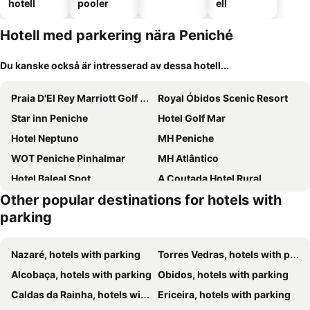
hotell
pooler
ell
Hotell med parkering nära Peniché
Du kanske också är intresserad av dessa hotell...
Praia D'El Rey Marriott Golf & Beach Resort
Royal Óbidos Scenic Resort
Star inn Peniche
Hotel Golf Mar
Hotel Neptuno
MH Peniche
WOT Peniche Pinhalmar
MH Atlântico
Hotel Baleal Spot
A Coutada Hotel Rural
Other popular destinations for hotels with
Rio do Prado
Aktion Peniche Hostel & Apartments
parking
INATEL Foz do Arelho
Hotel Louro
Hotel Vila d'Óbidos
Marazul
Nazaré, hotels with parking
Torres Vedras, hotels with parking
RIDE Surf Resort & Spa
Baleal 4 Surf
Alcobaça, hotels with parking
Obidos, hotels with parking
Isaura Home
Villa House Vasco da Gama - Pool & BQQ - Pata da Gaivota
Caldas da Rainha, hotels with parking
Ericeira, hotels with parking
Obidos Lagoon Wellness Retreat
Água d'Alma Hotel