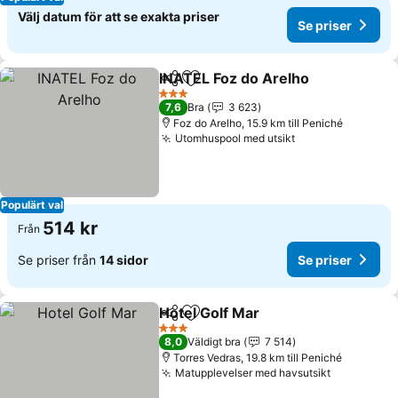
Välj datum för att se exakta priser
Se priser
INATEL Foz do Arelho
Dela
Lägg till i Mina Favoriter
3 Stjärnor
7,6
Bra
3 623
Foz do Arelho, 15.9 km till Peniché
Utomhuspool med utsikt
Populärt val
514 kr
Från
Se priser från
14 sidor
Se priser
Hotel Golf Mar
Dela
Lägg till i Mina Favoriter
3 Stjärnor
8,0
Väldigt bra
7 514
Torres Vedras, 19.8 km till Peniché
Matupplevelser med havsutsikt