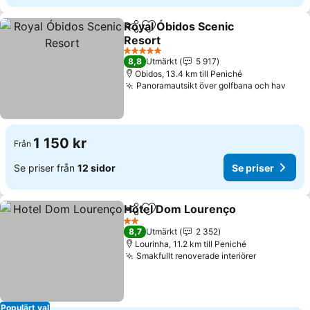
Royal Óbidos Scenic
Dela
Lägg till i Mina Favoriter
Resort
5 Stjärnor
8,8
Utmärkt
5 917
Obidos, 13.4 km till Peniché
Panoramautsikt över golfbana och hav
1 150 kr
Från
Se priser från
12 sidor
Se priser
Hotel Dom Lourenço
Dela
Lägg till i Mina Favoriter
2 Stjärnor
8,7
Utmärkt
2 352
Lourinha, 11.2 km till Peniché
Smakfullt renoverade interiörer
Populärt val