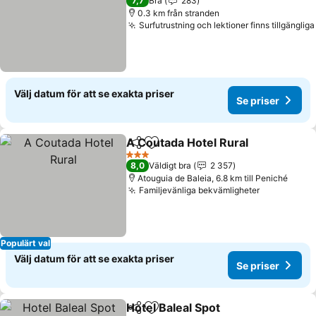
7,7
Bra
283
0.3 km från stranden
Surfutrustning och lektioner finns tillgängliga
Välj datum för att se exakta priser
Se priser
A Coutada Hotel Rural
Dela
Lägg till i Mina Favoriter
3 Stjärnor
8,0
Väldigt bra
2 357
Atouguia de Baleia, 6.8 km till Peniché
Familjevänliga bekvämligheter
Populärt val
Välj datum för att se exakta priser
Se priser
Hotel Baleal Spot
Dela
Lägg till i Mina Favoriter