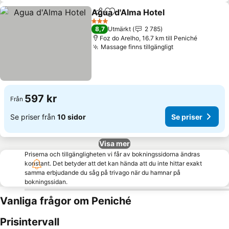
Agua d'Alma Hotel
Dela
Lägg till i Mina Favoriter
3 Stjärnor
8,7
Utmärkt
2 785
Foz do Arelho, 16.7 km till Peniché
Massage finns tillgängligt
597 kr
Från
Se priser från
10 sidor
Se priser
Visa mer
Priserna och tillgängligheten vi får av bokningssidorna ändras
konstant. Det betyder att det kan hända att du inte hittar exakt
samma erbjudande du såg på trivago när du hamnar på
bokningssidan.
Vanliga frågor om Peniché
Prisintervall