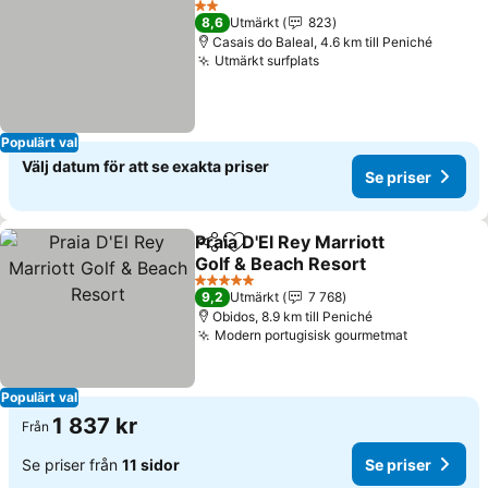
2 Stjärnor
8,6
Utmärkt
823
Casais do Baleal, 4.6 km till Peniché
Utmärkt surfplats
Populärt val
Välj datum för att se exakta priser
Se priser
Praia D'El Rey Marriott
Dela
Lägg till i Mina Favoriter
Golf & Beach Resort
5 Stjärnor
9,2
Utmärkt
7 768
Obidos, 8.9 km till Peniché
Modern portugisisk gourmetmat
Populärt val
1 837 kr
Från
Se priser från
11 sidor
Se priser