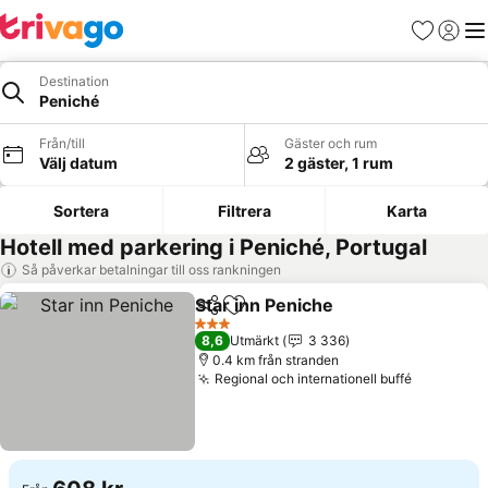
Favoriter
Logga 
Me
Destination
Peniché
Från/till
Gäster och rum
Välj datum
2 gäster, 1 rum
Sortera
Filtrera
Karta
Hotell med parkering i Peniché, Portugal
Så påverkar betalningar till oss rankningen
Star inn Peniche
Dela
Lägg till i Mina Favoriter
3 Stjärnor
8,6
Utmärkt
3 336
0.4 km från stranden
Regional och internationell buffé