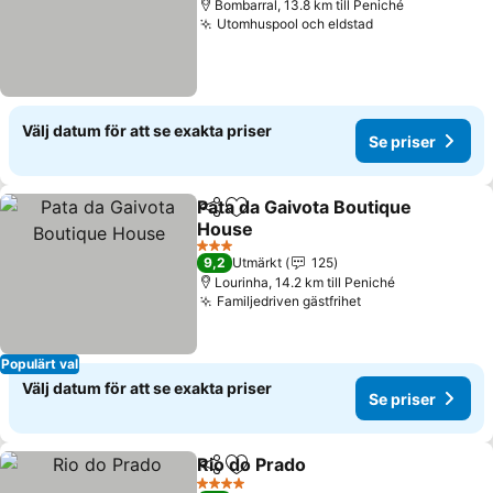
Bombarral, 13.8 km till Peniché
Utomhuspool och eldstad
Välj datum för att se exakta priser
Se priser
Pata da Gaivota Boutique
Dela
Lägg till i Mina Favoriter
House
3 Stjärnor
9,2
Utmärkt
125
Lourinha, 14.2 km till Peniché
Familjedriven gästfrihet
Populärt val
Välj datum för att se exakta priser
Se priser
Rio do Prado
Dela
Lägg till i Mina Favoriter
4 Stjärnor