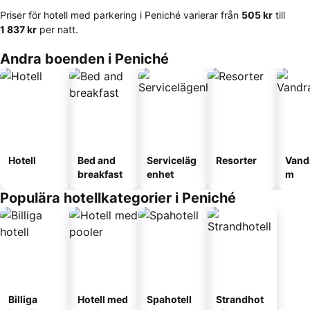
Priser för hotell med parkering i Peniché varierar från
‎505 kr
till
‎1 837 kr
per natt.
Andra boenden i Peniché
Hotell
Bed and
Serviceläg
Resorter
Vand
breakfast
enhet
m
Populära hotellkategorier i Peniché
Billiga
Hotell med
Spahotell
Strandhot