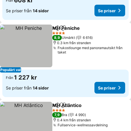
608 kr
Från
Se priser från
14 sidor
Se priser
MH Peniche
Dela
Lägg till i Mina Favoriter
4 Stjärnor
8,9
Utmärkt
6 616
0.3 km från stranden
Frukostlounge med panoramautsikt från
taket
Populärt val
1 227 kr
Från
Se priser från
14 sidor
Se priser
MH Atlântico
Dela
Lägg till i Mina Favoriter
4 Stjärnor
7,9
Bra
4 990
0.4 km från stranden
Fullservice-wellnessavdelning