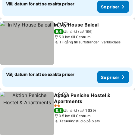
Välj datum för att se exakta priser
Se priser
In My House Baleal
Dela
Lägg till i Mina Favoriter
9,6
Utmärkt
196
5.0 km till Centrum
Tillgång till surfstränder i världsklass
Välj datum för att se exakta priser
Se priser
Aktion Peniche Hostel &
Dela
Lägg till i Mina Favoriter
Apartments
2 Stjärnor
8,8
Utmärkt
1 839
0.5 km till Centrum
Tatueringstudio på plats