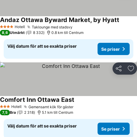
Andaz Ottawa Byward Market, by Hyatt
Hotell
Taklounge med stadsvy
4 Stjärnor
8,6
Utmärkt
8 332
0.8 km till Centrum
Välj datum för att se exakta priser
Se priser
Dela
Läg
Comfort Inn Ottawa East
Hotell
Gemensamt kök för gäster
3 Stjärnor
7,5
Bra
2 318
5.1 km till Centrum
Välj datum för att se exakta priser
Se priser