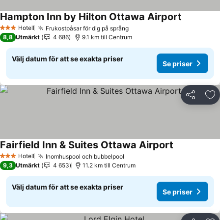
Hampton Inn by Hilton Ottawa Airport
Hotell
Frukostpåsar för dig på språng
3 Stjärnor
8,8
Utmärkt
4 686
9.1 km till Centrum
Välj datum för att se exakta priser
Se priser
Dela
Läg
Fairfield Inn & Suites Ottawa Airport
Hotell
Inomhuspool och bubbelpool
3 Stjärnor
9,3
Utmärkt
4 653
11.2 km till Centrum
Välj datum för att se exakta priser
Se priser