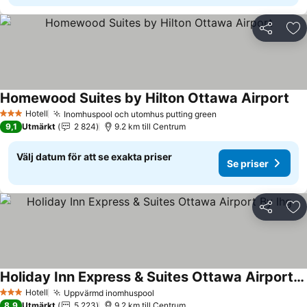
Dela
Läg
Homewood Suites by Hilton Ottawa Airport
Hotell
Inomhuspool och utomhus putting green
3 Stjärnor
9,1
Utmärkt
2 824
9.2 km till Centrum
Välj datum för att se exakta priser
Se priser
Dela
Läg
Holiday Inn Express & Suites Ottawa Airport By Ihg
Hotell
Uppvärmd inomhuspool
3 Stjärnor
8,9
Utmärkt
5 223
9.2 km till Centrum