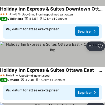
Holiday Inn Express & Suites Downtown Ottawa East By Ihg
Hotell
Uppvärmd inomhuspool med saltvatten
3 Stjärnor
8,2
Väldigt bra
8 525
1.2 km till Centrum
Välj datum för att se exakta priser
Se priser
Dela
Läg
Holiday Inn Express & Suites Ottawa East - Orleans By Ihg
Hotell
Uppvärmd inomhuspool
2 Stjärnor
8,9
Utmärkt
4 298
15.9 km till Centrum
Välj datum för att se exakta priser
Se priser