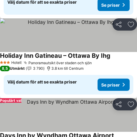
Välj datum för att se exakta priser
Se priser
Dela
Läg
Holiday Inn Gatineau – Ottawa By Ihg
Hotell
Panoramautsikt över staden och sjön
3 Stjärnor
8,5
Utmärkt
3 790
3.8 km till Centrum
Välj datum för att se exakta priser
Se priser
Populärt val
Dela
Läg
Days Inn by Wyndham Ottawa Airport