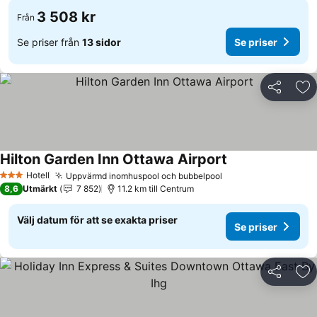
3 508 kr
Från
Se priser från
13 sidor
Se priser
Dela
Läg
Hilton Garden Inn Ottawa Airport
Hotell
Uppvärmd inomhuspool och bubbelpool
3 Stjärnor
8,6
Utmärkt
7 852
11.2 km till Centrum
Välj datum för att se exakta priser
Se priser
Dela
Läg