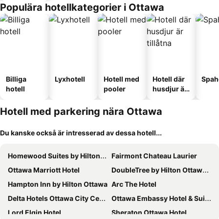
Populära hotellkategorier i Ottawa
Billiga
Lyxhotell
Hotell med
Hotell där
Spah
hotell
pooler
husdjur är
tillåtna
Hotell med parkering nära Ottawa
Du kanske också är intresserad av dessa hotell...
Homewood Suites by Hilton Ottawa Downtown
Fairmont Chateau Laurier
Ottawa Marriott Hotel
DoubleTree by Hilton Ottawa Downtown
Hampton Inn by Hilton Ottawa
Arc The Hotel
Delta Hotels Ottawa City Centre
Ottawa Embassy Hotel & Suites
Lord Elgin Hotel
Sheraton Ottawa Hotel