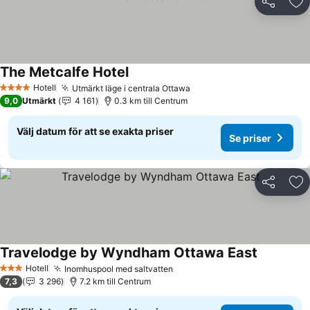
Dela
Läg
The Metcalfe Hotel
Hotell
Utmärkt läge i centrala Ottawa
4 Stjärnor
9,0
Utmärkt
4 161
0.3 km till Centrum
Välj datum för att se exakta priser
Se priser
Dela
Läg
Travelodge by Wyndham Ottawa East
Hotell
Inomhuspool med saltvatten
3 Stjärnor
7,3
3 296
7.2 km till Centrum