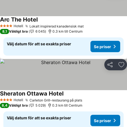
Arc The Hotel
Hotell
Lokalt inspirerad kanadensisk mat
4 Stjärnor
8,1
Väldigt bra
6 045
0.3 km till Centrum
Välj datum för att se exakta priser
Se priser
Dela
Läg
Sheraton Ottawa Hotel
Hotell
Carleton Grill-restaurang på plats
4 Stjärnor
8,4
Väldigt bra
5 029
0.3 km till Centrum
Välj datum för att se exakta priser
Se priser