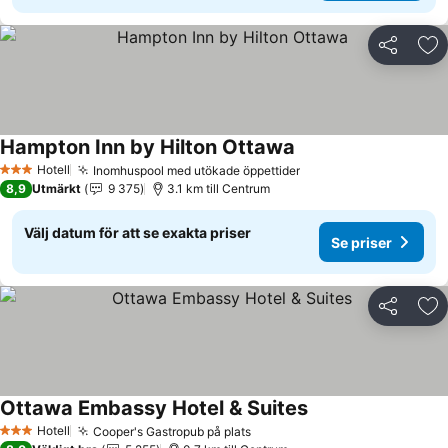
Dela
Läg
Hampton Inn by Hilton Ottawa
Hotell
Inomhuspool med utökade öppettider
3 Stjärnor
8,9
Utmärkt
9 375
3.1 km till Centrum
Välj datum för att se exakta priser
Se priser
Dela
Läg
Ottawa Embassy Hotel & Suites
Hotell
Cooper's Gastropub på plats
3 Stjärnor