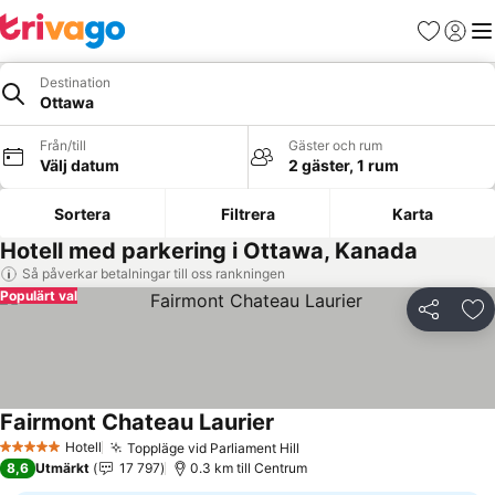
Favoriter
Logga 
Me
Destination
Ottawa
Från/till
Gäster och rum
Välj datum
2 gäster, 1 rum
Sortera
Filtrera
Karta
Hotell med parkering i Ottawa, Kanada
Så påverkar betalningar till oss rankningen
Populärt val
Dela
Läg
Fairmont Chateau Laurier
Hotell
Toppläge vid Parliament Hill
5 Stjärnor
8,6
Utmärkt
17 797
0.3 km till Centrum