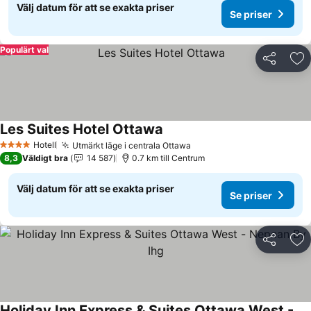
Välj datum för att se exakta priser
Se priser
Populärt val
Dela
Läg
Les Suites Hotel Ottawa
Hotell
Utmärkt läge i centrala Ottawa
4 Stjärnor
8,3
Väldigt bra
14 587
0.7 km till Centrum
Välj datum för att se exakta priser
Se priser
Dela
Läg
Holiday Inn Express & Suites Ottawa West - Nepean By Ihg