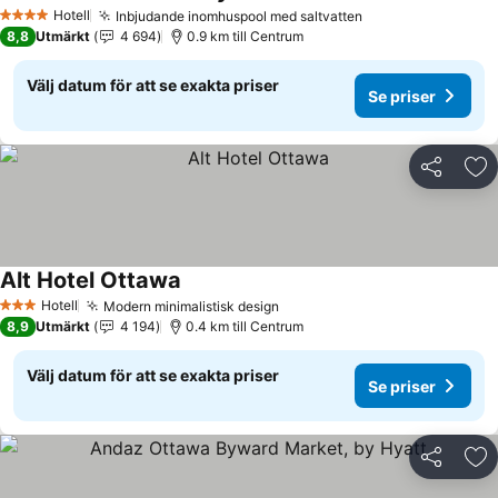
Hotell
Inbjudande inomhuspool med saltvatten
4 Stjärnor
8,8
Utmärkt
4 694
0.9 km till Centrum
Välj datum för att se exakta priser
Se priser
Dela
Läg
Alt Hotel Ottawa
Hotell
Modern minimalistisk design
3 Stjärnor
8,9
Utmärkt
4 194
0.4 km till Centrum
Välj datum för att se exakta priser
Se priser
Dela
Läg