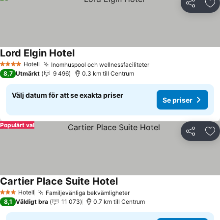
Dela
Läg
Lord Elgin Hotel
Hotell
Inomhuspool och wellnessfaciliteter
4 Stjärnor
8,7
Utmärkt
9 496
0.3 km till Centrum
Välj datum för att se exakta priser
Se priser
Populärt val
Dela
Läg
Cartier Place Suite Hotel
Hotell
Familjevänliga bekvämligheter
3 Stjärnor
8,1
Väldigt bra
11 073
0.7 km till Centrum