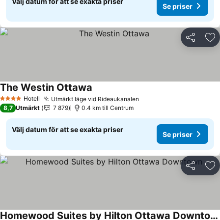
Välj datum för att se exakta priser
Se priser
Dela
Läg
The Westin Ottawa
Hotell
Utmärkt läge vid Rideaukanalen
4 Stjärnor
8,7
Utmärkt
7 879
0.4 km till Centrum
Välj datum för att se exakta priser
Se priser
Dela
Läg
Homewood Suites by Hilton Ottawa Downtown