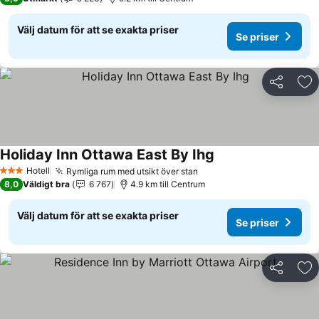
Välj datum för att se exakta priser
Se priser
Dela
Läg
Holiday Inn Ottawa East By Ihg
Hotell
Rymliga rum med utsikt över stan
3 Stjärnor
8,0
Väldigt bra
6 767
4.9 km till Centrum
Välj datum för att se exakta priser
Se priser
Dela
Läg