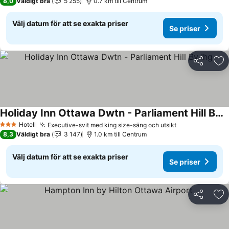
8,0
Väldigt bra
5 255
0.7 km till Centrum
Välj datum för att se exakta priser
Se priser
Dela
Läg
Holiday Inn Ottawa Dwtn - Parliament Hill By Ihg
Hotell
Executive-svit med king size-säng och utsikt
3 Stjärnor
8,3
Väldigt bra
3 147
1.0 km till Centrum
Välj datum för att se exakta priser
Se priser
Dela
Läg