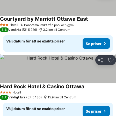
Courtyard by Marriott Ottawa East
Hotell
Panoramautsikt från pool och gym
3 Stjärnor
8,6
Utmärkt
5 226
3.2 km till Centrum
Välj datum för att se exakta priser
Se priser
Dela
Läg
Hard Rock Hotel & Casino Ottawa
Hotell
4 Stjärnor
8,2
Väldigt bra
5 130
15.9 km till Centrum
Välj datum för att se exakta priser
Se priser