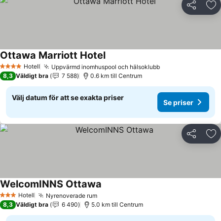
Dela
Läg
Ottawa Marriott Hotel
Hotell
Uppvärmd inomhuspool och hälsoklubb
4 Stjärnor
8,3
Väldigt bra
7 588
0.6 km till Centrum
Välj datum för att se exakta priser
Se priser
Dela
Läg
WelcomINNS Ottawa
Hotell
Nyrenoverade rum
3 Stjärnor
8,3
Väldigt bra
6 490
5.0 km till Centrum