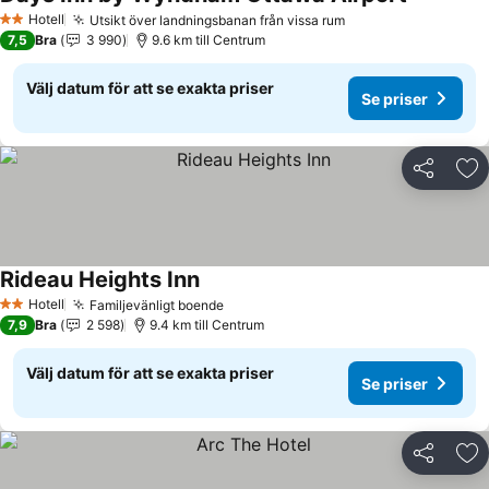
Hotell
Utsikt över landningsbanan från vissa rum
2 Stjärnor
7,5
Bra
3 990
9.6 km till Centrum
Välj datum för att se exakta priser
Se priser
Dela
Läg
Rideau Heights Inn
Hotell
Familjevänligt boende
2 Stjärnor
7,9
Bra
2 598
9.4 km till Centrum
Välj datum för att se exakta priser
Se priser
Dela
Läg