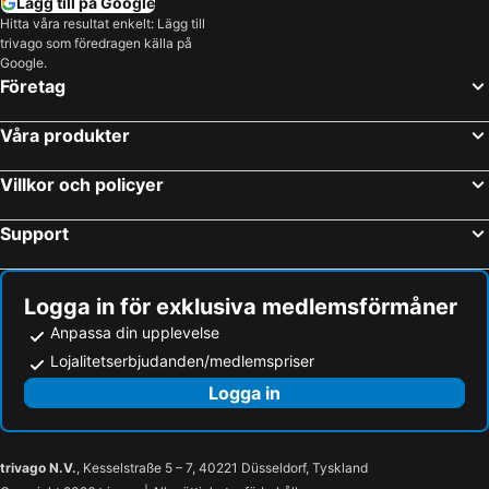
Lägg till på Google
Hitta våra resultat enkelt: Lägg till
Russell, hotels with parking
Bowman, hotels with parking
trivago som föredragen källa på
Manotick, hotels with parking
Limoges, hotels with parking
Google.
Företag
Mayo, hotels with parking
Mountain, hotels with parking
Edwards, hotels with parking
Våra produkter
Villkor och policyer
Support
Logga in för exklusiva medlemsförmåner
Anpassa din upplevelse
Lojalitetserbjudanden/medlemspriser
Logga in
trivago N.V.
, Kesselstraße 5 – 7, 40221 Düsseldorf, Tyskland