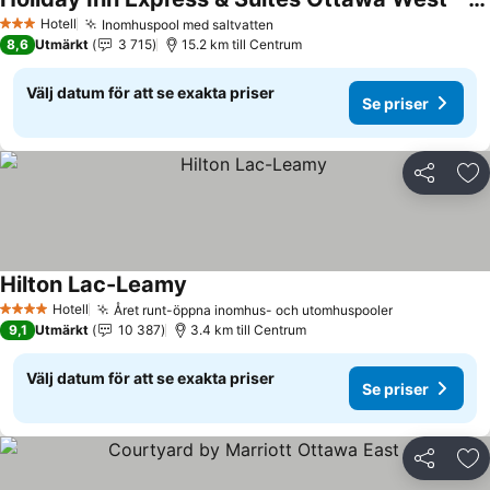
Hotell
Inomhuspool med saltvatten
3 Stjärnor
8,6
Utmärkt
3 715
15.2 km till Centrum
Välj datum för att se exakta priser
Se priser
Dela
Läg
Hilton Lac-Leamy
Hotell
Året runt-öppna inomhus- och utomhuspooler
4 Stjärnor
9,1
Utmärkt
10 387
3.4 km till Centrum
Välj datum för att se exakta priser
Se priser
Dela
Läg