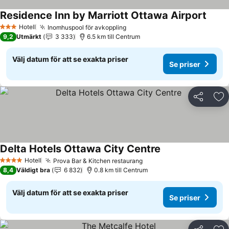
Residence Inn by Marriott Ottawa Airport
Hotell
Inomhuspool för avkoppling
3 Stjärnor
9,2
Utmärkt
3 333
6.5 km till Centrum
Välj datum för att se exakta priser
Se priser
Dela
Läg
Delta Hotels Ottawa City Centre
Hotell
Prova Bar & Kitchen restaurang
4 Stjärnor
8,4
Väldigt bra
6 832
0.8 km till Centrum
Välj datum för att se exakta priser
Se priser