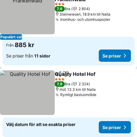
3 Stjärnor
7,6
Bra
2 804
Steinwiesen, 18.9 km till Naila
Inomhus- och utomhuspooler
Populärt val
885 kr
Från
Se priser från
11 sidor
Se priser
Quality Hotel Hof
Dela
Lägg till i Mina Favoriter
3 Stjärnor
7,9
Bra
2 324
Hof, 13.3 km till Naila
Rymligt bastuområde
Välj datum för att se exakta priser
Se priser