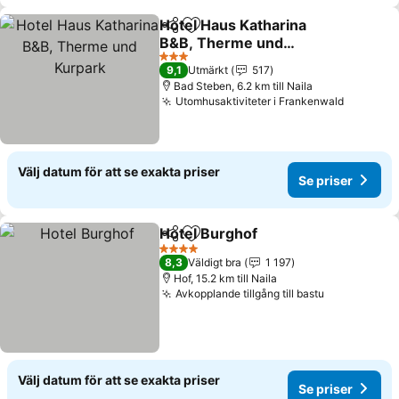
Hotel Haus Katharina
Dela
Lägg till i Mina Favoriter
B&B, Therme und
Kurpark
3 Stjärnor
9,1
Utmärkt
517
Bad Steben, 6.2 km till Naila
Utomhusaktiviteter i Frankenwald
Välj datum för att se exakta priser
Se priser
Hotel Burghof
Dela
Lägg till i Mina Favoriter
4 Stjärnor
8,3
Väldigt bra
1 197
Hof, 15.2 km till Naila
Avkopplande tillgång till bastu
Välj datum för att se exakta priser
Se priser