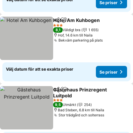
Se priser
Hotel Am Kuhbogen
Dela
Lägg till i Mina Favoriter
3 Stjärnor
8,1
Väldigt bra
1 655
Hof, 14.6 km till Naila
Bekväm parkering på plats
Välj datum för att se exakta priser
Se priser
Gästehaus Prinzregent
Dela
Lägg till i Mina Favoriter
Luitpold
3 Stjärnor
9,5
Utmärkt
254
Bad Steben, 6.8 km till Naila
Stor trädgård och solterrass