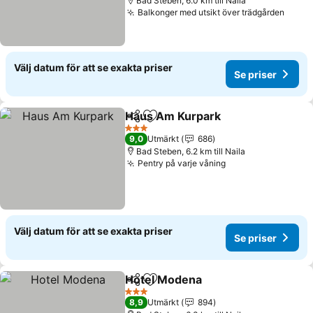
Bad Steben, 6.0 km till Naila
Balkonger med utsikt över trädgården
Välj datum för att se exakta priser
Se priser
Haus Am Kurpark
Dela
Lägg till i Mina Favoriter
3 Stjärnor
9,0
Utmärkt
686
Bad Steben, 6.2 km till Naila
Pentry på varje våning
Välj datum för att se exakta priser
Se priser
Hotel Modena
Dela
Lägg till i Mina Favoriter
3 Stjärnor
8,9
Utmärkt
894