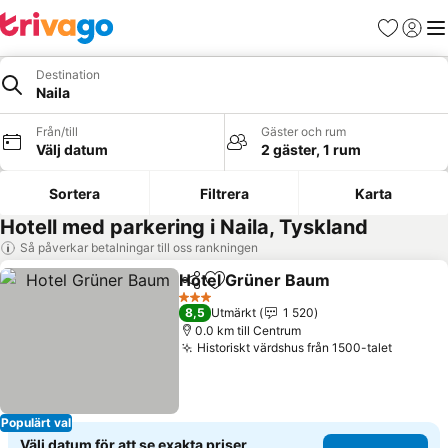
Favoriter
Logga 
Me
Destination
Naila
Från/till
Gäster och rum
Välj datum
2 gäster, 1 rum
Sortera
Filtrera
Karta
Hotell med parkering i Naila, Tyskland
Så påverkar betalningar till oss rankningen
Hotel Grüner Baum
Dela
Lägg till i Mina Favoriter
3 Stjärnor
8,5
Utmärkt
1 520
0.0 km till Centrum
Historiskt värdshus från 1500-talet
Populärt val
Välj datum för att se exakta priser