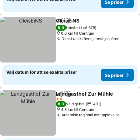
Se priser
GleisEiNS
Dela
Lägg till i Mina Favoriter
9,0
Utmärkt
678
0.0 km till Centrum
Direkt utsikt över järnvägsspåren
Välj datum för att se exakta priser
Se priser
Landgasthof Zur Mühle
Dela
Lägg till i Mina Favoriter
2 Stjärnor
8,3
Väldigt bra
431
4.3 km till Centrum
Autentisk regional matupplevelse