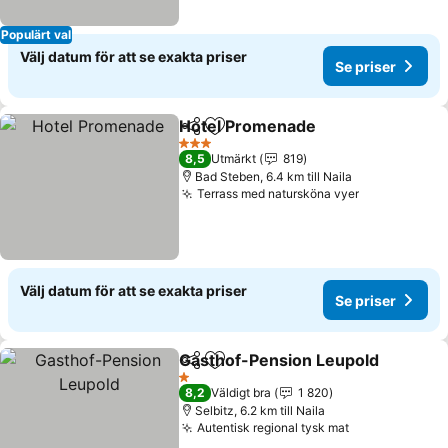
Populärt val
Välj datum för att se exakta priser
Se priser
Hotel Promenade
Dela
Lägg till i Mina Favoriter
3 Stjärnor
8,5
Utmärkt
819
Bad Steben, 6.4 km till Naila
Terrass med natursköna vyer
Välj datum för att se exakta priser
Se priser
Gasthof-Pension Leupold
Dela
Lägg till i Mina Favoriter
1 Stjärnor
8,2
Väldigt bra
1 820
Selbitz, 6.2 km till Naila
Autentisk regional tysk mat