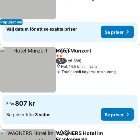
Populärt val
Välj datum för att se exakta priser
Se priser
Hotel Munzert
Dela
Lägg till i Mina Favoriter
2 Stjärnor
7,2
688
Hof, 14.5 km till Naila
Traditionell bayersk restaurang
807 kr
Från
Se priser från
3 sidor
Se priser
WAGNERS Hotel im
Dela
Lägg till i Mina Favoriter
Frankenwald