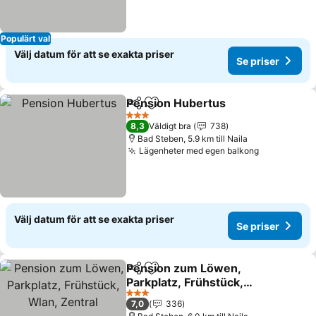
Populärt val
Välj datum för att se exakta priser
Se priser
Pension Hubertus
Dela
Lägg till i Mina Favoriter
3 Stjärnor
8,3
Väldigt bra
738
Bad Steben, 5.9 km till Naila
Lägenheter med egen balkong
Välj datum för att se exakta priser
Se priser
Pension zum Löwen,
Dela
Lägg till i Mina Favoriter
Parkplatz, Frühstück,
Wlan, Zentral
3 Stjärnor
7,0
336