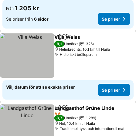
1 205 kr
Från
Se priser från
6 sidor
Se priser
Villa Weiss
Dela
Lägg till i Mina Favoriter
9,1
Utmärkt
326
Helmbrechts, 10.1 km till Naila
Historiskt bröllopsrum
Välj datum för att se exakta priser
Se priser
Landgasthof Grüne Linde
Dela
Lägg till i Mina Favoriter
2 Stjärnor
8,7
Utmärkt
1 289
Hof, 10.4 km till Naila
Traditionell tysk och internationell mat