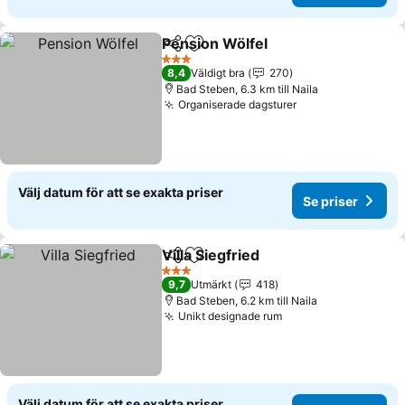
Pension Wölfel
Dela
Lägg till i Mina Favoriter
3 Stjärnor
8,4
Väldigt bra
270
Bad Steben, 6.3 km till Naila
Organiserade dagsturer
Välj datum för att se exakta priser
Se priser
Villa Siegfried
Dela
Lägg till i Mina Favoriter
3 Stjärnor
9,7
Utmärkt
418
Bad Steben, 6.2 km till Naila
Unikt designade rum
Välj datum för att se exakta priser