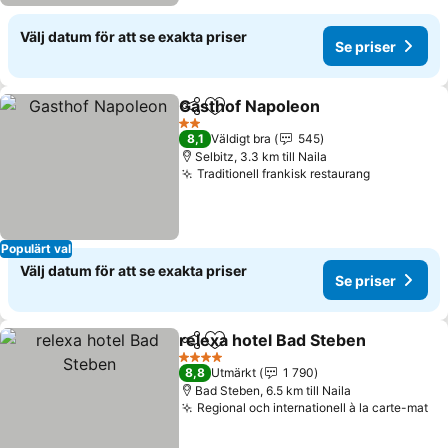
Välj datum för att se exakta priser
Se priser
Gasthof Napoleon
Dela
Lägg till i Mina Favoriter
2 Stjärnor
8,1
Väldigt bra
545
Selbitz, 3.3 km till Naila
Traditionell frankisk restaurang
Populärt val
Välj datum för att se exakta priser
Se priser
relexa hotel Bad Steben
Dela
Lägg till i Mina Favoriter
4 Stjärnor
8,8
Utmärkt
1 790
Bad Steben, 6.5 km till Naila
Regional och internationell à la carte-mat