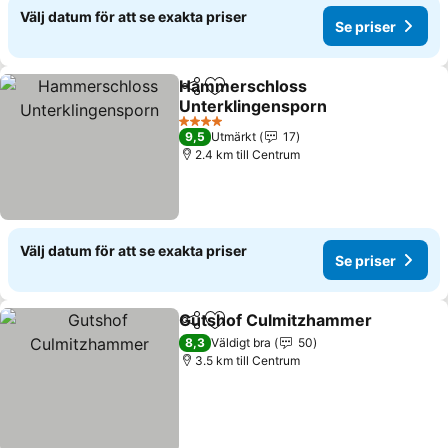
Välj datum för att se exakta priser
Se priser
Hammerschloss
Dela
Lägg till i Mina Favoriter
Unterklingensporn
4 Stjärnor
9,5
Utmärkt
17
2.4 km till Centrum
Välj datum för att se exakta priser
Se priser
Gutshof Culmitzhammer
Dela
Lägg till i Mina Favoriter
8,3
Väldigt bra
50
3.5 km till Centrum