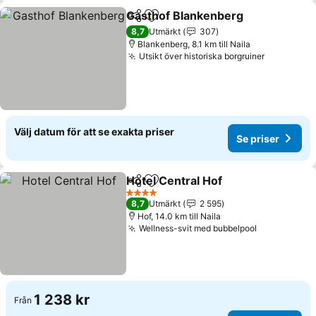
Gasthof Blankenberg
Dela
Lägg till i Mina Favoriter
8,7
Utmärkt
307
Blankenberg, 8.1 km till Naila
Utsikt över historiska borgruiner
Välj datum för att se exakta priser
Se priser
Hotel Central Hof
Dela
Lägg till i Mina Favoriter
4 Stjärnor
8,7
Utmärkt
2 595
Hof, 14.0 km till Naila
Wellness-svit med bubbelpool
1 238 kr
Från