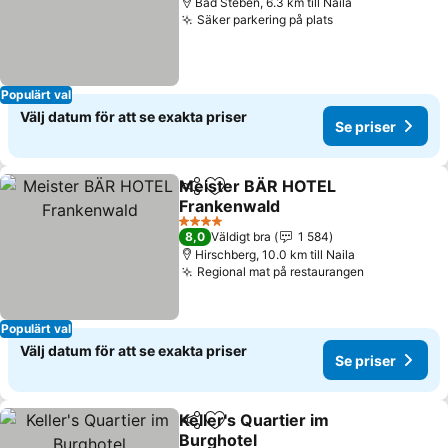
Bad Steben, 6.3 km till Naila
Säker parkering på plats
Populärt val
Välj datum för att se exakta priser
Se priser
Meister BÄR HOTEL
Dela
Lägg till i Mina Favoriter
Frankenwald
4 Stjärnor
8,0
Väldigt bra
1 584
Hirschberg, 10.0 km till Naila
Regional mat på restaurangen
Populärt val
Välj datum för att se exakta priser
Se priser
Keller's Quartier im
Dela
Lägg till i Mina Favoriter
Burghotel