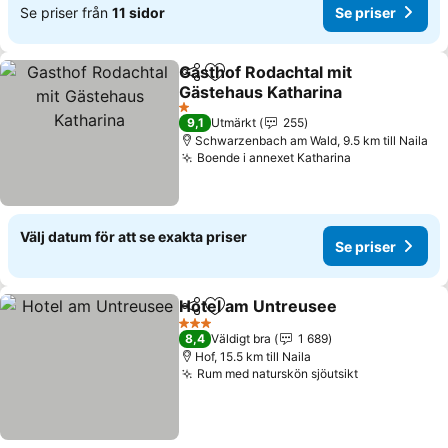
Se priser från
11 sidor
Se priser
Gasthof Rodachtal mit
Dela
Lägg till i Mina Favoriter
Gästehaus Katharina
1 Stjärnor
9,1
Utmärkt
255
Schwarzenbach am Wald, 9.5 km till Naila
Boende i annexet Katharina
Välj datum för att se exakta priser
Se priser
Hotel am Untreusee
Dela
Lägg till i Mina Favoriter
3 Stjärnor
8,4
Väldigt bra
1 689
Hof, 15.5 km till Naila
Rum med naturskön sjöutsikt