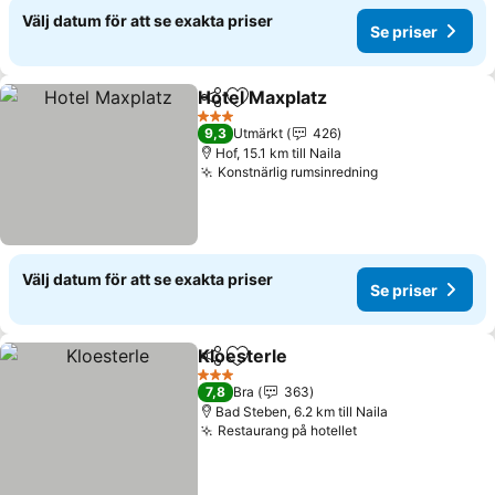
Välj datum för att se exakta priser
Se priser
Hotel Maxplatz
Dela
Lägg till i Mina Favoriter
3 Stjärnor
9,3
Utmärkt
426
Hof, 15.1 km till Naila
Konstnärlig rumsinredning
Välj datum för att se exakta priser
Se priser
Kloesterle
Dela
Lägg till i Mina Favoriter
3 Stjärnor
7,8
Bra
363
Bad Steben, 6.2 km till Naila
Restaurang på hotellet