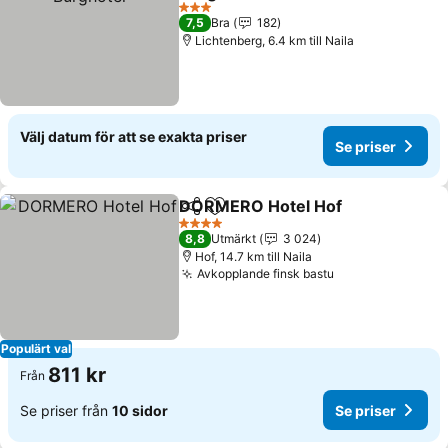
3 Stjärnor
7,5
Bra
182
Lichtenberg, 6.4 km till Naila
Välj datum för att se exakta priser
Se priser
DORMERO Hotel Hof
Dela
Lägg till i Mina Favoriter
4 Stjärnor
8,8
Utmärkt
3 024
Hof, 14.7 km till Naila
Avkopplande finsk bastu
Populärt val
811 kr
Från
Se priser från
10 sidor
Se priser