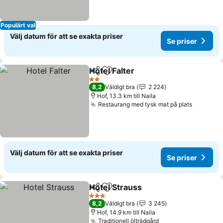
Populärt val
Välj datum för att se exakta priser
Se priser
Hotel Falter
Dela
Lägg till i Mina Favoriter
2 Stjärnor
8,2
Väldigt bra
2 224
Hof, 13.3 km till Naila
Restaurang med tysk mat på plats
Välj datum för att se exakta priser
Se priser
Hotel Strauss
Dela
Lägg till i Mina Favoriter
3 Stjärnor
8,2
Väldigt bra
3 245
Hof, 14.9 km till Naila
Traditionell ölträdgård