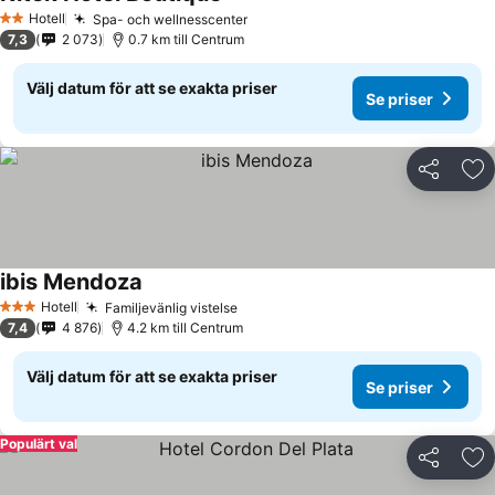
Se priser
Hotell
Spa- och wellnesscenter
Se priser
2 Stjärnor
7,3
2 073
0.7 km till Centrum
Välj datum för att se exakta priser
Se priser
Dela
Läg
ibis Mendoza
Se priser
Hotell
Familjevänlig vistelse
Se priser
3 Stjärnor
7,4
4 876
4.2 km till Centrum
Välj datum för att se exakta priser
Se priser
Populärt val
Dela
Läg