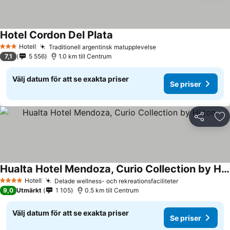
Hotel Cordon Del Plata
Se priser
Hotell
Traditionell argentinsk matupplevelse
Se priser
3 Stjärnor
7,1
5 556
1.0 km till Centrum
Välj datum för att se exakta priser
Se priser
Dela
Läg
Hualta Hotel Mendoza, Curio Collection by Hilton
Se priser
Hotell
Delade wellness- och rekreationsfaciliteter
Se priser
4 Stjärnor
9,0
Utmärkt
1 105
0.5 km till Centrum
Välj datum för att se exakta priser
Se priser