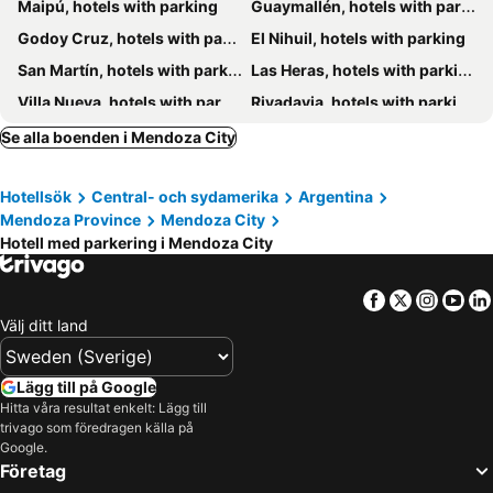
Maipú, hotels with parking
Guaymallén, hotels with parking
Entre Cielos Wine & Wellness Hotel
De Los Andes Hotel Boutique
Godoy Cruz, hotels with parking
El Nihuil, hotels with parking
San Martín, hotels with parking
Las Heras, hotels with parking
Villa Nueva, hotels with parking
Rivadavia, hotels with parking
Villa Tulumaya, hotels with parking
Junín, hotels with parking
Se alla boenden i Mendoza City
Hotellsök
Central- och sydamerika
Argentina
Mendoza Province
Mendoza City
Hotell med parkering i Mendoza City
Facebook
Twitter
Insta
Yo
Välj ditt land
Lägg till på Google
Hitta våra resultat enkelt: Lägg till
trivago som föredragen källa på
Google.
Företag