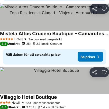
Dela
Läg
Mistela Altos Crucero Boutique - Camarotes temáticos - Zona Residencial Ciudad - Viajes al Aeropuerto -
Se priser
Hotell
Takpool med bergsutsikt
Se priser
5 Stjärnor
8,8
Utmärkt
25
2.3 km till Centrum
Välj datum för att se exakta priser
Se priser
Dela
Läg
Villaggio Hotel Boutique
Se priser
Hotell
Spa- och wellnesscenter
Se priser
4 Stjärnor
8,5
Utmärkt
3 204
1.4 km till Centrum