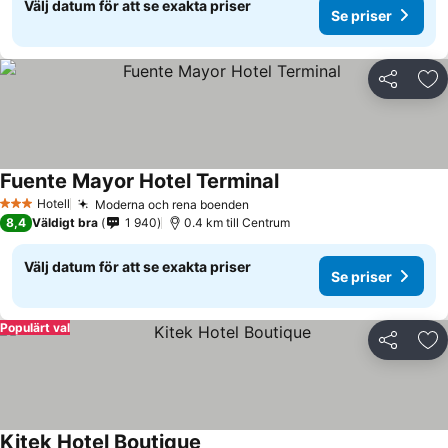
Välj datum för att se exakta priser
Se priser
Dela
Läg
Fuente Mayor Hotel Terminal
Se priser
Hotell
Moderna och rena boenden
Se priser
3 Stjärnor
8,4
Väldigt bra
1 940
0.4 km till Centrum
Välj datum för att se exakta priser
Se priser
Populärt val
Dela
Läg
Kitek Hotel Boutique