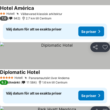
Hotel América
Se priser
Hotell
Välbevarad klassisk arkitektur
Se priser
2 Stjärnor
7,0
942
2.7 km till Centrum
Välj datum för att se exakta priser
Se priser
Dela
Läg
Diplomatic Hotel
Se priser
Hotell
Panoramautsikt över Anderna
Se priser
5 Stjärnor
9,2
Utmärkt
11 584
1.6 km till Centrum
Välj datum för att se exakta priser
Se priser