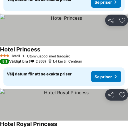
Se priser
Dela
Läg
Hotel Princess
Se priser
Hotell
Utomhuspool med trädgård
Se priser
3 Stjärnor
8,1
Väldigt bra
2 863
1.4 km till Centrum
Välj datum för att se exakta priser
Se priser
Dela
Läg
Hotel Royal Princess
Se priser