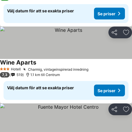
Välj datum för att se exakta priser
Se priser
Dela
Läg
Wine Aparts
Se priser
Hotell
Charmig, vintageinspirerad inredning
Se priser
3 Stjärnor
7,3
519
1.1 km till Centrum
Välj datum för att se exakta priser
Se priser
Dela
Läg