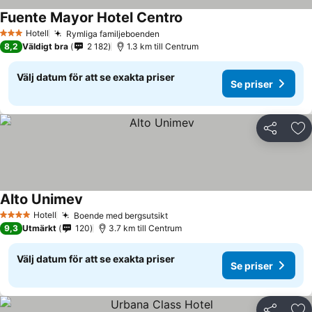
Fuente Mayor Hotel Centro
Se priser
Hotell
Rymliga familjeboenden
Se priser
3 Stjärnor
8,2
Väldigt bra
2 182
1.3 km till Centrum
Välj datum för att se exakta priser
Se priser
Dela
Läg
Alto Unimev
Se priser
Hotell
Boende med bergsutsikt
Se priser
4 Stjärnor
9,3
Utmärkt
120
3.7 km till Centrum
Välj datum för att se exakta priser
Se priser