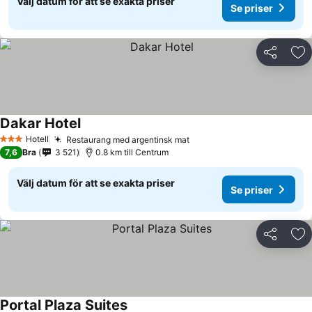
Välj datum för att se exakta priser
Se priser
Dela
Läg
Dakar Hotel
Se priser
Hotell
Restaurang med argentinsk mat
Se priser
3 Stjärnor
7,6
Bra
3 521
0.8 km till Centrum
Välj datum för att se exakta priser
Se priser
Dela
Läg
Portal Plaza Suites