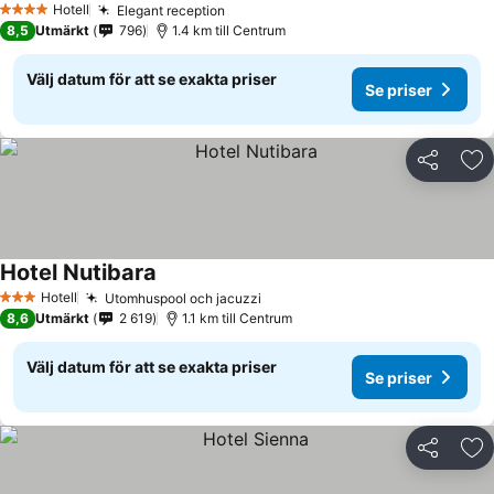
Hotell
Elegant reception
Se priser
4 Stjärnor
8,5
Utmärkt
796
1.4 km till Centrum
Välj datum för att se exakta priser
Se priser
Dela
Läg
Hotel Nutibara
Se priser
Hotell
Utomhuspool och jacuzzi
Se priser
3 Stjärnor
8,6
Utmärkt
2 619
1.1 km till Centrum
Välj datum för att se exakta priser
Se priser
Dela
Läg