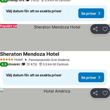
8,0
Väldigt bra
5 912
0.9 km till Centrum
Välj datum för att se exakta priser
Se priser
Populärt val
Dela
Läg
Sheraton Mendoza Hotel
Se priser
Hotell
Panoramautsikt över Anderna
Se priser
5 Stjärnor
8,9
Utmärkt
12 473
0.5 km till Centrum
Välj datum för att se exakta priser
Se priser
Dela
Läg