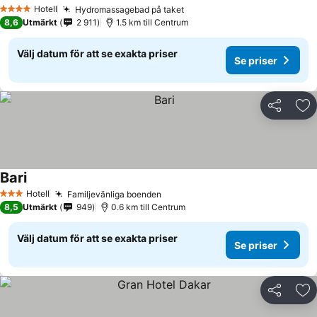
Se priser
Hotell
Hydromassagebad på taket
Se priser
4 Stjärnor
8,6
Utmärkt
2 911
1.5 km till Centrum
Välj datum för att se exakta priser
Se priser
Dela
Läg
Bari
Se priser
Hotell
Familjevänliga boenden
Se priser
3 Stjärnor
8,5
Utmärkt
949
0.6 km till Centrum
Välj datum för att se exakta priser
Se priser
Dela
Läg