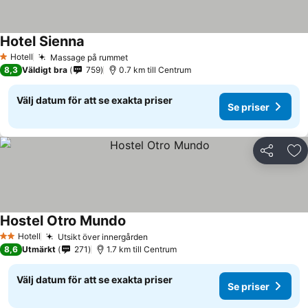
Hotel Sienna
Se priser
Hotell
Massage på rummet
Se priser
1 Stjärnor
8,3
Väldigt bra
759
0.7 km till Centrum
Välj datum för att se exakta priser
Se priser
Dela
Läg
Hostel Otro Mundo
Se priser
Hotell
Utsikt över innergården
Se priser
2 Stjärnor
8,6
Utmärkt
271
1.7 km till Centrum
Välj datum för att se exakta priser
Se priser