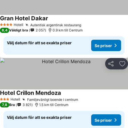
Gran Hotel Dakar
Se priser
Hotell
Autentisk argentinsk restaurang
Se priser
4 Stjärnor
8,4
Väldigt bra
2 057
0.9 km till Centrum
Välj datum för att se exakta priser
Se priser
Dela
Läg
Hotel Crillon Mendoza
Se priser
Hotell
Familjevänligt boende i centrum
Se priser
3 Stjärnor
7,8
Bra
3 821
1.5 km till Centrum
Välj datum för att se exakta priser
Se priser