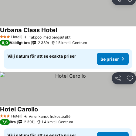
Dela
Läg
Urbana Class Hotel
Se priser
Hotell
Takpool med bergsutsikt
Se priser
3 Stjärnor
8,0
Väldigt bra
2 389
1.5 km till Centrum
Välj datum för att se exakta priser
Se priser
Dela
Läg
Hotel Carollo
Se priser
Hotell
Amerikansk frukostbuffé
Se priser
3 Stjärnor
7,6
Bra
2 391
1.4 km till Centrum
Välj datum för att se exakta priser