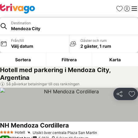
Favoriter
Logga 
Me
Destination
Mendoza City
Från/till
Gäster och rum
Välj datum
2 gäster, 1 rum
Sortera
Filtrera
Karta
Hotell med parkering i Mendoza City,
Argentina
Så påverkar betalningar till oss rankningen
Dela
Läg
NH Mendoza Cordillera
Se priser
Hotell
Utsikt över centrala Plaza San Martin
Se priser
4 Stjärnor