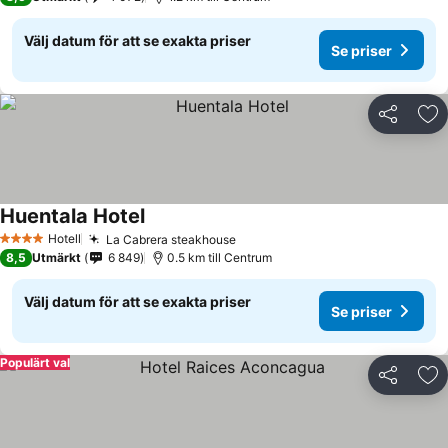
Välj datum för att se exakta priser
Se priser
Dela
Läg
Huentala Hotel
Se priser
Hotell
La Cabrera steakhouse
Se priser
4 Stjärnor
8,5
Utmärkt
6 849
0.5 km till Centrum
Välj datum för att se exakta priser
Se priser
Populärt val
Dela
Läg