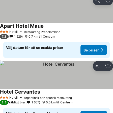
Dela
Läg
Apart Hotel Maue
Se priser
Hotell
Restaurang Precolombino
Se priser
3 Stjärnor
7,2
1 529
0.7 km till Centrum
Välj datum för att se exakta priser
Se priser
Dela
Läg
Hotel Cervantes
Se priser
Hotell
Argentinsk och spansk restaurang
Se priser
3 Stjärnor
8,3
Väldigt bra
1 667
0.5 km till Centrum