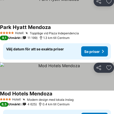
Dela
Läg
Park Hyatt Mendoza
Se priser
Hotell
Toppläge vid Plaza Independencia
Se priser
5 Stjärnor
9,1
Utmärkt
11 199
1.3 km till Centrum
Välj datum för att se exakta priser
Se priser
Dela
Läg
Mod Hotels Mendoza
Se priser
Hotell
Modern design med lokala inslag
Se priser
4 Stjärnor
8,5
Utmärkt
4 625
0.4 km till Centrum