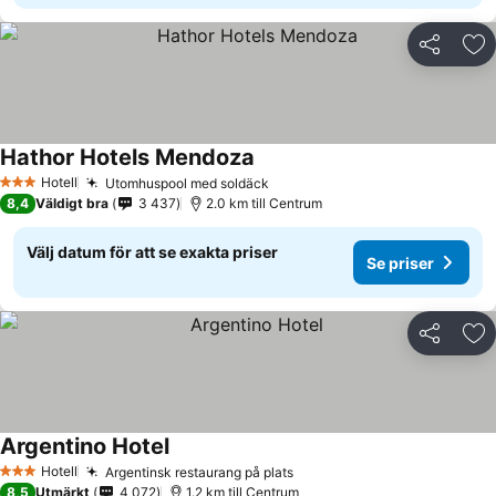
Dela
Läg
Hathor Hotels Mendoza
Se priser
Hotell
Utomhuspool med soldäck
Se priser
3 Stjärnor
8,4
Väldigt bra
3 437
2.0 km till Centrum
Välj datum för att se exakta priser
Se priser
Dela
Läg
Argentino Hotel
Se priser
Hotell
Argentinsk restaurang på plats
Se priser
3 Stjärnor
8,5
Utmärkt
4 072
1.2 km till Centrum