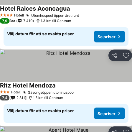
Hotel Raices Aconcagua
Se priser
Hotell
Utomhuspool öppen året runt
Se priser
4 Stjärnor
7,9
Bra
7 410
1.3 km till Centrum
Välj datum för att se exakta priser
Se priser
Dela
Läg
Ritz Hotel Mendoza
Se priser
Hotell
Säsongsöppen utomhuspool
Se priser
3 Stjärnor
7,4
2 811
1.5 km till Centrum
Välj datum för att se exakta priser
Se priser