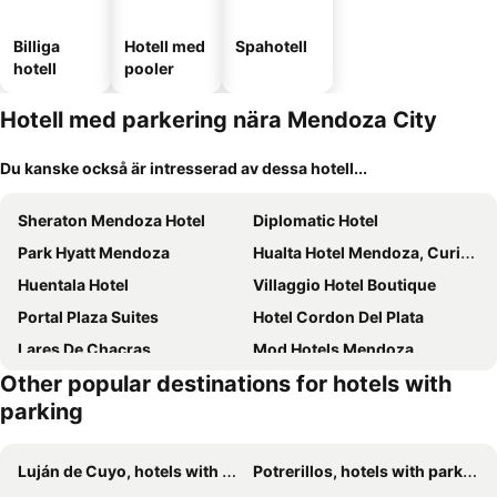
Billiga
Hotell med
Spahotell
hotell
pooler
Hotell med parkering nära Mendoza City
Du kanske också är intresserad av dessa hotell...
Sheraton Mendoza Hotel
Diplomatic Hotel
Park Hyatt Mendoza
Hualta Hotel Mendoza, Curio Collection by Hilton
Huentala Hotel
Villaggio Hotel Boutique
Portal Plaza Suites
Hotel Cordon Del Plata
Lares De Chacras
Mod Hotels Mendoza
Other popular destinations for hotels with
ibis Mendoza
Argentino Hotel
parking
Hotel Raices Aconcagua
Gran Hotel Dakar
Hotel Nutibara
Posada de Rosas
Luján de Cuyo, hotels with parking
Potrerillos, hotels with parking
Posada Boutique El Encuentro Chacras de Coria
Pilgrim's Rest - Descanso del Peregrino