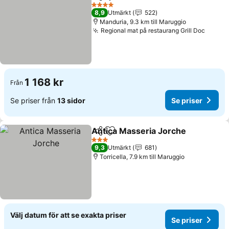
Dela
Lägg till i Mina Favoriter
4 Stjärnor
8,9
Utmärkt
522
Manduria, 9.3 km till Maruggio
Regional mat på restaurang Grill Doc
1 168 kr
Från
Se priser från
13 sidor
Se priser
Antica Masseria Jorche
Dela
Lägg till i Mina Favoriter
3 Stjärnor
9,3
Utmärkt
681
Torricella, 7.9 km till Maruggio
Välj datum för att se exakta priser
Se priser