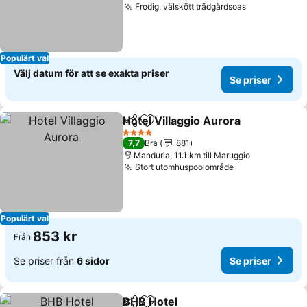
Frodig, välskött trädgårdsoas
Populärt val
Välj datum för att se exakta priser
Se priser
Hotel Villaggio Aurora
Dela
Lägg till i Mina Favoriter
4 Stjärnor
7,7
Bra
881
Manduria, 11.1 km till Maruggio
Stort utomhuspoolområde
Populärt val
853 kr
Från
Se priser från
6 sidor
Se priser
BHB Hotel