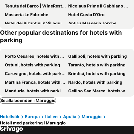
Tenuta del Barco | WineRestaurant and Hospitality
Nicolaus Prime Il Gabbiano Hotel
Masseria Le Fabriche
Hotel Costa D'Oro
Hotel dei Bizantini & Villaggio Campo dei Messapi
Antica Masseria Jorche
Other popular destinations for hotels with
Masseria La Camardia
BHB Hotel
parking
Masseria Bagnara Resort & Spa
Hotel Belsito
Largo Imperiali B&B
Masseria Grottella
Porto Cesareo, hotels with parking
Gallipoli, hotels with parking
Masseria Bosco & Masseria Strazzati
Costa Azzurra
Ostuni, hotels with parking
Taranto, hotels with parking
Le Suite Bed
Il Rifugio
Carovigno, hotels with parking
Brindisi, hotels with parking
Martina Franca, hotels with parking
Nardò, hotels with parking
Manduria, hotels with parking
Cellino San Marco, hotels with parking
Pulsano, hotels with parking
Avetrana, hotels with parking
Se alla boenden i Maruggio
Mesagne, hotels with parking
Cisternino, hotels with parking
Hotellsök
Europa
Italien
Apulia
Maruggio
Leverano, hotels with parking
Galatone, hotels with parking
Hotell med parkering i Maruggio
Massafra, hotels with parking
San Vito dei Normanni, hotels with parking