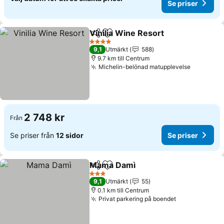
Se priser
Vinilia Wine Resort
Dela
Lägg till i Mina Favoriter
4 Stjärnor
9,1
Utmärkt
588
9.7 km till Centrum
Michelin-belönad matupplevelse
2 748 kr
Från
Se priser från
12 sidor
Se priser
Mama Damì
Dela
Lägg till i Mina Favoriter
3 Stjärnor
9,1
Utmärkt
55
0.1 km till Centrum
Privat parkering på boendet