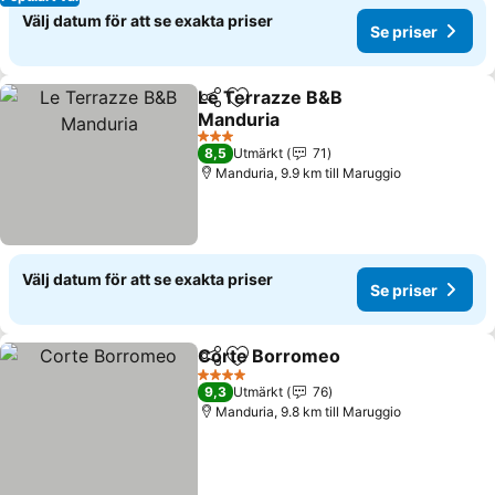
Välj datum för att se exakta priser
Se priser
Le Terrazze B&B
Dela
Lägg till i Mina Favoriter
Manduria
3 Stjärnor
8,5
Utmärkt
71
Manduria, 9.9 km till Maruggio
Välj datum för att se exakta priser
Se priser
Corte Borromeo
Dela
Lägg till i Mina Favoriter
4 Stjärnor
9,3
Utmärkt
76
Manduria, 9.8 km till Maruggio