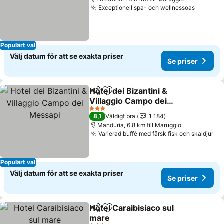
Exceptionell spa- och wellnessoas
Populärt val
Välj datum för att se exakta priser
Se priser
Hotel dei Bizantini &
Dela
Lägg till i Mina Favoriter
Villaggio Campo dei
Messapi
3 Stjärnor
8,1
Väldigt bra
1 184
Manduria, 6.8 km till Maruggio
Varierad buffé med färsk fisk och skaldjur
Populärt val
Välj datum för att se exakta priser
Se priser
Hotel Caraibisiaco sul
Dela
Lägg till i Mina Favoriter
mare