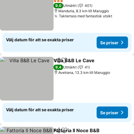
3 Stjärnor
9,0
Utmärkt
401
Manduria, 8.3 km till Maruggio
Takterrass med fantastisk utsikt
Välj datum för att se exakta priser
Se priser
Villa B&B Le Cave
Dela
Lägg till i Mina Favoriter
9,4
Utmärkt
41
Avetrana, 13.3 km till Maruggio
Välj datum för att se exakta priser
Se priser
Fattoria Il Noce B&B
Dela
Lägg till i Mina Favoriter