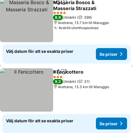
Masseria Bosco &
Dela
Lägg till i Mina Favoriter
Masseria Strazzati
4 Stjärnor
8,9
Utmärkt
399
Avetrana, 13.7 km till Maruggio
Avskild utomhuspooloas
Välj datum för att se exakta priser
Se priser
Il Fenicottero
Dela
Lägg till i Mina Favoriter
3 Stjärnor
9,2
Utmärkt
37
Avetrana, 13.3 km till Maruggio
Välj datum för att se exakta priser
Se priser