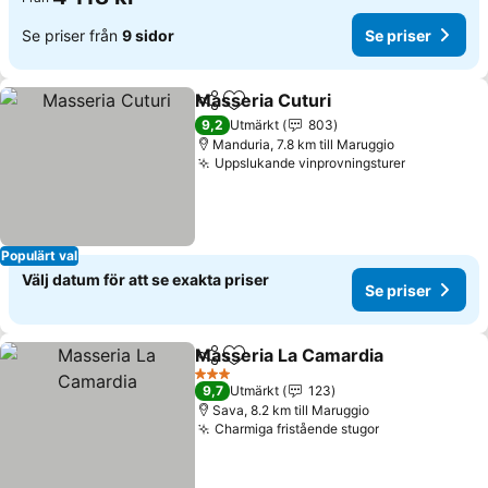
Se priser från
9 sidor
Se priser
Masseria Cuturi
Dela
Lägg till i Mina Favoriter
9,2
Utmärkt
803
Manduria, 7.8 km till Maruggio
Uppslukande vinprovningsturer
Populärt val
Välj datum för att se exakta priser
Se priser
Masseria La Camardia
Dela
Lägg till i Mina Favoriter
3 Stjärnor
9,7
Utmärkt
123
Sava, 8.2 km till Maruggio
Charmiga fristående stugor