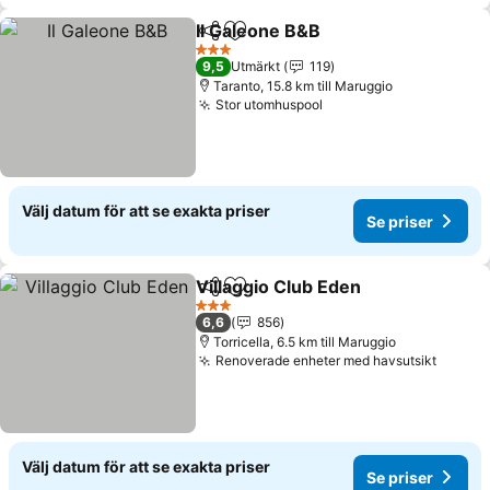
Il Galeone B&B
Dela
Lägg till i Mina Favoriter
3 Stjärnor
9,5
Utmärkt
119
Taranto, 15.8 km till Maruggio
Stor utomhuspool
Välj datum för att se exakta priser
Se priser
Villaggio Club Eden
Dela
Lägg till i Mina Favoriter
3 Stjärnor
6,6
856
Torricella, 6.5 km till Maruggio
Renoverade enheter med havsutsikt
Välj datum för att se exakta priser
Se priser