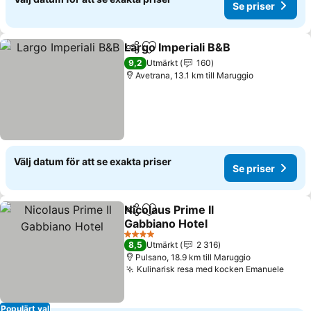
Se priser
Largo Imperiali B&B
Dela
Lägg till i Mina Favoriter
9,2
Utmärkt
160
Avetrana, 13.1 km till Maruggio
Välj datum för att se exakta priser
Se priser
Nicolaus Prime Il
Dela
Lägg till i Mina Favoriter
Gabbiano Hotel
4 Stjärnor
8,5
Utmärkt
2 316
Pulsano, 18.9 km till Maruggio
Kulinarisk resa med kocken Emanuele
Populärt val