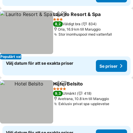
Laurito Resort & Spa
Dela
Lägg till i Mina Favoriter
3 Stjärnor
8,2
Väldigt bra
834
Oria, 16.9 km till Maruggio
Stor inomhuspool med vattenfall
Populärt val
Välj datum för att se exakta priser
Se priser
Hotel Belsito
Dela
Lägg till i Mina Favoriter
4 Stjärnor
9,3
Utmärkt
418
Avetrana, 10.8 km till Maruggio
Exklusiv privat spa-upplevelse
Välj datum för att se exakta priser