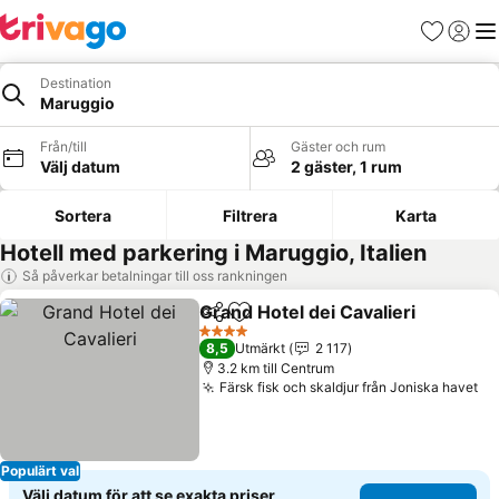
Favoriter
Logga 
Me
Destination
Maruggio
Från/till
Gäster och rum
Välj datum
2 gäster, 1 rum
Sortera
Filtrera
Karta
Hotell med parkering i Maruggio, Italien
Så påverkar betalningar till oss rankningen
Grand Hotel dei Cavalieri
Dela
Lägg till i Mina Favoriter
4 Stjärnor
8,5
Utmärkt
2 117
3.2 km till Centrum
Färsk fisk och skaldjur från Joniska havet
Populärt val
Välj datum för att se exakta priser