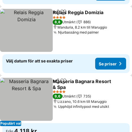
Relais Reggia Domizia
Dela
Lägg till i Mina Favoriter
4 Stjärnor
8,8
Utmärkt
886
Manduria, 8.2 km till Maruggio
Njurbassäng med palmer
Välj datum för att se exakta priser
Se priser
Masseria Bagnara Resort
Dela
Lägg till i Mina Favoriter
& Spa
4 Stjärnor
9,6
Utmärkt
735
Lizzano, 10.6 km till Maruggio
Upphöjd infinitypool med utsikt
Populärt val
4 118 kr
Från