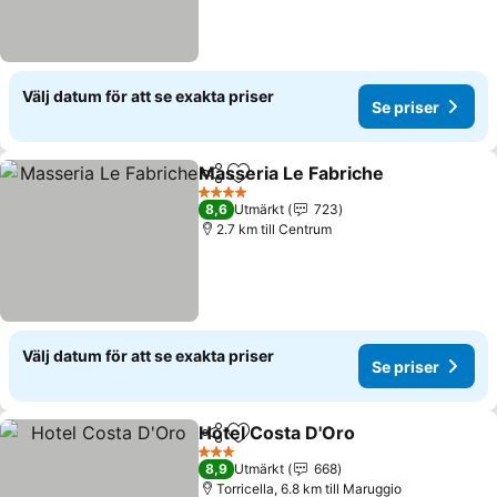
Välj datum för att se exakta priser
Se priser
Masseria Le Fabriche
Dela
Lägg till i Mina Favoriter
4 Stjärnor
8,6
Utmärkt
723
2.7 km till Centrum
Välj datum för att se exakta priser
Se priser
Hotel Costa D'Oro
Dela
Lägg till i Mina Favoriter
3 Stjärnor
8,9
Utmärkt
668
Torricella, 6.8 km till Maruggio