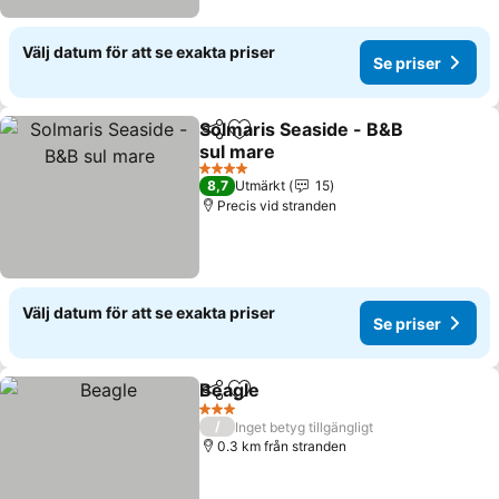
Välj datum för att se exakta priser
Se priser
Solmaris Seaside - B&B
Dela
Lägg till i Mina Favoriter
sul mare
4 Stjärnor
8,7
Utmärkt
15
Precis vid stranden
Välj datum för att se exakta priser
Se priser
Beagle
Dela
Lägg till i Mina Favoriter
3 Stjärnor
/
Inget betyg tillgängligt
0.3 km från stranden