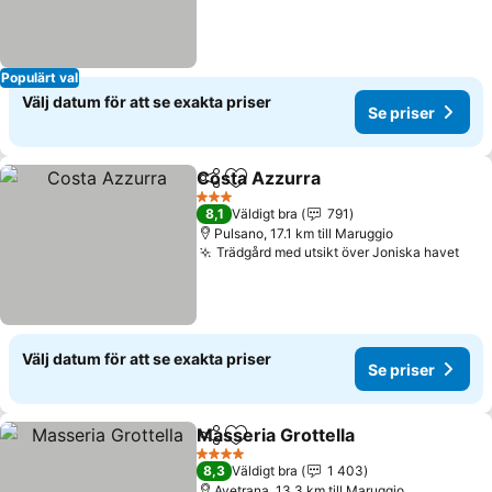
Populärt val
Välj datum för att se exakta priser
Se priser
Costa Azzurra
Dela
Lägg till i Mina Favoriter
3 Stjärnor
8,1
Väldigt bra
791
Pulsano, 17.1 km till Maruggio
Trädgård med utsikt över Joniska havet
Välj datum för att se exakta priser
Se priser
Masseria Grottella
Dela
Lägg till i Mina Favoriter
4 Stjärnor
8,3
Väldigt bra
1 403
Avetrana, 13.3 km till Maruggio