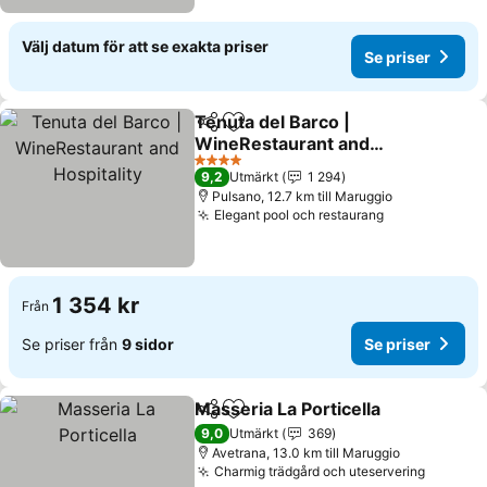
Välj datum för att se exakta priser
Se priser
Tenuta del Barco |
Dela
Lägg till i Mina Favoriter
WineRestaurant and
Hospitality
4 Stjärnor
9,2
Utmärkt
1 294
Pulsano, 12.7 km till Maruggio
Elegant pool och restaurang
1 354 kr
Från
Se priser från
9 sidor
Se priser
Masseria La Porticella
Dela
Lägg till i Mina Favoriter
9,0
Utmärkt
369
Avetrana, 13.0 km till Maruggio
Charmig trädgård och uteservering