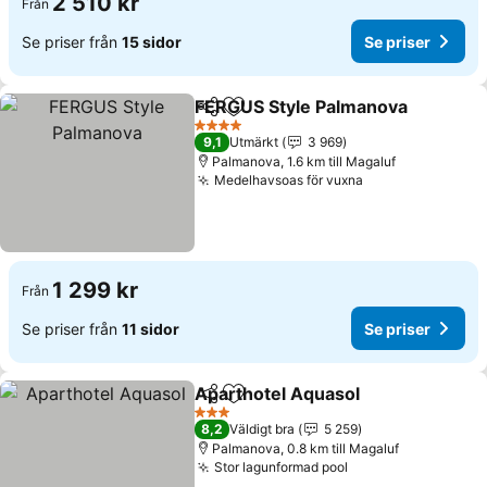
2 510 kr
Från
Se priser från
15 sidor
Se priser
FERGUS Style Palmanova
Dela
Lägg till i Mina Favoriter
4 Stjärnor
9,1
Utmärkt
3 969
Palmanova, 1.6 km till Magaluf
Medelhavsoas för vuxna
1 299 kr
Från
Se priser från
11 sidor
Se priser
Aparthotel Aquasol
Dela
Lägg till i Mina Favoriter
3 Stjärnor
8,2
Väldigt bra
5 259
Palmanova, 0.8 km till Magaluf
Stor lagunformad pool