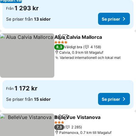
Populärt val
1 293 kr
Från
Se priser från
13 sidor
Se priser
Alua Calvia Mallorca
Dela
Lägg till i Mina Favoriter
4 Stjärnor
8,3
Väldigt bra
4 158
Calvia, 0.9 km till Magaluf
Varierad internationell och lokal mat
1 172 kr
Från
Se priser från
15 sidor
Se priser
BelleVue Vistanova
Dela
Lägg till i Mina Favoriter
3 Stjärnor
7,3
2 285
Palmanova, 0.7 km till Magaluf