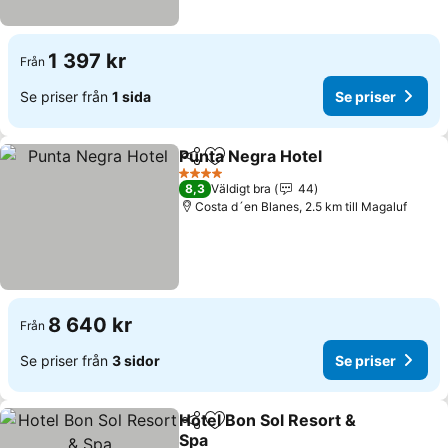
1 397 kr
Från
Se priser från
1 sida
Se priser
Punta Negra Hotel
Dela
Lägg till i Mina Favoriter
4 Stjärnor
8,3
Väldigt bra
44
Costa d´en Blanes, 2.5 km till Magaluf
8 640 kr
Från
Se priser från
3 sidor
Se priser
Hotel Bon Sol Resort &
Dela
Lägg till i Mina Favoriter
Spa