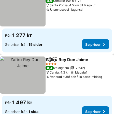
8,5
Utmärkt
6 617
Santa Ponsa, 4.5 km till Magaluf
Utomhuspool i lagunstil
1 277 kr
Från
Se priser från
15 sidor
Se priser
Zafiro Rey Don Jaime
Dela
Lägg till i Mina Favoriter
4 Stjärnor
8,4
Väldigt bra
7 642
Calvia, 4.3 km till Magaluf
Varierad buffé och à la carte-middag
1 497 kr
Från
Se priser från
1 sida
Se priser