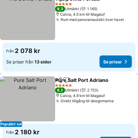
Dela
Lägg till i Mina Favoriter
5 Stjärnor
9,3
Utmärkt
1 165
Calvia, 4.5 km till Magaluf
Rum med panoramautsikt över havet
2 078 kr
Från
Se priser från
13 sidor
Se priser
Pure Salt Port Adriano
Dela
Lägg till i Mina Favoriter
5 Stjärnor
9,2
Utmärkt
2 753
Calvia, 4.9 km till Magaluf
Direkt tillgång till designmarina
Populärt val
2 180 kr
Från