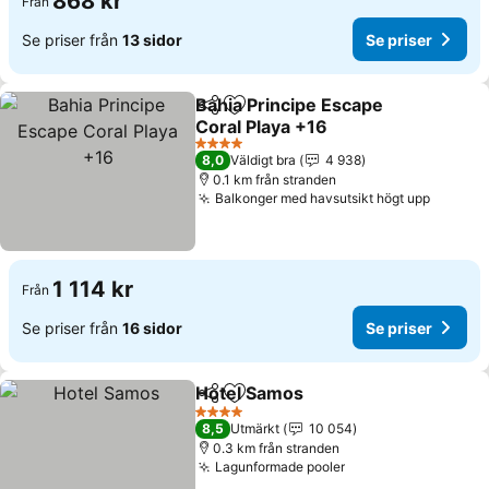
868 kr
Från
Se priser från
13 sidor
Se priser
Bahia Principe Escape
Dela
Lägg till i Mina Favoriter
Coral Playa +16
4 Stjärnor
8,0
Väldigt bra
4 938
0.1 km från stranden
Balkonger med havsutsikt högt upp
1 114 kr
Från
Se priser från
16 sidor
Se priser
Hotel Samos
Dela
Lägg till i Mina Favoriter
4 Stjärnor
8,5
Utmärkt
10 054
0.3 km från stranden
Lagunformade pooler