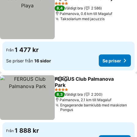
Dela
Lägg till i Mina Favoriter
4 Stjärnor
8,4
Väldigt bra
2 586
Palmanova, 0.6 km till Magaluf
Taksolarium med jacuzzis
1 477 kr
Från
Se priser från
16 sidor
Se priser
FERGUS Club Palmanova
Dela
Lägg till i Mina Favoriter
Park
4 Stjärnor
8,3
Väldigt bra
2 200
Palmanova, 2.1 km till Magaluf
Engagerande barnklubb med maskoten
Pongus
1 888 kr
Från