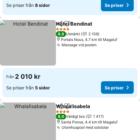
Se priser från
8 sidor
Se priser
Hotel Bendinat
Dela
Lägg till i Mina Favoriter
4 Stjärnor
8,8
Utmärkt
2 106
Portals Nous, 4.7 km till Magaluf
Massage vid poolen
2 010 kr
Från
Se priser från
5 sidor
Se priser
Whala!isabela
Dela
Lägg till i Mina Favoriter
4 Stjärnor
8,0
Väldigt bra
1 417
Santa Ponsa, 4.4 km till Magaluf
Utomhuspool med solstolar