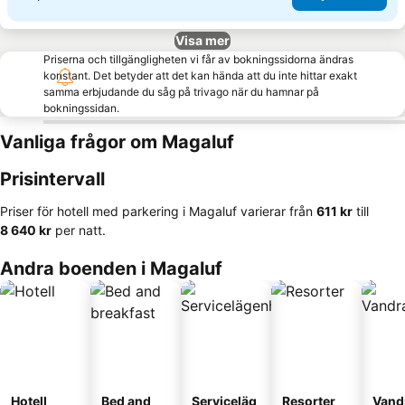
Visa mer
Priserna och tillgängligheten vi får av bokningssidorna ändras
konstant. Det betyder att det kan hända att du inte hittar exakt
samma erbjudande du såg på trivago när du hamnar på
bokningssidan.
Vanliga frågor om Magaluf
Prisintervall
Priser för hotell med parkering i Magaluf varierar från
‎611 kr
till
‎8 640 kr
per natt.
Andra boenden i Magaluf
Hotell
Bed and
Serviceläg
Resorter
Vand