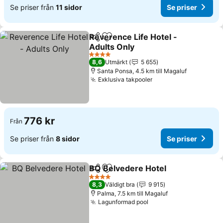
Se priser från
11 sidor
Se priser
Reverence Life Hotel -
Dela
Lägg till i Mina Favoriter
Adults Only
4 Stjärnor
8,6
Utmärkt
5 655
Santa Ponsa, 4.5 km till Magaluf
Exklusiva takpooler
776 kr
Från
Se priser från
8 sidor
Se priser
BQ Belvedere Hotel
Dela
Lägg till i Mina Favoriter
4 Stjärnor
8,3
Väldigt bra
9 915
Palma, 7.5 km till Magaluf
Lagunformad pool