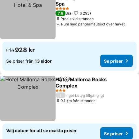
Dela
Lägg till i Mina Favoriter
Spa
4 Stjärnor
7,6
Bra
6 293
Precis vid stranden
Rum med panoramautsikt över havet
928 kr
Från
Se priser från
13 sidor
Se priser
Hotel Mallorca Rocks
Dela
Lägg till i Mina Favoriter
Complex
3 Stjärnor
/
Inget betyg tillgängligt
0.1 km från stranden
Välj datum för att se exakta priser
Se priser