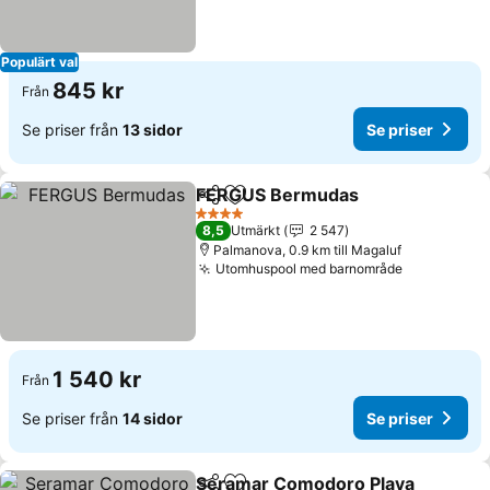
Populärt val
845 kr
Från
Se priser från
13 sidor
Se priser
FERGUS Bermudas
Dela
Lägg till i Mina Favoriter
4 Stjärnor
8,5
Utmärkt
2 547
Palmanova, 0.9 km till Magaluf
Utomhuspool med barnområde
1 540 kr
Från
Se priser från
14 sidor
Se priser
Seramar Comodoro Playa