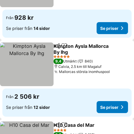
928 kr
Från
Se priser från
14 sidor
Se priser
Kimpton Aysla Mallorca
Dela
Lägg till i Mina Favoriter
By Ihg
5 Stjärnor
9,4
Utmärkt
840
Calvia, 2.5 km till Magaluf
Mallorcas största inomhuspool
2 506 kr
Från
Se priser från
12 sidor
Se priser
H10 Casa del Mar
Dela
Lägg till i Mina Favoriter
4 Stjärnor