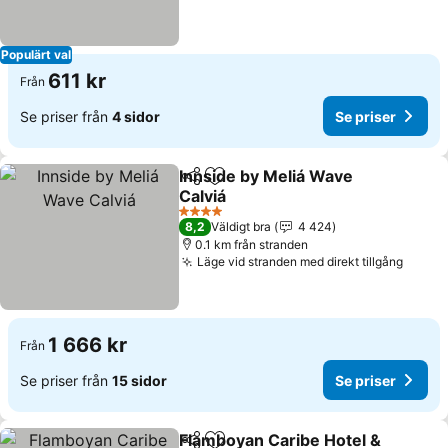
Populärt val
611 kr
Från
Se priser från
4 sidor
Se priser
Innside by Meliá Wave
Dela
Lägg till i Mina Favoriter
Calviá
4 Stjärnor
8,2
Väldigt bra
4 424
0.1 km från stranden
Läge vid stranden med direkt tillgång
1 666 kr
Från
Se priser från
15 sidor
Se priser
Flamboyan Caribe Hotel &