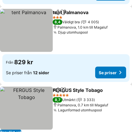
tent Palmanova
Dela
Lägg till i Mina Favoriter
3 Stjärnor
8,4
Väldigt bra
4 005
Palmanova, 1.0 km till Magaluf
Djup utomhuspool
829 kr
Från
Se priser från
12 sidor
Se priser
FERGUS Style Tobago
Dela
Lägg till i Mina Favoriter
5 Stjärnor
8,7
Utmärkt
3 333
Palmanova, 0.7 km till Magaluf
Lagunformad utomhuspool