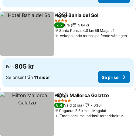
Hotel Bahia del Sol
Dela
Lägg till i Mina Favoriter
4 Stjärnor
7,5
Bra
5 842
Santa Ponsa, 4.8 km till Magaluf
Avkopplande terrass på femte våningen
805 kr
Från
Se priser från
11 sidor
Se priser
Hilton Mallorca Galatzo
Dela
Lägg till i Mina Favoriter
5 Stjärnor
8,4
Väldigt bra
7 036
Paguera, 5.5 km till Magaluf
Traditionell mallorkinsk tornarkitektur