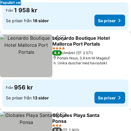
Populärt val
1 958 kr
Från
Se priser från
16 sidor
Se priser
Leonardo Boutique Hotel
Dela
Lägg till i Mina Favoriter
Mallorca Port Portals
4 Stjärnor
8,8
Utmärkt
3 571
Portals Nous, 3.9 km till Magaluf
Unika duschar med havsutsikt
956 kr
Från
Se priser från
13 sidor
Se priser
Globales Playa Santa
Dela
Lägg till i Mina Favoriter
Ponsa
3 Stjärnor
6,9
2 905