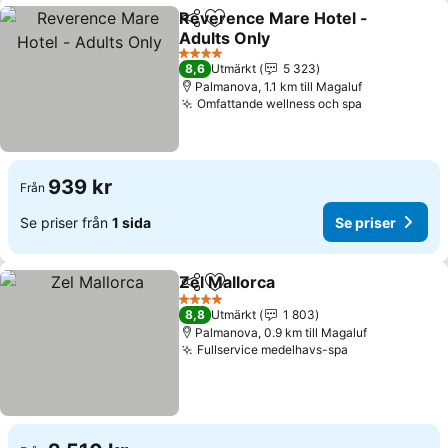
Reverence Mare Hotel -
Dela
Lägg till i Mina Favoriter
Adults Only
4 Stjärnor
8,6
Utmärkt
5 323
Palmanova, 1.1 km till Magaluf
Omfattande wellness och spa
939 kr
Från
Se priser från
1 sida
Se priser
Zel Mallorca
Dela
Lägg till i Mina Favoriter
4 Stjärnor
8,8
Utmärkt
1 803
Palmanova, 0.9 km till Magaluf
Fullservice medelhavs-spa