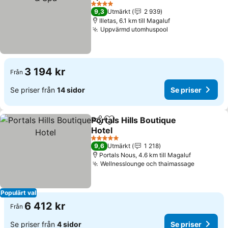
4 Stjärnor
9,3
Utmärkt
2 939
Illetas, 6.1 km till Magaluf
Uppvärmd utomhuspool
3 194 kr
Från
Se priser från
14 sidor
Se priser
Portals Hills Boutique
Dela
Lägg till i Mina Favoriter
Hotel
5 Stjärnor
9,6
Utmärkt
1 218
Portals Nous, 4.6 km till Magaluf
Wellnesslounge och thaimassage
Populärt val
6 412 kr
Från
Se priser från
4 sidor
Se priser