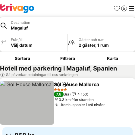
Favoriter
Logga 
Me
Destination
Magaluf
Från/till
Gäster och rum
Välj datum
2 gäster, 1 rum
Sortera
Filtrera
Karta
Hotell med parkering i Magaluf, Spanien
Så påverkar betalningar till oss rankningen
Sol House Mallorca
Dela
Lägg till i Mina Favoriter
4 Stjärnor
7,8
Bra
4 150
0.3 km från stranden
Utomhuspooler i två nivåer