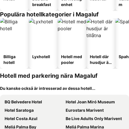
breakfast
enhet
m
Populära hotellkategorier i Magaluf
Billiga
Lyxhotell
Hotell med
Hotell där
Spah
hotell
pooler
husdjur är
tillåtna
Hotell med parkering nära Magaluf
Du kanske också är intresserad av dessa hotell...
BQ Belvedere Hotel
Hotel Joan Miró Museum
Hotel Saratoga
Eurostars Marivent
Hotel Costa Azul
Be Live Adults Only Marivent
Meliá Palma Bay
Meliá Palma Marina