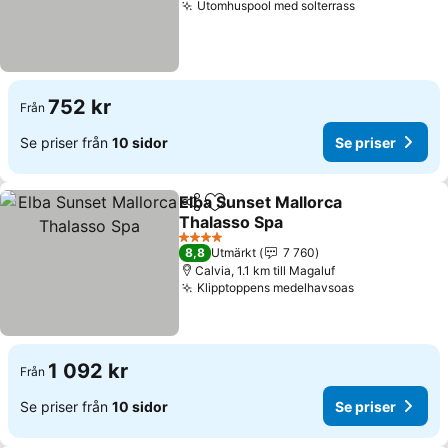
Utomhuspool med solterrass
752 kr
Från
Se priser från
10 sidor
Se priser
Elba Sunset Mallorca
Dela
Lägg till i Mina Favoriter
Thalasso Spa
4 Stjärnor
8,8
Utmärkt
7 760
Calvia, 1.1 km till Magaluf
Klipptoppens medelhavsoas
1 092 kr
Från
Se priser från
10 sidor
Se priser