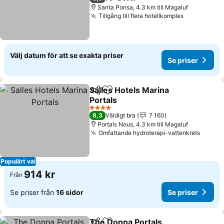
Santa Ponsa, 4.3 km till Magaluf
Tillgång till flera hotellkomplex
Välj datum för att se exakta priser
Se priser
Salles Hotels Marina
Dela
Lägg till i Mina Favoriter
Portals
4 Stjärnor
8,3
Väldigt bra
7 160
Portals Nous, 4.3 km till Magaluf
Omfattande hydroterapi-vattenkrets
Populärt val
914 kr
Från
Se priser från
16 sidor
Se priser
The Donna Portals