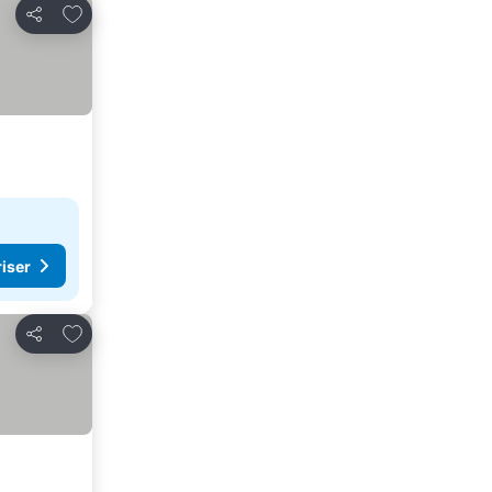
Lägg till i Mina Favoriter
Dela
riser
Lägg till i Mina Favoriter
Dela