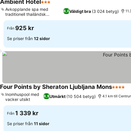
Ambient Hotel
3 Stjärnor
Se priser
Avkopplande spa med
Väldigt bra
(3 024 betyg)
8,0
11.
traditionell thailändsk
Se priser
massage
925 kr
Från
Se priser från
12 sidor
Four Points by Sheraton Ljubljana Mons
4 Stjärn
Se
Inomhuspool med
Utmärkt
(10 504 betyg)
8,9
4.1 km till Centru
vacker utsikt
Se priser
1 339 kr
Från
Se priser från
11 sidor