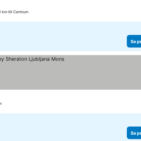
3 km till Centrum
Se p
or
 priser
m
Se p