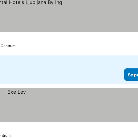
r
e priser
ll Centrum
Se p
Centrum