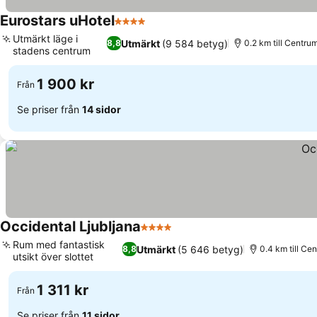
Eurostars uHotel
4 Stjärnor
Se priser
Utmärkt läge i
Utmärkt
(9 584 betyg)
8,8
0.2 km till Centru
stadens centrum
Se priser
1 900 kr
Från
Se priser från
14 sidor
Occidental Ljubljana
4 Stjärnor
Se priser
Rum med fantastisk
Utmärkt
(5 646 betyg)
8,8
0.4 km till Ce
utsikt över slottet
Se priser
1 311 kr
Från
Se priser från
11 sidor