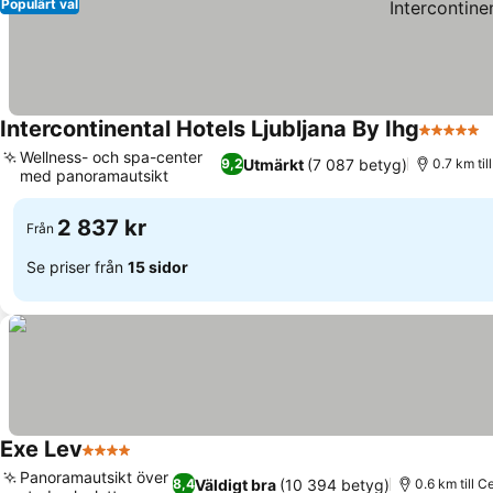
Populärt val
Intercontinental Hotels Ljubljana By Ihg
5 Stjärno
S
Wellness- och spa-center
Utmärkt
(7 087 betyg)
9,2
0.7 km ti
med panoramautsikt
Se priser
2 837 kr
Från
Se priser från
15 sidor
Exe Lev
4 Stjärnor
Se priser
Panoramautsikt över
Väldigt bra
(10 394 betyg)
8,4
0.6 km till 