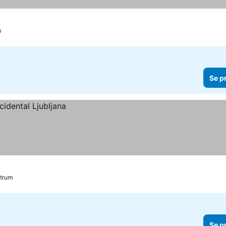
m
Se p
ntrum
Se p