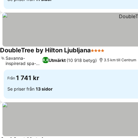
DoubleTree by Hilton Ljubljana
4 Stjärnor
Se priser
Savanna-
Utmärkt
(10 918 betyg)
8,8
3.5 km till Centrum
inspirerad spa-
Se priser
oas
1 741 kr
Från
Se priser från
13 sidor