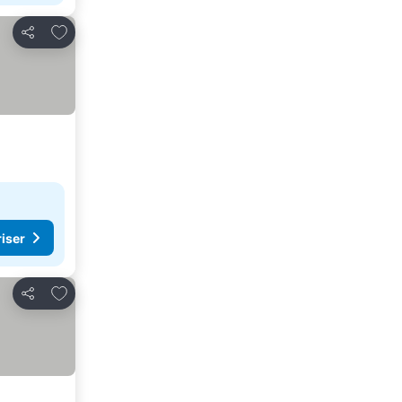
Lägg till i Mina Favoriter
Dela
riser
Lägg till i Mina Favoriter
Dela