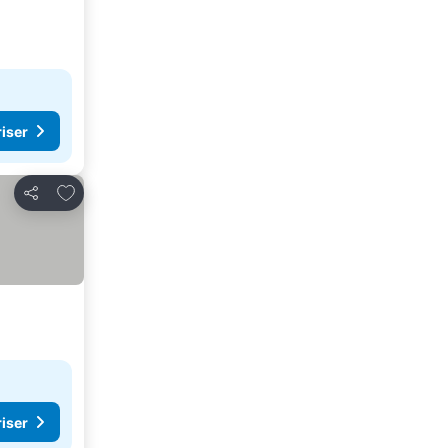
riser
Lägg till i Mina Favoriter
Dela
riser