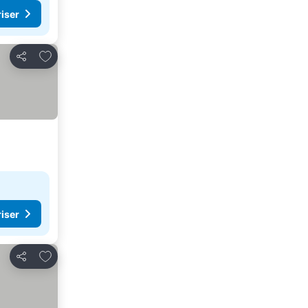
riser
Lägg till i Mina Favoriter
Dela
riser
Lägg till i Mina Favoriter
Dela