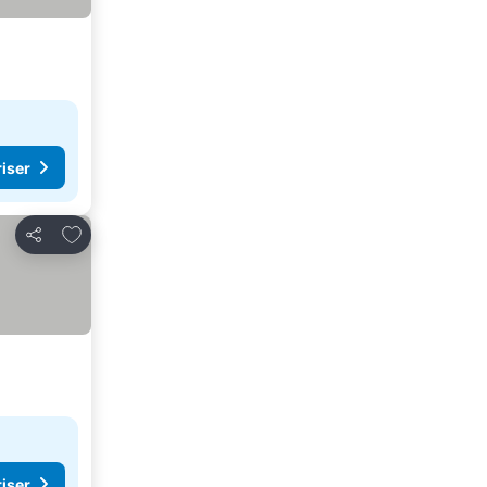
riser
Lägg till i Mina Favoriter
Dela
riser