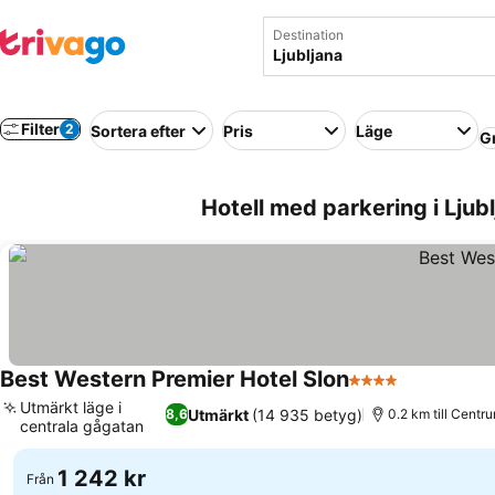
Destination
Filter
2
Sortera efter
Pris
Läge
G
Hotell med parkering i Ljub
Best Western Premier Hotel Slon
4 Stjärnor
Se priser
Utmärkt läge i
Utmärkt
(14 935 betyg)
8,6
0.2 km till Centr
centrala gågatan
Se priser
1 242 kr
Från