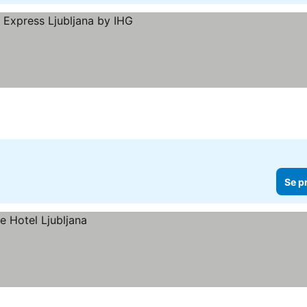
er
Se p