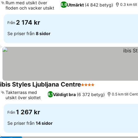
Rum med utsikt över
Utmärkt
(4 842 betyg)
8,9
0.3 km til
floden och vacker utsikt
Se priser
2 174 kr
Från
Se priser från
8 sidor
ibis Styles Ljubljana Centre
4 Stjärnor
Se priser
Takterrass med
Väldigt bra
(6 372 betyg)
8,1
0.5 km till Cen
utsikt över slottet
Se priser
1 267 kr
Från
Se priser från
14 sidor