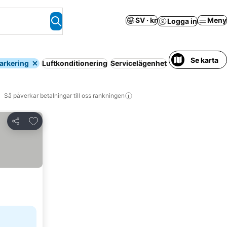
SV · kr
Meny
Logga in
Se karta
arkering
Luftkonditionering
Servicelägenhet
Pool
Wi-fi
Helt 
Så påverkar betalningar till oss rankningen
Lägg till i Mina Favoriter
Dela