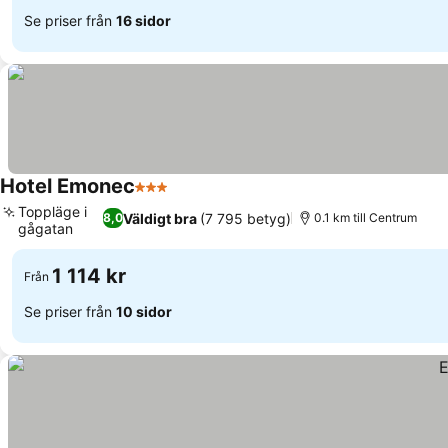
Se priser från
16 sidor
Hotel Emonec
3 Stjärnor
Se priser
Toppläge i
Väldigt bra
(7 795 betyg)
8,0
0.1 km till Centrum
gågatan
Se priser
1 114 kr
Från
Se priser från
10 sidor