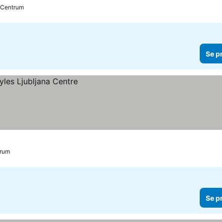
l Centrum
Se p
trum
Se p