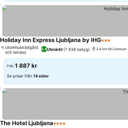
Holiday Inn Express Ljubljana by IHG
3 Stjärnor
Se pris
Utomhusträdgård
Utmärkt
(7 938 betyg)
8,9
2.4 km till Centrum
och terrass
Se priser
1 887 kr
Från
Se priser från
14 sidor
The Hotel Ljubljana
4 Stjärnor
Se priser