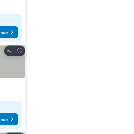
riser
Lägg till i Mina Favoriter
Dela
riser