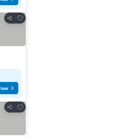
Lägg till i Mina Favoriter
Dela
riser
Lägg till i Mina Favoriter
Dela