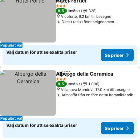
Hotel Portici
Dela
Lägg till i Mina Favoriter
3 Stjärnor
8,5
Utmärkt
328
Vicoforte, 9.2 km till Lesegno
Direkt utsikt över helgedomen
Populärt val
Välj datum för att se exakta priser
Se priser
Albergo della Ceramica
Dela
Lägg till i Mina Favoriter
3 Stjärnor
9,5
Utmärkt
1 096
Villanova Mondovì, 17.0 km till Lesegno
Atmosfär från en före detta keramikfabrik
Populärt val
Välj datum för att se exakta priser
Se priser