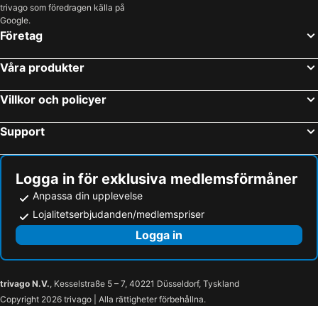
trivago som föredragen källa på
Sinio, hotels with parking
Stella, hotels with parking
Google.
Företag
Calice Ligure, hotels with parking
Monforte d'Alba, hotels with parking
Barolo, hotels with parking
Tovo San Giacomo, hotels with parking
Våra produkter
Cisano sul Neva, hotels with parking
Roccaforte Mondovì, hotels with parking
Villkor och policyer
Villanova d'Albenga, hotels with parking
Serralunga d'Alba, hotels with parking
Gaiola, hotels with parking
Saluzzo, hotels with parking
Support
Guarene, hotels with parking
Bardineto, hotels with parking
Canelli, hotels with parking
Balestrino, hotels with parking
Logga in för exklusiva medlemsförmåner
Anpassa din upplevelse
Lojalitetserbjudanden/medlemspriser
Logga in
trivago N.V.
, Kesselstraße 5 – 7, 40221 Düsseldorf, Tyskland
Copyright 2026 trivago | Alla rättigheter förbehållna.