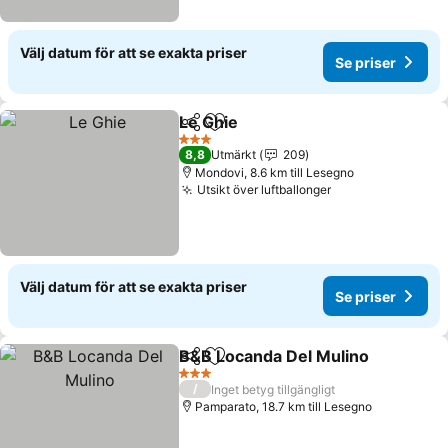
Välj datum för att se exakta priser
Se priser
Le Ghie
Dela
Lägg till i Mina Favoriter
3 Stjärnor
8,8
Utmärkt
209
Mondovi, 8.6 km till Lesegno
Utsikt över luftballonger
Välj datum för att se exakta priser
Se priser
B&B Locanda Del Mulino
Dela
Lägg till i Mina Favoriter
3 Stjärnor
/
Inget betyg tillgängligt
Pamparato, 18.7 km till Lesegno