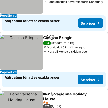
Panoramautsikt över Vicoforte Sanctuary
Populärt val
Välj datum för att se exakta priser
Se priser
Cascina Bringin
Dela
Lägg till i Mina Favoriter
9,4
Utmärkt
113
Mondovi, 9.5 km till Lesegno
Nära till Mondole skidområde
Populärt val
Välj datum för att se exakta priser
Se priser
Bene Vagienna Holiday
Dela
Lägg till i Mina Favoriter
House
2 Stjärnor
7,2
59