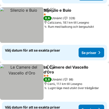
Silenzio e Buio
Dela
Lägg till i Mina Favoriter
1 Stjärnor
8,6
Utmärkt
328
Calizzano, 18.1 km till Lesegno
Rum med balkong och bergsutsikt
Välj datum för att se exakta priser
Se priser
Le Camere del Vascello
Dela
Lägg till i Mina Favoriter
d'Oro
2 Stjärnor
8,8
Utmärkt
98
Carrù, 11.1 km till Lesegno
Lugnt läge med utsikt över trädgårdar
Välj datum för att se exakta priser