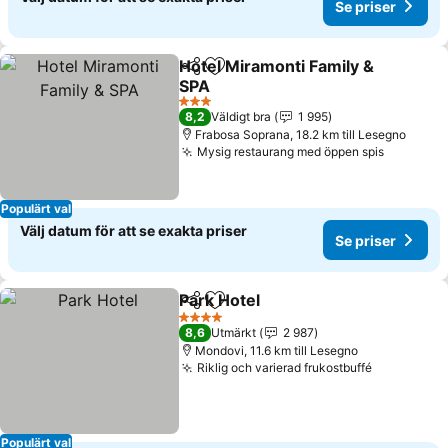
Se priser
Hotel Miramonti Family &
Dela
Lägg till i Mina Favoriter
SPA
3 Stjärnor
8,2
Väldigt bra
1 995
Frabosa Soprana, 18.2 km till Lesegno
Mysig restaurang med öppen spis
Populärt val
Välj datum för att se exakta priser
Se priser
Park Hotel
Dela
Lägg till i Mina Favoriter
4 Stjärnor
8,6
Utmärkt
2 987
Mondovi, 11.6 km till Lesegno
Riklig och varierad frukostbuffé
Populärt val