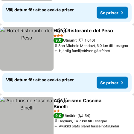
Välj datum för att se exakta priser
Se priser
Hotel Ristorante del Peso
Dela
Lägg till i Mina Favoriter
3 Stjärnor
9,0
Utmärkt
1 010
San Michele Mondovì, 6.0 km till Lesegno
Hjärtlig familjedriven gästfrihet
Välj datum för att se exakta priser
Se priser
Agriturismo Cascina
Dela
Lägg till i Mina Favoriter
Binelli
2 Stjärnor
9,0
Utmärkt
54
Dogliani, 14.7 km till Lesegno
Avskild plats bland hasselnötslundar