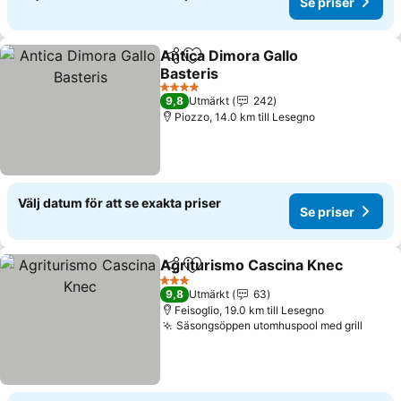
Se priser
Antica Dimora Gallo
Dela
Lägg till i Mina Favoriter
Basteris
4 Stjärnor
9,8
Utmärkt
242
Piozzo, 14.0 km till Lesegno
Välj datum för att se exakta priser
Se priser
Agriturismo Cascina Knec
Dela
Lägg till i Mina Favoriter
3 Stjärnor
9,8
Utmärkt
63
Feisoglio, 19.0 km till Lesegno
Säsongsöppen utomhuspool med grill