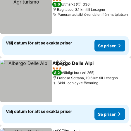
3 Stjärnor
9,6
Utmärkt
336
Bagnasco, 8.1 km till Lesegno
Panoramautsikt över dalen från matplatsen
Välj datum för att se exakta priser
Se priser
Albergo Delle Alpi
Dela
Lägg till i Mina Favoriter
3 Stjärnor
8,2
Väldigt bra
265
Frabosa Sottana, 19.6 km till Lesegno
Skid- och cykelförvaring
Välj datum för att se exakta priser
Se priser