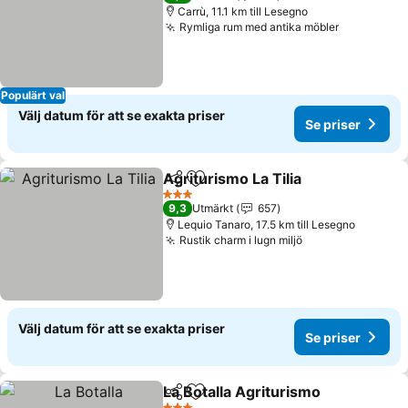
Carrù, 11.1 km till Lesegno
Rymliga rum med antika möbler
Populärt val
Välj datum för att se exakta priser
Se priser
Agriturismo La Tilia
Dela
Lägg till i Mina Favoriter
3 Stjärnor
9,3
Utmärkt
657
Lequio Tanaro, 17.5 km till Lesegno
Rustik charm i lugn miljö
Välj datum för att se exakta priser
Se priser
La Botalla Agriturismo
Dela
Lägg till i Mina Favoriter