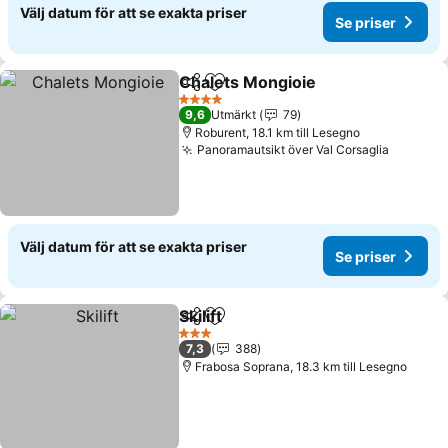
Välj datum för att se exakta priser
Se priser
Chalets Mongioie
Dela
Lägg till i Mina Favoriter
4 Stjärnor
9,6
Utmärkt
79
Roburent, 18.1 km till Lesegno
Panoramautsikt över Val Corsaglia
Välj datum för att se exakta priser
Se priser
Skilift
Dela
Lägg till i Mina Favoriter
3 Stjärnor
7,3
388
Frabosa Soprana, 18.3 km till Lesegno