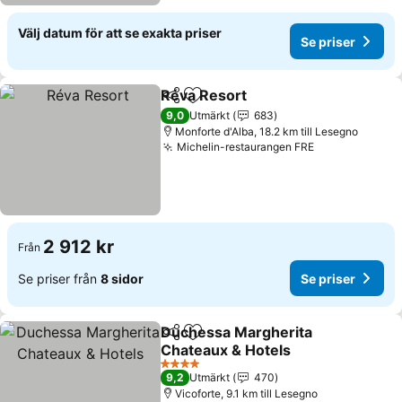
Välj datum för att se exakta priser
Se priser
Réva Resort
Dela
Lägg till i Mina Favoriter
9,0
Utmärkt
683
Monforte d'Alba, 18.2 km till Lesegno
Michelin-restaurangen FRE
2 912 kr
Från
Se priser från
8 sidor
Se priser
Duchessa Margherita
Dela
Lägg till i Mina Favoriter
Chateaux & Hotels
4 Stjärnor
9,2
Utmärkt
470
Vicoforte, 9.1 km till Lesegno