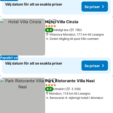
Välj datum för att se exakta priser
Se priser
Hotel Villa Cinzia
Dela
Lägg till i Mina Favoriter
4 Stjärnor
8,4
Väldigt bra
790
Villanova Mondovì, 17.1 km till Lesegno
Direkt tillgång till pool från rummen
Populärt val
Välj datum för att se exakta priser
Se priser
Park Ristorante Villa Nasi
Dela
Lägg till i Mina Favoriter
4 Stjärnor
8,5
Utmärkt
3 356
Mondovi, 11.6 km till Lesegno
Renoverat 4-stjärnigt hotell i Mondovi