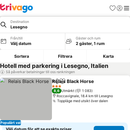
Favoriter
Logga 
Me
Destination
Lesegno
Från/till
Gäster och rum
Välj datum
2 gäster, 1 rum
Sortera
Filtrera
Karta
Hotell med parkering i Lesegno, Italien
Så påverkar betalningar till oss rankningen
Relais Black Horse
Dela
Lägg till i Mina Favoriter
3 Stjärnor
8,6
Utmärkt
1 083
Roccavignale, 18.4 km till Lesegno
Toppläge med utsikt över dalen
Populärt val
Välj datum för att se exakta priser