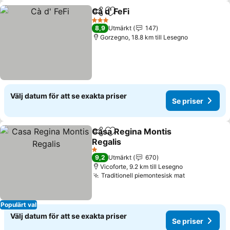
Cà d' FeFi
Dela
Lägg till i Mina Favoriter
3 Stjärnor
8,9
Utmärkt
147
Gorzegno, 18.8 km till Lesegno
Välj datum för att se exakta priser
Se priser
Casa Regina Montis
Dela
Lägg till i Mina Favoriter
Regalis
1 Stjärnor
9,2
Utmärkt
670
Vicoforte, 9.2 km till Lesegno
Traditionell piemontesisk mat
Populärt val
Välj datum för att se exakta priser
Se priser