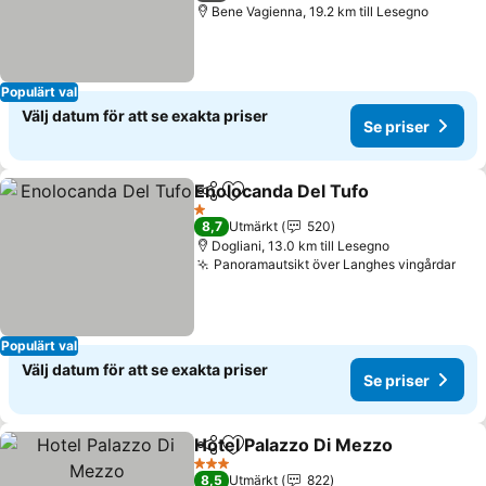
Bene Vagienna, 19.2 km till Lesegno
Populärt val
Välj datum för att se exakta priser
Se priser
Enolocanda Del Tufo
Dela
Lägg till i Mina Favoriter
1 Stjärnor
8,7
Utmärkt
520
Dogliani, 13.0 km till Lesegno
Panoramautsikt över Langhes vingårdar
Populärt val
Välj datum för att se exakta priser
Se priser
Hotel Palazzo Di Mezzo
Dela
Lägg till i Mina Favoriter
3 Stjärnor
8,5
Utmärkt
822