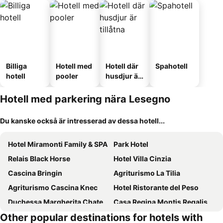
Billiga
Hotell med
Hotell där
Spahotell
hotell
pooler
husdjur är
tillåtna
Hotell med parkering nära Lesegno
Du kanske också är intresserad av dessa hotell...
Hotel Miramonti Family & SPA
Park Hotel
Relais Black Horse
Hotel Villa Cinzia
Cascina Bringin
Agriturismo La Tilia
Agriturismo Cascina Knec
Hotel Ristorante del Peso
Duchessa Margherita Chateaux & Hotels
Casa Regina Montis Regalis
Other popular destinations for hotels with
Park Ristorante Villa Nasi
Enolocanda Del Tufo