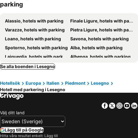
parking
Tenuta Larenzania
Chalets Mongioie
Réva Resort
Balcone sulle Langhe
Alassio, hotels with parking
Finale Ligure, hotels with parking
Antico Borgo
Varazze, hotels with parking
Pietra Ligure, hotels with parking
Loano, hotels with parking
Savona, hotels with parking
Spotorno, hotels with parking
Alba, hotels with parking
Laigueglia, hotels with parking
Albenga, hotels with parking
Celle Ligure, hotels with parking
Noli, hotels with parking
Se alla boenden i Lesegno
Albissola Marina, hotels with parking
Bra, hotels with parking
Hotellsök
Europa
Italien
Piedmont
Lesegno
Cuneo, hotels with parking
Limone Piemonte, hotels with parking
Hotell med parkering i Lesegno
Bergeggi, hotels with parking
Ceriale, hotels with parking
Orco Feglino, hotels with parking
Cherasco, hotels with parking
Facebook
Twitter
Insta
Yo
Mondovi, hotels with parking
Albisola Superiore, hotels with parking
Välj ditt land
La Morra, hotels with parking
Frabosa Sottana, hotels with parking
Borghetto Santo Spirito, hotels with parking
Borgio Verezzi, hotels with parking
Lägg till på Google
Hitta våra resultat enkelt: Lägg till
Frabosa Soprana, hotels with parking
Sassello, hotels with parking