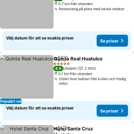
0.7 km från stranden
Restaurang på plats med lokala smaker
Se p
Välj datum för att se exakta priser
Se priser
Quinta Real Huatulco
Dela
Lägg till i Mina Favoriter
Se pr
5 Stjärnor
8,9
Utmärkt
2 400
0.1 km från stranden
Utsikt över bukten från kullen och frodig
natur
Populärt val
Välj datum för att se exakta priser
Se priser
Hotel Santa Cruz
Dela
Lägg till i Mina Favoriter