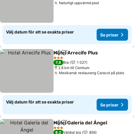
Naturligt uppvärmd pool
Se priser
Välj datum för att se exakta priser
Se priser
Hotel Arrecife Plus
Dela
Lägg till i Mina Favoriter
Se pris
3 Stjärnor
7,8
Bra
1 027
2.8 km till Centrum
Mexikansk restaurang Caracol på plats
Se p
Välj datum för att se exakta priser
Se priser
Hotel Galería del Ángel
Dela
Lägg till i Mina Favoriter
Se 
3 Stjärnor
8,2
Väldigt bra
856