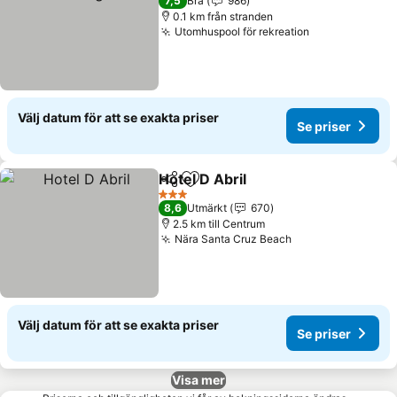
7,5
Bra
986
0.1 km från stranden
Utomhuspool för rekreation
Se priser
Välj datum för att se exakta priser
Se priser
Hotel D Abril
Dela
Lägg till i Mina Favoriter
Se priser
3 Stjärnor
8,6
Utmärkt
670
2.5 km till Centrum
Nära Santa Cruz Beach
Se priser
Välj datum för att se exakta priser
Se priser
Visa mer