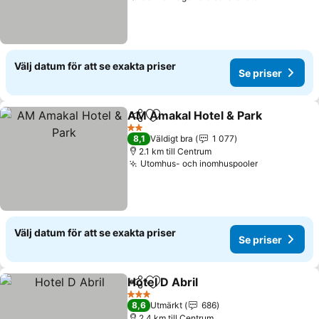
Välj datum för att se exakta priser
Se priser
AM Amakal Hotel & Park
Dela
Lägg till i Mina Favoriter
Se
2 Stjärnor
8,1
Väldigt bra
1 077
2.1 km till Centrum
Utomhus- och inomhuspooler
Se priser
Välj datum för att se exakta priser
Se priser
Hotel D Abril
Dela
Lägg till i Mina Favoriter
Se priser
3 Stjärnor
8,6
Utmärkt
686
2.4 km till Centrum