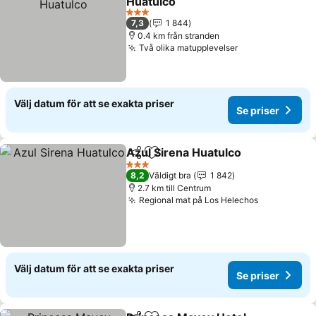
Huatulco
Se priser
3 Stjärnor
7,3
1 844
0.4 km från stranden
Två olika matupplevelser
Se priser
Välj datum för att se exakta priser
Se priser
Azul Sirena Huatulco
Dela
Lägg till i Mina Favoriter
Se pr
3 Stjärnor
8,2
Väldigt bra
1 842
2.7 km till Centrum
Regional mat på Los Helechos
Se priser
Välj datum för att se exakta priser
Se priser