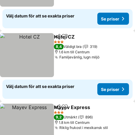
Välj datum för att se exakta priser
Se priser
Hotel CZ
Dela
Lägg till i Mina Favoriter
Se priser
3 Stjärnor
8,4
Väldigt bra
319
1.6 km till Centrum
Familjevänlig, lugn miljö
Se priser
Välj datum för att se exakta priser
Se priser
Mayev Express
Dela
Lägg till i Mina Favoriter
Se priser
3 Stjärnor
9,2
Utmärkt
896
1.8 km till Centrum
Riklig frukost i mexikansk stil
Se priser