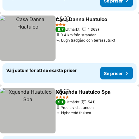
Se priser
Casa Danna Huatulco
Dela
Lägg till i Mina Favoriter
Se pr
3 Stjärnor
8,7
Utmärkt
1 363
0.4 km från stranden
Lugn trädgård och terrassutsikt
Se priser
Välj datum för att se exakta priser
Se priser
Xquenda Huatulco Spa
Dela
Lägg till i Mina Favoriter
Se 
4 Stjärnor
9,1
Utmärkt
541
Precis vid stranden
Nyberedd frukost
Se priser