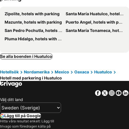
Zipolite, hotels with parking
Santa María Huatulco, hotels with parking
Mazunte, hotels with parking
Puerto Angel, hotels with parking
San Pedro Pochutla, hotels with parking
Santa María Tonameca, hotels with parking
Pluma Hidalgo, hotels with parking
Se alla boenden i Huatulco
Hotellsök
Nordamerika
Mexico
Oaxaca
Huatulco
Hotell med parkering i Huatulco
Facebook
Twitter
Insta
Yo
Välj ditt land
Lägg till på Google
Hitta våra resultat enkelt: Lägg till
trivago som föredragen källa på