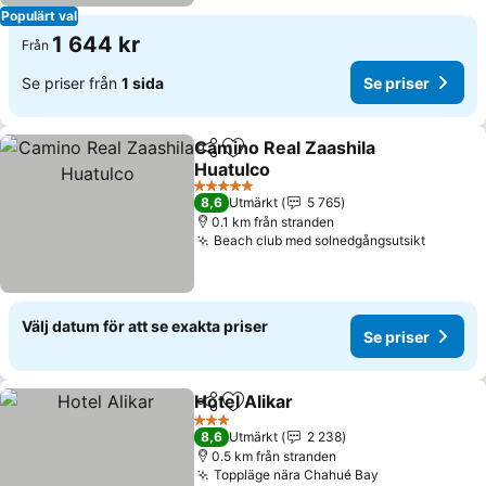
Populärt val
1 644 kr
Från
Se priser från
1 sida
Se priser
Camino Real Zaashila
Dela
Lägg till i Mina Favoriter
Huatulco
Se priser
5 Stjärnor
8,6
Utmärkt
5 765
0.1 km från stranden
Beach club med solnedgångsutsikt
Se pris
Välj datum för att se exakta priser
Se priser
Hotel Alikar
Dela
Lägg till i Mina Favoriter
Se priser
3 Stjärnor
8,6
Utmärkt
2 238
0.5 km från stranden
Toppläge nära Chahué Bay
Se priser