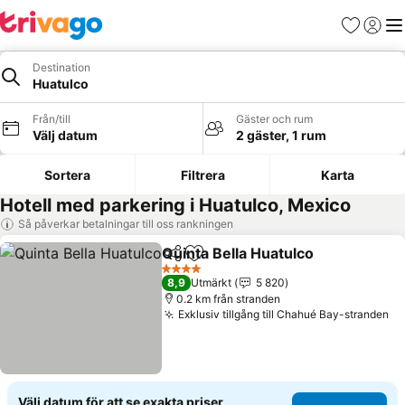
Favoriter
Logga 
Me
Destination
Huatulco
Från/till
Gäster och rum
Välj datum
2 gäster, 1 rum
Sortera
Filtrera
Karta
Hotell med parkering i Huatulco, Mexico
Så påverkar betalningar till oss rankningen
Quinta Bella Huatulco
Dela
Lägg till i Mina Favoriter
Se pr
4 Stjärnor
8,9
Utmärkt
5 820
0.2 km från stranden
Exklusiv tillgång till Chahué Bay-stranden
Se
Välj datum för att se exakta priser