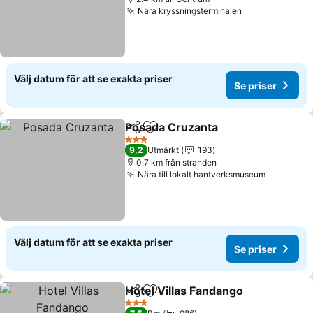
Nära kryssningsterminalen
Se priser
Välj datum för att se exakta priser
Se priser
Posada Cruzanta
Dela
Lägg till i Mina Favoriter
Se priser
3 Stjärnor
9,2
Utmärkt
193
0.7 km från stranden
Nära till lokalt hantverksmuseum
Se priser
Välj datum för att se exakta priser
Se priser
Hotel Villas Fandango
Dela
Lägg till i Mina Favoriter
Se p
3 Stjärnor