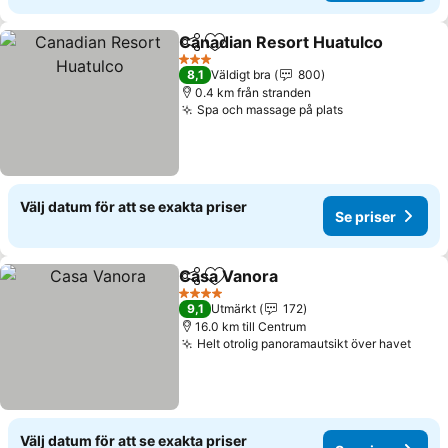
Canadian Resort Huatulco
Dela
Lägg till i Mina Favoriter
3 Stjärnor
8,1
Väldigt bra
800
0.4 km från stranden
Spa och massage på plats
Se priser
Välj datum för att se exakta priser
Se priser
Casa Vanora
Dela
Lägg till i Mina Favoriter
Se priser
4 Stjärnor
9,1
Utmärkt
172
16.0 km till Centrum
Helt otrolig panoramautsikt över havet
Se pr
Välj datum för att se exakta priser