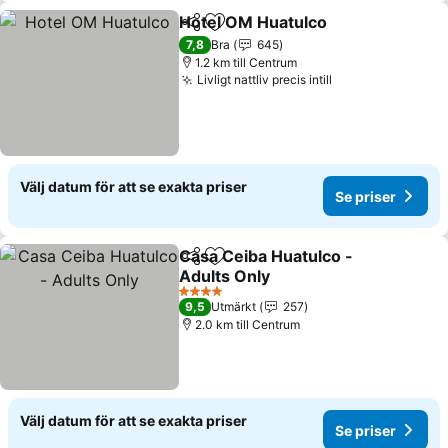
Hotel OM Huatulco
Dela
Lägg till i Mina Favoriter
Se pris
7,8
Bra
645
1.2 km till Centrum
Livligt nattliv precis intill
Se priser
Välj datum för att se exakta priser
Se priser
Casa Ceiba Huatulco -
Dela
Lägg till i Mina Favoriter
Adults Only
Se priser
4 Stjärnor
9,5
Utmärkt
257
2.0 km till Centrum
Välj datum för att se exakta priser
Se priser