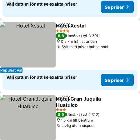
Välj datum för att se exakta priser
Se priser
Hotel Xestal
Dela
Lägg till i Mina Favoriter
Se priser
4 Stjärnor
8,8
Utmärkt
3 391
0.5 km från stranden
Svit med privat bubbelpool
Se priser
Populärt val
Välj datum för att se exakta priser
Se priser
Hotel Gran Juquila
Dela
Lägg till i Mina Favoriter
Huatulco
Se priser
3 Stjärnor
8,9
Utmärkt
2 312
1.5 km till Centrum
Livlig utomhuspool
Se priser