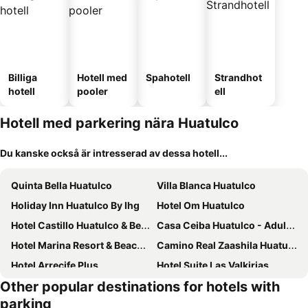
Billiga
Hotell med
Spahotell
Strandhot
hotell
pooler
ell
Hotell med parkering nära Huatulco
Du kanske också är intresserad av dessa hotell...
Quinta Bella Huatulco
Villa Blanca Huatulco
Holiday Inn Huatulco By Ihg
Hotel Om Huatulco
Hotel Castillo Huatulco & Beach Club
Casa Ceiba Huatulco - Adults Only
Hotel Marina Resort & Beach Club Huatulco
Camino Real Zaashila Huatulco
Hotel Arrecife Plus
Hotel Suite Las Valkirias
Other popular destinations for hotels with
Coral Blue Huatulco All Inclusive
OYO Hotel Posada San Vicente, Huatulco
parking