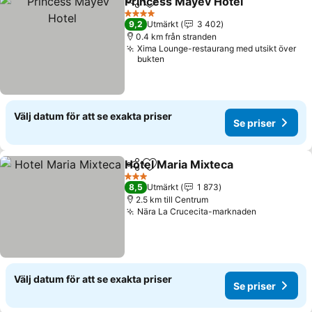
Princess Mayev Hotel
Dela
Lägg till i Mina Favoriter
Se p
4 Stjärnor
9,2
Utmärkt
3 402
0.4 km från stranden
Xima Lounge-restaurang med utsikt över
bukten
Välj datum för att se exakta priser
Se priser
Hotel Maria Mixteca
Dela
Lägg till i Mina Favoriter
Se pri
3 Stjärnor
8,5
Utmärkt
1 873
2.5 km till Centrum
Nära La Crucecita-marknaden
Se priser
Välj datum för att se exakta priser
Se priser