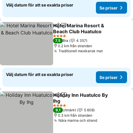
Välj datum för att se exakta priser
Se priser
Hotel Marina Resort &
Dela
Lägg till i Mina Favoriter
Beach Club Huatulco
Se priser
4 Stjärnor
7,5
Bra
4 357
0.2 km från stranden
Traditionell mexikansk mat
Se priser
Välj datum för att se exakta priser
Se priser
Holiday Inn Huatulco By
Dela
Lägg till i Mina Favoriter
Ihg
Se priser
4 Stjärnor
9,1
Utmärkt
5 608
0.3 km från stranden
Nära marina och strand
Se priser