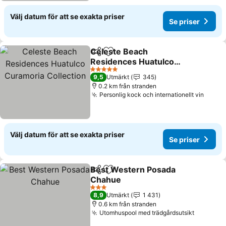
Välj datum för att se exakta priser
Se priser
Celeste Beach
Dela
Lägg till i Mina Favoriter
Residences Huatulco
Curamoria Collection
Se priser
5 Stjärnor
9,5
Utmärkt
345
0.2 km från stranden
Personlig kock och internationellt vin
Se pri
Välj datum för att se exakta priser
Se priser
Best Western Posada
Dela
Lägg till i Mina Favoriter
Chahue
Se priser
3 Stjärnor
8,9
Utmärkt
1 431
0.6 km från stranden
Utomhuspool med trädgårdsutsikt
Se prise