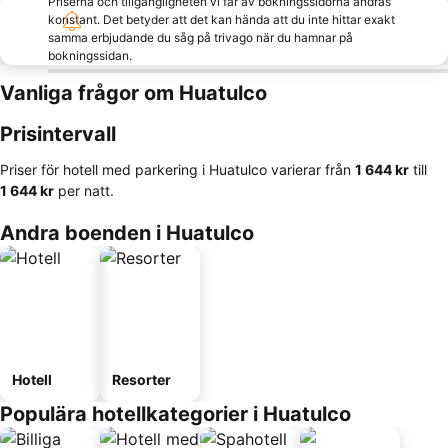
Priserna och tillgängligheten vi får av bokningssidorna ändras
konstant. Det betyder att det kan hända att du inte hittar exakt
samma erbjudande du såg på trivago när du hamnar på
bokningssidan.
Vanliga frågor om Huatulco
Prisintervall
Priser för hotell med parkering i Huatulco varierar från
‎1 644 kr
till
‎1 644 kr
per natt.
Andra boenden i Huatulco
Hotell
Resorter
Populära hotellkategorier i Huatulco