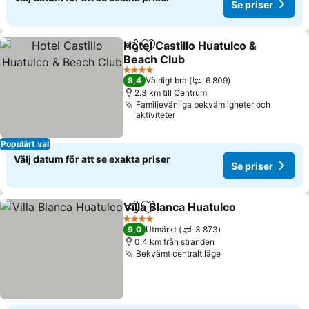
Se priser
Hotel Castillo Huatulco &
Dela
Lägg till i Mina Favoriter
Beach Club
Se priser
4 Stjärnor
8,4
Väldigt bra
6 809
2.3 km till Centrum
Familjevänliga bekvämligheter och
aktiviteter
Populärt val
Välj datum för att se exakta priser
Se priser
Villa Blanca Huatulco
Dela
Lägg till i Mina Favoriter
Se pr
4 Stjärnor
9,0
Utmärkt
3 873
0.4 km från stranden
Bekvämt centralt läge
Se priser