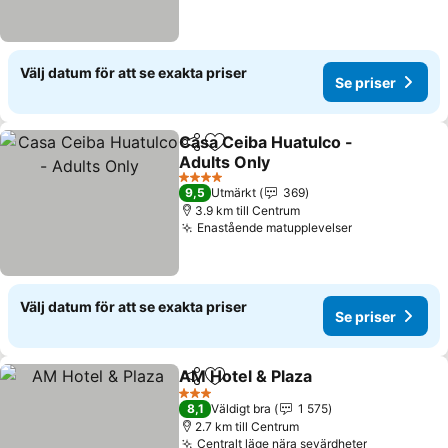
Välj datum för att se exakta priser
Se priser
Casa Ceiba Huatulco -
Dela
Lägg till i Mina Favoriter
Adults Only
Se priser
4 Stjärnor
9,5
Utmärkt
369
3.9 km till Centrum
Enastående matupplevelser
Se priser
Välj datum för att se exakta priser
Se priser
AM Hotel & Plaza
Dela
Lägg till i Mina Favoriter
Se priser
3 Stjärnor
8,1
Väldigt bra
1 575
2.7 km till Centrum
Centralt läge nära sevärdheter
Se priser