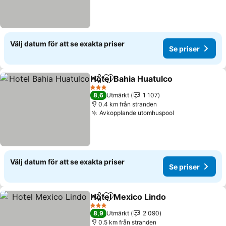
Välj datum för att se exakta priser
Se priser
Hotel Bahia Huatulco
Dela
Lägg till i Mina Favoriter
Se pr
3 Stjärnor
8,6
Utmärkt
1 107
0.4 km från stranden
Avkopplande utomhuspool
Se priser
Välj datum för att se exakta priser
Se priser
Hotel Mexico Lindo
Dela
Lägg till i Mina Favoriter
Se pris
3 Stjärnor
8,9
Utmärkt
2 090
0.5 km från stranden