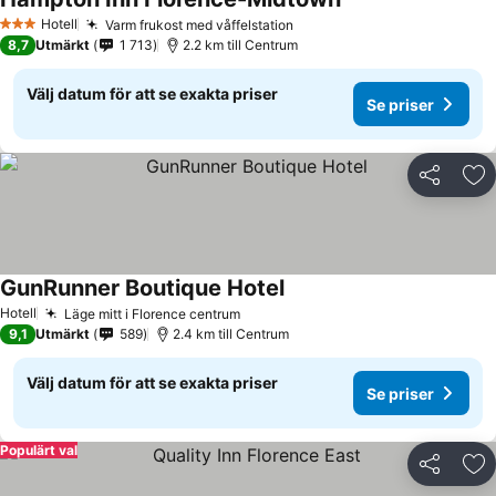
Hotell
Varm frukost med våffelstation
3 Stjärnor
8,7
Utmärkt
1 713
2.2 km till Centrum
Välj datum för att se exakta priser
Se priser
Dela
Läg
GunRunner Boutique Hotel
Hotell
Läge mitt i Florence centrum
9,1
Utmärkt
589
2.4 km till Centrum
Välj datum för att se exakta priser
Se priser
Populärt val
Dela
Läg