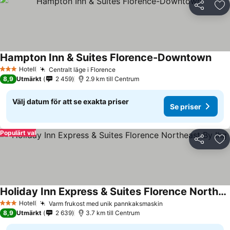
Dela
Läg
Hampton Inn & Suites Florence-Downtown
Hotell
Centralt läge i Florence
3 Stjärnor
8,9
Utmärkt
2 459
2.9 km till Centrum
Välj datum för att se exakta priser
Se priser
Populärt val
Dela
Läg
Holiday Inn Express & Suites Florence Northeast By Ihg
Hotell
Varm frukost med unik pannkaksmaskin
3 Stjärnor
8,9
Utmärkt
2 639
3.7 km till Centrum