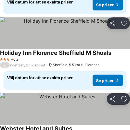
Välj datum för att se exakta priser
Se priser
Dela
Läg
Holiday Inn Florence Sheffield M Shoals
Hotell
3 Stjärnor
/
Sheffield, 5.5 km till Florence
Inget betyg tillgängligt
Välj datum för att se exakta priser
Se priser
Dela
Läg
Webster Hotel and Suites