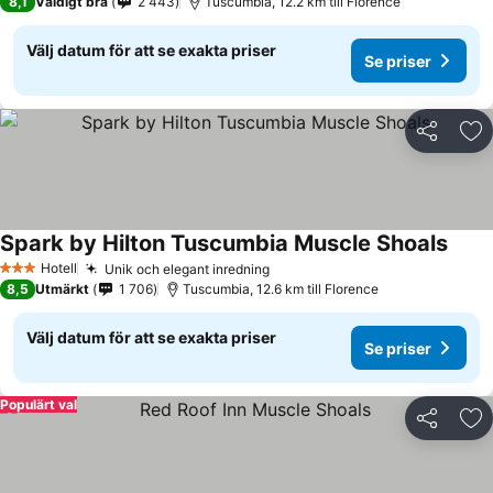
8,1
Väldigt bra
2 443
Tuscumbia, 12.2 km till Florence
Välj datum för att se exakta priser
Se priser
Dela
Läg
Spark by Hilton Tuscumbia Muscle Shoals
Hotell
Unik och elegant inredning
3 Stjärnor
8,5
Utmärkt
1 706
Tuscumbia, 12.6 km till Florence
Välj datum för att se exakta priser
Se priser
Populärt val
Dela
Läg