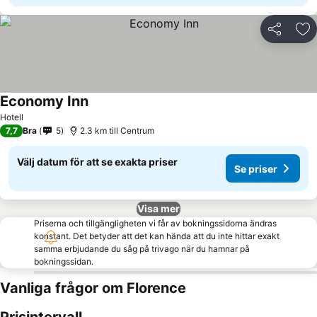
Dela
Läg
Economy Inn
Hotell
7,7
Bra
5
2.3 km till Centrum
Välj datum för att se exakta priser
Se priser
Visa mer
Priserna och tillgängligheten vi får av bokningssidorna ändras
konstant. Det betyder att det kan hända att du inte hittar exakt
samma erbjudande du såg på trivago när du hamnar på
bokningssidan.
Vanliga frågor om Florence