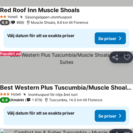
Red Roof Inn Muscle Shoals
Hotell
Säsongsöppen utomhuspool
2 Stjärnor
6,9
869
Muscle Shoals, 9.6 km till Florence
Välj datum för att se exakta priser
Se priser
Populärt val
Dela
Läg
Best Western Plus Tuscumbia/Muscle Shoals Hotel & Suites
Hotell
Inomhuspool för nöje året runt
3 Stjärnor
8,8
Utmärkt
1 679
Tuscumbia, 14.0 km till Florence
Välj datum för att se exakta priser
Se priser