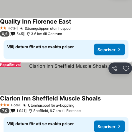
Quality Inn Florence East
Hotell
Säsongsöppen utomhuspool
2 Stjärnor
6,6
545
3.6 km till Centrum
Välj datum för att se exakta priser
Se priser
Populärt val
Dela
Läg
Clarion Inn Sheffield Muscle Shoals
Hotell
Utomhuspool för avkoppling
3 Stjärnor
7,0
1 941
Sheffield, 6.7 km till Florence
Välj datum för att se exakta priser
Se priser