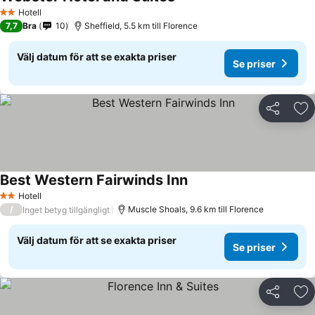
Hotell
2 Stjärnor
7,7
Bra
10
Sheffield, 5.5 km till Florence
Välj datum för att se exakta priser
Se priser
Dela
Läg
Best Western Fairwinds Inn
Hotell
2 Stjärnor
/
Muscle Shoals, 9.6 km till Florence
Inget betyg tillgängligt
Välj datum för att se exakta priser
Se priser
Dela
Läg