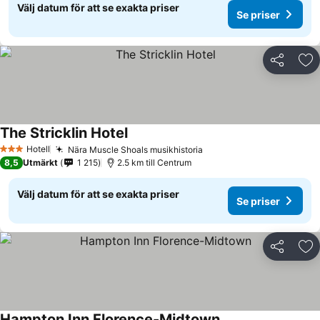
Välj datum för att se exakta priser
Se priser
Dela
Läg
The Stricklin Hotel
Hotell
Nära Muscle Shoals musikhistoria
3 Stjärnor
8,5
Utmärkt
1 215
2.5 km till Centrum
Välj datum för att se exakta priser
Se priser
Dela
Läg
Hampton Inn Florence-Midtown