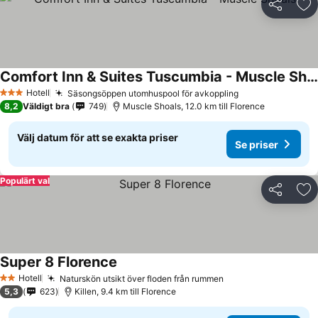
Dela
Läg
Comfort Inn & Suites Tuscumbia - Muscle Shoals
Hotell
Säsongsöppen utomhuspool för avkoppling
3 Stjärnor
8,2
Väldigt bra
749
Muscle Shoals, 12.0 km till Florence
Välj datum för att se exakta priser
Se priser
Populärt val
Dela
Läg
Super 8 Florence
Hotell
Naturskön utsikt över floden från rummen
2 Stjärnor
5,3
623
Killen, 9.4 km till Florence