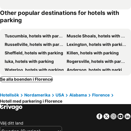
Other popular destinations for hotels with
parking
Tuscumbia, hotels with parking
Muscle Shoals, hotels with parking
Russellville, hotels with parking
Lexington, hotels with parking
Sheffield, hotels with parking
Killen, hotels with parking
Iuka, hotels with parking
Rogersville, hotels with parking
Waterloo, hotels with parking
Anderson, hotels with parking
Town Creek, hotels with parking
Cherokee, hotels with parking
Se alla boenden i Florence
Hillsboro, hotels with parking
Loretto, hotels with parking
Hotellsök
Nordamerika
USA
Alabama
Florence
Iron City, hotels with parking
Collinwood, hotels with parking
Hotell med parkering i Florence
Loretto, hotels with parking
Facebook
Twitter
Insta
Yo
Välj ditt land