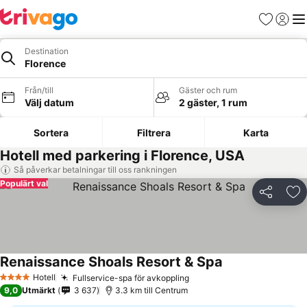
Favoriter
Logga 
Me
Destination
Florence
Från/till
Gäster och rum
Välj datum
2 gäster, 1 rum
Sortera
Filtrera
Karta
Hotell med parkering i Florence, USA
Så påverkar betalningar till oss rankningen
Populärt val
Dela
Läg
Renaissance Shoals Resort & Spa
Hotell
Fullservice-spa för avkoppling
4 Stjärnor
9,0
Utmärkt
3 637
3.3 km till Centrum