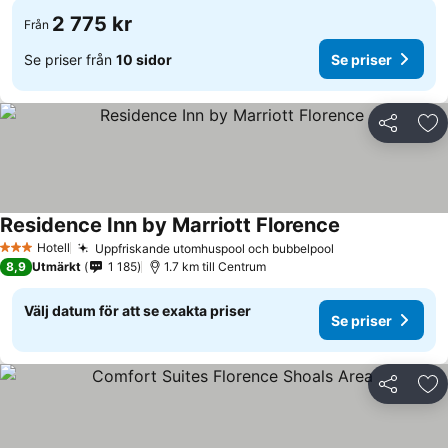
2 775 kr
Från
Se priser från
10 sidor
Se priser
Dela
Läg
Residence Inn by Marriott Florence
Hotell
Uppfriskande utomhuspool och bubbelpool
3 Stjärnor
8,9
Utmärkt
1 185
1.7 km till Centrum
Välj datum för att se exakta priser
Se priser
Dela
Läg