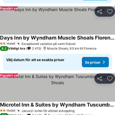
Populärt val
Dela
Läg
Days Inn by Wyndham Muscle Shoals Florence
Hotell
Exceptionell variation på varm frukost
2 Stjärnor
8,2
Väldigt bra
2 415
Muscle Shoals, 9.5 km till Florence
Välj datum för att se exakta priser
Se priser
Populärt val
Dela
Läg
Microtel Inn & Suites by Wyndham Tuscumbia/Muscle Shoals
Hotell
Jacuzzi-sviter för ultimat avkoppling
2 Stjärnor