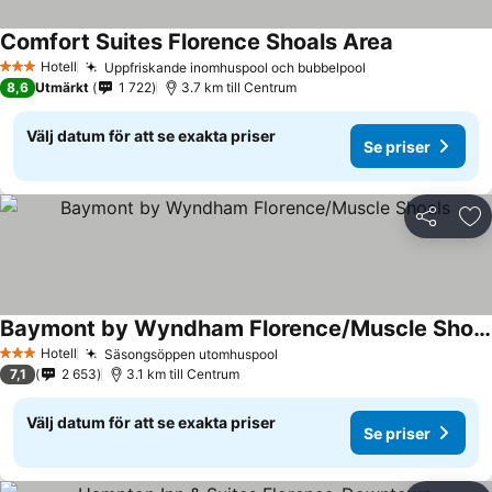
Comfort Suites Florence Shoals Area
Hotell
Uppfriskande inomhuspool och bubbelpool
3 Stjärnor
8,6
Utmärkt
1 722
3.7 km till Centrum
Välj datum för att se exakta priser
Se priser
Dela
Läg
Baymont by Wyndham Florence/Muscle Shoals
Hotell
Säsongsöppen utomhuspool
3 Stjärnor
7,1
2 653
3.1 km till Centrum
Välj datum för att se exakta priser
Se priser