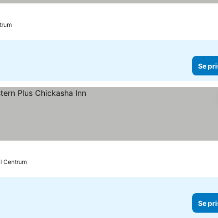
ntrum
Se pri
ill Centrum
Se pri