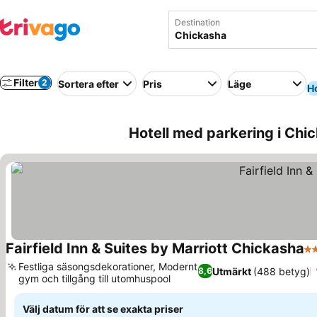
Destination
Filter
2
Sortera efter
Pris
Läge
Ho
Hotell med parkering i Chi
Fairfield Inn & Suites by Marriott Chickasha
3 
Festliga säsongsdekorationer, Modernt
Utmärkt
(488 betyg)
8,6
gym och tillgång till utomhuspool
Välj datum för att se exakta priser