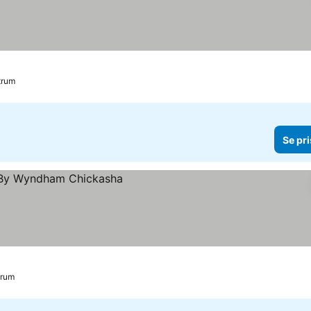
r
trum
Se pri
trum