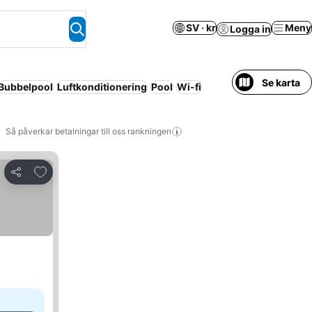
SV · kr
Meny
Logga in
Se karta
Bubbelpool
Luftkonditionering
Pool
Wi-fi
Så påverkar betalningar till oss rankningen
Lägg till i Mina Favoriter
Dela