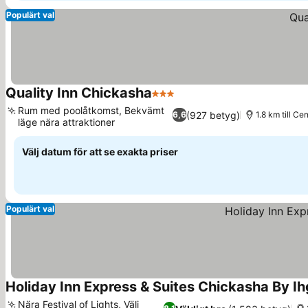
Populärt val
Quality Inn Chickasha
3 Stjärnor
Rum med poolåtkomst, Bekvämt
(927 betyg)
6,6
1.8 km till Ce
läge nära attraktioner
Välj datum för att se exakta priser
Populärt val
Holiday Inn Express & Suites Chickasha By Ih
Nära Festival of Lights, Välj