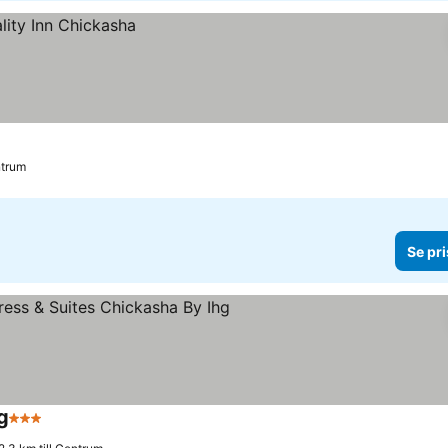
ntrum
Se pri
g
3 Stjärnor