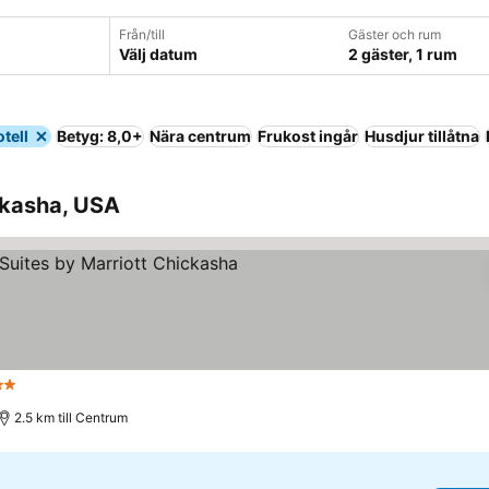
Från/till
Gäster och rum
Välj datum
2 gäster, 1 rum
tell
Betyg: 8,0+
Nära centrum
Frukost ingår
Husdjur tillåtna
ckasha, USA
Stjärnor
2.5 km till Centrum