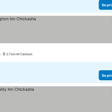
Se pri
)
2.7 km till Centrum
Se pri