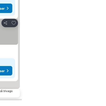
ser
Lägg till i Mina Favoriter
Dela
ser
på trivago