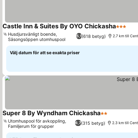
Castle Inn & Suites By OYO Chickasha
3 Stjärno
Husdjursvänligt boende,
(618 betyg)
5,1
2.7 km till Cen
Säsongsöppen utomhuspool
Välj datum för att se exakta priser
Super 8 By Wyndham Chickasha
2 Stjärnor
Utomhuspool för avkoppling,
(315 betyg)
6,7
2.3 km till Cen
Familjerum för grupper