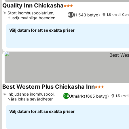
Quality Inn Chickasha
3 Stjärnor
Stort inomhuspoolatrium,
(1 543 betyg)
6,8
1.8 km till Ce
Husdjursvänliga boenden
Välj datum för att se exakta priser
Best Western Plus Chickasha Inn
3 Stjärnor
Inbjudande inomhuspool,
Utmärkt
(665 betyg)
9,0
1.5 km t
Nära lokala sevärdheter
Välj datum för att se exakta priser