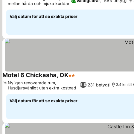
Väldigt bra
(1 583 betyg)
8,1
mellan hårda och mjuka kuddar
Välj datum för att se exakta priser
Motel 6 Chickasha, OK
2 Stjärnor
Nyligen renoverade rum,
(231 betyg)
5,8
2.4 km til
Husdjursvänligt utan extra kostnad
Välj datum för att se exakta priser