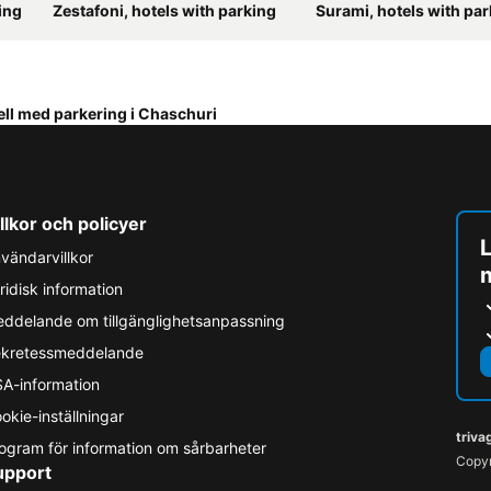
ing
Zestafoni, hotels with parking
Surami, hotels with pa
ell med parkering i Chaschuri
llkor och policyer
L
vändarvillkor
ridisk information
ddelande om tillgänglighetsanpassning
kretessmeddelande
A-information
okie-inställningar
triva
ogram för information om sårbarheter
Copyr
upport