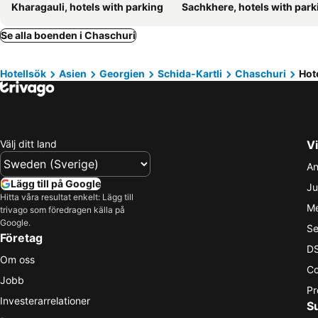
Kharagauli, hotels with parking
Sachkhere, hotels with park
Se alla boenden i Chaschuri
Hotellsök
Asien
Georgien
Schida-Kartli
Chaschuri
Hot
Välj ditt land
Vi
An
Lägg till på Google
Ju
Hitta våra resultat enkelt: Lägg till
Me
trivago som föredragen källa på
Google.
Se
Företag
DS
Om oss
Co
Jobb
Pr
Investerarrelationer
S