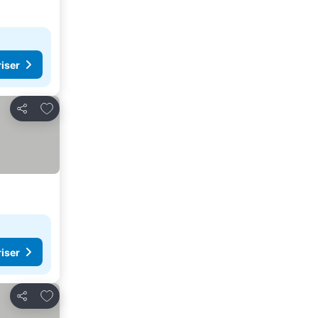
riser
Lägg till i Mina Favoriter
Dela
riser
Lägg till i Mina Favoriter
Dela