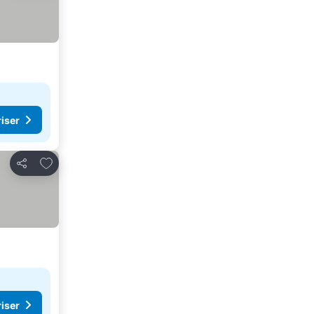
riser
Lägg till i Mina Favoriter
Dela
riser