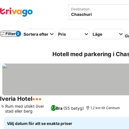
Destination
Filter
2
Sortera efter
Pris
Läge
G
Hotell med parkering i Cha
Iveria Hotel
3 Stjärnor
Rum med utsikt över
Bra
(55 betyg)
7,7
1.2 km till Centrum
stad eller berg
Välj datum för att se exakta priser