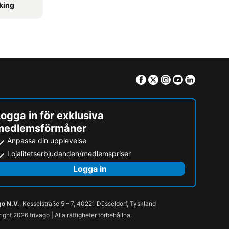
rking
Facebook
Twitter
Instagram
Youtube
Linkedin
ogga in för exklusiva
medlemsförmåner
Anpassa din upplevelse
Lojalitetserbjudanden/medlemspriser
Logga in
go N.V.
, Kesselstraße 5 – 7, 40221 Düsseldorf, Tyskland
ight 2026 trivago | Alla rättigheter förbehållna.