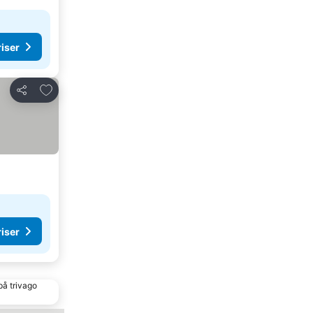
riser
Lägg till i Mina Favoriter
Dela
riser
på trivago