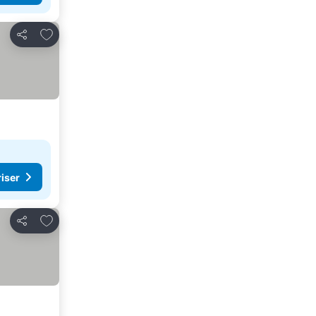
Lägg till i Mina Favoriter
Dela
riser
Lägg till i Mina Favoriter
Dela