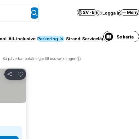
SV · kr
Meny
Logga in
Se karta
ool
All-inclusive
Parkering
Strand
Servicelägenhet
Helpensi
Så påverkar betalningar till oss rankningen
Lägg till i Mina Favoriter
Dela