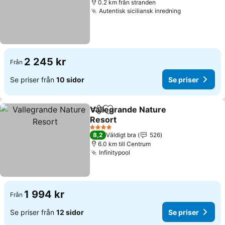
0.2 km från stranden
Autentisk siciliansk inredning
2 245 kr
Från
Se priser från
10 sidor
Se priser
Vallegrande Nature
Dela
Lägg till i Mina Favoriter
Resort
4 Stjärnor
8,2
Väldigt bra
526
6.0 km till Centrum
Infinitypool
1 994 kr
Från
Se priser från
12 sidor
Se priser