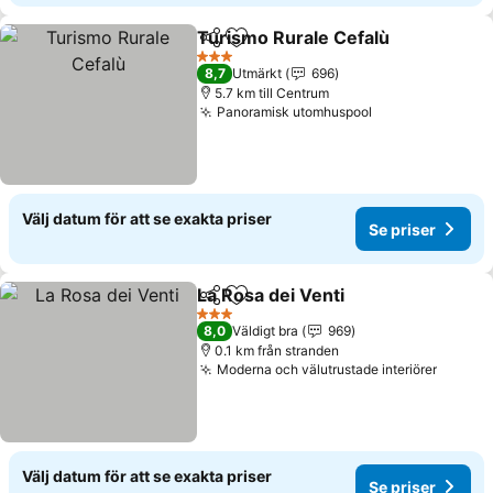
Turismo Rurale Cefalù
Dela
Lägg till i Mina Favoriter
3 Stjärnor
8,7
Utmärkt
696
5.7 km till Centrum
Panoramisk utomhuspool
Välj datum för att se exakta priser
Se priser
La Rosa dei Venti
Dela
Lägg till i Mina Favoriter
3 Stjärnor
8,0
Väldigt bra
969
0.1 km från stranden
Moderna och välutrustade interiörer
Välj datum för att se exakta priser
Se priser