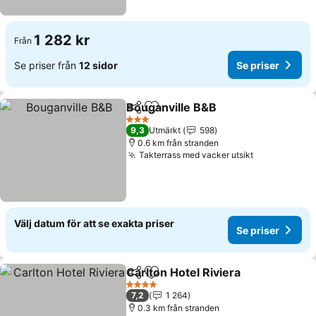
1 282 kr
Från
Se priser från
12 sidor
Se priser
Bouganville B&B
Dela
Lägg till i Mina Favoriter
3 Stjärnor
9,3
Utmärkt
598
0.6 km från stranden
Takterrass med vacker utsikt
Välj datum för att se exakta priser
Se priser
Carlton Hotel Riviera
Dela
Lägg till i Mina Favoriter
4 Stjärnor
7,2
1 264
0.3 km från stranden