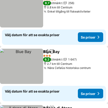
5 Stjärnor
9,7
Utmärkt
256
0.8 km till Centrum
Enkel tillgång till fiskeaktiviteter
Välj datum för att se exakta priser
Se priser
Blue Bay
Dela
Lägg till i Mina Favoriter
3 Stjärnor
9,2
Utmärkt
1 647
2.7 km till Centrum
Nära Cefalùs historiska centrum
Välj datum för att se exakta priser
Se priser