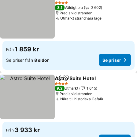
Dela
Lägg till i Mina Favoriter
4 Stjärnor
8,1
Väldigt bra
2 602
Precis vid stranden
Utmärkt strandnära läge
1 859 kr
Från
Se priser från
8 sidor
Se priser
Astro Suite Hotel
Dela
Lägg till i Mina Favoriter
4 Stjärnor
9,2
Utmärkt
1 645
Precis vid stranden
Nära till historiska Cefalù
3 933 kr
Från