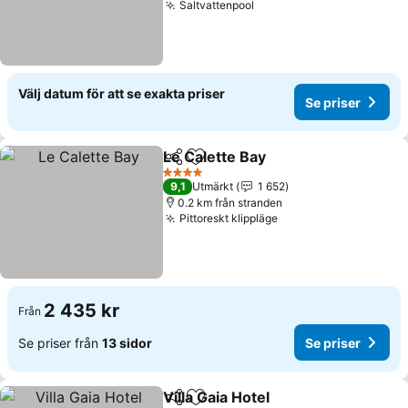
Saltvattenpool
Välj datum för att se exakta priser
Se priser
Le Calette Bay
Dela
Lägg till i Mina Favoriter
4 Stjärnor
9,1
Utmärkt
1 652
0.2 km från stranden
Pittoreskt klippläge
2 435 kr
Från
Se priser från
13 sidor
Se priser
Villa Gaia Hotel
Dela
Lägg till i Mina Favoriter