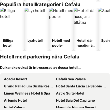
Populära hotellkategorier i Cefalu
Billiga
Lyxhotell
Hotell med
Hotell där
Spah
hotell
pooler
husdjur är
tillåtna
Hotell med parkering nära Cefalu
Du kanske också är intresserad av dessa hotell...
Acacia Resort
Cefalù Sea Palace
Grand Palladium Sicilia Resort & Spa
Hotel Santa Lucia Le Sabbie d'Oro
Limen Wellness Hotel & Spa
Astro Suite Hotel
Artemis Hotel
Hotel Baia Del Capitano
Hotel Kalura
Mangia's Himera Resort