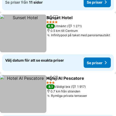
Se priser från
11 sidor
Se priser
Sunset Hotel
Dela
Lägg till i Mina Favoriter
4 Stjärnor
8,9
Utmärkt
1 271
0.5 km till Centrum
Infinitypool på taket med panoramautsikt
Välj datum för att se exakta priser
Se priser
Hotel Al Pescatore
Dela
Lägg till i Mina Favoriter
3 Stjärnor
8,1
Väldigt bra
1 917
0.7 km från stranden
Rymliga privata terrasser