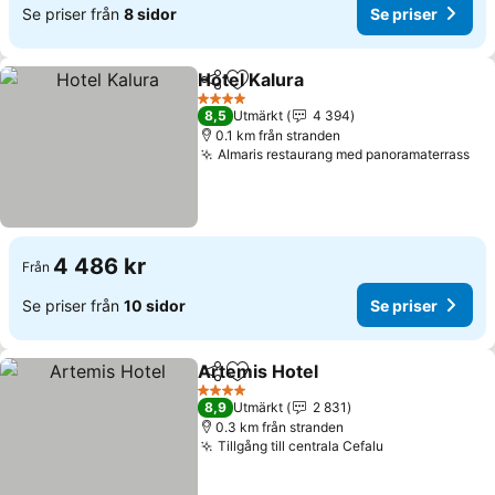
Se priser från
8 sidor
Se priser
Hotel Kalura
Dela
Lägg till i Mina Favoriter
4 Stjärnor
8,5
Utmärkt
4 394
0.1 km från stranden
Almaris restaurang med panoramaterrass
4 486 kr
Från
Se priser från
10 sidor
Se priser
Artemis Hotel
Dela
Lägg till i Mina Favoriter
4 Stjärnor
8,9
Utmärkt
2 831
0.3 km från stranden
Tillgång till centrala Cefalu