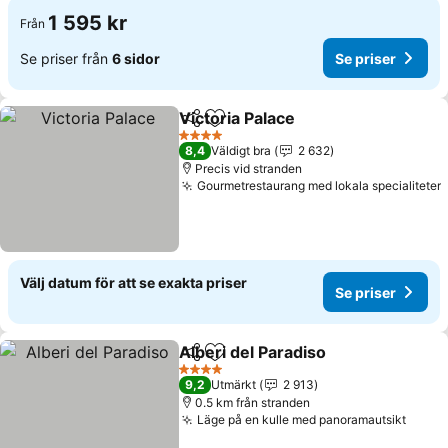
1 595 kr
Från
Se priser från
6 sidor
Se priser
Victoria Palace
Dela
Lägg till i Mina Favoriter
4 Stjärnor
8,4
Väldigt bra
2 632
Precis vid stranden
Gourmetrestaurang med lokala specialiteter
Välj datum för att se exakta priser
Se priser
Alberi del Paradiso
Dela
Lägg till i Mina Favoriter
4 Stjärnor
9,2
Utmärkt
2 913
0.5 km från stranden
Läge på en kulle med panoramautsikt