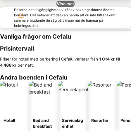
Visa mer
Priserna och tillgängligheten vi får av bokningssidorna ändras
konstant. Det betyder att det kan hända att du inte hittar exakt
samma erbjudande du såg på trivago när du hamnar på
bokningssidan.
Vanliga frågor om Cefalu
Prisintervall
Priser för hotell med parkering i Cefalu varierar från
‎1 014 kr
till
‎4 486 kr
per natt.
Andra boenden i Cefalu
Hotell
Bed and
Serviceläg
Resorter
Pens
breakfast
enhet