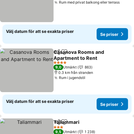
Rum med privat balkong eller terrass
Välj datum för att se exakta priser
Se priser
Casanova Rooms and
Dela
Lägg till i Mina Favoriter
Apartment to Rent
4 Stjärnor
9,0
Utmärkt
863
0.3 km från stranden
Rum i jugendstil
Välj datum för att se exakta priser
Se priser
Taliammari
Dela
Lägg till i Mina Favoriter
3 Stjärnor
9,5
Utmärkt
1 238