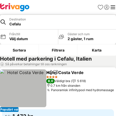
Favoriter
Logga 
Me
Destination
Cefalu
Från/till
Gäster och rum
Välj datum
2 gäster, 1 rum
Sortera
Filtrera
Karta
Hotell med parkering i Cefalu, Italien
Så påverkar betalningar till oss rankningen
Hotel Costa Verde
Dela
Lägg till i Mina Favoriter
4 Stjärnor
8,0
Väldigt bra
5 618
0.7 km från stranden
Panoramisk infinitypool med hydromassage
Populärt val