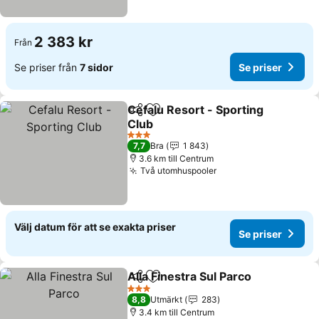
2 383 kr
Från
Se priser från
7 sidor
Se priser
Cefalu Resort - Sporting
Dela
Lägg till i Mina Favoriter
Club
3 Stjärnor
7,7
Bra
1 843
3.6 km till Centrum
Två utomhuspooler
Välj datum för att se exakta priser
Se priser
Alla Finestra Sul Parco
Dela
Lägg till i Mina Favoriter
3 Stjärnor
8,8
Utmärkt
283
3.4 km till Centrum