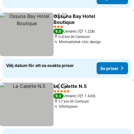
Ossuna Bay Hotel
Dela
Lägg till i Mina Favoriter
Boutique
3 Stjärnor
9,0
Utmärkt
1 228
0.6 km till Centrum
Minimalistisk chic design
Välj datum för att se exakta priser
Se priser
Le Calette N.5
Dela
Lägg till i Mina Favoriter
5 Stjärnor
9,2
Utmärkt
1 445
1.7 km till Centrum
Infinitypool