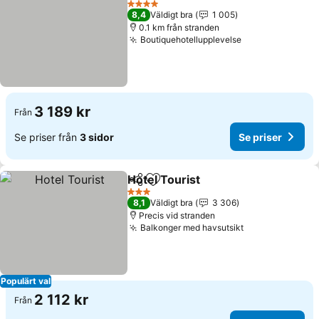
4 Stjärnor
8,4
Väldigt bra
1 005
0.1 km från stranden
Boutiquehotellupplevelse
3 189 kr
Från
Se priser från
3 sidor
Se priser
Hotel Tourist
Dela
Lägg till i Mina Favoriter
3 Stjärnor
8,1
Väldigt bra
3 306
Precis vid stranden
Balkonger med havsutsikt
Populärt val
2 112 kr
Från