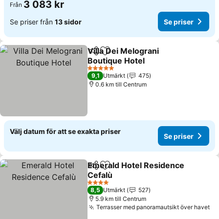
3 083 kr
Från
Se priser från
13 sidor
Se priser
Villa Dei Melograni
Dela
Lägg till i Mina Favoriter
Boutique Hotel
5 Stjärnor
9,1
Utmärkt
475
0.6 km till Centrum
Välj datum för att se exakta priser
Se priser
Emerald Hotel Residence
Dela
Lägg till i Mina Favoriter
Cefalù
4 Stjärnor
8,5
Utmärkt
527
5.9 km till Centrum
Terrasser med panoramautsikt över havet