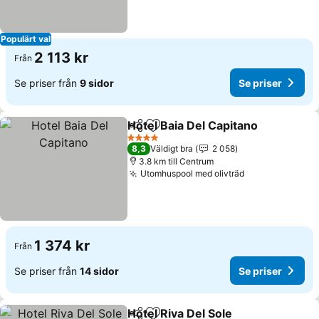
Populärt val
2 113 kr
Från
Se priser från
9 sidor
Se priser
Hotel Baia Del Capitano
Dela
Lägg till i Mina Favoriter
4 Stjärnor
8,3
Väldigt bra
2 058
3.8 km till Centrum
Utomhuspool med olivträd
1 374 kr
Från
Se priser från
14 sidor
Se priser
Hotel Riva Del Sole