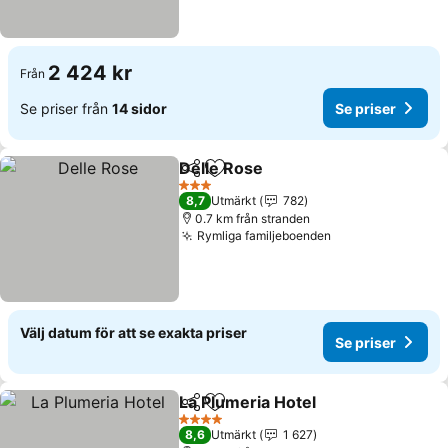
2 424 kr
Från
Se priser från
14 sidor
Se priser
Delle Rose
Dela
Lägg till i Mina Favoriter
3 Stjärnor
8,7
Utmärkt
782
0.7 km från stranden
Rymliga familjeboenden
Välj datum för att se exakta priser
Se priser
La Plumeria Hotel
Dela
Lägg till i Mina Favoriter
4 Stjärnor
8,6
Utmärkt
1 627