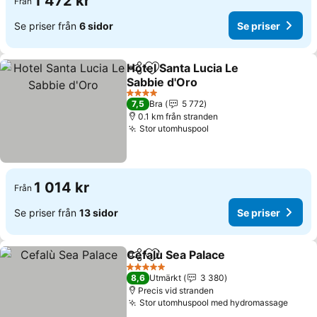
1 472 kr
Från
Se priser från
6 sidor
Se priser
Hotel Santa Lucia Le
Dela
Lägg till i Mina Favoriter
Sabbie d'Oro
4 Stjärnor
7,5
Bra
5 772
0.1 km från stranden
Stor utomhuspool
1 014 kr
Från
Se priser från
13 sidor
Se priser
Cefalù Sea Palace
Dela
Lägg till i Mina Favoriter
5 Stjärnor
8,6
Utmärkt
3 380
Precis vid stranden
Stor utomhuspool med hydromassage