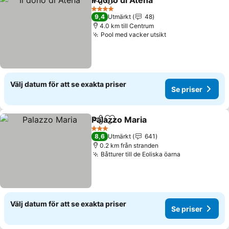
Il dono di Atena
Dela
Lägg till i Mina Favoriter
4 Stjärnor
9,4
Utmärkt
48
4.0 km till Centrum
Pool med vacker utsikt
Välj datum för att se exakta priser
Se priser
Palazzo Maria
Dela
Lägg till i Mina Favoriter
3 Stjärnor
8,6
Utmärkt
641
0.2 km från stranden
Båtturer till de Eoliska öarna
Välj datum för att se exakta priser
Se priser